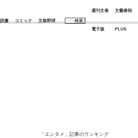
週刊文春
文藝春秋
読書
コミック
文春野球
検索
電子版
PLUS
インタビュー
読書
#松田聖子
む将棋
BC日本代表“敗戦”の真実 選手が明かす...
「エンタメ」記事のランキング