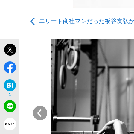
エリート商社マンだった板谷友弘
「敗因分析は一切聞かれなかった」侍ジャパン選
キングの誕生を、目撃せよ。
1
the Style
前
「目標達成できなかったからと言って…」サッ