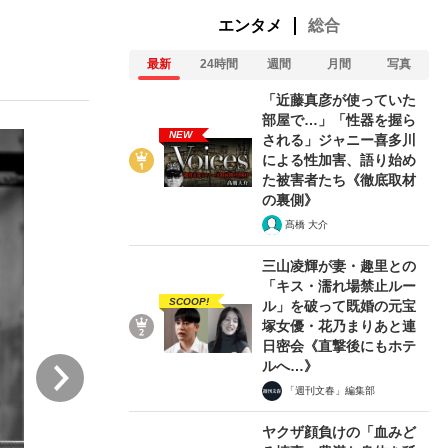
エンタメ
総合
最新
24時間
週間
月間
写真
ない資産運用のすべて
「近藤真彦が使っていた
部屋で…」「性器を握ら
NEW
される」ジャニー喜多川
による性加害、語り始め
が悲しい」『北の国から』倉本聰氏（91...
た被害者たち《徹底取材
の裏側》
髙橋 大介
三山凌輝が妻・趣里との
「キス・濡れ場禁止ルー
SCOOP!
ル」を破って既婚の元宝
塚女優・花乃まりあと連
日密会《直撃後にもホテ
次
ルへ…》
「週刊文春」編集部
ヤクザ顔負けの「血みど