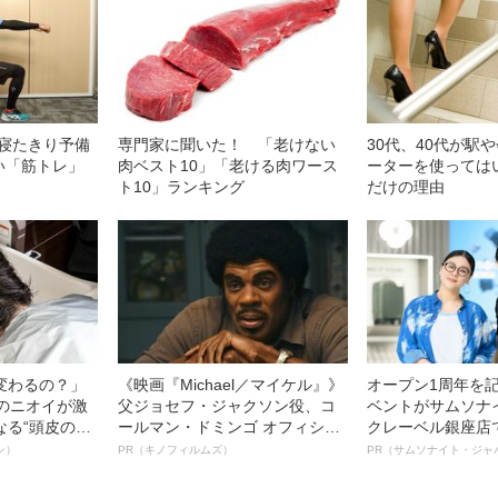
「寝たきり予備
専門家に聞いた！ 「老けない
30代、40代が駅
い「筋トレ」
肉ベスト10」「老ける肉ワース
ーターを使っては
ト10」ランキング
だけの理由
変わるの？」
《映画『Michael／マイケル』》
オープン1周年を
ーのニオイが激
父ジョセフ・ジャクソン役、コ
ベントがサムソナ
なる“頭皮のニ
ールマン・ドミンゴ オフィシャ
クレーベル銀座店
”を解消す
ルインタビュー“観客を魅了した
も人生も自分らし
ン）
PR（キノフィルムズ）
PR（サムソナイト・ジャ
スペシャリス
名優、複雑な父親像への想いを
れる特別対談～
徹底ケアとは
語る”《日本興収70億円突破》