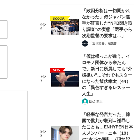
「敗因分析は一切聞かれ
なかった」侍ジャパン選
SCOOP!
手が証言した“NPB聞き取
6位
6
り調査”の実態「選手から
次期監督の要求は…」
「週刊文春」編集部
「僕は根っこが違う。イ
ロモノ団体から来たん
で」新日に所属しても“外
NEW
様扱い”…それでもスター
7位
7
になった飯伏幸太（44）
の「異色すぎるレスラー
人生」
飯伏 幸太
「軽率な発言だった」韓
国で批判が殺到→謝罪し
たことも…ENHYPEN日本
8位
人メンバー・ニキ（19）
8
の“本当の評判”〈現地記