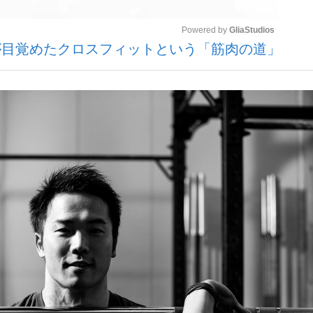
Powered by 
GliaStudios
が目覚めたクロスフィットという「筋肉の道」
いまさら聞け
Mute
手が証言した“NPB聞...
「クマが悪者扱いされているの
もっと見る
カー日本代表・森保一監督...