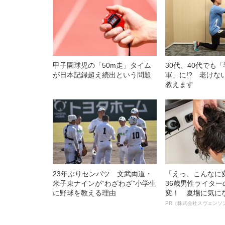
甲子園球児の「50m走」タイム
30代、40代でも
が日本記録超え続出という問題
軍」に!? 老けな
教えます
23年ぶりセンバツ 文武両道・
「えっ、こんなに
米子東ナインが“わざわざ”小学生
36歳男性ライタ
に野球を教える理由
変！ 夏場に気に
オイ”や“ベタつき
PR（株式会社スヴェンソ
る、“ウィッグの
ト”が生み出した