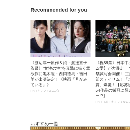
Recommended for you
《渡辺淳一原作＆娘・渡邉直子
《祝59歳》日本
監督》“女性の性”を真摯に描く意
ム愛】が大暴走！ 
欲作に黒木瞳・西岡德馬・吉田
祭試写会開催！ 
羊が出演決定！《映画『月がみ
部ステイサム！「
ている』》
賞」爆誕！【応募総
54作品の栄冠に
PR（キノフィルムズ）
ー!?】
PR（（株）キノフィルム
おすすめ一覧