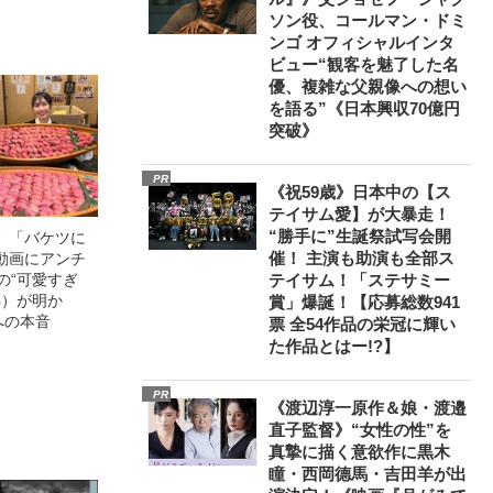
ソン役、コールマン・ドミ
ンゴ オフィシャルインタ
ビュー“観客を魅了した名
優、複雑な父親像への想い
を語る”《日本興収70億円
突破》
PR
《祝59歳》日本中の【ス
テイサム愛】が大暴走！
“勝手に”生誕祭試写会開
」「バケツに
催！ 主演も助演も全部ス
動画にアンチ
の“可愛すぎ
テイサム！「ステサミー
4）が明か
賞」爆誕！【応募総数941
への本音
票 全54作品の栄冠に輝い
た作品とはー!?】
PR
《渡辺淳一原作＆娘・渡邉
直子監督》“女性の性”を
真摯に描く意欲作に黒木
瞳・西岡德馬・吉田羊が出