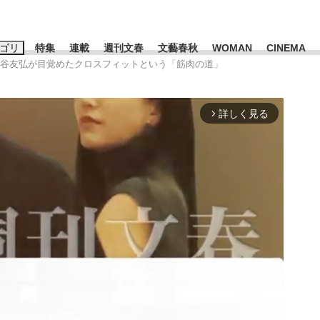
ゴリ
特集
連載
週刊文春
文藝春秋
WOMAN
CINEMA
板谷友弘が目覚めたクロスフィットという「筋肉の道」
キーワード入力
ス
エンタメ
ライフ
ビジネス
詳しく見る
arrow_forward_ios
ーワードタグ一覧
山凌輝
#高市早苗
#後藤真希
#森岡毅
#城彰二
#内田有紀
観る将棋、読
#亀和田武
て明かした日本代表監督に...
「最悪の空気のまま解散」W