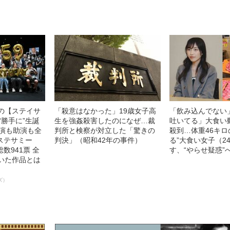
中の【ステイサ
「殺意はなかった」19歳女子高
「飲み込んでない
“勝手に”生誕
生を強姦殺害したのになぜ…裁
吐いてる」大食い
主演も助演も全
判所と検察が対立した「驚きの
殺到…体重46キロ
ステサミー
判決」（昭和42年の事件）
る”大食い女子（2
数941票 全
す、“やらせ疑惑”
輝いた作品とは
ズ）