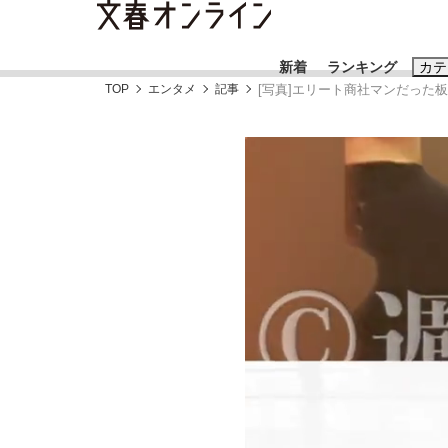
新着
ランキング
カテ
TOP
エンタメ
記事
[写真]エリート商社マンだった
スクープ
ニュー
おすすめのキ
#藤田晋
#三
#玉木雄一郎
「90%は失敗する。でも…」本田圭佑が初め
終戦から81年