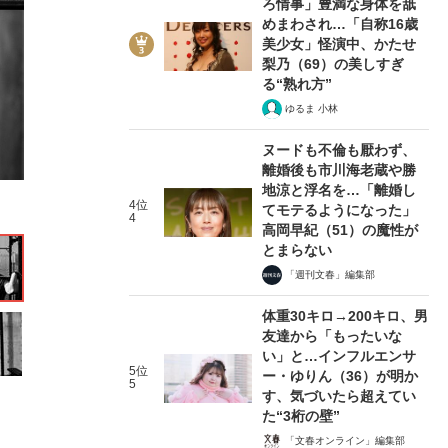
ろ情事」豊満な身体を舐
めまわされ…「自称16歳
美少女」怪演中、かたせ
梨乃（69）の美しすぎ
る“熟れ方”
ゆるま 小林
11/28
ヌードも不倫も厭わず、
離婚後も市川海老蔵や勝
地涼と浮名を…「離婚し
4位
てモテるようになった」
4
高岡早紀（51）の魔性が
とまらない
「週刊文春」編集部
体重30キロ→200キロ、男
友達から「もったいな
い」と…インフルエンサ
5位
ー・ゆりん（36）が明か
5
す、気づいたら超えてい
た“3桁の壁”
「文春オンライン」編集部