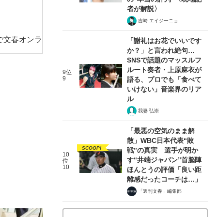
者が解説〉
吉崎 エイジーニョ
で文春オンラ
「謝礼はお花でいいです
か？」と言われ絶句…
SNSで話題のマッスルフ
ルート奏者・上原麻衣が
9位
9
語る、プロでも「食べて
いけない」音楽界のリア
ル
我妻 弘崇
「最悪の空気のまま解
散」WBC日本代表“敗
SCOOP!
戦”の真実 選手が明か
10
す“井端ジャパン”首脳陣
位
10
ほんとうの評価「良い距
離感だったコーチは…」
「週刊文春」編集部