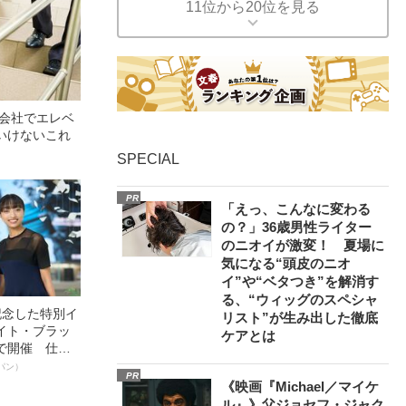
11位から20位を見る
や会社でエレベ
いけないこれ
SPECIAL
PR
「えっ、こんなに変わる
の？」36歳男性ライター
のニオイが激変！ 夏場に
気になる“頭皮のニオ
イ”や“ベタつき”を解消す
る、“ウィッグのスペシャ
記念した特別イ
リスト”が生み出した徹底
イト・ブラッ
ケアとは
で開催 仕事
く～笑顔あふ
パン）
PR
《映画『Michael／マイケ
ル』》父ジョセフ・ジャク