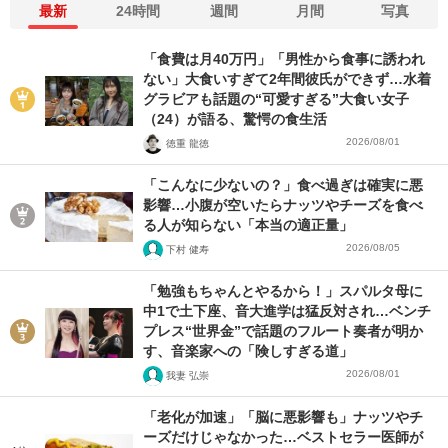
最新
24時間
週間
月間
写真
「食費は月40万円」「男性から食事に誘われ
ない」大食いすぎて2年間彼氏ができず…水着
グラビアも話題の“可愛すぎる”大食い女子
（24）が語る、驚愕の食生活
2026/08/01
徳重 龍徳
「こんなに少ないの？」食べ過ぎは確実に悪
影響…小腹が空いたらナッツやチーズを食べ
る人が知らない「本当の適正量」
2026/08/05
下村 健寿
「勉強もちゃんとやるから！」スパルタ母に
中1で土下座、音大進学は猛反対され…ベンチ
プレス“世界金”で話題のフルート奏者が明か
す、音楽家への「険しすぎる道」
2026/08/01
我妻 弘崇
「老化が加速」「脳に悪影響も」ナッツやチ
ーズだけじゃなかった…ベストセラー医師が