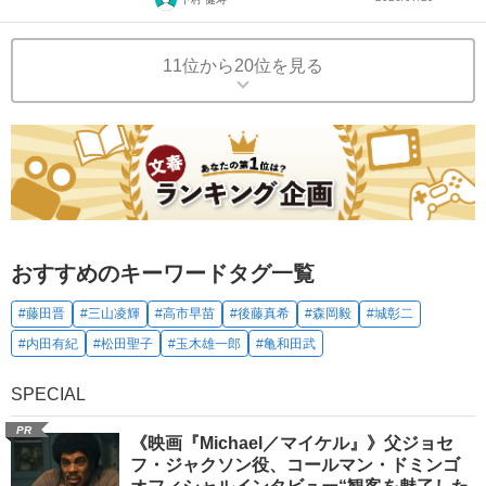
11位から20位を見る
おすすめのキーワードタグ一覧
#藤田晋
#三山凌輝
#高市早苗
#後藤真希
#森岡毅
#城彰二
#内田有紀
#松田聖子
#玉木雄一郎
#亀和田武
SPECIAL
PR
《映画『Michael／マイケル』》父ジョセ
フ・ジャクソン役、コールマン・ドミンゴ