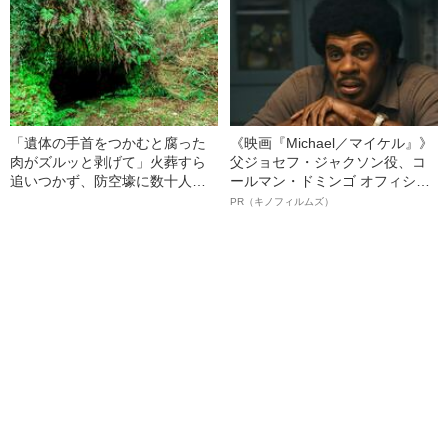
女子（24）が語る、驚愕の食生
ない」音楽界のリアル
活
「遺体の手首をつかむと腐った
《映画『Michael／マイケル』》
肉がズルッと剥げて」火葬すら
父ジョセフ・ジャクソン役、コ
追いつかず、防空壕に数十人
ールマン・ドミンゴ オフィシャ
を“集団土葬”…この世の地獄を見
ルインタビュー“観客を魅了した
PR（キノフィルムズ）
た少年兵が明かした“過酷すぎる
名優、複雑な父親像への想いを
任務”とは
語る”《日本興収70億円突破》