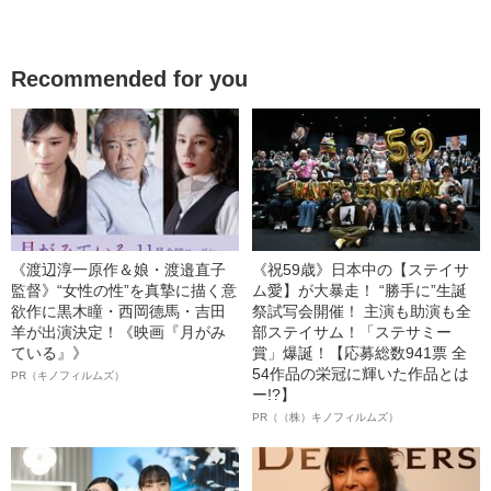
Recommended for you
《渡辺淳一原作＆娘・渡邉直子
《祝59歳》日本中の【ステイサ
監督》“女性の性”を真摯に描く意
ム愛】が大暴走！ “勝手に”生誕
欲作に黒木瞳・西岡德馬・吉田
祭試写会開催！ 主演も助演も全
羊が出演決定！《映画『月がみ
部ステイサム！「ステサミー
ている』》
賞」爆誕！【応募総数941票 全
54作品の栄冠に輝いた作品とは
PR（キノフィルムズ）
ー!?】
PR（（株）キノフィルムズ）