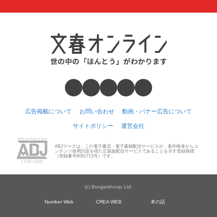
広告掲載について
お問い合わせ
動画・バナー広告について
サイトポリシー
運営会社
ABJマークは、この電子書店・電子書籍配信サービスが、著作権者からコ
ンテンツ使用許諾を得た正規版配信サービスであることを示す登録商標
（登録番号6091713号）です。
(c) Bungeishunju Ltd.
Number Web
CREA WEB
本の話