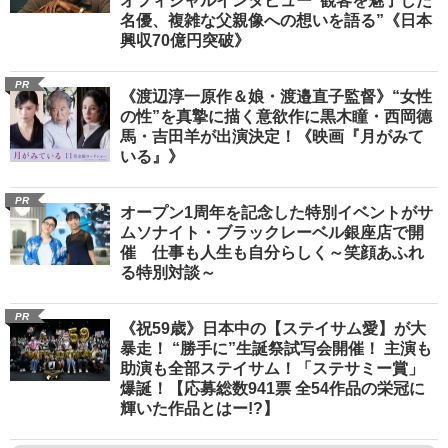
オフィシャルインタビュー“観客を魅了した
名優、複雑な父親像への想いを語る”《日本
興収70億円突破》
PR
《渡辺淳一原作＆娘・渡邉直子監督》“女性
の性”を真摯に描く意欲作に黒木瞳・西岡德
馬・吉田羊が出演決定！《映画『月がみて
いる』》
PR
オープン1周年を記念した特別イベントがサ
ムソナイト・ブラックレーベル銀座店で開
催 仕事も人生も自分らしく～笑顔あふれ
る特別対談～
PR
《祝59歳》日本中の【ステイサム愛】が大
暴走！ “勝手に”生誕祭試写会開催！ 主演も
助演も全部ステイサム！「ステサミー賞」
爆誕！【応募総数941票 全54作品の栄冠に
輝いた作品とはー!?】