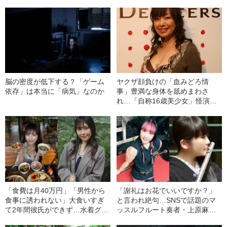
脳の密度が低下する？「ゲーム
ヤクザ顔負けの「血みどろ情
依存」は本当に「病気」なのか
事」豊満な身体を舐めまわさ
れ…「自称16歳美少女」怪演
中、かたせ梨乃（69）の美しす
ぎる“熟れ方”
「食費は月40万円」「男性から
「謝礼はお花でいいですか？」
食事に誘われない」大食いすぎ
と言われ絶句…SNSで話題のマ
て2年間彼氏ができず…水着グラ
ッスルフルート奏者・上原麻衣
ビアも話題の“可愛すぎる”大食い
が語る、プロでも「食べていけ