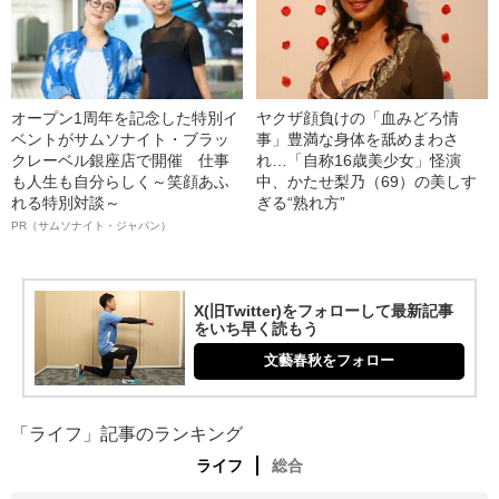
オープン1周年を記念した特別イ
ヤクザ顔負けの「血みどろ情
ベントがサムソナイト・ブラッ
事」豊満な身体を舐めまわさ
クレーベル銀座店で開催 仕事
れ…「自称16歳美少女」怪演
も人生も自分らしく～笑顔あふ
中、かたせ梨乃（69）の美しす
れる特別対談～
ぎる“熟れ方”
PR（サムソナイト・ジャパン）
X(旧Twitter)をフォローして最新記事
をいち早く読もう
文藝春秋をフォロー
「ライフ」記事のランキング
ライフ
総合