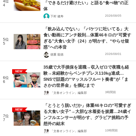
4位
「できるだけ避けたい」と語る“食べ物”の正
4
体
2026/08/05
下村 健寿
「飲み込んでない」「バケツに吐いてる」大
食い動画にアンチ殺到…体重46キロの“可愛す
5位
ぎる”大食い女子（24）が明かす、“やらせ疑
5
惑”への本音
2026/08/01
徳重 龍徳
35歳で大手損保を退職→収入ゼロで夜職も経
NEW
験→未経験からベンチプレス110kg達成…
6位
SNSで話題の“マッスルフルート奏者”が「ま
6
さかの世界金」を掴むまで
3時間前
「文春オンライン」編集部
「とうとう脱いだか」体重46キロの“可愛すぎ
NEW
る大食い女子”→大胆な水着姿を披露…24歳イ
7位
ンフルエンサーが明かす、グラビア挑戦の予
7
想外の結末
10時間前
「文春オンライン」編集部