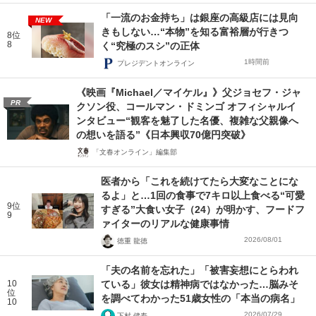
「一流のお金持ち」は銀座の高級店には見向
NEW
きもしない…“本物”を知る富裕層が行きつ
8位
8
く“究極のスシ”の正体
1時間前
プレジデントオンライン
《映画『Michael／マイケル』》父ジョセフ・ジャ
PR
クソン役、コールマン・ドミンゴ オフィシャルイ
ンタビュー“観客を魅了した名優、複雑な父親像へ
の想いを語る”《日本興収70億円突破》
「文春オンライン」編集部
医者から「これを続けてたら大変なことにな
るよ」と…1回の食事で7キロ以上食べる“可愛
9位
すぎる”大食い女子（24）が明かす、フードフ
9
ァイターのリアルな健康事情
2026/08/01
徳重 龍徳
「夫の名前を忘れた」「被害妄想にとらわれ
10
ている」彼女は精神病ではなかった…脳みそ
位
を調べてわかった51歳女性の「本当の病名」
10
2026/07/29
下村 健寿