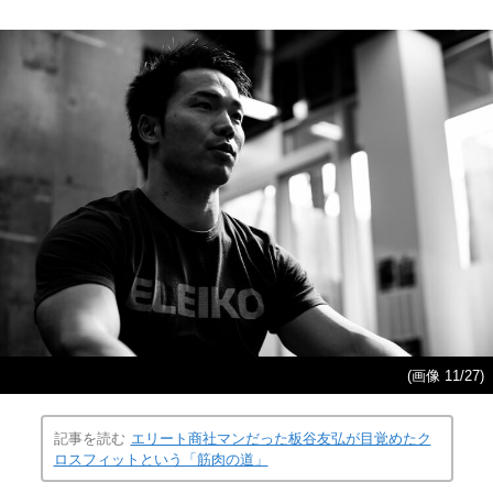
(画像 11/27)
記事を読む
エリート商社マンだった板谷友弘が目覚めたク
ロスフィットという「筋肉の道」