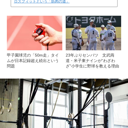
ロスフィットという「筋肉の道」
甲子園球児の「50m走」タイ
23年ぶりセンバツ 文武両
ムが日本記録超え続出という
道・米子東ナインが“わざわ
問題
ざ”小学生に野球を教える理由