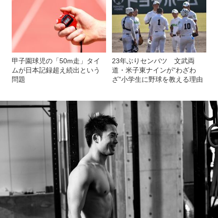
甲子園球児の「50m走」タイ
23年ぶりセンバツ 文武両
ムが日本記録超え続出という
道・米子東ナインが“わざわ
問題
ざ”小学生に野球を教える理由