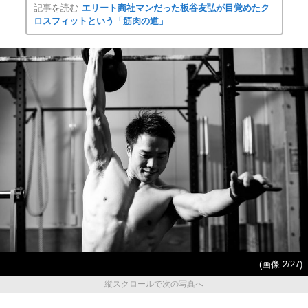
記事を読む
エリート商社マンだった板谷友弘が目覚めたク
ロスフィットという「筋肉の道」
(画像 2/27)
縦スクロールで次の写真へ