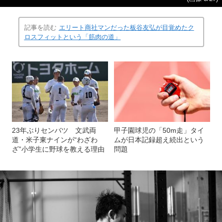
記事を読む
エリート商社マンだった板谷友弘が目覚めたク
ロスフィットという「筋肉の道」
23年ぶりセンバツ 文武両
甲子園球児の「50m走」タイ
道・米子東ナインが“わざわ
ムが日本記録超え続出という
ざ”小学生に野球を教える理由
問題