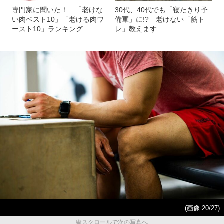
専門家に聞いた！ 「老けな
30代、40代でも「寝たきり予
い肉ベスト10」「老ける肉ワ
備軍」に!? 老けない「筋ト
ースト10」ランキング
レ」教えます
(画像 20/27)
縦スクロールで次の写真へ