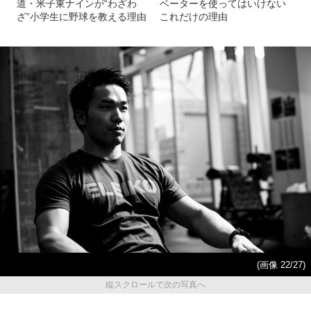
道・米子東ナインが“わざわ
ベーターを使ってはいけない
ざ”小学生に野球を教える理由
これだけの理由
(画像 22/27)
縦スクロールで次の写真へ