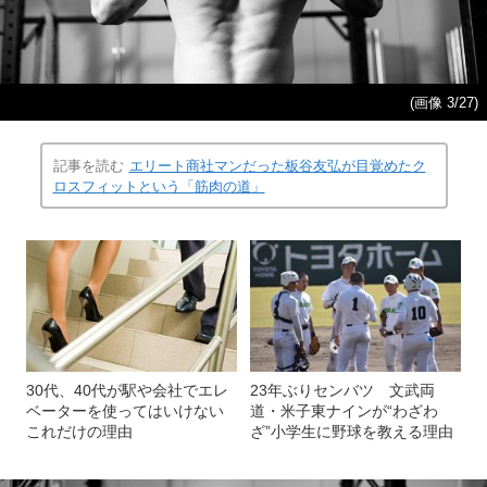
(画像 3/27)
記事を読む
エリート商社マンだった板谷友弘が目覚めたク
ロスフィットという「筋肉の道」
30代、40代が駅や会社でエレ
23年ぶりセンバツ 文武両
ベーターを使ってはいけない
道・米子東ナインが“わざわ
これだけの理由
ざ”小学生に野球を教える理由