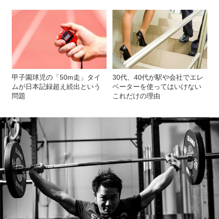
甲子園球児の「50m走」タイ
30代、40代が駅や会社でエレ
ムが日本記録超え続出という
ベーターを使ってはいけない
問題
これだけの理由