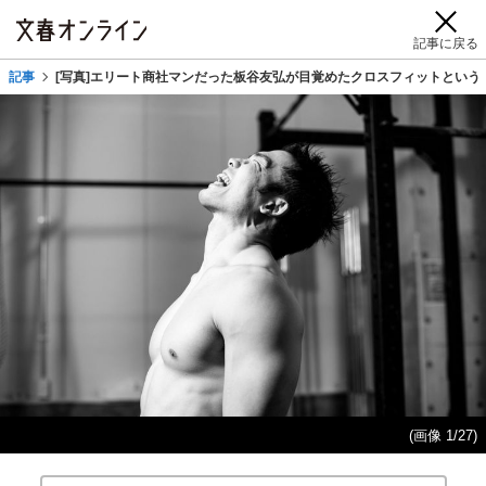
記事に戻る
記事
[写真]エリート商社マンだった板谷友弘が目覚めたクロスフィットという
(画像 1/27)