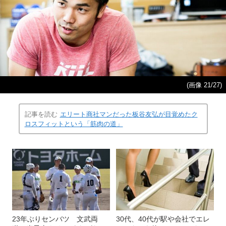
(画像 21/27)
記事を読む
エリート商社マンだった板谷友弘が目覚めたク
ロスフィットという「筋肉の道」
23年ぶりセンバツ 文武両
30代、40代が駅や会社でエレ