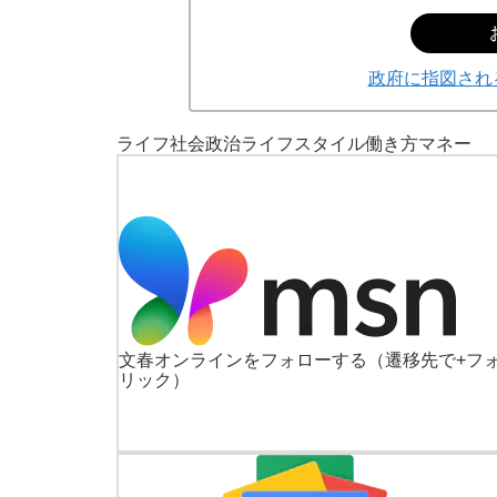
政府に指図され
ライフ
社会
政治
ライフスタイル
働き方
マネー
文春オンラインをフォローする
（遷移先で+フ
リック）