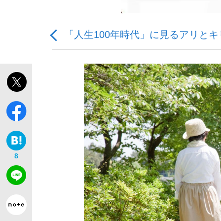
「人生100年時代」に見るアリと
「敗因分析は一切聞かれなかった」侍ジャパン選
キングの誕生を、目撃せよ。
8
the Style
「目標達成できなかったからと言って…」サッ