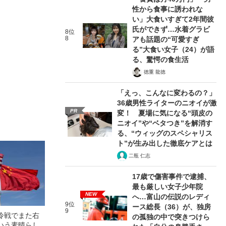
性から食事に誘われな
い」大食いすぎて2年間彼
氏ができず…水着グラビ
8位
8
アも話題の“可愛すぎ
る”大食い女子（24）が語
る、驚愕の食生活
徳重 龍徳
「えっ、こんなに変わるの？」
36歳男性ライターのニオイが激
PR
変！ 夏場に気になる“頭皮の
ニオイ”や“ベタつき”を解消す
る、“ウィッグのスペシャリス
ト”が生み出した徹底ケアとは
二瓶 仁志
17歳で傷害事件で逮捕、
最も厳しい女子少年院
NEW
へ…富山の伝説のレディ
9位
ース総長（36）が、独房
9
冷戦でまた右
の孤独の中で突きつけら
いう素晴らし