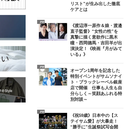
リスト”が生み出した徹底
ケアとは
PR
《渡辺淳一原作＆娘・渡邉
直子監督》“女性の性”を
真摯に描く意欲作に黒木
瞳・西岡德馬・吉田羊が出
演決定！《映画『月がみて
いる』》
PR
オープン1周年を記念した
特別イベントがサムソナイ
ト・ブラックレーベル銀座
店で開催 仕事も人生も自
分らしく～笑顔あふれる特
別対談～
PR
《祝59歳》日本中の【ス
テイサム愛】が大暴走！
“勝手に”生誕祭試写会開