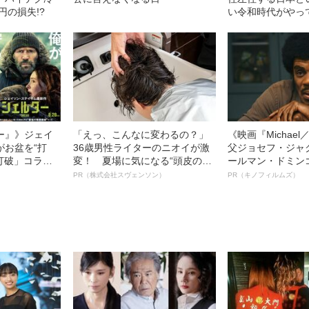
円の損失!?
い令和時代がやっ
ー』》ジェイ
「えっ、こんなに変わるの？」
《映画『Michae
がお盆を“打
36歳男性ライターのニオイが激
父ジョセフ・ジャ
眠打破」コラ
変！ 夏場に気になる“頭皮のニ
ールマン・ドミン
オイ”や“ベタつき”を解消す
ルインタビュー“
PR（株式会社スヴェンソン）
PR（キノフィルムズ）
る、“ウィッグのスペシャリス
名優、複雑な父親
ト”が生み出した徹底ケアとは
語る”《日本興収7