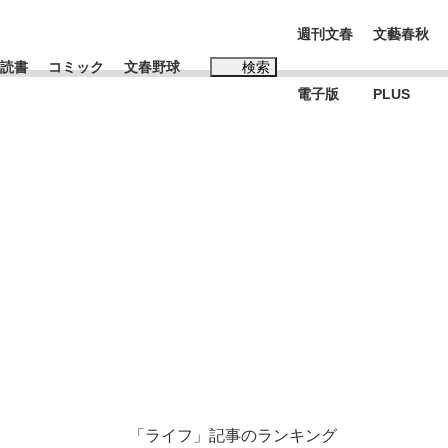
週刊文春
文藝春秋
読書
コミック
文春野球
検索
電子版
PLUS
インタビュー
読書
#松田聖子
む将棋
BC日本代表“敗戦”の真実 選手が明かす...
「ライフ」記事のランキング