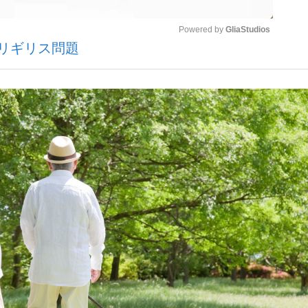
Powered by 
GliaStudios
キリギリス問題
いまさら聞け
Mute
手が証言した“NPB聞...
「クマが悪者扱いされているの
もっと見る
カー日本代表・森保一監督...