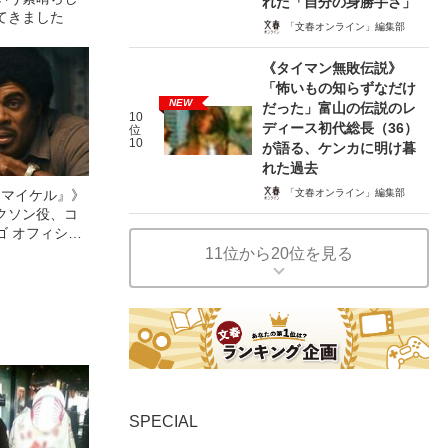
れた「自分の身勝手さ」
てきました
「文春オンライン」編集部
《タイマン無敗伝説》
「怖いもの知らずなだけ
NEW
だった」富山の伝説のレ
10
ディース初代総長（36）
位
10
が語る、ケンカに明け暮
れた過去
「文春オンライン」編集部
l／マイケル』》
クソン役、コ
ゴ オフィシャ
観客を魅了した
11位から20位を見る
像への想いを
0億円突破》
SPECIAL