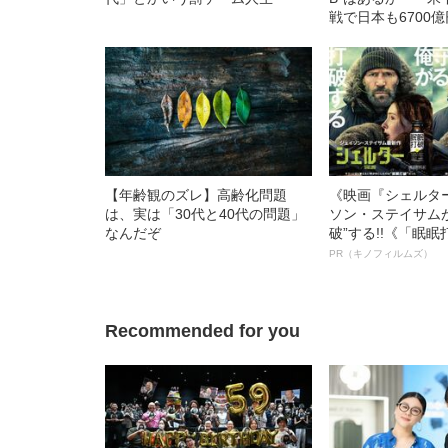
戦で日本も6700億
【年齢観のズレ】高齢化問題
《映画『シェルタ
は、実は「30代と40代の問題」
ソン・ステイサム
なんだぞ
破”する!!《「眠
ボ》
PR（キノフィルムズ）
Recommended for you