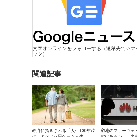
文春オンラインをフォローする
（遷移先で☆マ
ック）
関連記事
政府に指図される「人生100年時
窮地のファーウェ
代」とかいう罰ゲーム人生
B”はあるか――米