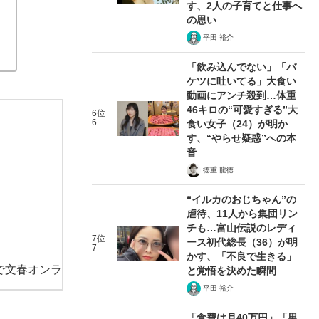
す、2人の子育てと仕事へ
の思い
平田 裕介
「飲み込んでない」「バ
ケツに吐いてる」大食い
動画にアンチ殺到…体重
46キロの“可愛すぎる”大
6位
6
食い女子（24）が明か
す、“やらせ疑惑”への本
音
徳重 龍徳
“イルカのおじちゃん”の
虐待、11人から集団リン
チも…富山伝説のレディ
7位
ース初代総長（36）が明
7
かす、「不良で生きる」
で文春オンラ
と覚悟を決めた瞬間
平田 裕介
「食費は月40万円」「男