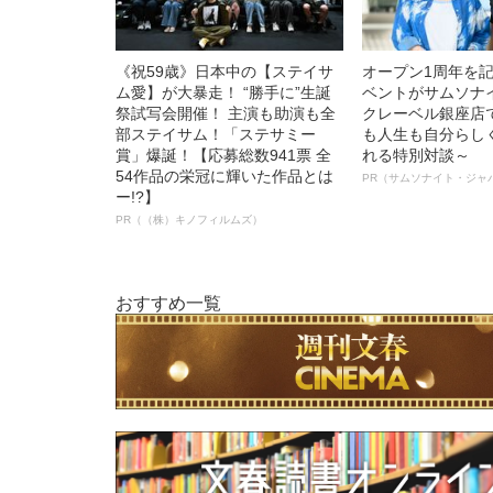
《祝59歳》日本中の【ステイサ
オープン1周年を
ム愛】が大暴走！ “勝手に”生誕
ベントがサムソナ
祭試写会開催！ 主演も助演も全
クレーベル銀座店
部ステイサム！「ステサミー
も人生も自分らし
賞」爆誕！【応募総数941票 全
れる特別対談～
54作品の栄冠に輝いた作品とは
PR（サムソナイト・ジャ
ー!?】
PR（（株）キノフィルムズ）
おすすめ一覧