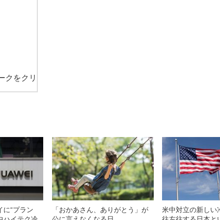
ークをクリ
イに“プラン
「おかあさん、ありがとう」が
米中対立の新しい
中ハイテク冷
公に言えなくなる日
往左往する日本と