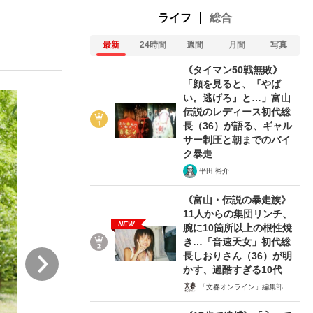
ライフ
総合
最新
24時間
週間
月間
写真
ない資産運用のすべて
《タイマン50戦無敗》
「顔を見ると、『やば
い。逃げろ』と…」富山
伝説のレディース初代総
が悲しい」『北の国から』倉本聰氏（91...
長（36）が語る、ギャル
サー制圧と朝までのバイ
ク暴走
平田 裕介
《富山・伝説の暴走族》
11人からの集団リンチ、
NEW
腕に10箇所以上の根性焼
き…「音速天女」初代総
次
長しおりさん（36）が明
かす、過酷すぎる10代
「文春オンライン」編集部