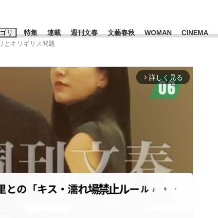
ゴリ
特集
連載
週刊文春
文藝春秋
WOMAN
CINEMA
アリとキリギリス問題
キーワード入力
ス
エンタメ
ライフ
ビジネス
詳しく見る
arrow_forward_ios
ーワードタグ一覧
山凌輝
#高市早苗
#後藤真希
#森岡毅
#城彰二
#内田有紀
観る将棋、読
#亀和田武
て明かした日本代表監督に...
「最悪の空気のまま解散」W