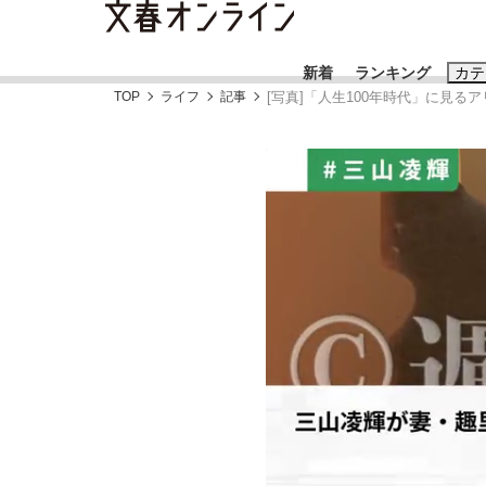
新着
ランキング
カテ
TOP
ライフ
記事
[写真]「人生100年時代」に見る
スクープ
ニュー
おすすめのキ
#藤田晋
#三
#玉木雄一郎
「90%は失敗する。でも…」本田圭佑が初め
終戦から81年