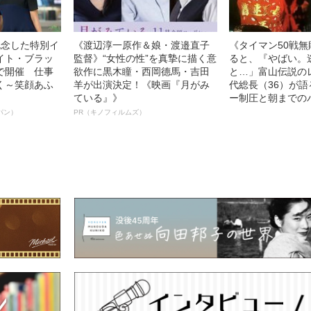
記念した特別イ
《渡辺淳一原作＆娘・渡邉直子
《タイマン50戦
イト・ブラッ
監督》“女性の性”を真摯に描く意
ると、『やばい。
で開催 仕事
欲作に黒木瞳・西岡德馬・吉田
と…」富山伝説の
く～笑顔あふ
羊が出演決定！《映画『月がみ
代総長（36）が
ている』》
ー制圧と朝までの
パン）
PR（キノフィルムズ）