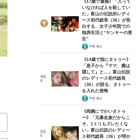
《17歳で逮捕》「入って
いなければ人を殺してい
た」富山の伝説的レディ
ース初代総長（36）が告
白する、女子少年院での
独房生活と“ヤンキーの更
2/5
生”
平田 裕介
《14歳で指にタトゥー》
「息子から『ママ、腕は
隠して』と…」富山伝説
4位
のレディース初代総長
4
（36）が語る、タトゥー
を入れた後悔
平田 裕介
《両腕にでかいタトゥ
ー》「元暴走族だからこ
そ、1ミリもズレたくな
い」富山伝説のレディー
5位
5
ス初代総長（36）が明か