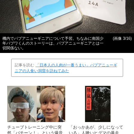
機内でパプアニューギニアについて予習。ちなみに南国少
(画像 3/16)
年パプワくんのストーリーは、パプアニューギニアとは一
切関係ない。
記事を読む
「日本人の人肉が一番うまい」パプアニューギ
ニアの人食い洞窟を訪ねてみた
チューブトレーニング中に突
「おっかあが、少しになって
然「バチーン！」 という爆音
いる」人喰いヒグマの暴走