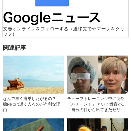
文春オンラインをフォローする
（遷移先で☆マークをクリ
ック）
関連記事
なんで早く搭乗したがるの？
チューブトレーニング中に突然
機内には遅く入るのが有利な理
「バチーン！」 という爆音が…
由
「自分の目から出てきたゼリー
状の白っぽいものを握りしめて
いました」柿谷や宇佐美ともプ
レーした“サッカー選手”が視覚障