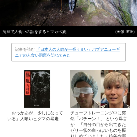
洞窟で人食いの話をするヒマカベ族。
(画像 9/16)
記事を読む
「日本人の人肉が一番うまい」パプアニューギ
ニアの人食い洞窟を訪ねてみた
「おっかあが、少しになって
チューブトレーニング中に突
いる」人喰いヒグマの暴走
然「バチーン！」 という爆音
が…「自分の目から出てきた
ゼリー状の白っぽいものを握
りしめていました」柿谷や宇