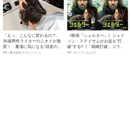
「えっ、こんなに変わるの？」
《映画『シェルター』》ジェイ
36歳男性ライターのニオイが激
ソン・ステイサムがお盆を“打
変！ 夏場に気になる“頭皮のニ
破”する!!《「眠眠打破」コラ
オイ”や“ベタつき”を解消す
ボ》
PR（株式会社スヴェンソン）
PR（キノフィルムズ）
る、“ウィッグのスペシャリス
ト”が生み出した徹底ケアとは