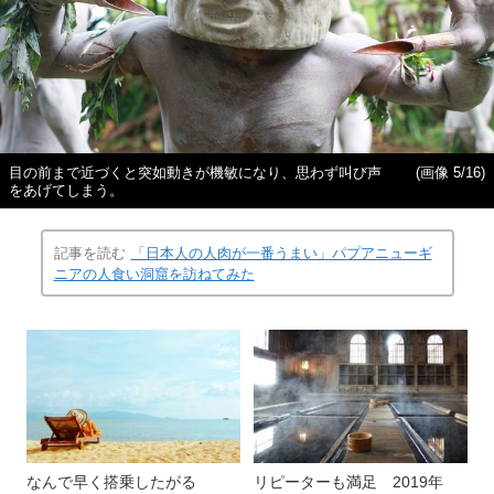
目の前まで近づくと突如動きが機敏になり、思わず叫び声
(画像 5/16)
をあげてしまう。
記事を読む
「日本人の人肉が一番うまい」パプアニューギ
ニアの人食い洞窟を訪ねてみた
なんで早く搭乗したがる
リピーターも満足 2019年