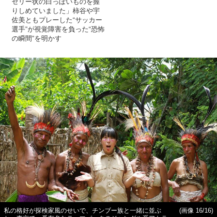
ゼリー状の白っぽいものを握
りしめていました」柿谷や宇
佐美ともプレーした“サッカー
選手”が視覚障害を負った“恐怖
の瞬間”を明かす
私の格好が探検家風のせいで、チンブー族と一緒に並ぶ
(画像 16/16)