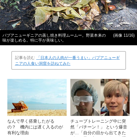
パプアニューギニアの蒸し焼き料理ムームー。野菜本来の
(画像 11/16)
味が楽しめる。特に芋が美味しい。
記事を読む
「日本人の人肉が一番うまい」パプアニューギ
ニアの人食い洞窟を訪ねてみた
なんで早く搭乗したがる
チューブトレーニング中に突
の？ 機内には遅く入るのが
然「バチーン！」 という爆音
有利な理由
が…「自分の目から出てきた