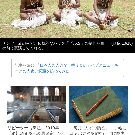
チンブー族の村で、伝統的なバッグ「ビルム」の制作を目
(画像 13/16)
の前で実演してくれる。
記事を読む
「日本人の人肉が一番うまい」パプアニューギ
ニアの人食い洞窟を訪ねてみた
リピーターも満足 2019年
「毎月1人ずつ誘拐」「手帳に
「絶対泊まるべき温泉宿」10
はヤバすぎる5文字」“12歳少