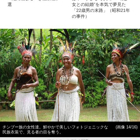
選
女との結婚”を本気で夢見た
「22歳男の末路」（昭和21年
の事件）
チンブー族の女性達。鮮やかで美しいフォトジェニックな
(画像 14/16)
民族衣装で、見る者の目を奪う。