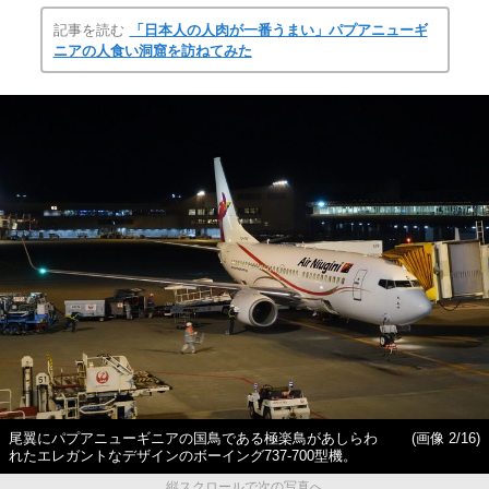
記事を読む
「日本人の人肉が一番うまい」パプアニューギ
ニアの人食い洞窟を訪ねてみた
尾翼にパプアニューギニアの国鳥である極楽鳥があしらわ
(画像 2/16)
れたエレガントなデザインのボーイング737-700型機。
縦スクロールで次の写真へ