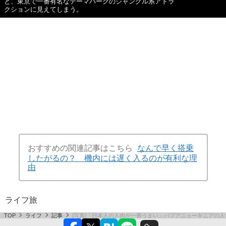
と、東京で一番有名なテーマパークのジャングル系アトラ
クションに見えてしまう。
おすすめの関連記事はこちら
なんで早く搭乗
したがるの？ 機内には遅く入るのが有利な理
由
ライフ
旅
TOP
ライフ
記事
[写真]「日本人の人肉が一番うまい」パプアニューギニアの