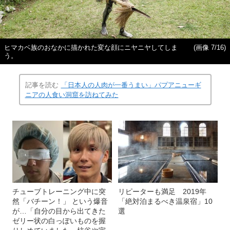
ヒマカベ族のおなかに描かれた変な顔にニヤニヤしてしま
(画像 7/16)
う。
記事を読む
「日本人の人肉が一番うまい」パプアニューギ
ニアの人食い洞窟を訪ねてみた
チューブトレーニング中に突
リピーターも満足 2019年
然「バチーン！」 という爆音
「絶対泊まるべき温泉宿」10
が…「自分の目から出てきた
選
ゼリー状の白っぽいものを握