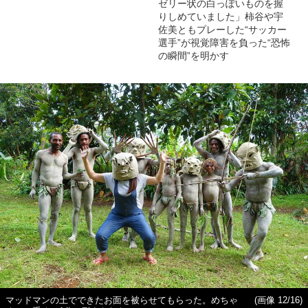
ゼリー状の白っぽいものを握
りしめていました」柿谷や宇
佐美ともプレーした“サッカー
選手”が視覚障害を負った“恐怖
の瞬間”を明かす
マッドマンの土でできたお面を被らせてもらった。めちゃ
(画像 12/16)