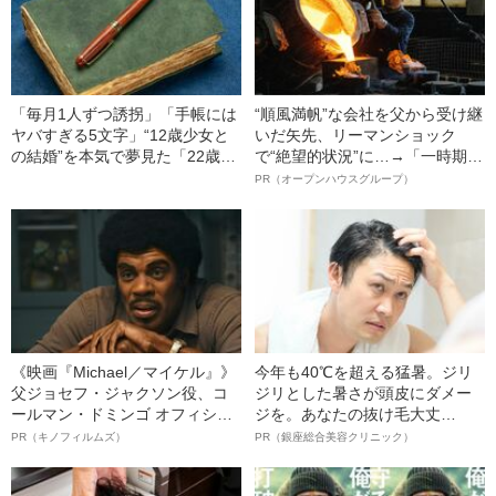
害を負った“恐怖の瞬間”を明かす
「毎月1人ずつ誘拐」「手帳には
“順風満帆”な会社を父から受け継
ヤバすぎる5文字」“12歳少女と
いだ矢先、リーマンショック
の結婚”を本気で夢見た「22歳男
で“絶望的状況”に…→「一時期は
の末路」（昭和21年の事件）
納品3年待ち」のヒット商品を生
PR（オープンハウスグループ）
んで危機を脱した四代目社長が
明かす、“逆転の戦術”
《映画『Michael／マイケル』》
今年も40℃を超える猛暑。ジリ
父ジョセフ・ジャクソン役、コ
ジリとした暑さが頭皮にダメー
ールマン・ドミンゴ オフィシャ
ジを。あなたの抜け毛大丈
ルインタビュー“観客を魅了した
夫！？
PR（キノフィルムズ）
PR（銀座総合美容クリニック）
名優、複雑な父親像への想いを
語る”《日本興収70億円突破》