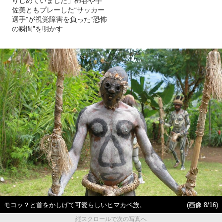
りしめていました」柿谷や宇
佐美ともプレーした“サッカー
選手”が視覚障害を負った“恐怖
の瞬間”を明かす
モコッ？と首をかしげて可愛らしいヒマカベ族。
(画像 8/16)
縦スクロールで次の写真へ