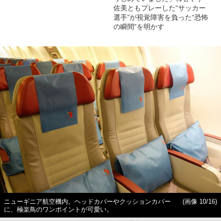
佐美ともプレーした“サッカー
選手”が視覚障害を負った“恐怖
の瞬間”を明かす
ニューギニア航空機内。ヘッドカバーやクッションカバー
(画像 10/16)
に、極楽鳥のワンポイントが可愛い。