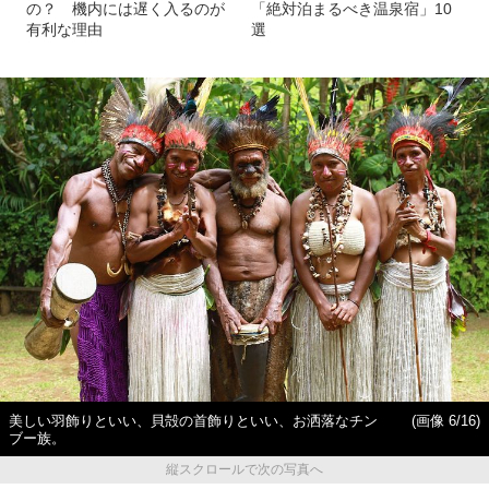
の？ 機内には遅く入るのが
「絶対泊まるべき温泉宿」10
有利な理由
選
美しい羽飾りといい、貝殻の首飾りといい、お洒落なチン
(画像 6/16)
ブー族。
縦スクロールで次の写真へ