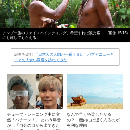
チンブー族のフェイスペインティング。希望すれば観光客
(画像 15/16)
にも施してもらえる。
記事を読む
「日本人の人肉が一番うまい」パプアニューギ
ニアの人食い洞窟を訪ねてみた
チューブトレーニング中に突
なんで早く搭乗したがる
然「バチーン！」 という爆音
の？ 機内には遅く入るのが
が…「自分の目から出てきた
有利な理由