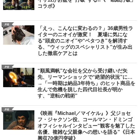
コラボ》
PR
「えっ、こんなに変わるの？」36歳男性ラ
イターのニオイが激変！ 夏場に気にな
る“頭皮のニオイ”や“ベタつき”を解消す
る、“ウィッグのスペシャリスト”が生み出
した徹底ケアとは
PR
“順風満帆”な会社を父から受け継いだ矢
先、リーマンショックで“絶望的状況”に…
→「一時期は納品3年待ち」のヒット商品を
生んで危機を脱した四代目社長が明か
す、“逆転の戦術”
PR
《映画『Michael／マイケル』》父ジョセ
フ・ジャクソン役、コールマン・ドミンゴ
オフィシャルインタビュー“観客を魅了した
名優、複雑な父親像への想いを語る”《日本
興収70億円突破》