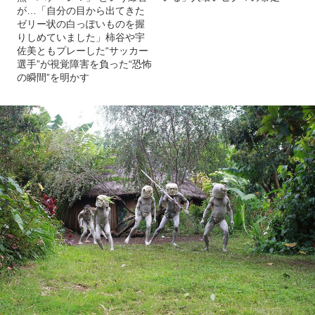
が…「自分の目から出てきた
ゼリー状の白っぽいものを握
りしめていました」柿谷や宇
佐美ともプレーした“サッカー
選手”が視覚障害を負った“恐怖
の瞬間”を明かす