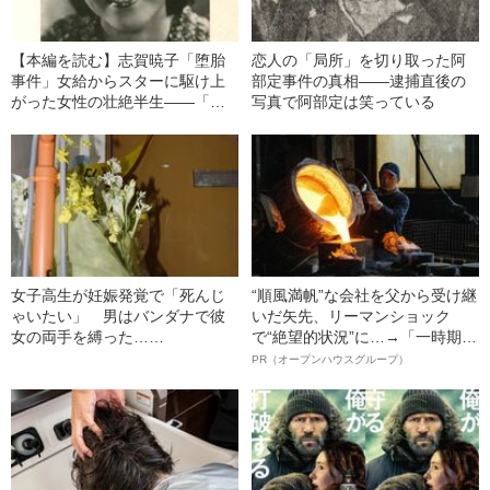
【本編を読む】志賀暁子「堕胎
恋人の「局所」を切り取った阿
事件」女給からスターに駆け上
部定事件の真相――逮捕直後の
がった女性の壮絶半生――「堕
写真で阿部定は笑っている
胎事件」ですべてが変わった
女子高生が妊娠発覚で「死んじ
“順風満帆”な会社を父から受け継
ゃいたい」 男はバンダナで彼
いだ矢先、リーマンショック
女の両手を縛った……
で“絶望的状況”に…→「一時期は
納品3年待ち」のヒット商品を生
PR（オープンハウスグループ）
んで危機を脱した四代目社長が
明かす、“逆転の戦術”