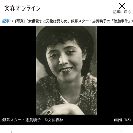
記事に戻る
記事
[写真]「女優殺すに刃物は要らぬ」銀幕スター・志賀暁子の「堕胎事件」
銀幕スター・志賀暁子 ©文藝春秋
(画像 1/8)