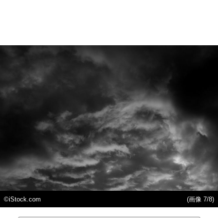
©iStock.com
(画像 7/8)