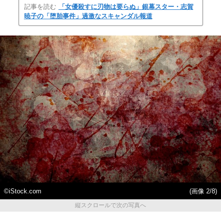
記事を読む
「女優殺すに刃物は要らぬ」銀幕スター・志賀
暁子の「堕胎事件」過激なスキャンダル報道
©iStock.com
(画像 2/8)
縦スクロールで次の写真へ