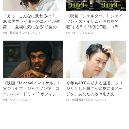
「えっ、こんなに変わるの？」
《映画『シェルター』》ジェイ
36歳男性ライターのニオイが激
ソン・ステイサムがお盆を“打
変！ 夏場に気になる“頭皮のニ
破”する!!《「眠眠打破」コラ
オイ”や“ベタつき”を解消す
ボ》
PR（株式会社スヴェンソン）
PR（キノフィルムズ）
る、“ウィッグのスペシャリス
ト”が生み出した徹底ケアとは
《映画『Michael／マイケル』》
今年も40℃を超える猛暑。ジリ
父ジョセフ・ジャクソン役、コ
ジリとした暑さが頭皮にダメー
ールマン・ドミンゴ オフィシャ
ジを。あなたの抜け毛大丈
ルインタビュー“観客を魅了した
夫！？
PR（キノフィルムズ）
PR（銀座総合美容クリニック）
名優、複雑な父親像への想いを
語る”《日本興収70億円突破》