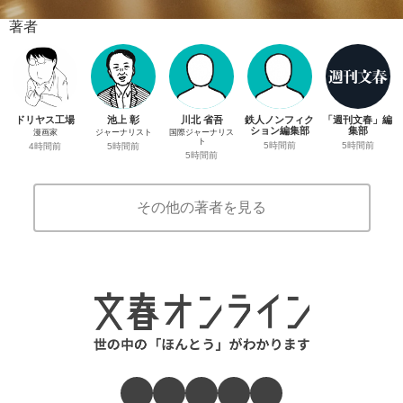
著者
ドリヤス工場
池上 彰
川北 省吾
鉄人ノンフィク
「週刊文春」編
ション編集部
集部
漫画家
ジャーナリスト
国際ジャーナリス
ト
5時間前
5時間前
4時間前
5時間前
5時間前
その他の著者を見る