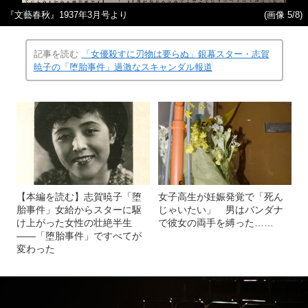
『文藝春秋』1937年3月号より
(画像 5/8)
記事を読む
「女優殺すに刃物は要らぬ」銀幕スター・志賀
暁子の「堕胎事件」過激なスキャンダル報道
【本編を読む】志賀暁子「堕
女子高生が妊娠発覚で「死ん
胎事件」女給からスターに駆
じゃいたい」 男はバンダナ
け上がった女性の壮絶半生
で彼女の両手を縛った……
――「堕胎事件」ですべてが
変わった