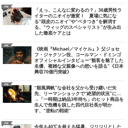
PR
「えっ、こんなに変わるの？」36歳男性ラ
イターのニオイが激変！ 夏場に気にな
る“頭皮のニオイ”や“ベタつき”を解消す
る、“ウィッグのスペシャリスト”が生み出
した徹底ケアとは
PR
《映画『Michael／マイケル』》父ジョセ
フ・ジャクソン役、コールマン・ドミンゴ
オフィシャルインタビュー“観客を魅了した
名優、複雑な父親像への想いを語る”《日本
興収70億円突破》
PR
“順風満帆”な会社を父から受け継いだ矢
先、リーマンショックで“絶望的状況”に…
→「一時期は納品3年待ち」のヒット商品を
生んで危機を脱した四代目社長が明か
す、“逆転の戦術”
PR
今年も40℃を超える猛暑。ジリジリとした