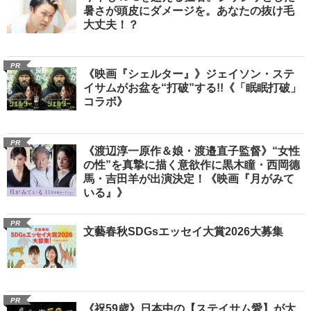
暑さが頭皮にダメージを。あなたの抜け毛
大丈夫！？
PR
《映画『シェルター』》ジェイソン・ステ
イサムがお盆を“打破”する!!《「眠眠打破」
コラボ》
PR
《渡辺淳一原作＆娘・渡邉直子監督》“女性
の性”を真摯に描く意欲作に黒木瞳・西岡德
馬・吉田羊が出演決定！《映画『月がみて
いる』》
PR
文藝春秋SDGsエッセイ大賞2026大募集
PR
《祝59歳》日本中の【ステイサム愛】が大