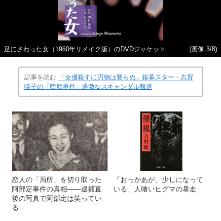
足にさわった女（1960年リメイク版）のDVDジャケット
(画像 3/8)
記事を読む
「女優殺すに刃物は要らぬ」銀幕スター・志賀
暁子の「堕胎事件」過激なスキャンダル報道
恋人の「局所」を切り取った
「おっかあが、少しになって
阿部定事件の真相――逮捕直
いる」人喰いヒグマの暴走
後の写真で阿部定は笑ってい
る