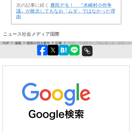
次の記事に続く
農民デモ！ 『木崎村小作争
議』が敗北してもなお「ムダ」ではなかった理
由
ニュース
社会
メディア
国際
TOP
連載
昭和の35大事件
記事
[写真]「女優殺すに刃物は要らぬ」銀幕ス