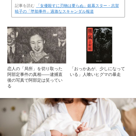
記事を読む
「女優殺すに刃物は要らぬ」銀幕スター・志賀
暁子の「堕胎事件」過激なスキャンダル報道
恋人の「局所」を切り取った
「おっかあが、少しになって
阿部定事件の真相――逮捕直
いる」人喰いヒグマの暴走
後の写真で阿部定は笑ってい
る