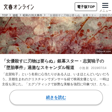
電子版TOP
メニュー
TOP
連載
昭和の35大事件
「女優殺すに刃物は要らぬ」銀幕スター・志賀暁子
「女優殺すに刃物は要らぬ」銀幕スター・志賀暁子の
「堕胎事件」過激なスキャンダル報道
小池 新
2019/07/14
「志賀暁子」という名前に心当たりがある人は、いまほとんどいないだろ
う。京都生まれのクリスチャンでダンサーを経て映画女優となり、一時は
主役も演じた。「エグゾティックで妖艶な美貌を強烈に印象づけ、たちま
ちスターの仲間入り…
続きを読む