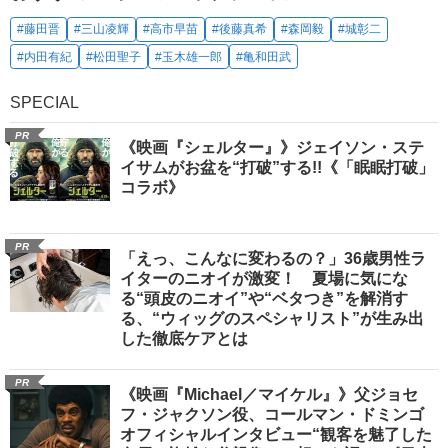
#藤田晋
#三山凌輝
#高市早苗
#後藤真希
#森岡毅
#城彰二
#内田有紀
#松田聖子
#玉木雄一郎
#亀和田武
SPECIAL
PR
《映画『シェルター』》ジェイソン・ステ
イサムがお盆を“打破”する!!《「眠眠打破」
コラボ》
PR
「えっ、こんなに変わるの？」36歳男性ラ
イターのニオイが激変！ 夏場に気にな
る“頭皮のニオイ”や“ベタつき”を解消す
る、“ウィッグのスペシャリスト”が生み出
した徹底ケアとは
PR
《映画『Michael／マイケル』》父ジョセ
フ・ジャクソン役、コールマン・ドミンゴ
オフィシャルインタビュー“観客を魅了した