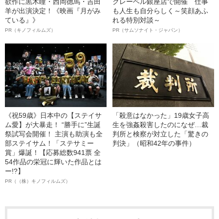
欲作に黒木瞳・西岡德馬・吉田
クレーベル銀座店で開催 仕事
羊が出演決定！《映画『月がみ
も人生も自分らしく～笑顔あふ
ている』》
れる特別対談～
PR（キノフィルムズ）
PR（サムソナイト・ジャパン）
《祝59歳》日本中の【ステイサ
「殺意はなかった」19歳女子高
ム愛】が大暴走！ “勝手に”生誕
生を強姦殺害したのになぜ…裁
祭試写会開催！ 主演も助演も全
判所と検察が対立した「驚きの
部ステイサム！「ステサミー
判決」（昭和42年の事件）
賞」爆誕！【応募総数941票 全
54作品の栄冠に輝いた作品とは
ー!?】
PR（（株）キノフィルムズ）