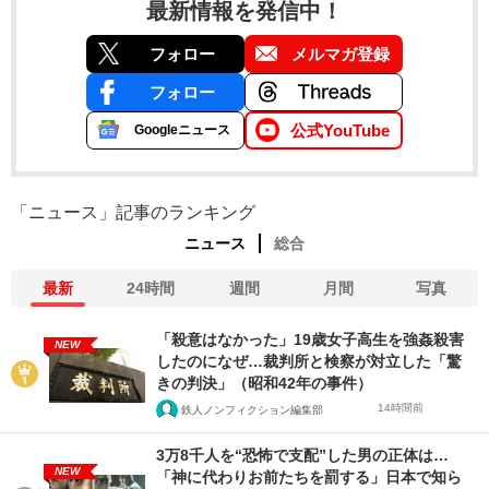
最新情報を発信中！
フォロー
メルマガ登録
フォロー
公式YouTube
Googleニュース
「ニュース」記事のランキング
ニュース
総合
最新
24時間
週間
月間
写真
「殺意はなかった」19歳女子高生を強姦殺害
NEW
したのになぜ…裁判所と検察が対立した「驚
きの判決」（昭和42年の事件）
14時間前
鉄人ノンフィクション編集部
3万8千人を“恐怖で支配”した男の正体は…
NEW
「神に代わりお前たちを罰する」日本で知ら