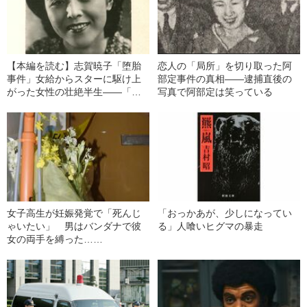
【本編を読む】志賀暁子「堕胎
恋人の「局所」を切り取った阿
事件」女給からスターに駆け上
部定事件の真相――逮捕直後の
がった女性の壮絶半生――「堕
写真で阿部定は笑っている
胎事件」ですべてが変わった
女子高生が妊娠発覚で「死んじ
「おっかあが、少しになってい
ゃいたい」 男はバンダナで彼
る」人喰いヒグマの暴走
女の両手を縛った……