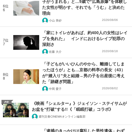
子がうまれる」と…9歳で“広島原爆”を体験し
6位
た女性が明かす、それでも「うむ」と決めた
6
理由
2026/08/06
小山 美砂
「家にトイレがあれば、約400人の女性はレイ
プを免れた」 インドにおけるレイプ犯罪の
7位
7
深刻さ
2020/08/18
佐藤 大介
「子どもがいいひんのやから、離婚してしま
ったほうが」とも…京都の料亭の長女（43）
8位
が“婿入り”夫と結婚→男の子を出産後に考え
8
た「跡継ぎ問題」
2026/08/02
中岡 愛子
PR
《映画『シェルター』》ジェイソン・ステイサムが
お盆を“打破”する!!《「眠眠打破」コラボ》
週刊文春CINEMAオンライン編集部
「逮捕のきっかけは腐乱した男性遺体」わず