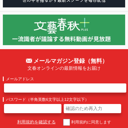
メールマガジン登録（無料）
文春オンラインの最新情報をお届け
メールアドレス
パスワード（半角英数6文字以上12文字以下）
利用規約を確認する
利用規約に同意します