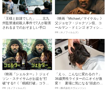
「王様と奴隷でした」……北九
《映画『Michael／マイケル』》
州監禁連続殺人事件で7人が殺害
父ジョセフ・ジャクソン役、コ
されるまでのおぞましい手口
ールマン・ドミンゴ オフィシャ
ルインタビュー“観客を魅了した
PR（キノフィルムズ）
名優、複雑な父親像への想いを
語る”《日本興収70億円突破》
《映画『シェルター』》ジェイ
「えっ、こんなに変わるの？」
ソン・ステイサムがお盆を“打
36歳男性ライターのニオイが激
破”する!!《「眠眠打破」コラ
変！ 夏場に気になる“頭皮のニ
ボ》
オイ”や“ベタつき”を解消す
PR（キノフィルムズ）
PR（株式会社スヴェンソン）
る、“ウィッグのスペシャリス
ト”が生み出した徹底ケアとは