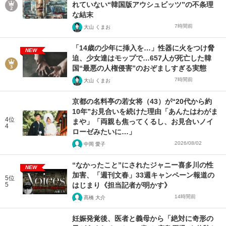
れていない“韓国版アウシュビッツ”の不条理
な結末
7時間前
大山 くまお
「14歳の少年に挿入を…」性器に火をつけ脅
NEW
迫、少女達はモップで…657人が死亡した韓
国“最悪の人権侵害”のおぞましすぎる実態
7時間前
大山 くまお
京都の名料亭の若女将（43）が“20代から約
10年”お見合いを続けた理由「あんたはわがま
4位
まや」「両親も焦ってくるし、お見合いノイ
4
ローゼみたいに…」
2026/08/02
中岡 愛子
“なかったこと”にされたジャニー喜多川の性
NEW
加害、「週刊文春」33週キャンペーン報道の
5位
5
はじまり《担当記者が明かす》
14時間前
髙橋 大介
妊娠発覚後、医者と義母から「絶対に奇形の