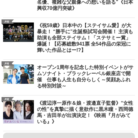
名優、複雑な父親像への想いを語る”《日本
興収70億円突破》
PR
《祝59歳》日本中の【ステイサム愛】が大
暴走！ “勝手に”生誕祭試写会開催！ 主演も
助演も全部ステイサム！「ステサミー賞」
爆誕！【応募総数941票 全54作品の栄冠に
輝いた作品とはー!?】
PR
オープン1周年を記念した特別イベントがサ
ムソナイト・ブラックレーベル銀座店で開
催 仕事も人生も自分らしく～笑顔あふれ
る特別対談～
PR
《渡辺淳一原作＆娘・渡邉直子監督》“女性
の性”を真摯に描く意欲作に黒木瞳・西岡德
馬・吉田羊が出演決定！《映画『月がみて
いる』》