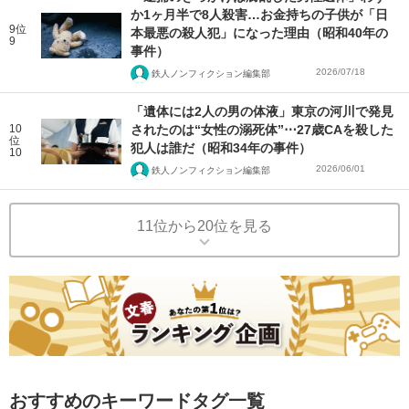
か1ヶ月半で8人殺害…お金持ちの子供が「日
9位
本最悪の殺人犯」になった理由（昭和40年の
9
事件）
2026/07/18
鉄人ノンフィクション編集部
「遺体には2人の男の体液」東京の河川で発見
10
されたのは“女性の溺死体”⋯27歳CAを殺した
位
犯人は誰だ（昭和34年の事件）
10
2026/06/01
鉄人ノンフィクション編集部
11位から20位を見る
おすすめのキーワードタグ一覧