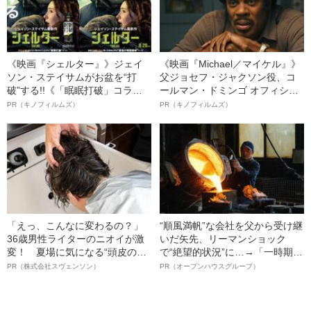
《映画『シェルター』》ジェイ
《映画『Michael／マイケル』》
ソン・ステイサムがお盆を“打
父ジョセフ・ジャクソン役、コ
破”する!!《「眠眠打破」コラ
ールマン・ドミンゴ オフィシャ
ボ》
ルインタビュー“観客を魅了した
PR（キノフィルムズ）
PR（キノフィルムズ）
名優、複雑な父親像への想いを
語る”《日本興収70億円突破》
「えっ、こんなに変わるの？」
“順風満帆”な会社を父から受け継
36歳男性ライターのニオイが激
いだ矢先、リーマンショック
変！ 夏場に気になる“頭皮のニ
で“絶望的状況”に…→「一時期は
オイ”や“ベタつき”を解消す
納品3年待ち」のヒット商品を生
PR（株式会社スヴェンソン）
PR（オープンハウスグループ）
る、“ウィッグのスペシャリス
んで危機を脱した四代目社長が
ト”が生み出した徹底ケアとは
明かす、“逆転の戦術”