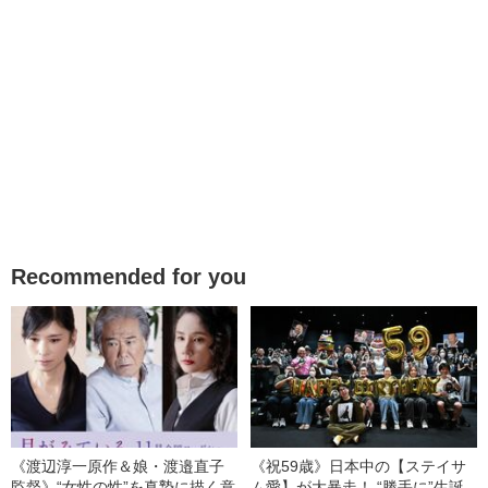
Recommended for you
《渡辺淳一原作＆娘・渡邉直子
《祝59歳》日本中の【ステイサ
監督》“女性の性”を真摯に描く意
ム愛】が大暴走！ “勝手に”生誕