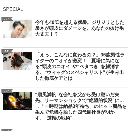
SPECIAL
PR
今年も40℃を超える猛暑。ジリジリとした
暑さが頭皮にダメージを。あなたの抜け毛
大丈夫！？
PR
「えっ、こんなに変わるの？」36歳男性ラ
イターのニオイが激変！ 夏場に気にな
る“頭皮のニオイ”や“ベタつき”を解消す
る、“ウィッグのスペシャリスト”が生み出
した徹底ケアとは
PR
“順風満帆”な会社を父から受け継いだ矢
先、リーマンショックで“絶望的状況”に…
→「一時期は納品3年待ち」のヒット商品を
生んで危機を脱した四代目社長が明か
す、“逆転の戦術”
PR