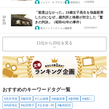
11時間前
ジュリー・K ブラウン
依田光江
「殺意はなかった」19歳女子高生を強姦殺害
10
したのになぜ…裁判所と検察が対立した「驚
位
きの判決」（昭和42年の事件）
10
2026/08/07
鉄人ノンフィクション編集部
11位から20位を見る
おすすめのキーワードタグ一覧
#高市早苗
#藤田晋
#三山凌輝
#後藤真希
#森岡毅
#城彰二
#内田有紀
#松田聖子
#玉木雄一郎
#亀和田武