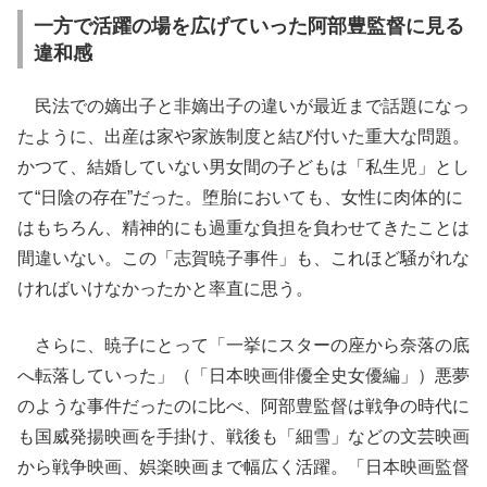
一方で活躍の場を広げていった阿部豊監督に見る
違和感
民法での嫡出子と非嫡出子の違いが最近まで話題になっ
たように、出産は家や家族制度と結び付いた重大な問題。
かつて、結婚していない男女間の子どもは「私生児」とし
て“日陰の存在”だった。堕胎においても、女性に肉体的に
はもちろん、精神的にも過重な負担を負わせてきたことは
間違いない。この「志賀暁子事件」も、これほど騒がれな
ければいけなかったかと率直に思う。
さらに、暁子にとって「一挙にスターの座から奈落の底
へ転落していった」（「日本映画俳優全史女優編」）悪夢
のような事件だったのに比べ、阿部豊監督は戦争の時代に
も国威発揚映画を手掛け、戦後も「細雪」などの文芸映画
から戦争映画、娯楽映画まで幅広く活躍。「日本映画監督