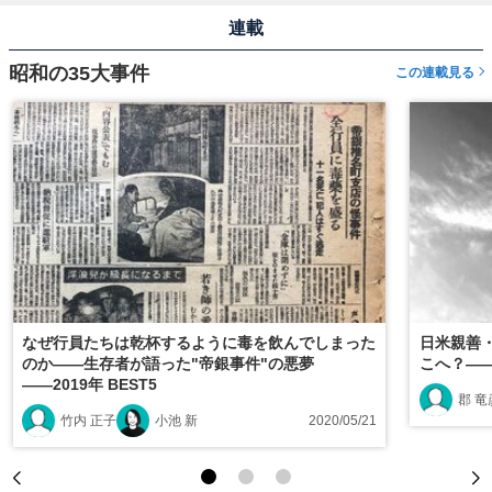
連載
昭和の35大事件
この連載見る
なぜ行員たちは乾杯するように毒を飲んでしまった
日米親善
のか――生存者が語った"帝銀事件"の悪夢
こへ？――
――2019年 BEST5
郡 竜
竹内 正子
小池 新
2020/05/21