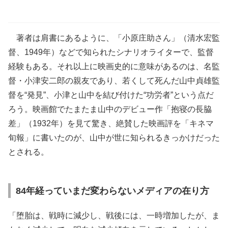
著者は肩書にあるように、「小原庄助さん」（清水宏監
督、1949年）などで知られたシナリオライターで、監督
経験もある。それ以上に映画史的に意味があるのは、名監
督・小津安二郎の親友であり、若くして死んだ山中貞雄監
督を“発見”、小津と山中を結び付けた“功労者”という点だ
ろう。映画館でたまたま山中のデビュー作「抱寝の長脇
差」（1932年）を見て驚き、絶賛した映画評を「キネマ
旬報」に書いたのが、山中が世に知られるきっかけだった
とされる。
84年経っていまだ変わらないメディアの在り方
「堕胎は、戦時に減少し、戦後には、一時増加したが、ま