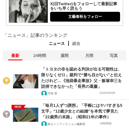
X(旧Twitter)をフォローして最新記事
をいち早く読もう
文藝春秋をフォロー
「ニュース」記事のランキング
ニュース
総合
最新
24時間
週間
月間
写真
「トヨタの非を認める判決が出る可能性は、
限りなくゼロ」裁判で“勝ち目がない”と伝え
たけれど…《池袋暴走事故》父・飯塚幸三を
説得できなかった「長男の葛藤」
2026/08/08
守田 哲
「毎月1人ずつ誘拐」「手帳にはヤバすぎる5
NEW
文字」“12歳少女との結婚”を本気で夢見た
「22歳男の末路」（昭和21年の事件）
18時間前
鉄人ノンフィクション編集部