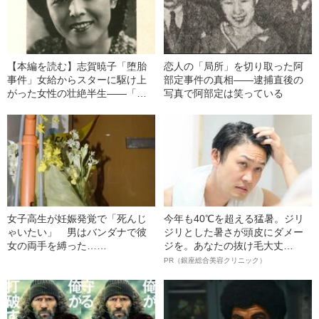
【本編を読む】志賀暁子「堕胎
恋人の「局所」を切り取った阿
事件」女給からスターに駆け上
部定事件の真相――逮捕直後の
がった女性の壮絶半生――「堕
写真で阿部定は笑っている
胎事件」ですべてが変わった
女子高生が妊娠発覚で「死んじ
今年も40℃を超える猛暑。ジリ
ゃいたい」 男はバンダナで彼
ジリとした暑さが頭皮にダメー
女の両手を縛った……
ジを。あなたの抜け毛大丈
夫！？
PR（銀座総合美容クリニック）