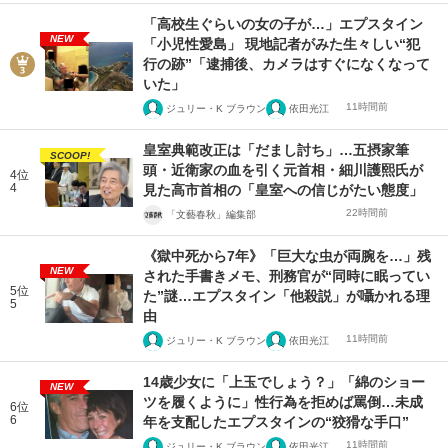
「高校生ぐらいの女の子が…」エプスタイン
NEW
「小児性愛島」 現地記者がみた生々しい“犯
行の跡”「逮捕後、カメラはすぐになくなって
いた」
11時間前
ジュリー・K ブラウン
依田光江
皇室典範改正は「だまし討ち」…五摂家筆
SCOOP!
頭・近衛家の血を引く元首相・細川護熙氏が
4位
4
見た高市首相の「皇室への信じがたい態度」
22時間前
「文藝春秋」編集部
《獄中死から7年》「巨大な虫が両腕を…」残
NEW
された手書きメモ、刑務官が“同時に眠ってい
5位
た”謎…エプスタイン「他殺説」が囁かれる理
5
由
11時間前
ジュリー・K ブラウン
依田光江
14歳少女に「上玉でしょう？」「綿のショー
NEW
ツを履くように」性行為を拒めば罵倒…未成
6位
6
年を支配したエプスタインの“狡猾な手口”
11時間前
ジュリー・K ブラウン
依田光江