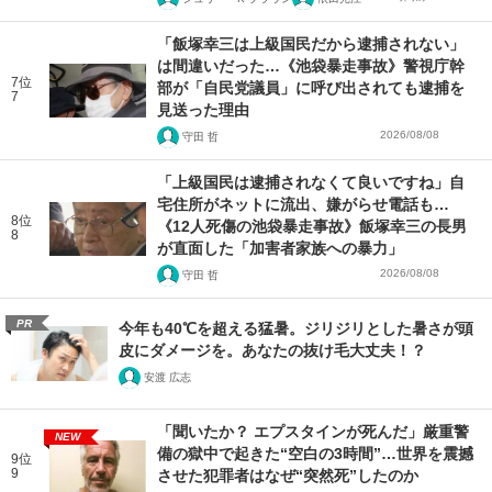
「飯塚幸三は上級国民だから逮捕されない」
は間違いだった…《池袋暴走事故》警視庁幹
7位
部が「自民党議員」に呼び出されても逮捕を
7
見送った理由
2026/08/08
守田 哲
「上級国民は逮捕されなくて良いですね」自
宅住所がネットに流出、嫌がらせ電話も…
8位
《12人死傷の池袋暴走事故》飯塚幸三の長男
8
が直面した「加害者家族への暴力」
2026/08/08
守田 哲
PR
今年も40℃を超える猛暑。ジリジリとした暑さが頭
皮にダメージを。あなたの抜け毛大丈夫！？
安渡 広志
「聞いたか？ エプスタインが死んだ」厳重警
NEW
備の獄中で起きた“空白の3時間”…世界を震撼
9位
9
させた犯罪者はなぜ“突然死”したのか