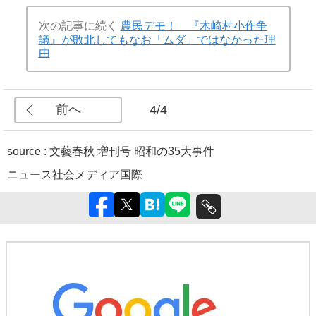
次の記事に続く
農民デモ！ 『木崎村小作争
議』が敗北してもなお「ムダ」ではなかった理
由
前へ
4/4
source : 文藝春秋 増刊号 昭和の35大事件
ニュース
社会
メディア
国際