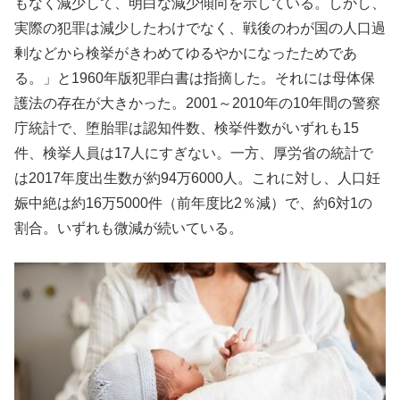
もなく減少して、明白な減少傾向を示している。しかし、
実際の犯罪は減少したわけでなく、戦後のわが国の人口過
剰などから検挙がきわめてゆるやかになったためであ
る。」と1960年版犯罪白書は指摘した。それには母体保
護法の存在が大きかった。2001～2010年の10年間の警察
庁統計で、堕胎罪は認知件数、検挙件数がいずれも15
件、検挙人員は17人にすぎない。一方、厚労省の統計で
は2017年度出生数が約94万6000人。これに対し、人口妊
娠中絶は約16万5000件（前年度比2％減）で、約6対1の
割合。いずれも微減が続いている。