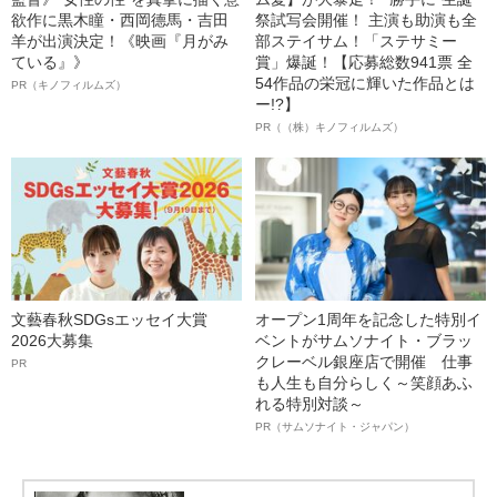
欲作に黒木瞳・西岡德馬・吉田
祭試写会開催！ 主演も助演も全
羊が出演決定！《映画『月がみ
部ステイサム！「ステサミー
ている』》
賞」爆誕！【応募総数941票 全
54作品の栄冠に輝いた作品とは
PR（キノフィルムズ）
ー!?】
PR（（株）キノフィルムズ）
文藝春秋SDGsエッセイ大賞
オープン1周年を記念した特別イ
2026大募集
ベントがサムソナイト・ブラッ
クレーベル銀座店で開催 仕事
PR
も人生も自分らしく～笑顔あふ
れる特別対談～
PR（サムソナイト・ジャパン）