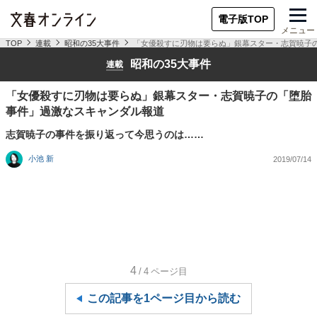
電子版TOP
メニュー
TOP
連載
昭和の35大事件
「女優殺すに刃物は要らぬ」銀幕スター・志賀暁子
昭和の35大事件
連載
「女優殺すに刃物は要らぬ」銀幕スター・志賀暁子の「堕胎
事件」過激なスキャンダル報道
志賀暁子の事件を振り返って今思うのは……
小池 新
2019/07/14
4
/4
ページ目
この記事を1ページ目から読む