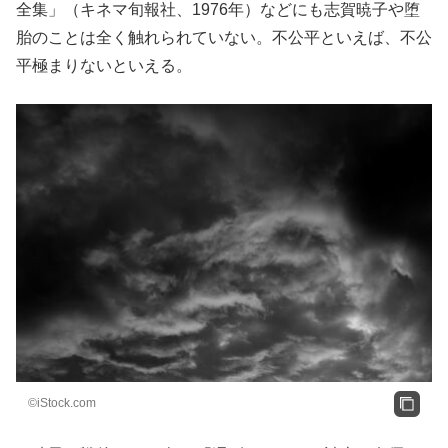
全集」（キネマ旬報社、1976年）などにも志賀暁子や堕
胎のことは全く触れられていない。不公平といえば、不公
平極まりないといえる。
©iStock.com