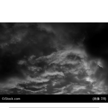
©iStock.com
(画像 7/8)