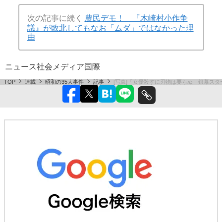
次の記事に続く
農民デモ！ 『木崎村小作争
議』が敗北してもなお「ムダ」ではなかった理
由
ニュース
社会
メディア
国際
TOP
連載
昭和の35大事件
記事
[写真]「女優殺すに刃物は要らぬ」銀幕ス