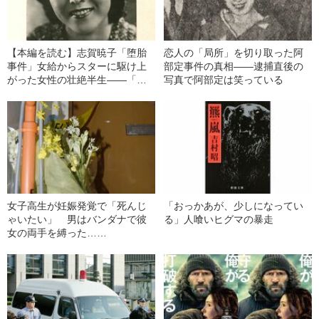
【本編を読む】志賀暁子「堕胎
恋人の「局所」を切り取った阿
事件」女給からスターに駆け上
部定事件の真相――逮捕直後の
がった女性の壮絶半生――「堕
写真で阿部定は笑っている
胎事件」ですべてが変わった
女子高生が妊娠発覚で「死んじ
「おっかあが、少しになってい
ゃいたい」 男はバンダナで彼
る」人喰いヒグマの暴走
女の両手を縛った……