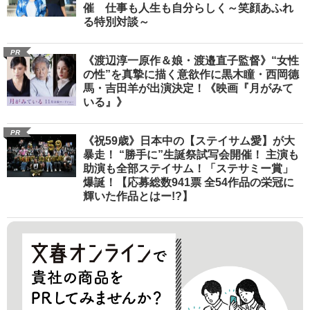
催 仕事も人生も自分らしく～笑顔あふれ
る特別対談～
PR
《渡辺淳一原作＆娘・渡邉直子監督》“女性
の性”を真摯に描く意欲作に黒木瞳・西岡德
馬・吉田羊が出演決定！《映画『月がみて
いる』》
PR
《祝59歳》日本中の【ステイサム愛】が大
暴走！ “勝手に”生誕祭試写会開催！ 主演も
助演も全部ステイサム！「ステサミー賞」
爆誕！【応募総数941票 全54作品の栄冠に
輝いた作品とはー!?】