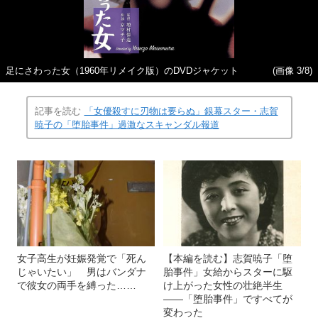
足にさわった女（1960年リメイク版）のDVDジャケット
(画像 3/8)
記事を読む
「女優殺すに刃物は要らぬ」銀幕スター・志賀
暁子の「堕胎事件」過激なスキャンダル報道
女子高生が妊娠発覚で「死ん
【本編を読む】志賀暁子「堕
じゃいたい」 男はバンダナ
胎事件」女給からスターに駆
で彼女の両手を縛った……
け上がった女性の壮絶半生
――「堕胎事件」ですべてが
変わった