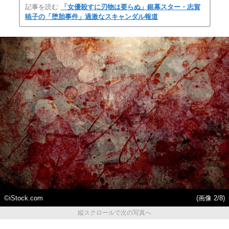
記事を読む
「女優殺すに刃物は要らぬ」銀幕スター・志賀
暁子の「堕胎事件」過激なスキャンダル報道
©iStock.com
(画像 2/8)
縦スクロールで次の写真へ