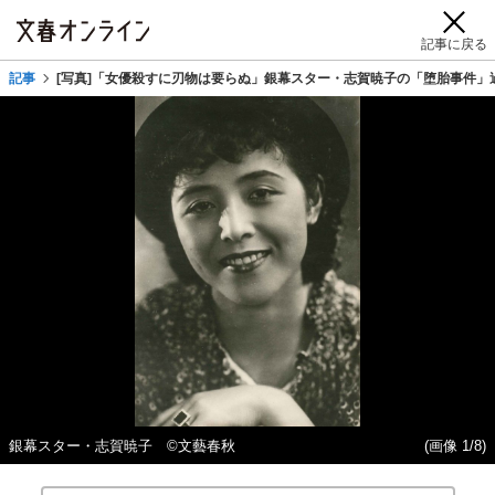
記事に戻る
記事
[写真]「女優殺すに刃物は要らぬ」銀幕スター・志賀暁子の「堕胎事件」
銀幕スター・志賀暁子 ©文藝春秋
(画像 1/8)