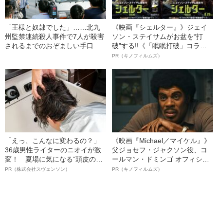
「王様と奴隷でした」……北九
《映画『シェルター』》ジェイ
州監禁連続殺人事件で7人が殺害
ソン・ステイサムがお盆を“打
されるまでのおぞましい手口
破”する!!《「眠眠打破」コラ
ボ》
PR（キノフィルムズ）
「えっ、こんなに変わるの？」
《映画『Michael／マイケル』》
36歳男性ライターのニオイが激
父ジョセフ・ジャクソン役、コ
変！ 夏場に気になる“頭皮のニ
ールマン・ドミンゴ オフィシャ
オイ”や“ベタつき”を解消す
ルインタビュー“観客を魅了した
PR（株式会社スヴェンソン）
PR（キノフィルムズ）
る、“ウィッグのスペシャリス
名優、複雑な父親像への想いを
ト”が生み出した徹底ケアとは
語る”《日本興収70億円突破》