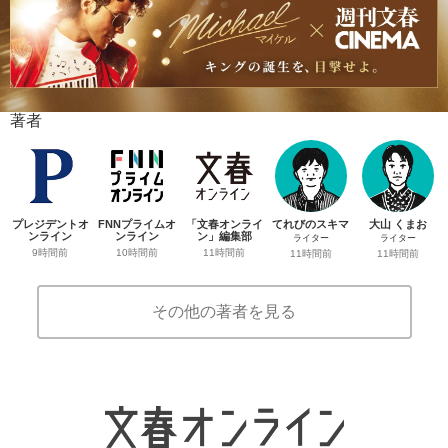
著者
プレジデントオ
FNNプライムオ
「文春オンライ
てれびのスキマ
大山 くまお
ンライン
ンライン
ン」編集部
ライター
ライター
9時間前
10時間前
11時間前
11時間前
11時間前
その他の著者を見る