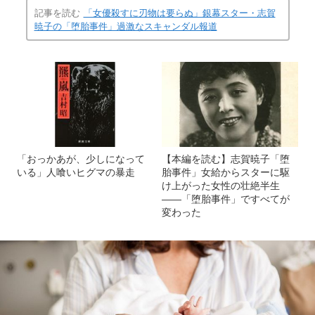
記事を読む
「女優殺すに刃物は要らぬ」銀幕スター・志賀
暁子の「堕胎事件」過激なスキャンダル報道
「おっかあが、少しになって
【本編を読む】志賀暁子「堕
いる」人喰いヒグマの暴走
胎事件」女給からスターに駆
け上がった女性の壮絶半生
――「堕胎事件」ですべてが
変わった