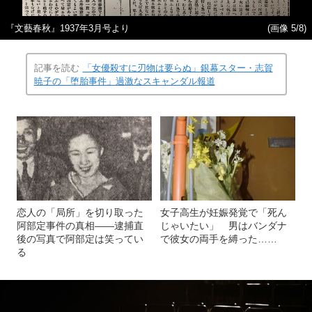
『文藝春秋』1937年3月号より
(画像 5/8)
記事を読む
「女優殺すに刃物は要らぬ」銀幕スター・志賀
暁子の「堕胎事件」過激なスキャンダル報道
恋人の「局所」を切り取った
女子高生が妊娠発覚で「死ん
阿部定事件の真相――逮捕直
じゃいたい」 男はバンダナ
後の写真で阿部定は笑ってい
で彼女の両手を縛った……
る