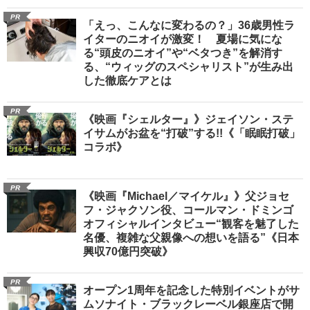
PR
「えっ、こんなに変わるの？」36歳男性ラ
イターのニオイが激変！ 夏場に気にな
る“頭皮のニオイ”や“ベタつき”を解消す
る、“ウィッグのスペシャリスト”が生み出
した徹底ケアとは
PR
《映画『シェルター』》ジェイソン・ステ
イサムがお盆を“打破”する!!《「眠眠打破」
コラボ》
PR
《映画『Michael／マイケル』》父ジョセ
フ・ジャクソン役、コールマン・ドミンゴ
オフィシャルインタビュー“観客を魅了した
名優、複雑な父親像への想いを語る”《日本
興収70億円突破》
PR
オープン1周年を記念した特別イベントがサ
ムソナイト・ブラックレーベル銀座店で開