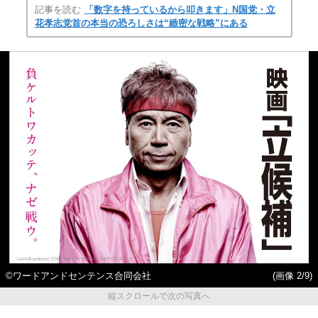
記事を読む
「数字を持っているから叩きます」N国党・立
花孝志党首の本当の恐ろしさは“緻密な戦略”にある
©ワードアンドセンテンス合同会社
(画像 2/9)
縦スクロールで次の写真へ