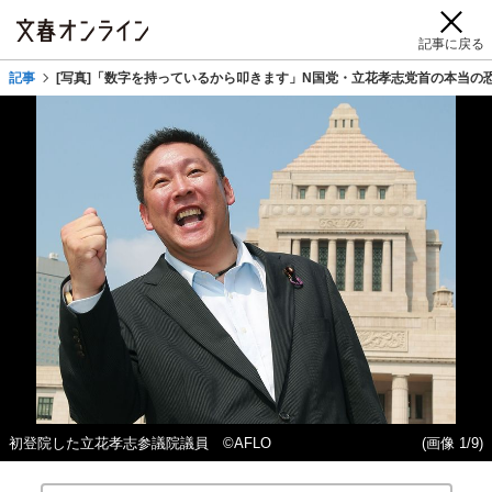
記事に戻る
記事
[写真]「数字を持っているから叩きます」N国党・立花孝志党首の本当の
初登院した立花孝志参議院議員 ©AFLO
(画像 1/9)