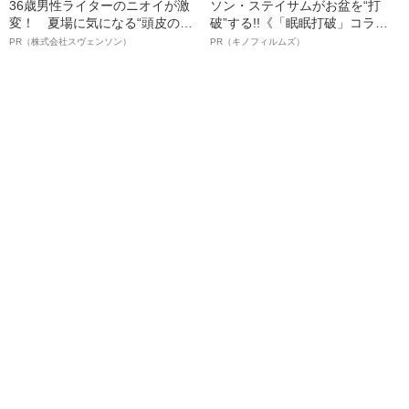
36歳男性ライターのニオイが激
ソン・ステイサムがお盆を“打
変！ 夏場に気になる“頭皮のニ
破”する!!《「眠眠打破」コラ
オイ”や“ベタつき”を解消す
ボ》
PR（株式会社スヴェンソン）
PR（キノフィルムズ）
る、“ウィッグのスペシャリス
ト”が生み出した徹底ケアとは