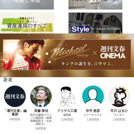
著者
「週刊文春」編
斉藤 章佳
ドリヤス工場
井手 裕彦
市川 はるひ
集部
西川口榎本クリニ
漫画家
ジャーナリスト
ライター
ック副院長（精神
6時間前
12時間前
13時間前
13時間前
保健福祉士・社会
福祉士）
6時間前