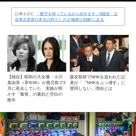
記事を読む
「数字を持っているから叩きます」N国党・立
花孝志党首の本当の恐ろしさは“緻密な戦略”にある
【独自】昭和の大女優・小川
森友取材でNHKを追われた記
真由美（享年86）が鹿児島で3
者が「『NHKをぶっ壊す』に
月に死去していた 実娘が明
賛同しない」理由とは
かす「毒母」の素顔と空白の
晩年