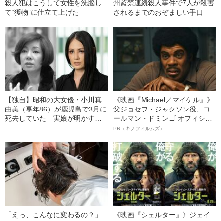
殺人犯はこうして女性を洗脳し
州監禁連続殺人事件で7人が殺害
て“獲物”に仕立て上げた
されるまでのおぞましい手口
【独自】昭和の大女優・小川真
《映画『Michael／マイケル』》
由美（享年86）が鹿児島で3月に
父ジョセフ・ジャクソン役、コ
死去していた 実娘が明かす
ールマン・ドミンゴ オフィシャ
「毒母」の素顔と空白の晩年
ルインタビュー“観客を魅了した
PR（キノフィルムズ）
名優、複雑な父親像への想いを
語る”《日本興収70億円突破》
「えっ、こんなに変わるの？」
《映画『シェルター』》ジェイ