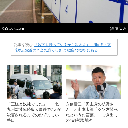
©iStock.com
(画像 3/9)
記事を読む
「数字を持っているから叩きます」N国党・立
花孝志党首の本当の恐ろしさは“緻密な戦略”にある
「王様と奴隷でした」……北
安倍晋三「民主党の枝野さ
九州監禁連続殺人事件で7人が
ん」と山本太郎「クソ左翼死
殺害されるまでのおぞましい
ねというお言葉」 むき出し
手口
の“参院選演説”