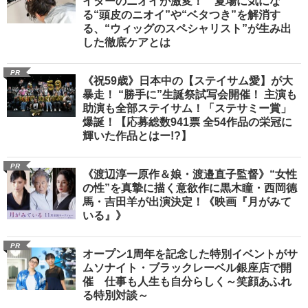
イターのニオイが激変！ 夏場に気にな
る“頭皮のニオイ”や“ベタつき”を解消す
る、“ウィッグのスペシャリスト”が生み出
した徹底ケアとは
PR
《祝59歳》日本中の【ステイサム愛】が大
暴走！ “勝手に”生誕祭試写会開催！ 主演も
助演も全部ステイサム！「ステサミー賞」
爆誕！【応募総数941票 全54作品の栄冠に
輝いた作品とはー!?】
PR
《渡辺淳一原作＆娘・渡邉直子監督》“女性
の性”を真摯に描く意欲作に黒木瞳・西岡德
馬・吉田羊が出演決定！《映画『月がみて
いる』》
PR
オープン1周年を記念した特別イベントがサ
ムソナイト・ブラックレーベル銀座店で開
催 仕事も人生も自分らしく～笑顔あふれ
る特別対談～