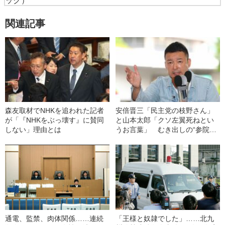
ック）
関連記事
森友取材でNHKを追われた記者
安倍晋三「民主党の枝野さん」
が「『NHKをぶっ壊す』に賛同
と山本太郎「クソ左翼死ねとい
しない」理由とは
うお言葉」 むき出しの“参院選
演説”
通電、監禁、肉体関係……連続
「王様と奴隷でした」……北九