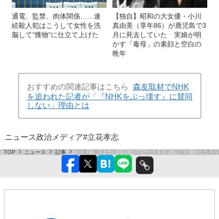
通電、監禁、肉体関係……連
【独自】昭和の大女優・小川
続殺人犯はこうして女性を洗
真由美（享年86）が鹿児島で3
脳して“獲物”に仕立て上げた
月に死去していた 実娘が明
かす「毒母」の素顔と空白の
晩年
おすすめの関連記事はこちら
森友取材でNHK
を追われた記者が「『NHKをぶっ壊す』に賛同
しない」理由とは
ニュース
政治
メディア
#立花孝志
TOP
ニュース
記事
[写真]「数字を持っているから叩きます」N国党・立花孝志