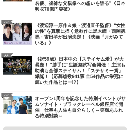
名優、複雑な父親像への想いを語る”《日本
興収70億円突破》
PR
《渡辺淳一原作＆娘・渡邉直子監督》“女性
の性”を真摯に描く意欲作に黒木瞳・西岡德
馬・吉田羊が出演決定！《映画『月がみて
いる』》
PR
《祝59歳》日本中の【ステイサム愛】が大
暴走！ “勝手に”生誕祭試写会開催！ 主演も
助演も全部ステイサム！「ステサミー賞」
爆誕！【応募総数941票 全54作品の栄冠に
輝いた作品とはー!?】
PR
オープン1周年を記念した特別イベントがサ
ムソナイト・ブラックレーベル銀座店で開
催 仕事も人生も自分らしく～笑顔あふれ
る特別対談～