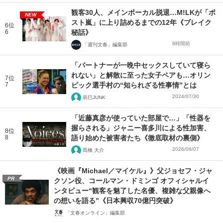
観客30人、メインボーカル脱退…M!LKが「ポ
NEW
スト嵐」に上り詰めるまでの12年《ブレイク
6位
6
秘話》
8時間前
「週刊文春」編集部
「パートナーが一晩中セックスしていて寝ら
れない」と解散に至った女子ペアも…オリン
7位
7
ピック選手村の“知られざる性事情”とは
2024/07/30
辰巳JUNK
「近藤真彦が使っていた部屋で…」「性器を
握らされる」ジャニー喜多川による性加害、
8位
8
語り始めた被害者たち《徹底取材の裏側》
2026/08/07
髙橋 大介
《映画『Michael／マイケル』》父ジョセフ・ジャ
PR
クソン役、コールマン・ドミンゴ オフィシャルイ
ンタビュー“観客を魅了した名優、複雑な父親像へ
の想いを語る”《日本興収70億円突破》
「文春オンライン」編集部