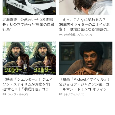
北海道警「公然わいせつ巡査部
「えっ、こんなに変わるの？」
長」初公判で語った“衝撃の自慰
36歳男性ライターのニオイが激
行為”
変！ 夏場に気になる“頭皮のニ
オイ”や“ベタつき”を解消す
PR（株式会社スヴェンソン）
る、“ウィッグのスペシャリス
ト”が生み出した徹底ケアとは
《映画『シェルター』》ジェイ
《映画『Michael／マイケル』》
ソン・ステイサムがお盆を“打
父ジョセフ・ジャクソン役、コ
破”する!!《「眠眠打破」コラ
ールマン・ドミンゴ オフィシャ
ボ》
ルインタビュー“観客を魅了した
PR（キノフィルムズ）
PR（キノフィルムズ）
名優、複雑な父親像への想いを
語る”《日本興収70億円突破》