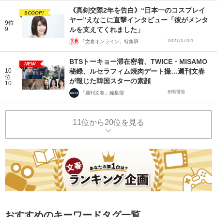
《真剣交際2年を告白》“日本一のコスプレイ
SCOOP!
ヤー”えなこに直撃インタビュー「彼がメンタ
9位
9
ルを支えてくれました」
2021/07/01
「文春オンライン」特集班
BTSトーキョー滞在密着、TWICE・MISAMO
NEW
10
秘録、ルセラフィム焼肉デート撮…週刊文春
位
が報じた韓国スターの素顔
10
8時間前
「週刊文春」編集部
11位から20位を見る
おすすめのキーワードタグ一覧