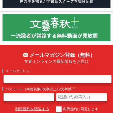
メールマガジン登録（無料）
文春オンラインの最新情報をお届け
メールアドレス
パスワード（半角英数6文字以上12文字以下）
利用規約を確認する
利用規約に同意します