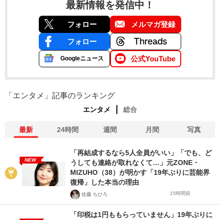
最新情報を発信中！
フォロー
メルマガ登録
フォロー
公式YouTube
Googleニュース
「エンタメ」記事のランキング
エンタメ
総合
最新
24時間
週間
月間
写真
「再結成するなら5人全員がいい」「でも、ど
NEW
うしても連絡が取れなくて…」元ZONE・
MIZUHO（38）が明かす「19年ぶりに芸能界
復帰」した本当の理由
15時間前
佐藤 ちひろ
「印税は1円ももらっていません」19年ぶりに