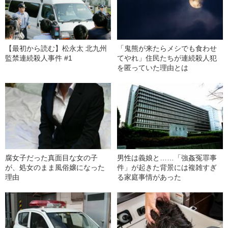
【最初から読む】松永太 北九州
「鬼熊が来たらメシでも食わせ
監禁連続殺人事件 #1
てやれ」住民たちが連続殺人犯
を匿っていた理由とは
腐女子だった真面目な女の子
男性は義娘と……「強姦冤罪事
が、処女のまま風俗嬢になった
件」が起きた背景には複雑すぎ
理由
る家庭事情があった