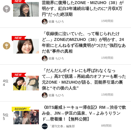
NEW
芸能界に復帰したZONE・MIZUHO（38）が
明かす、紅白3年連続出場したのに“月収8万
円”だった絶頂期
15時間前
佐藤 ちひろ
「収録後に泣いていた、って報じられたけ
NEW
ど…」ZONEのMIZUHO（38）が明かす、24
年前にとんねるず石橋貴明がつけた“強烈なあ
だ名”事件の真相
15時間前
佐藤 ちひろ
「だんだんボイトレにも呼ばれなくなっ
NEW
て…」高3で脱退→再結成のオファーも断った
4位
元ZONE・MIZUHOが語る、芸能界引退の裏
4
側と“その後の人生”
15時間前
佐藤 ちひろ
《BTS厳戒トーキョー滞在記》RM→渋谷で飲
SCOOP!
み会、JIN→伊豆の温泉、V→よみうりラン
5位
5
ド…密着撮！【無料公開】
8時間前
「週刊文春」編集部