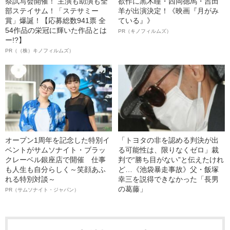
祭試写会開催！ 主演も助演も全
欲作に黒木瞳・西岡德馬・吉田
部ステイサム！「ステサミー
羊が出演決定！《映画『月がみ
賞」爆誕！【応募総数941票 全
ている』》
54作品の栄冠に輝いた作品とは
PR（キノフィルムズ）
ー!?】
PR（（株）キノフィルムズ）
オープン1周年を記念した特別イ
「トヨタの非を認める判決が出
ベントがサムソナイト・ブラッ
る可能性は、限りなくゼロ」裁
クレーベル銀座店で開催 仕事
判で“勝ち目がない”と伝えたけれ
も人生も自分らしく～笑顔あふ
ど…《池袋暴走事故》父・飯塚
れる特別対談～
幸三を説得できなかった「長男
の葛藤」
PR（サムソナイト・ジャパン）