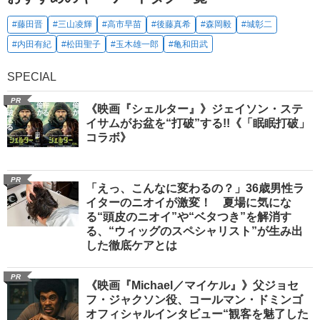
#藤田晋
#三山凌輝
#高市早苗
#後藤真希
#森岡毅
#城彰二
#内田有紀
#松田聖子
#玉木雄一郎
#亀和田武
SPECIAL
PR
《映画『シェルター』》ジェイソン・ステ
イサムがお盆を“打破”する!!《「眠眠打破」
コラボ》
PR
「えっ、こんなに変わるの？」36歳男性ラ
イターのニオイが激変！ 夏場に気にな
る“頭皮のニオイ”や“ベタつき”を解消す
る、“ウィッグのスペシャリスト”が生み出
した徹底ケアとは
PR
《映画『Michael／マイケル』》父ジョセ
フ・ジャクソン役、コールマン・ドミンゴ
オフィシャルインタビュー“観客を魅了した