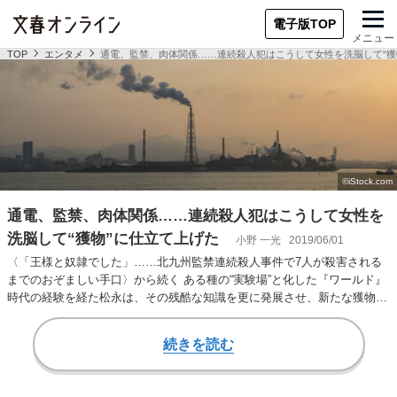
電子版TOP
メニュー
TOP
エンタメ
通電、監禁、肉体関係……連続殺人犯はこうして女性を洗脳して“獲
通電、監禁、肉体関係……連続殺人犯はこうして女性を
洗脳して“獲物”に仕立て上げた
小野 一光
2019/06/01
〈「王様と奴隷でした」……北九州監禁連続殺人事件で7人が殺害される
までのおぞましい手口〉から続く ある種の“実験場”と化した『ワールド』
時代の経験を経た松永は、その残酷な知識を更に発展させ、新たな獲物を
探し、殺し続け…
続きを読む