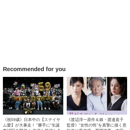
Recommended for you
《祝59歳》日本中の【ステイサ
《渡辺淳一原作＆娘・渡邉直子
ム愛】が大暴走！ “勝手に”生誕
監督》“女性の性”を真摯に描く意