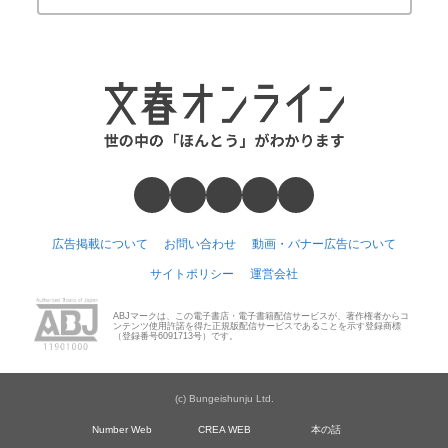
広告掲載について
お問い合わせ
動画・バナー広告について
サイトポリシー
運営会社
ABJマークは、この電子書店・電子書籍配信サービスが、著作権者からコ
ンテンツ使用許諾を得た正規版配信サービスであることを示す登録商標
（登録番号6091713号）です。
(c) Bungeishunju Ltd.
Number Web
CREA WEB
本の話