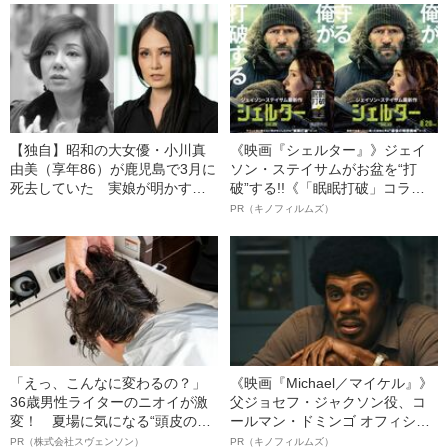
【独自】昭和の大女優・小川真
《映画『シェルター』》ジェイ
由美（享年86）が鹿児島で3月に
ソン・ステイサムがお盆を“打
死去していた 実娘が明かす
破”する!!《「眠眠打破」コラ
「毒母」の素顔と空白の晩年
ボ》
PR（キノフィルムズ）
「えっ、こんなに変わるの？」
《映画『Michael／マイケル』》
36歳男性ライターのニオイが激
父ジョセフ・ジャクソン役、コ
変！ 夏場に気になる“頭皮のニ
ールマン・ドミンゴ オフィシャ
オイ”や“ベタつき”を解消す
ルインタビュー“観客を魅了した
PR（株式会社スヴェンソン）
PR（キノフィルムズ）