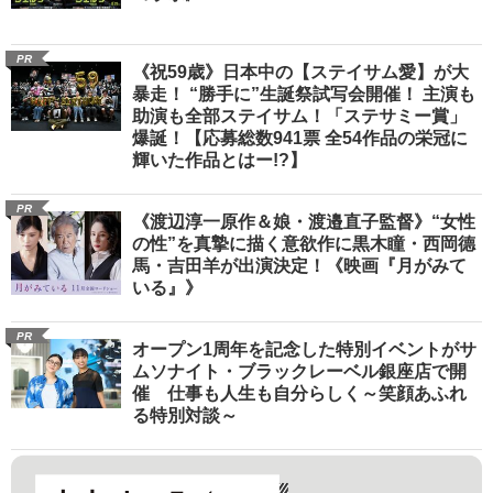
PR
《祝59歳》日本中の【ステイサム愛】が大
暴走！ “勝手に”生誕祭試写会開催！ 主演も
助演も全部ステイサム！「ステサミー賞」
爆誕！【応募総数941票 全54作品の栄冠に
輝いた作品とはー!?】
PR
《渡辺淳一原作＆娘・渡邉直子監督》“女性
の性”を真摯に描く意欲作に黒木瞳・西岡德
馬・吉田羊が出演決定！《映画『月がみて
いる』》
PR
オープン1周年を記念した特別イベントがサ
ムソナイト・ブラックレーベル銀座店で開
催 仕事も人生も自分らしく～笑顔あふれ
る特別対談～