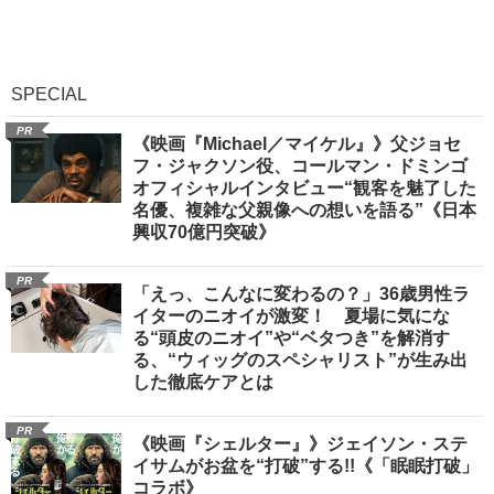
SPECIAL
PR
《映画『Michael／マイケル』》父ジョセ
フ・ジャクソン役、コールマン・ドミンゴ
オフィシャルインタビュー“観客を魅了した
名優、複雑な父親像への想いを語る”《日本
興収70億円突破》
PR
「えっ、こんなに変わるの？」36歳男性ラ
イターのニオイが激変！ 夏場に気にな
る“頭皮のニオイ”や“ベタつき”を解消す
る、“ウィッグのスペシャリスト”が生み出
した徹底ケアとは
PR
《映画『シェルター』》ジェイソン・ステ
イサムがお盆を“打破”する!!《「眠眠打破」
コラボ》