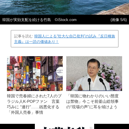
韓国が実効支配を続ける竹島 ©iStock.com
(画像 5/6)
記事を読む
韓国人による“壮大な自己批判”の試み『反日種族
主義』は一読の価値あり！
韓国で売春婦にされた7人のブ
「韓国に物わかりのいい態度
ラジル人K-POPファン 言葉
は禁物」今こそ前釜山総領事
巧みに “連行”……凶悪化する
の“現場の声”に耳を傾けよう
「外国人売春」事情