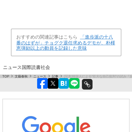
おすすめの関連記事はこちら
「進歩派の十八
番のはずが」チョグク退任求めるデモが、朴槿
恵弾劾以上の動員を記録した意味
ニュース
国際
読書
社会
TOP
文藝春秋
ニュース
記事
[写真]韓国人による“壮大な自己批判”の試み