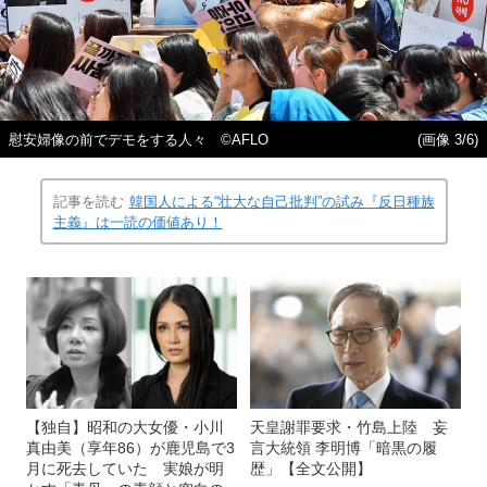
慰安婦像の前でデモをする人々 ©AFLO
(画像 3/6)
記事を読む
韓国人による“壮大な自己批判”の試み『反日種族
主義』は一読の価値あり！
【独自】昭和の大女優・小川
天皇謝罪要求・竹島上陸 妄
真由美（享年86）が鹿児島で3
言大統領 李明博「暗黒の履
月に死去していた 実娘が明
歴」【全文公開】