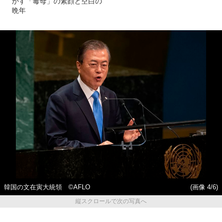
かす「毒母」の素顔と空白の
晩年
韓国の文在寅大統領 ©AFLO
(画像 4/6)
縦スクロールで次の写真へ