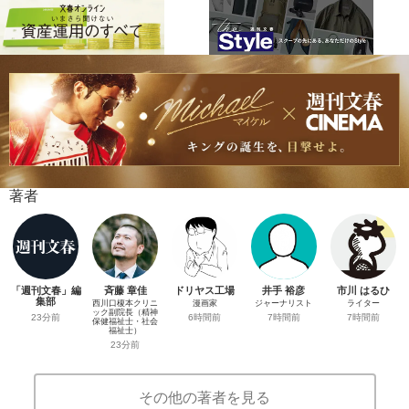
著者
「週刊文春」編
斉藤 章佳
ドリヤス工場
井手 裕彦
市川 はるひ
集部
西川口榎本クリニ
漫画家
ジャーナリスト
ライター
ック副院長（精神
23分前
6時間前
7時間前
7時間前
保健福祉士・社会
福祉士）
23分前
その他の著者を見る