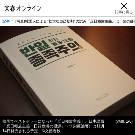
記事に戻る
記事
[写真]韓国人による“壮大な自己批判”の試み『反日種族主義』は一読の価
韓国でベストセラーになった「反日種族主義」。日本語版
(画像 1/6)
「反日種族主義 日韓危機の根源」（李栄薫編著）は11月
14日発売される予定 ©文藝春秋