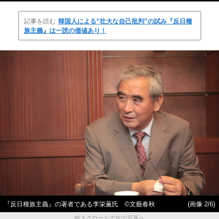
記事を読む
韓国人による“壮大な自己批判”の試み『反日種
族主義』は一読の価値あり！
『反日種族主義』の著者である李栄薫氏 ©文藝春秋
(画像 2/6)
縦スクロールで次の写真へ