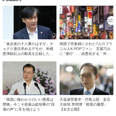
「進歩派の十八番のはずが」チ
韓国で売春婦にされた7人のブラ
ョグク退任求めるデモが、朴槿
ジル人K-POPファン 言葉巧み
恵弾劾以上の動員を記録した意
に “連行”……凶悪化する「外国
味
人売春」事情
「韓国に物わかりのいい態度は
天皇謝罪要求・竹島上陸 妄言
禁物」今こそ前釜山総領事の“現
大統領 李明博「暗黒の履歴」
場の声”に耳を傾けよう
【全文公開】