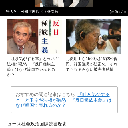
世宗大学・朴裕河教授 ©文藝春秋
(画像 5/5)
「吐き気がする本」と玉ネギ
元徴用工ら1500人に約280億
法相が激怒 『反日種族主
円、韓国議長が法案化 それ
義』はなぜ韓国で売れるの
でも収まらない被害者感情
か？
おすすめの関連記事はこちら
「吐き気がする
本」と玉ネギ法相が激怒 『反日種族主義』は
なぜ韓国で売れるのか？
ニュース
社会
政治
国際
読書
歴史