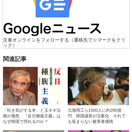
文春オンラインをフォローする
（遷移先で☆マークをクリ
ック）
関連記事
「吐き気がする本」と玉ネギ法
元徴用工ら1500人に約280億
相が激怒 『反日種族主義』は
円、韓国議長が法案化 それで
なぜ韓国で売れるのか？
も収まらない被害者感情