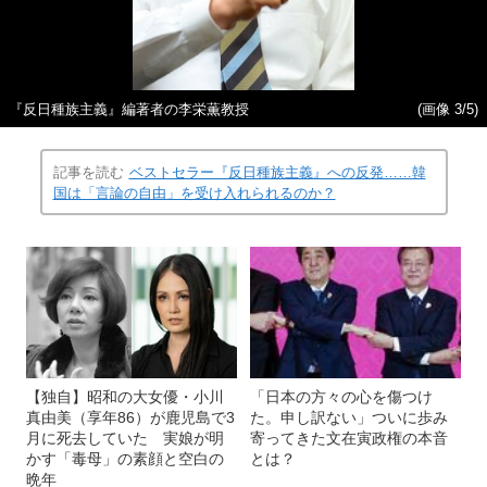
『反日種族主義』編著者の李栄薫教授
(画像 3/5)
記事を読む
ベストセラー『反日種族主義』への反発……韓
国は「言論の自由」を受け入れられるのか？
【独自】昭和の大女優・小川
「日本の方々の心を傷つけ
真由美（享年86）が鹿児島で3
た。申し訳ない」ついに歩み
月に死去していた 実娘が明
寄ってきた文在寅政権の本音
かす「毒母」の素顔と空白の
とは？
晩年