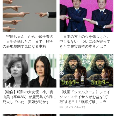
「宇崎ちゃん」から小籔千豊の
「日本の方々の心を傷つけた。
「人生会議しとこ」まで、昨今
申し訳ない」ついに歩み寄って
の表現規制で気になる事柄
きた文在寅政権の本音とは？
【独自】昭和の大女優・小川真
《映画『シェルター』》ジェイ
由美（享年86）が鹿児島で3月に
ソン・ステイサムがお盆を“打
死去していた 実娘が明かす
破”する!!《「眠眠打破」コラ
「毒母」の素顔と空白の晩年
ボ》
PR（キノフィルムズ）