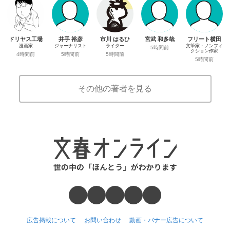
ドリヤス工場
井手 裕彦
市川 はるひ
宮武 和多哉
フリート横田
漫画家
ジャーナリスト
ライター
文筆家・ノンフィ
5時間前
クション作家
4時間前
5時間前
5時間前
5時間前
その他の著者を見る
広告掲載について
お問い合わせ
動画・バナー広告について