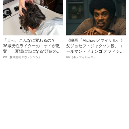
「えっ、こんなに変わるの？」
《映画『Michael／マイケル』》
36歳男性ライターのニオイが激
父ジョセフ・ジャクソン役、コ
変！ 夏場に気になる“頭皮のニ
ールマン・ドミンゴ オフィシャ
オイ”や“ベタつき”を解消す
ルインタビュー“観客を魅了した
PR（株式会社スヴェンソン）
PR（キノフィルムズ）
る、“ウィッグのスペシャリス
名優、複雑な父親像への想いを
ト”が生み出した徹底ケアとは
語る”《日本興収70億円突破》