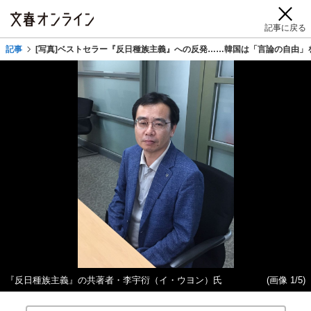
記事に戻る
記事
[写真]ベストセラー『反日種族主義』への反発……韓国は「言論の自由」
『反日種族主義』の共著者・李宇衍（イ・ウヨン）氏
(画像 1/5)