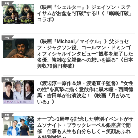
PR
《映画『シェルター』》ジェイソン・ステ
イサムがお盆を“打破”する!!《「眠眠打破」
コラボ》
PR
《映画『Michael／マイケル』》父ジョセ
フ・ジャクソン役、コールマン・ドミンゴ
オフィシャルインタビュー“観客を魅了した
名優、複雑な父親像への想いを語る”《日本
興収70億円突破》
PR
《渡辺淳一原作＆娘・渡邉直子監督》“女性
の性”を真摯に描く意欲作に黒木瞳・西岡德
馬・吉田羊が出演決定！《映画『月がみて
いる』》
PR
オープン1周年を記念した特別イベントがサ
ムソナイト・ブラックレーベル銀座店で開
催 仕事も人生も自分らしく～笑顔あふれ
る特別対談～