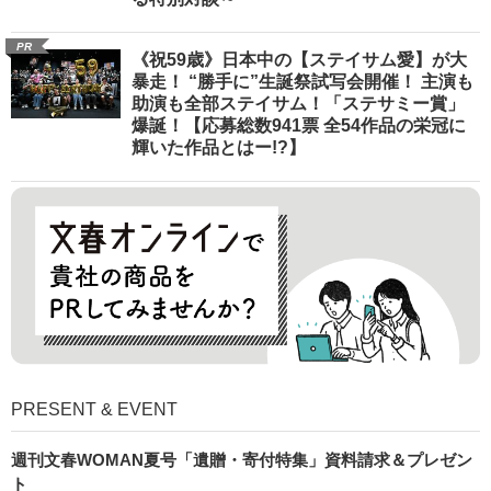
PR
《祝59歳》日本中の【ステイサム愛】が大
暴走！ “勝手に”生誕祭試写会開催！ 主演も
助演も全部ステイサム！「ステサミー賞」
爆誕！【応募総数941票 全54作品の栄冠に
輝いた作品とはー!?】
PRESENT & EVENT
週刊文春WOMAN夏号「遺贈・寄付特集」資料請求＆プレゼン
ト