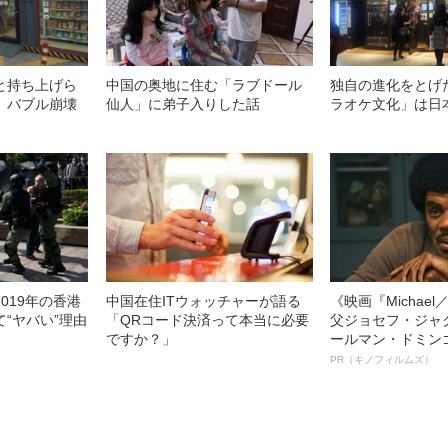
と持ち上げら
中国の奥地に住む「ラブドール
独自の進化をとげ
、バブル崩壊
仙人」に弟子入りした話
ラオケ文化」は日
019年の香港
中国在住ITウォッチャーが語る
《映画『Michae
“ヤバい”理由
「QRコード決済って本当に必要
父ジョセフ・ジャ
ですか？」
ールマン・ドミン
ルインタビュー“
PR（キノフィルムズ）
名優、複雑な父親
語る”《日本興収7