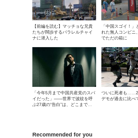
【前編を読む】マッチョな兄貴
「中国スゴイ！」
たちが闊歩するパラレルチャイ
れた無人コンビニ
ナに潜入した
でただの箱に
「今年5月まで中国共産党のスパ
ついに死者も……2
イだった」――世界で波紋を呼
デモが過去に比べて
ぶ27歳の“告白”は、どこまで真
実なのか
Recommended for you