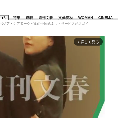
ゴリ
特集
連載
週刊文春
文藝春秋
WOMAN
CINEMA
カンボジア・シアヌークビルの中国式ネットサービスがスゴイ
キーワード入力
ス
エンタメ
ライフ
ビジネス
詳しく見る
arrow_forward_ios
ーワードタグ一覧
山凌輝
#高市早苗
#後藤真希
#森岡毅
#城彰二
#内田有紀
観る将棋、読
#亀和田武
て明かした日本代表監督に...
「最悪の空気のまま解散」W