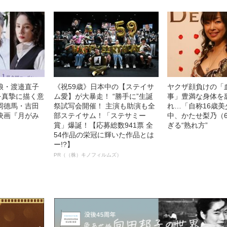
娘・渡邉直子
《祝59歳》日本中の【ステイサ
ヤクザ顔負けの「
を真摯に描く意
ム愛】が大暴走！ “勝手に”生誕
事」豊満な身体を
岡德馬・吉田
祭試写会開催！ 主演も助演も全
れ…「自称16歳
映画『月がみ
部ステイサム！「ステサミー
中、かたせ梨乃（
賞」爆誕！【応募総数941票 全
ぎる“熟れ方”
54作品の栄冠に輝いた作品とは
ー!?】
PR（（株）キノフィルムズ）