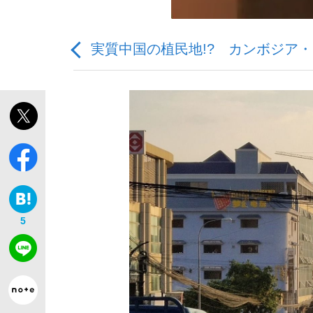
実質中国の植民地!? カンボジア
「敗因分析は一切聞かれなかった」侍ジャパン選
キングの誕生を、目撃せよ。
5
the Style
「目標達成できなかったからと言って…」サッ