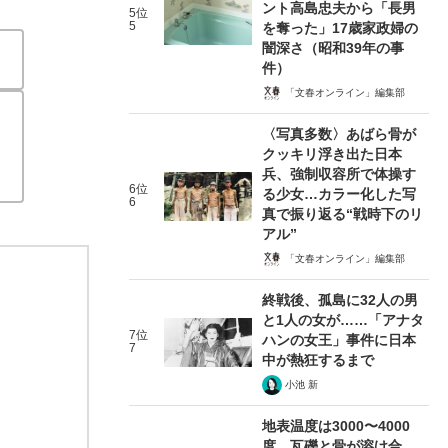
ント高島忠夫から「長男
5位
5
を奪った」17歳家政婦の
闇深さ（昭和39年の事
件）
「文春オンライン」編集部
〈写真多数〉あばら骨が
クッキリ浮き出た日本
兵、強制収容所で体操す
6位
る少女…カラー化した写
6
真で振り返る“戦時下のリ
アル”
「文春オンライン」編集部
終戦後、孤島に32人の男
と1人の女が……「アナタ
7位
ハンの女王」事件に日本
7
中が熱狂するまで
小池 新
地表温度は3000〜4000
度、瓦礫と骨が溶け合