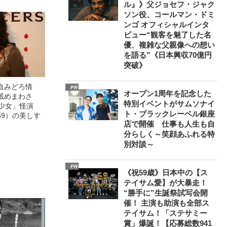
ル』》父ジョセフ・ジャク
ソン役、コールマン・ドミ
ンゴ オフィシャルインタ
ビュー“観客を魅了した名
優、複雑な父親像への想い
を語る”《日本興収70億円
突破》
血みどろ情
PR
オープン1周年を記念した
舐めまわさ
特別イベントがサムソナイ
美少女」怪演
ト・ブラックレーベル銀座
69）の美しす
店で開催 仕事も人生も自
分らしく～笑顔あふれる特
別対談～
PR
《祝59歳》日本中の【ス
テイサム愛】が大暴走！
“勝手に”生誕祭試写会開
催！ 主演も助演も全部ス
テイサム！「ステサミー
賞」爆誕！【応募総数941