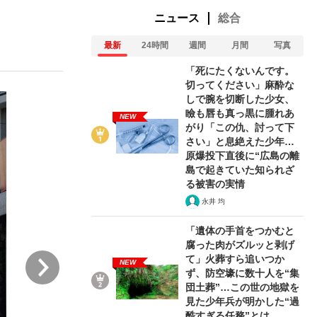
ニュース
総合
最新
24時間
週間
月間
写真
ない資産運用のすべて
「死にたくないんです。
切ってください」麻酔な
しで腕を切断した少女、
瞼も唇も真っ黒に腫れあ
NEW
が悲しい」『北の国から』倉本聰氏（91...
がり「この仇、討って下
さい」と息絶えた少年…
原爆投下直後に“広島の離
島で起きていた知られざ
る被害の実情
永井 均
「遺体の手首をつかむと
腐った肉がズルッと剥げ
次
て」火葬すら追いつか
NEW
ず、防空壕に数十人を“集
団土葬”…この世の地獄を
見た少年兵が明かした“過
酷すぎる任務”とは