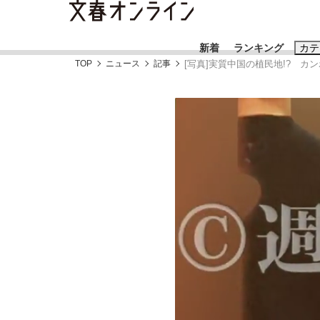
新着
ランキング
カテ
TOP
ニュース
記事
[写真]実質中国の植民地!? 
スクープ
ニュー
おすすめのキ
#藤田晋
#三
#玉木雄一郎
「90%は失敗する。でも…」本田圭佑が初め
終戦から81年