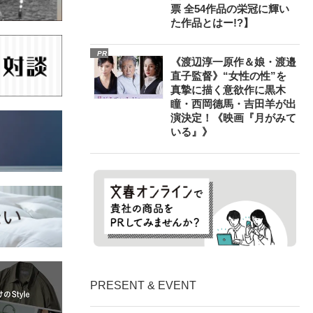
票 全54作品の栄冠に輝い
た作品とはー!?】
PR
《渡辺淳一原作＆娘・渡邉
直子監督》“女性の性”を
真摯に描く意欲作に黒木
瞳・西岡德馬・吉田羊が出
演決定！《映画『月がみて
いる』》
PRESENT & EVENT