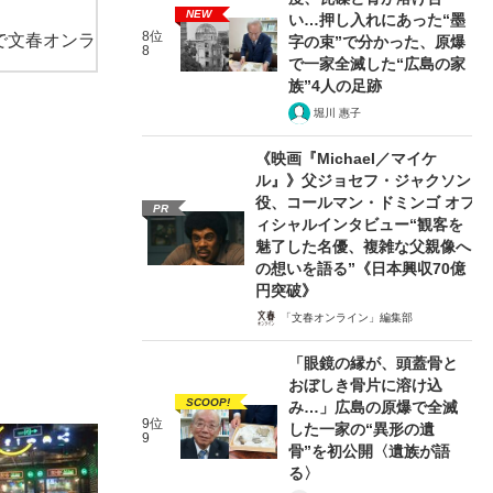
NEW
い…押し入れにあった“墨
8位
で文春オンラ
字の束”で分かった、原爆
8
で一家全滅した“広島の家
族”4人の足跡
堀川 惠子
《映画『Michael／マイケ
ル』》父ジョセフ・ジャクソン
役、コールマン・ドミンゴ オフ
PR
ィシャルインタビュー“観客を
魅了した名優、複雑な父親像へ
の想いを語る”《日本興収70億
円突破》
「文春オンライン」編集部
「眼鏡の縁が、頭蓋骨と
おぼしき骨片に溶け込
SCOOP!
み…」広島の原爆で全滅
9位
した一家の“異形の遺
9
骨”を初公開〈遺族が語
る〉