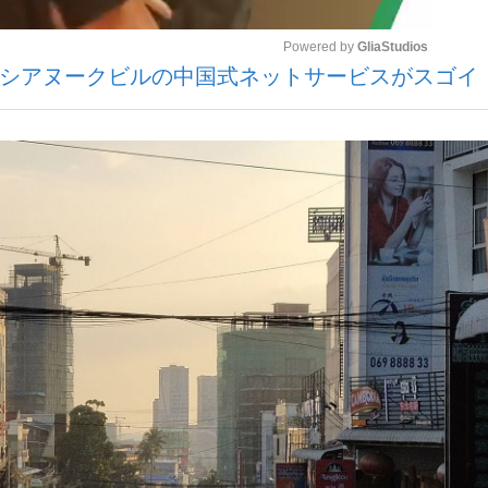
Powered by 
GliaStudios
・シアヌークビルの中国式ネットサービスがスゴイ
いまさら聞け
Mute
手が証言した“NPB聞...
「クマが悪者扱いされているの
もっと見る
カー日本代表・森保一監督...