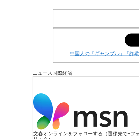
中国人の「ギャンブル」「詐
ニュース
国際
経済
文春オンラインをフォローする
（遷移先で+フ