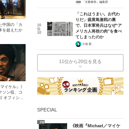
「文藝春秋」編集部
「これはうまい。お代わ
りだ」硫黄島激戦の裏
た中国の「カ
10
で、日本軍将兵はなぜ“ア
位
本を超えたか
メリカ人将校の肉”を食べ
10
てしまったのか
小池 新
11位から20位を見る
l／マイケル』》
クソン役、コ
ゴ オフィシャ
観客を魅了した
像への想いを
SPECIAL
0億円突破》
PR
《映画『Michael／マイケ