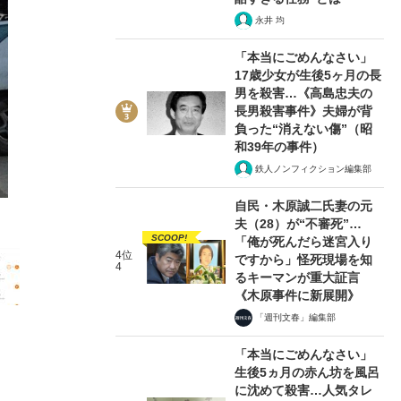
永井 均
「本当にごめんなさい」
17歳少女が生後5ヶ月の長
男を殺害…《高島忠夫の
2/13
長男殺害事件》夫婦が背
負った“消えない傷”（昭
和39年の事件）
鉄人ノンフィクション編集部
自民・木原誠二氏妻の元
夫（28）が“不審死”…
SCOOP!
「俺が死んだら迷宮入り
4位
ですから」怪死現場を知
4
るキーマンが重大証言
《木原事件に新展開》
「週刊文春」編集部
「本当にごめんなさい」
生後5ヵ月の赤ん坊を風呂
に沈めて殺害…人気タレ