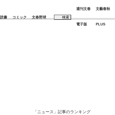
週刊文春
文藝春秋
読書
コミック
文春野球
検索
電子版
PLUS
インタビュー
読書
#松田聖子
む将棋
BC日本代表“敗戦”の真実 選手が明かす...
「ニュース」記事のランキング