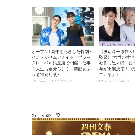
オープン1周年を記念した特別イ
《渡辺淳一原作＆
ベントがサムソナイト・ブラッ
監督》“女性の性”
クレーベル銀座店で開催 仕事
欲作に黒木瞳・西
も人生も自分らしく～笑顔あふ
羊が出演決定！《
れる特別対談～
ている』》
PR（サムソナイト・ジャパン）
PR（キノフィルムズ）
おすすめ一覧