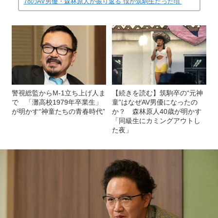
78のAV男優・森林原人が振り返る“僕が筑駒生だった頃”
警視総監からM-1立ち上げ人ま
【続きを読む】筑駒卒の“元神
で 「灘高校1979年卒業生」
童”はなぜAV男優になったの
が明かす“神童たちの青春時代”
か？ 森林原人40歳が明かす
「同級生にカミングアウトし
た夜」