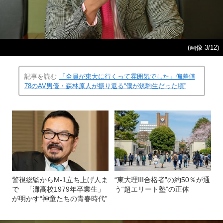
(画像 3/12)
記事を読む
「全員が東大に行くって雰囲気でした」偏差値
78のAV男優・森林原人が振り返る“僕が筑駒生だった頃”
警視総監からM-1立ち上げ人ま
“東大理III合格者”の約50％が通
で 「灘高校1979年卒業生」
う“超エリート塾”の正体
が明かす“神童たちの青春時代”