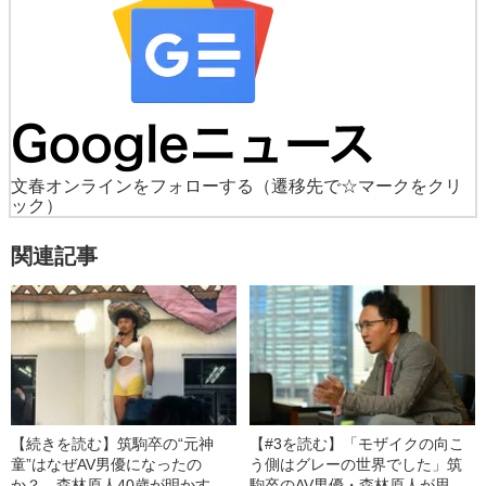
文春オンラインをフォローする
（遷移先で☆マークをクリ
ック）
関連記事
【続きを読む】筑駒卒の“元神
【#3を読む】「モザイクの向こ
童”はなぜAV男優になったの
う側はグレーの世界でした」筑
か？ 森林原人40歳が明かす
駒卒のAV男優・森林原人が思い