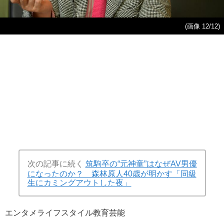
(画像 12/12)
次の記事に続く
筑駒卒の“元神童”はなぜAV男優
になったのか？ 森林原人40歳が明かす「同級
生にカミングアウトした夜」
エンタメ
ライフスタイル
教育
芸能