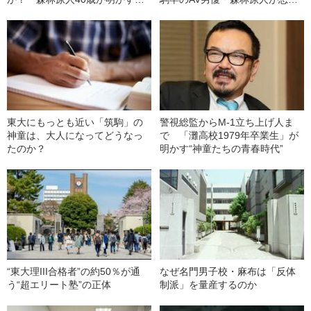
「同級生にカミングアウトした
出す“あの日ヤクザに言われたこ
夜」
と”
東大にもっとも近い「筑駒」の
警視総監からM-1立ち上げ人ま
神童は、大人になってどうなっ
で 「灘高校1979年卒業生」が
たのか？
明かす“神童たちの青春時代”
“東大理III合格者”の約50％が通
なぜ名門男子校・麻布は「反体
う“超エリート塾”の正体
制派」を量産するのか