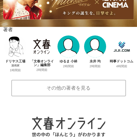
著者
ドリヤス工場
「文春オンライ
ゆるま 小林
永井 均
時事ドットコム
ン」編集部
漫画家
2時間前
2時間前
4時間前
2時間前
1時間前
その他の著者を見る