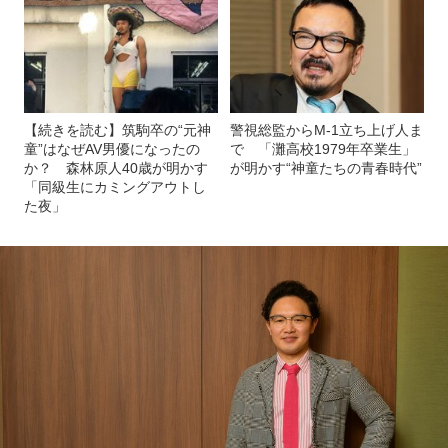
【続きを読む】筑駒卒の“元神
警視総監からM-1立ち上げ人ま
童”はなぜAV男優になったの
で 「灘高校1979年卒業生」
か？ 森林原人40歳が明かす
が明かす“神童たちの青春時代”
「同級生にカミングアウトし
た夜」