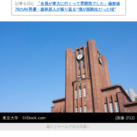
記事を読む
「全員が東大に行くって雰囲気でした」偏差値
78のAV男優・森林原人が振り返る“僕が筑駒生だった頃”
東京大学 ©iStock.com
(画像 2/12)
縦スクロールで次の写真へ