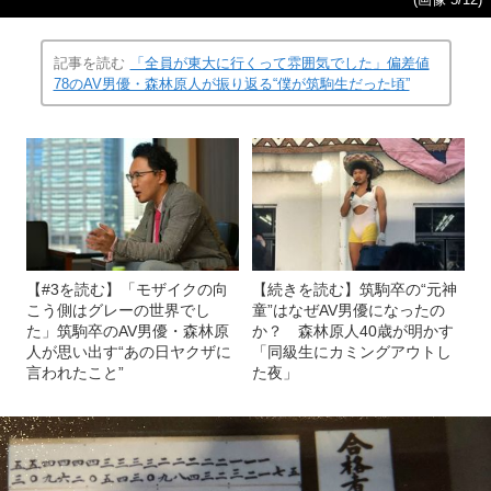
(画像 5/12)
記事を読む
「全員が東大に行くって雰囲気でした」偏差値
78のAV男優・森林原人が振り返る“僕が筑駒生だった頃”
【#3を読む】「モザイクの向
【続きを読む】筑駒卒の“元神
こう側はグレーの世界でし
童”はなぜAV男優になったの
た」筑駒卒のAV男優・森林原
か？ 森林原人40歳が明かす
人が思い出す“あの日ヤクザに
「同級生にカミングアウトし
言われたこと”
た夜」