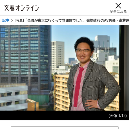
記事に戻る
記事
[写真]「全員が東大に行くって雰囲気でした」偏差値78のAV男優・森林
(画像 1/12)