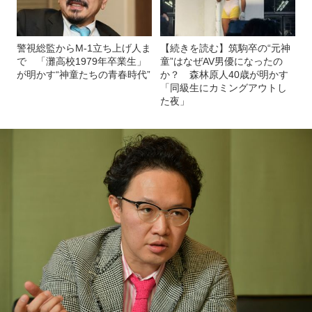
警視総監からM-1立ち上げ人ま
【続きを読む】筑駒卒の“元神
で 「灘高校1979年卒業生」
童”はなぜAV男優になったの
が明かす“神童たちの青春時代”
か？ 森林原人40歳が明かす
「同級生にカミングアウトし
た夜」