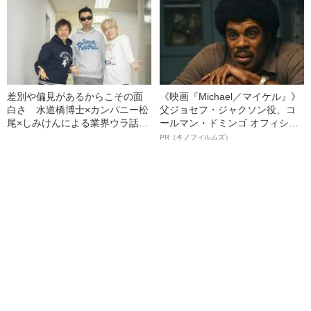
差別や偏見があるからこその面
《映画『Michael／マイケル』》
白さ 水道橋博士×カンパニー松
父ジョセフ・ジャクソン役、コ
尾×しみけんによる業界ウラ話
ールマン・ドミンゴ オフィシャ
（2）
ルインタビュー“観客を魅了した
PR（キノフィルムズ）
名優、複雑な父親像への想いを
語る”《日本興収70億円突破》