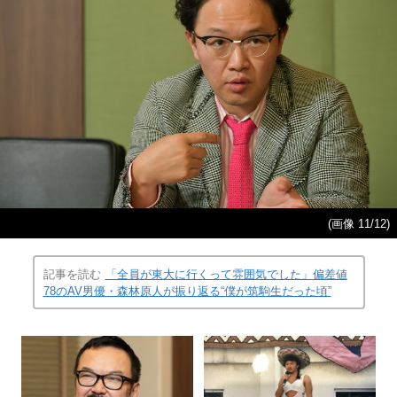
(画像 11/12)
記事を読む
「全員が東大に行くって雰囲気でした」偏差値
78のAV男優・森林原人が振り返る“僕が筑駒生だった頃”