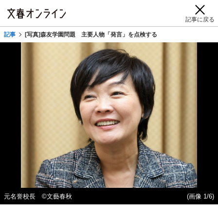
記事に戻る
記事
[写真]森友学園問題 主要人物「発言」を点検する
元名誉校長 ©文藝春秋
(画像 1/6)