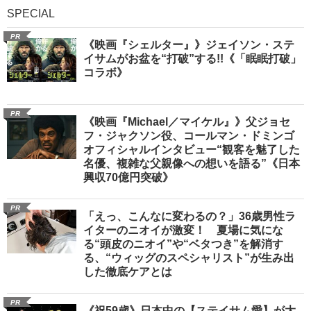
SPECIAL
PR
《映画『シェルター』》ジェイソン・ステ
イサムがお盆を“打破”する!!《「眠眠打破」
コラボ》
PR
《映画『Michael／マイケル』》父ジョセ
フ・ジャクソン役、コールマン・ドミンゴ
オフィシャルインタビュー“観客を魅了した
名優、複雑な父親像への想いを語る”《日本
興収70億円突破》
PR
「えっ、こんなに変わるの？」36歳男性ラ
イターのニオイが激変！ 夏場に気にな
る“頭皮のニオイ”や“ベタつき”を解消す
る、“ウィッグのスペシャリスト”が生み出
した徹底ケアとは
PR
《祝59歳》日本中の【ステイサム愛】が大