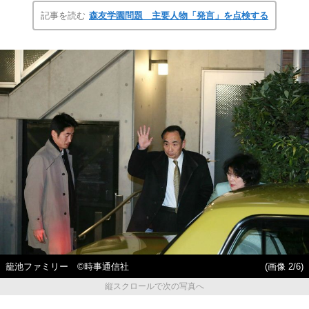
記事を読む
森友学園問題 主要人物「発言」を点検する
籠池ファミリー ©時事通信社
(画像 2/6)
縦スクロールで次の写真へ