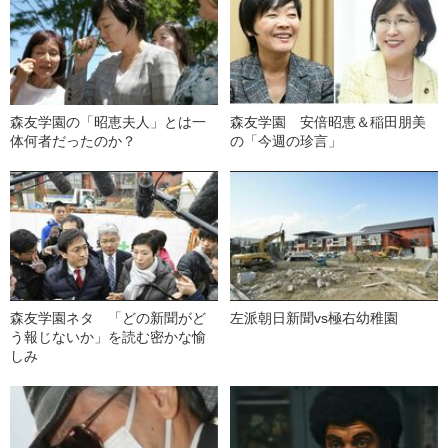
森友学園の「昭恵夫人」とは一
森友学園 安倍昭恵＆稲田朋美
体何者だったのか？
の「今週の珍言」
森友学園ネタ 「どの新聞がど
左派朝日新聞vs極右幼稚園
う報じないか」を読む密かな愉
しみ