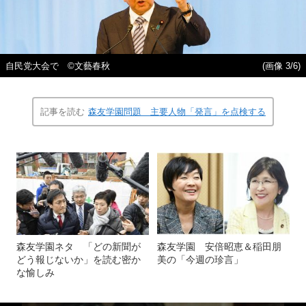
自民党大会で ©文藝春秋
(画像 3/6)
記事を読む
森友学園問題 主要人物「発言」を点検する
森友学園ネタ 「どの新聞が
森友学園 安倍昭恵＆稲田朋
どう報じないか」を読む密か
美の「今週の珍言」
な愉しみ