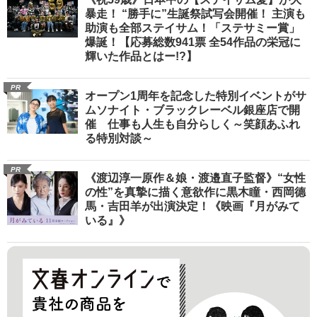
暴走！ “勝手に”生誕祭試写会開催！ 主演も
助演も全部ステイサム！「ステサミー賞」
爆誕！【応募総数941票 全54作品の栄冠に
輝いた作品とはー!?】
PR
オープン1周年を記念した特別イベントがサ
ムソナイト・ブラックレーベル銀座店で開
催 仕事も人生も自分らしく～笑顔あふれ
る特別対談～
PR
《渡辺淳一原作＆娘・渡邉直子監督》“女性
の性”を真摯に描く意欲作に黒木瞳・西岡德
馬・吉田羊が出演決定！《映画『月がみて
いる』》