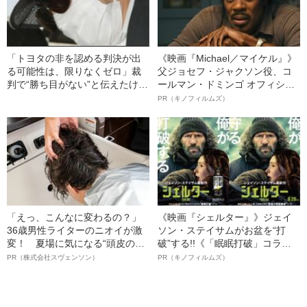
「トヨタの非を認める判決が出
《映画『Michael／マイケル』》
る可能性は、限りなくゼロ」裁
父ジョセフ・ジャクソン役、コ
判で“勝ち目がない”と伝えたけれ
ールマン・ドミンゴ オフィシャ
ど…《池袋暴走事故》父・飯塚
ルインタビュー“観客を魅了した
PR（キノフィルムズ）
幸三を説得できなかった「長男
名優、複雑な父親像への想いを
の葛藤」
語る”《日本興収70億円突破》
「えっ、こんなに変わるの？」
《映画『シェルター』》ジェイ
36歳男性ライターのニオイが激
ソン・ステイサムがお盆を“打
変！ 夏場に気になる“頭皮のニ
破”する!!《「眠眠打破」コラ
オイ”や“ベタつき”を解消す
ボ》
PR（株式会社スヴェンソン）
PR（キノフィルムズ）
る、“ウィッグのスペシャリス
ト”が生み出した徹底ケアとは