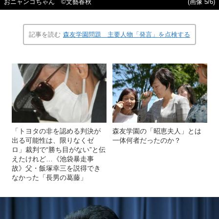
おニャンコちゃん ©文藝春秋
(画像 5/6)
記事を読む
森友学園問題 主要人物「発言」を点検する
「トヨタの非を認める判決が
森友学園の「昭恵夫人」とは
出る可能性は、限りなくゼ
一体何者だったのか？
ロ」裁判で“勝ち目がない”と伝
えたけれど…《池袋暴走事
故》父・飯塚幸三を説得でき
なかった「長男の葛藤」