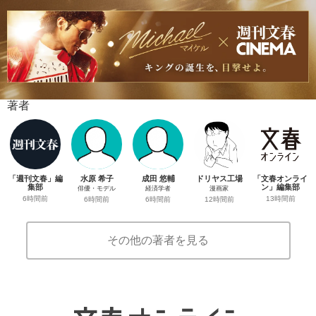
著者
「週刊文春」編
水原 希子
成田 悠輔
ドリヤス工場
「文春オンライ
集部
ン」編集部
俳優・モデル
経済学者
漫画家
6時間前
13時間前
6時間前
6時間前
12時間前
その他の著者を見る