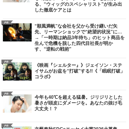
る、“ウィッグのスペシャリスト”が生み出
した徹底ケアとは
PR
“順風満帆”な会社を父から受け継いだ矢
先、リーマンショックで“絶望的状況”に…
→「一時期は納品3年待ち」のヒット商品を
生んで危機を脱した四代目社長が明か
す、“逆転の戦術”
PR
《映画『シェルター』》ジェイソン・ステ
イサムがお盆を“打破”する!!《「眠眠打破」
コラボ》
PR
今年も40℃を超える猛暑。ジリジリとした
暑さが頭皮にダメージを。あなたの抜け毛
大丈夫！？
PR