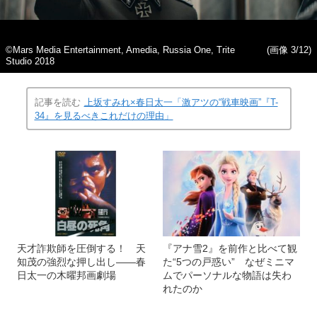
©Mars Media Entertainment, Amedia, Russia One, Trite
(画像 3/12)
Studio 2018
記事を読む
上坂すみれ×春日太一「激アツの“戦車映画”『T-
34』を見るべきこれだけの理由」
天才詐欺師を圧倒する！ 天
『アナ雪2』を前作と比べて観
知茂の強烈な押し出し――春
た“5つの戸惑い” なぜミニマ
日太一の木曜邦画劇場
ムでパーソナルな物語は失わ
れたのか