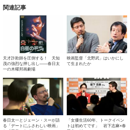
関連記事
天才詐欺師を圧倒する！ 天知
映画監督「北野武」はいかにし
茂の強烈な押し出し――春日太
て生まれたか
一の木曜邦画劇場
春日太一とジェーン・スーが語
「女優生活60年、トークイベン
る「デートにふさわしい映画」
トは初めてです」 岩下志麻×春