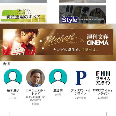
著者
柚木 麻子
エマニュエル・
渡辺 清
プレジデントオ
FNNプライムオ
トッド
ンライン
ンライン
作家
5分前
歴史人口学者・家
11時間前
11時間前
5分前
族人類学者
5分前