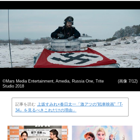
©Mars Media Entertainment, Amedia, Russia One, Trite
(画像 7/12)
Studio 2018
記事を読む
上坂すみれ×春日太一「激アツの“戦車映画”『T-
34』を見るべきこれだけの理由」