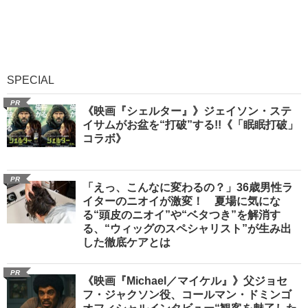
SPECIAL
PR
《映画『シェルター』》ジェイソン・ステ
イサムがお盆を“打破”する!!《「眠眠打破」
コラボ》
PR
「えっ、こんなに変わるの？」36歳男性ラ
イターのニオイが激変！ 夏場に気にな
る“頭皮のニオイ”や“ベタつき”を解消す
る、“ウィッグのスペシャリスト”が生み出
した徹底ケアとは
PR
《映画『Michael／マイケル』》父ジョセ
フ・ジャクソン役、コールマン・ドミンゴ