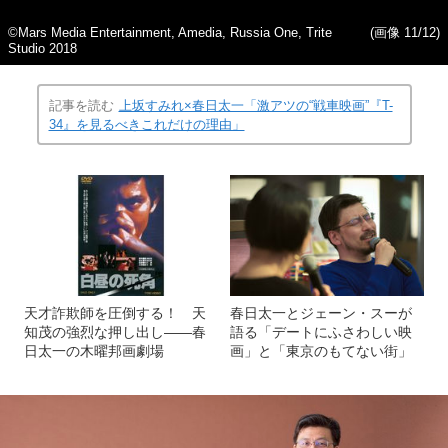
©Mars Media Entertainment, Amedia, Russia One, Trite
(画像 11/12)
Studio 2018
記事を読む
上坂すみれ×春日太一「激アツの“戦車映画”『T-
34』を見るべきこれだけの理由」
天才詐欺師を圧倒する！ 天
春日太一とジェーン・スーが
知茂の強烈な押し出し――春
語る「デートにふさわしい映
日太一の木曜邦画劇場
画」と「東京のもてない街」