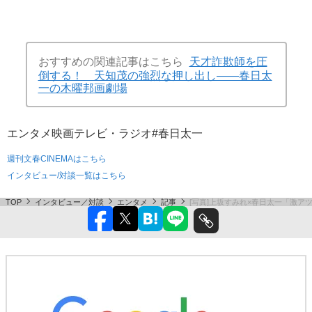
おすすめの関連記事はこちら
天才詐欺師を圧
倒する！ 天知茂の強烈な押し出し――春日太
一の木曜邦画劇場
エンタメ
映画
テレビ・ラジオ
#春日太一
週刊文春CINEMAはこちら
インタビュー/対談一覧はこちら
TOP
インタビュー／対談
エンタメ
記事
[写真]上坂すみれ×春日太一「激アツ