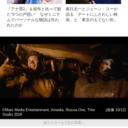
『アナ雪2』を前作と比べて観
春日太一とジェーン・スーが
た“5つの戸惑い” なぜミニマ
語る「デートにふさわしい映
ムでパーソナルな物語は失わ
画」と「東京のもてない街」
れたのか
©Mars Media Entertainment, Amedia, Russia One, Trite
(画像 10/12)
Studio 2018
縦スクロールで次の写真へ