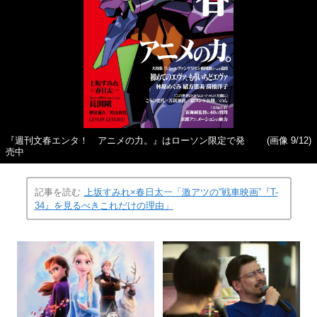
『週刊文春エンタ！ アニメの力。』はローソン限定で発
(画像 9/12)
売中
記事を読む
上坂すみれ×春日太一「激アツの“戦車映画”『T-
34』を見るべきこれだけの理由」