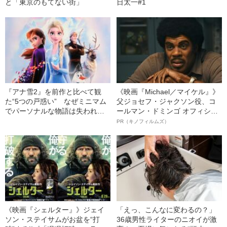
と「東京のもてない街」
日太一#1
『アナ雪2』を前作と比べて観
《映画『Michael／マイケル』》
た“5つの戸惑い” なぜミニマム
父ジョセフ・ジャクソン役、コ
でパーソナルな物語は失われた
ールマン・ドミンゴ オフィシャ
のか
ルインタビュー“観客を魅了した
PR（キノフィルムズ）
名優、複雑な父親像への想いを
語る”《日本興収70億円突破》
《映画『シェルター』》ジェイ
「えっ、こんなに変わるの？」
ソン・ステイサムがお盆を“打
36歳男性ライターのニオイが激