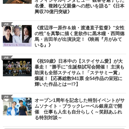
オフィシャルインタビュー“観客を魅了した
名優、複雑な父親像への想いを語る”《日本
興収70億円突破》
PR
《渡辺淳一原作＆娘・渡邉直子監督》“女性
の性”を真摯に描く意欲作に黒木瞳・西岡德
馬・吉田羊が出演決定！《映画『月がみて
いる』》
PR
《祝59歳》日本中の【ステイサム愛】が大
暴走！ “勝手に”生誕祭試写会開催！ 主演も
助演も全部ステイサム！「ステサミー賞」
爆誕！【応募総数941票 全54作品の栄冠に
輝いた作品とはー!?】
PR
オープン1周年を記念した特別イベントがサ
ムソナイト・ブラックレーベル銀座店で開
催 仕事も人生も自分らしく～笑顔あふれ
る特別対談～