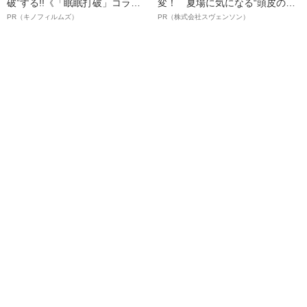
破”する!!《「眠眠打破」コラ
変！ 夏場に気になる“頭皮のニ
ボ》
オイ”や“ベタつき”を解消す
PR（キノフィルムズ）
PR（株式会社スヴェンソン）
る、“ウィッグのスペシャリス
ト”が生み出した徹底ケアとは