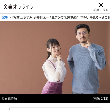
記事に戻る
記事
[写真]上坂すみれ×春日太一「激アツの“戦車映画”『T-34』を見るべきこ
©文藝春秋
(画像 1/12)