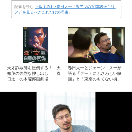
記事を読む
上坂すみれ×春日太一「激アツの“戦車映画”『T-
34』を見るべきこれだけの理由」
天才詐欺師を圧倒する！ 天
春日太一とジェーン・スーが
知茂の強烈な押し出し――春
語る「デートにふさわしい映
日太一の木曜邦画劇場
画」と「東京のもてない街」