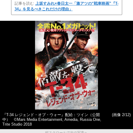
記事を読む
上坂すみれ×春日太一「激アツの“戦車映画”『T-
34』を見るべきこれだけの理由」
『T-34 レジェンド・オブ・ウォー』配給：ツイン（公開
(画像 2/12)
中） ©Mars Media Entertainment, Amedia, Russia One,
Trite Studio 2018
縦スクロールで次の写真へ