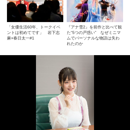
「女優生活60年、トークイベ
『アナ雪2』を前作と比べて観
ントは初めてです」 岩下志
た“5つの戸惑い” なぜミニマ
麻×春日太一#1
ムでパーソナルな物語は失わ
れたのか