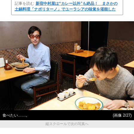
記事を読む
新宿中村屋は“カレー以外”も絶品！ まさかの
土鍋料理「ナポリターノ」でユーラシアの味覚を堪能した
食べたい……。
(画像 2/27)
縦スクロールで次の写真へ