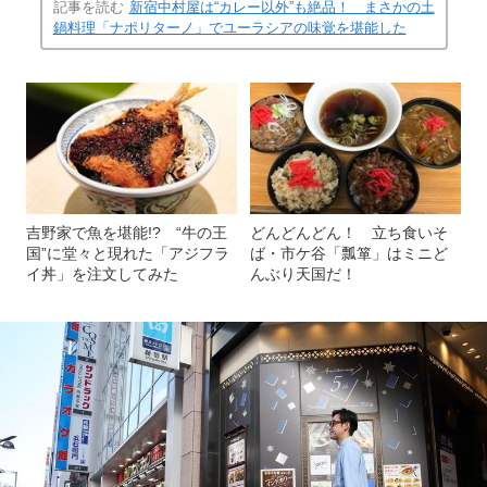
記事を読む
新宿中村屋は“カレー以外”も絶品！ まさかの土
鍋料理「ナポリターノ」でユーラシアの味覚を堪能した
吉野家で魚を堪能!? “牛の王
どんどんどん！ 立ち食いそ
国”に堂々と現れた「アジフラ
ば・市ケ谷「瓢箪」はミニど
イ丼」を注文してみた
んぶり天国だ！