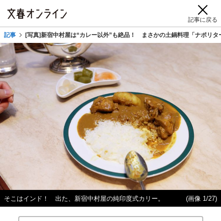
記事に戻る
記事
[写真]新宿中村屋は“カレー以外”も絶品！ まさかの土鍋料理「ナポリ
そこはインド！ 出た、新宿中村屋の純印度式カリー。
(画像 1/27)