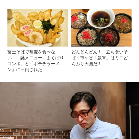
富士そばで蕎麦を食べな
どんどんどん！ 立ち食いそ
い！ 謎メニュー「よくばり
ば・市ケ谷「瓢箪」はミニど
コンボ」と「ポテチラーメ
んぶり天国だ！
ン」に圧倒された