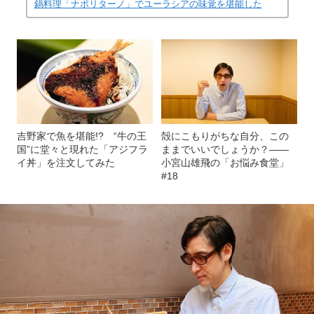
鍋料理「ナポリターノ」でユーラシアの味覚を堪能した
吉野家で魚を堪能!? “牛の王
殻にこもりがちな自分、この
国”に堂々と現れた「アジフラ
ままでいいでしょうか？――
イ丼」を注文してみた
小宮山雄飛の「お悩み食堂」
#18