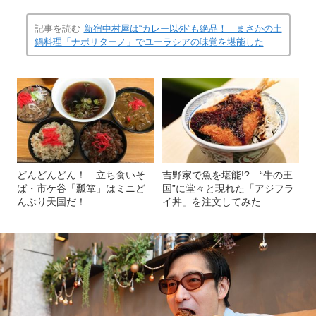
記事を読む
新宿中村屋は“カレー以外”も絶品！ まさかの土
鍋料理「ナポリターノ」でユーラシアの味覚を堪能した
どんどんどん！ 立ち食いそ
吉野家で魚を堪能!? “牛の王
ば・市ケ谷「瓢箪」はミニど
国”に堂々と現れた「アジフラ
んぶり天国だ！
イ丼」を注文してみた