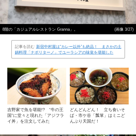
8階の「カジュアルレストラン Granna」。
(画像 3/27)
記事を読む
新宿中村屋は“カレー以外”も絶品！ まさかの土
鍋料理「ナポリターノ」でユーラシアの味覚を堪能した
吉野家で魚を堪能!? “牛の王
どんどんどん！ 立ち食いそ
国”に堂々と現れた「アジフラ
ば・市ケ谷「瓢箪」はミニど
イ丼」を注文してみた
んぶり天国だ！