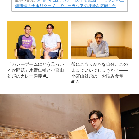
鍋料理「ナポリターノ」でユーラシアの味覚を堪能した
「カレーブームにどう乗っか
殻にこもりがちな自分、この
るか問題」水野仁輔と小宮山
ままでいいでしょうか？――
雄飛のカレー談義 #1
小宮山雄飛の「お悩み食堂」
#18