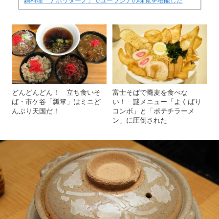
鍋料理「ナポリターノ」でユーラシアの味覚を堪能した
どんどんどん！ 立ち食いそ
富士そばで蕎麦を食べな
ば・市ケ谷「瓢箪」はミニど
い！ 謎メニュー「よくばり
んぶり天国だ！
コンボ」と「ポテチラーメ
ン」に圧倒された