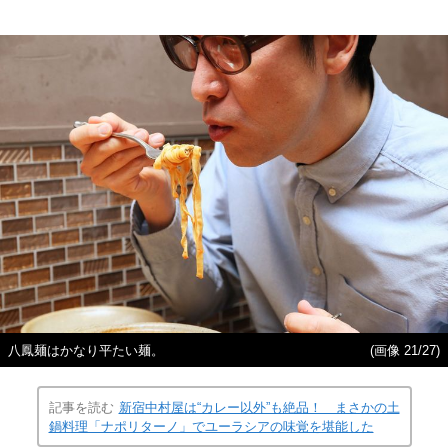
八鳳麺はかなり平たい麺。
(画像 21/27)
記事を読む
新宿中村屋は“カレー以外”も絶品！ まさかの土
鍋料理「ナポリターノ」でユーラシアの味覚を堪能した