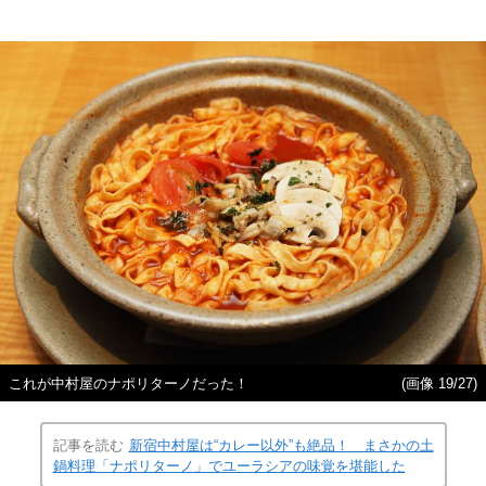
これが中村屋のナポリターノだった！
(画像 19/27)
記事を読む
新宿中村屋は“カレー以外”も絶品！ まさかの土
鍋料理「ナポリターノ」でユーラシアの味覚を堪能した