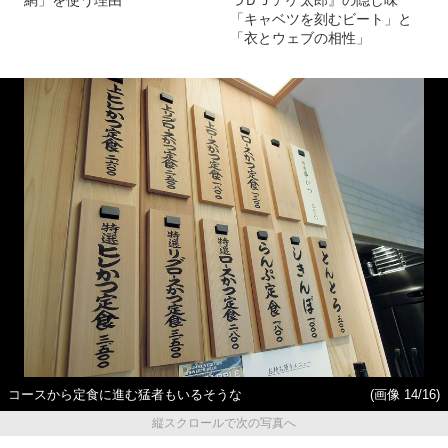
網」を使う理由
つＤＪアゲ太郎』の隠し味
「キャベツを刻むビート」と
「衣とウェブの相性」
コースから定食に進む猛者もいるそうな
(画像 14/16)
縦スクロールで次の写真へ