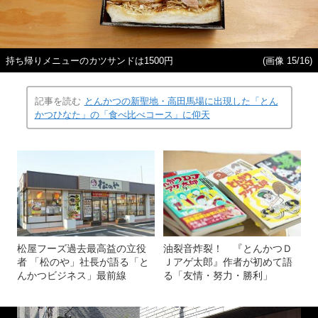
持ち帰りメニューのカツサンドは1500円
(画像 15/16)
記事を読む
とんかつの新聖地・高田馬場に出現した「とん
かつひなた」の「食べ比べコース」に仰天
松屋フーズ過去最高益の立役
油裂音炸裂！ 『とんかつＤ
者 「松のや」社長が語る「と
Ｊアゲ太郎』作者が初めて語
んかつビジネス」最前線
る「友情・努力・勝利」