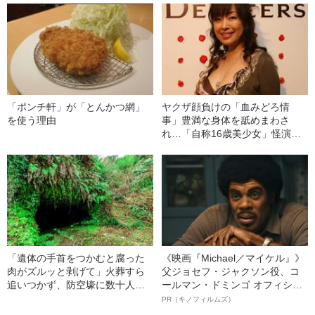
「ポンチ軒」が「とんかつ網」
ヤクザ顔負けの「血みどろ情
を使う理由
事」豊満な身体を舐めまわさ
れ…「自称16歳美少女」怪演
中、かたせ梨乃（69）の美しす
ぎる“熟れ方”
「遺体の手首をつかむと腐った
《映画『Michael／マイケル』》
肉がズルッと剥げて」火葬すら
父ジョセフ・ジャクソン役、コ
追いつかず、防空壕に数十人
ールマン・ドミンゴ オフィシャ
を“集団土葬”…この世の地獄を見
ルインタビュー“観客を魅了した
PR（キノフィルムズ）
た少年兵が明かした“過酷すぎる
名優、複雑な父親像への想いを