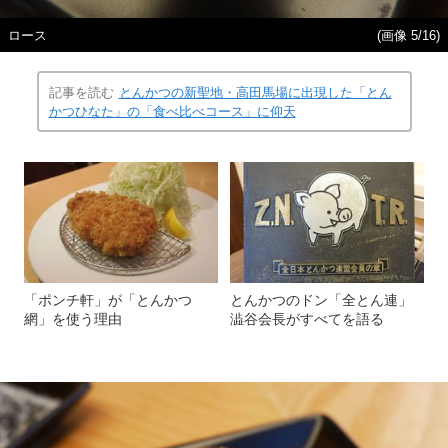
ロース
(画像 5/16)
記事を読む
とんかつの新聖地・高田馬場に出現した「とん
かつひなた」の「食べ比べコース」に仰天
「ポンチ軒」が「とんかつ
とんかつのドン「全とん連」
網」を使う理由
澁谷会長がすべてを語る