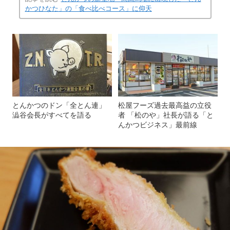
かつひなた」の「食べ比べコース」に仰天
とんかつのドン「全とん連」
松屋フーズ過去最高益の立役
澁谷会長がすべてを語る
者 「松のや」社長が語る「と
んかつビジネス」最前線