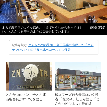
まるで寿司屋のような店内。「揚げたうちから食べてほし
(画像 3/16)
い。とんかつを寿司のようにご提供しています」
記事を読む
とんかつの新聖地・高田馬場に出現した「とん
かつひなた」の「食べ比べコース」に仰天
とんかつのドン「全とん連」
松屋フーズ過去最高益の立役
澁谷会長がすべてを語る
者 「松のや」社長が語る「と
んかつビジネス」最前線