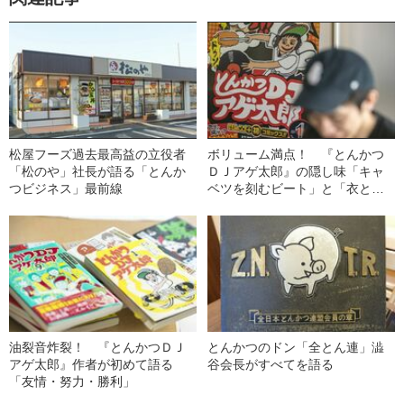
松屋フーズ過去最高益の立役者
ボリューム満点！ 『とんかつ
「松のや」社長が語る「とんか
ＤＪアゲ太郎』の隠し味「キャ
つビジネス」最前線
ベツを刻むビート」と「衣とウ
ェブの相性」
油裂音炸裂！ 『とんかつＤＪ
とんかつのドン「全とん連」澁
アゲ太郎』作者が初めて語る
谷会長がすべてを語る
「友情・努力・勝利」