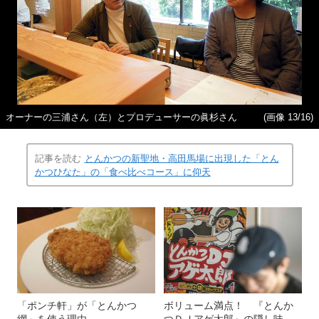
オーナーの三浦さん（左）とプロデューサーの眞杉さん
(画像 13/16)
記事を読む
とんかつの新聖地・高田馬場に出現した「とん
かつひなた」の「食べ比べコース」に仰天
「ポンチ軒」が「とんかつ
ボリューム満点！ 『とんか