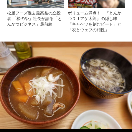
松屋フーズ過去最高益の立役
ボリューム満点！ 『とんか
者 「松のや」社長が語る「と
つＤＪアゲ太郎』の隠し味
んかつビジネス」最前線
「キャベツを刻むビート」と
「衣とウェブの相性」