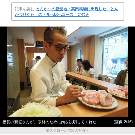
記事を読む
とんかつの新聖地・高田馬場に出現した「とん
かつひなた」の「食べ比べコース」に仰天
板長の新垣さんが、取材のために肉を説明してくれた
(画像 2/16)
縦スクロールで次の写真へ