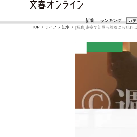
新着
ランキング
カテ
TOP
ライフ
記事
[写真]密室で部屋も着衣にも乱れ
スクープ
ニュー
おすすめのキ
#藤田晋
#三
#亀和田武
#
「90%は失敗する。でも…」本田圭佑が初め
終戦から81年