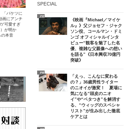
SPECIAL
」「バケツに
PR
動画にアンチ
《映画『Michael／マイケ
の“可愛すぎ
ル』》父ジョセフ・ジャク
4）が明か
ソン役、コールマン・ドミ
への本音
ンゴ オフィシャルインタ
ビュー“観客を魅了した名
優、複雑な父親像への想い
を語る”《日本興収70億円
突破》
PR
「えっ、こんなに変わる
の？」36歳男性ライター
のニオイが激変！ 夏場に
気になる“頭皮のニオ
イ”や“ベタつき”を解消す
る、“ウィッグのスペシャ
リスト”が生み出した徹底
ケアとは