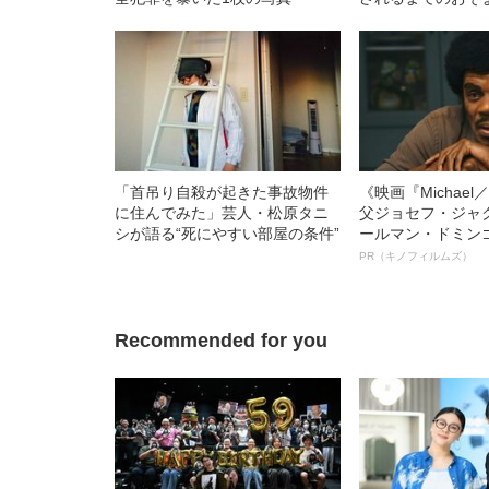
――2019上半期BE
「首吊り自殺が起きた事故物件
《映画『Michae
に住んでみた」芸人・松原タニ
父ジョセフ・ジャ
シが語る“死にやすい部屋の条件”
ールマン・ドミン
ルインタビュー“
PR（キノフィルムズ）
名優、複雑な父親
語る”《日本興収7
Recommended for you