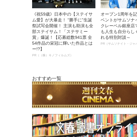
《祝59歳》日本中の【ステイサ
オープン1周年を
ム愛】が大暴走！ “勝手に”生誕
ベントがサムソナ
祭試写会開催！ 主演も助演も全
クレーベル銀座店
部ステイサム！「ステサミー
も人生も自分らし
賞」爆誕！【応募総数941票 全
れる特別対談～
54作品の栄冠に輝いた作品とは
PR（サムソナイト・ジャ
ー!?】
PR（（株）キノフィルムズ）
おすすめ一覧