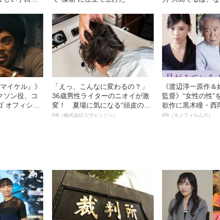
ST5
スに驚いたのか？
l／マイケル』》
「えっ、こんなに変わるの？」
《渡辺淳一原作＆
クソン役、コ
36歳男性ライターのニオイが激
監督》“女性の性”
ゴ オフィシャ
変！ 夏場に気になる“頭皮のニ
欲作に黒木瞳・西
観客を魅了した
オイ”や“ベタつき”を解消す
羊が出演決定！《
PR（株式会社スヴェンソン）
PR（キノフィルムズ）
像への想いを
る、“ウィッグのスペシャリス
ている』》
0億円突破》
ト”が生み出した徹底ケアとは