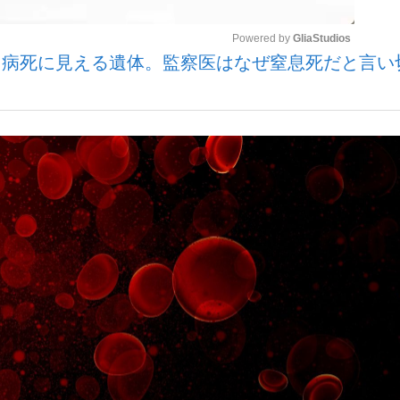
Powered by 
GliaStudios
、病死に見える遺体。監察医はなぜ窒息死だと言い
いまさら聞け
Mute
手が証言した“NPB聞...
「クマが悪者扱いされているの
もっと見る
カー日本代表・森保一監督...