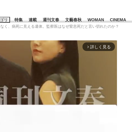
ゴリ
特集
連載
週刊文春
文藝春秋
WOMAN
CINEMA
はなく、病死に見える遺体。監察医はなぜ窒息死だと言い切れたのか？
キーワード入力
ス
エンタメ
ライフ
ビジネス
詳しく見る
arrow_forward_ios
ーワードタグ一覧
山凌輝
#高市早苗
#森岡毅
#城彰二
#内田有紀
#松田聖子
観る将棋、読
池上彰
て明かした日本代表監督に...
「最悪の空気のまま解散」W