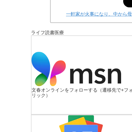
一軒家が火事になり、中から母
ライフ
読書
医療
文春オンラインをフォローする
（遷移先で+フ
リック）