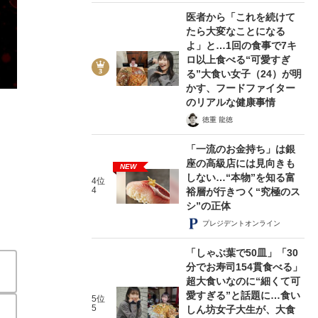
医者から「これを続けて
たら大変なことになる
よ」と…1回の食事で7キ
ロ以上食べる“可愛すぎ
る”大食い女子（24）が明
かす、フードファイター
2/5
のリアルな健康事情
徳重 龍徳
「一流のお金持ち」は銀
座の高級店には見向きも
NEW
しない…“本物”を知る富
4位
4
裕層が行きつく“究極のス
シ”の正体
プレジデントオンライン
「しゃぶ葉で50皿」「30
分でお寿司154貫食べる」
超大食いなのに“細くて可
愛すぎる”と話題に…食い
5位
5
しん坊女子大生が、大食