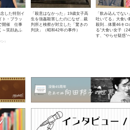
記念した特別イ
「殺意はなかった」19歳女子高
「飲み込んでない
イト・ブラッ
生を強姦殺害したのになぜ…裁
吐いてる」大食い
で開催 仕事
判所と検察が対立した「驚きの
殺到…体重46キロ
く～笑顔あふ
判決」（昭和42年の事件）
る”大食い女子（2
す、“やらせ疑惑”
パン）