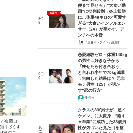
便まで見せろ」“大食い動
画”に批判殺到→炎上状態
NEW
に…体重46キロの“可愛す
8位
8
ぎる”大食いインフルエン
サー（24）が明かす、ア
ンチへの本音
「文春オンライン」編集部
恋愛経験ゼロ・体重140kg
の男性→好きな子から
「痩せたら付き合おう」
と言われ半年で70kg減量
9位
9
→告白した結果は？ 元非
モテ男性（25）が明か
す“恋の行方”
仲 奈々
クラスの3軍男子が「超イ
ケメン」に大変身…“陰キ
性が集団自
ャ卒業”に成功した33歳男
を知り尽くす
10
性が気づいた見た目を整
位
なぜそのニュー