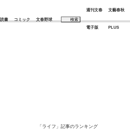
週刊文春
文藝春秋
読書
コミック
文春野球
検索
電子版
PLUS
インタビュー
読書
#玉木雄一郎
む将棋
BC日本代表“敗戦”の真実 選手が明かす...
「ライフ」記事のランキング