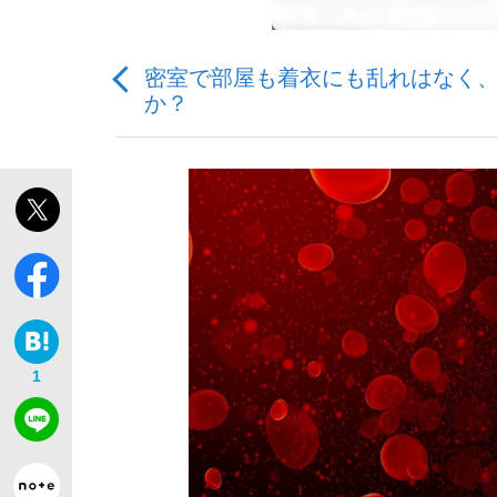
密室で部屋も着衣にも乱れはなく
か？
「敗因分析は一切聞かれなかった」侍ジャパン選
キングの誕生を、目撃せよ。
the Style
1
「目標達成できなかったからと言って…」サッ