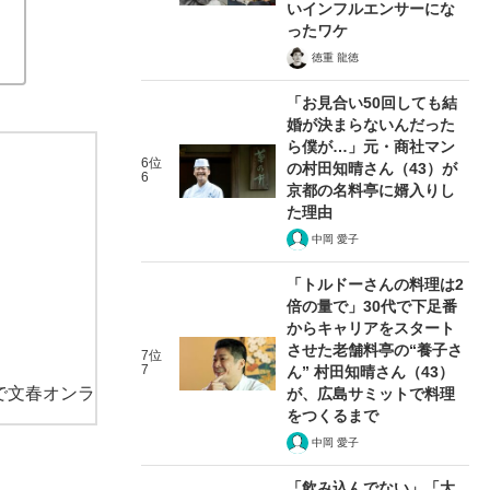
いインフルエンサーにな
ったワケ
徳重 龍徳
「お見合い50回しても結
婚が決まらないんだった
ら僕が…」元・商社マン
6位
の村田知晴さん（43）が
6
京都の名料亭に婿入りし
た理由
中岡 愛子
「トルドーさんの料理は2
倍の量で」30代で下足番
からキャリアをスタート
させた老舗料亭の“養子さ
7位
7
ん” 村田知晴さん（43）
で文春オンラ
が、広島サミットで料理
をつくるまで
中岡 愛子
「飲み込んでない」「大