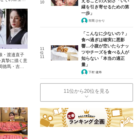
えることの大切さ「いい
10
縁を引き寄せるための第
一歩」
市岡 ひかり
「こんなに少ないの？」
食べ過ぎは確実に悪影
響…小腹が空いたらナッ
11
ツやチーズを食べる人が
位
娘・渡邉直子
11
知らない「本当の適正
を真摯に描く意
量」
岡德馬・吉田
映画『月がみ
下村 健寿
11位から20位を見る