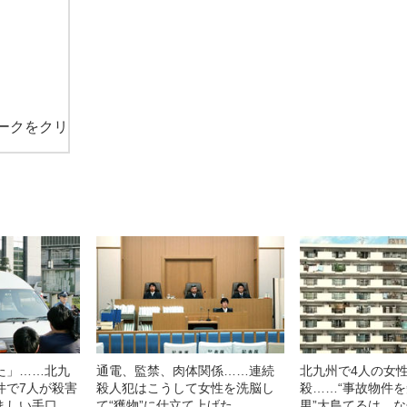
ークをクリ
た」……北九
通電、監禁、肉体関係……連続
北九州で4人の女
件で7人が殺害
殺人犯はこうして女性を洗脳し
殺……“事故物件
ましい手口
て“獲物”に仕立て上げた
男”大島てるは、