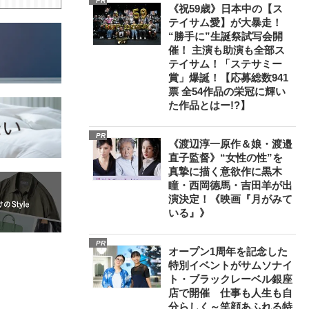
PR
《祝59歳》日本中の【ス
テイサム愛】が大暴走！
“勝手に”生誕祭試写会開
催！ 主演も助演も全部ス
テイサム！「ステサミー
賞」爆誕！【応募総数941
票 全54作品の栄冠に輝い
た作品とはー!?】
PR
《渡辺淳一原作＆娘・渡邉
直子監督》“女性の性”を
真摯に描く意欲作に黒木
瞳・西岡德馬・吉田羊が出
演決定！《映画『月がみて
いる』》
PR
オープン1周年を記念した
特別イベントがサムソナイ
ト・ブラックレーベル銀座
店で開催 仕事も人生も自
分らしく～笑顔あふれる特