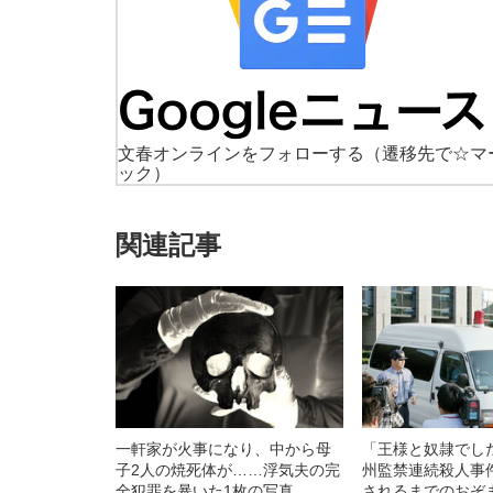
文春オンラインをフォローする
（遷移先で☆マ
ック）
関連記事
一軒家が火事になり、中から母
「王様と奴隷でし
子2人の焼死体が……浮気夫の完
州監禁連続殺人事
全犯罪を暴いた1枚の写真
されるまでのおぞ