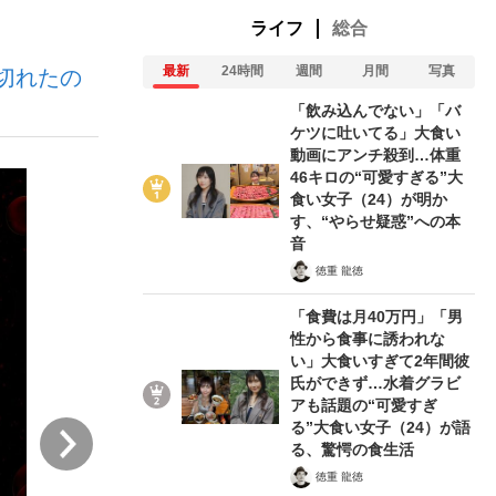
ライフ
総合
最新
24時間
週間
月間
写真
切れたの
ない資産運用のすべて
「飲み込んでない」「バ
ケツに吐いてる」大食い
動画にアンチ殺到…体重
46キロの“可愛すぎる”大
が悲しい」『北の国から』倉本聰氏（91...
食い女子（24）が明か
す、“やらせ疑惑”への本
音
徳重 龍徳
「食費は月40万円」「男
性から食事に誘われな
い」大食いすぎて2年間彼
氏ができず…水着グラビ
アも話題の“可愛すぎ
る”大食い女子（24）が語
次
る、驚愕の食生活
徳重 龍徳