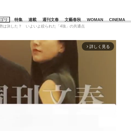
ゴリ
特集
連載
週刊文春
文藝春秋
WOMAN
CINEMA
の大勢は決した？ いよいよ絞られた「4強」の共通点
キーワード入力
ス
エンタメ
ライフ
ビジネス
詳しく見る
arrow_forward_ios
ーワードタグ一覧
山凌輝
#高市早苗
#後藤真希
#森岡毅
#城彰二
#内田有紀
観る将棋、読
#亀和田武
て明かした日本代表監督に...
「最悪の空気のまま解散」W