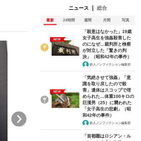
ニュース
総合
最新
24時間
週間
月間
写真
ない資産運用のすべて
「殺意はなかった」19歳
女子高生を強姦殺害した
NEW
のになぜ…裁判所と検察
が対立した「驚きの判
が悲しい」『北の国から』倉本聰氏（91...
決」（昭和42年の事件）
鉄人ノンフィクション編集部
「気絶させて強姦」「意
識を取り戻したので殺
害」遺体はスコップで埋
NEW
められた…体重100キロの
巨漢男（25）に襲われた
「女子高生の悲劇」（昭
次
和42年の事件）
鉄人ノンフィクション編集部
「首都圏はロシアン・ル