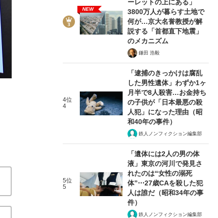
ーレットの上にある」
NEW
3800万人が暮らす土地で
何が…京大名誉教授が解
説する「首都直下地震」
のメカニズム
鎌田 浩毅
4/6
「逮捕のきっかけは腐乱
した男性遺体」わずか1ヶ
月半で8人殺害…お金持ち
4位
の子供が「日本最悪の殺
4
人犯」になった理由（昭
和40年の事件）
鉄人ノンフィクション編集部
「遺体には2人の男の体
液」東京の河川で発見さ
れたのは“女性の溺死
5位
体”⋯27歳CAを殺した犯
5
人は誰だ（昭和34年の事
件）
鉄人ノンフィクション編集部