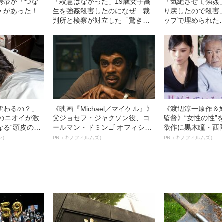
携帯が「つな
「殺意はなかった」19歳女子高
「気絶させて強姦
ケがあった！
生を強姦殺害したのになぜ…裁
り戻したので殺害
判所と検察が対立した「驚きの
ップで埋められた…
判決」（昭和42年の事件）
の巨漢男（25）
子高生の悲劇」（
件）
変わるの？」
《映画『Michael／マイケル』》
《渡辺淳一原作＆
ーのニオイが激
父ジョセフ・ジャクソン役、コ
監督》“女性の性”
なる“頭皮のニ
ールマン・ドミンゴ オフィシャ
欲作に黒木瞳・西
”を解消す
ルインタビュー“観客を魅了した
羊が出演決定！《
ン）
PR（キノフィルムズ）
PR（キノフィルムズ）
スペシャリス
名優、複雑な父親像への想いを
ている』》
徹底ケアとは
語る”《日本興収70億円突破》