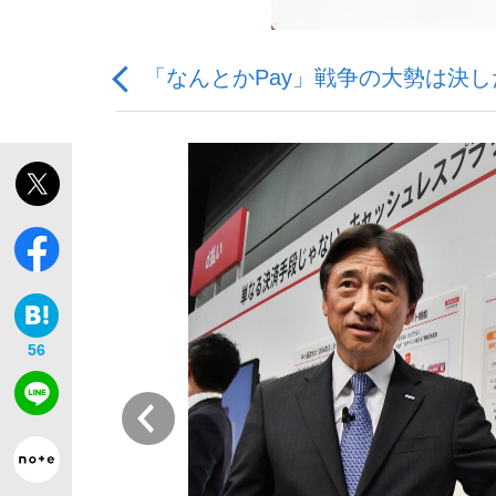
「なんとかPay」戦争の大勢は決
「敗因分析は一切聞かれなかった」侍ジャパン選
キングの誕生を、目撃せよ。
56
the Style
前
「目標達成できなかったからと言って…」サッ