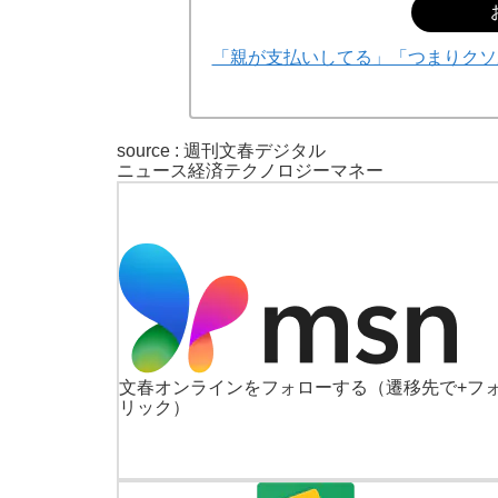
「親が支払いしてる」「つまりクソ
source : 週刊文春デジタル
ニュース
経済
テクノロジー
マネー
文春オンラインをフォローする
（遷移先で+フ
リック）