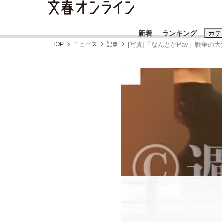
新着
ランキング
カテ
TOP
ニュース
記事
[写真]「なんとかPay」戦争
スクープ
ニュー
おすすめのキ
#藤田晋
#三
#玉木雄一郎
「90%は失敗する。でも…」本田圭佑が初め
終戦から81年