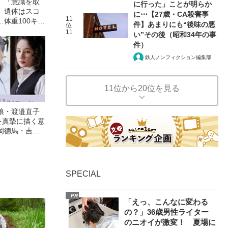
」「意識を取
に行った」ことが明らか
」遺体はスコ
に⋯【27歳・CA殺害事
11
体重100キロ
件】あまりにも“後味の悪
位
に襲われた「女
11
い”その後（昭和34年の事
昭和42年の事
件）
鉄人ノンフィクション編集部
11位から20位を見る
娘・渡邉直子
を真摯に描く意
岡德馬・吉田
映画『月がみ
SPECIAL
PR
「えっ、こんなに変わる
の？」36歳男性ライター
のニオイが激変！ 夏場に