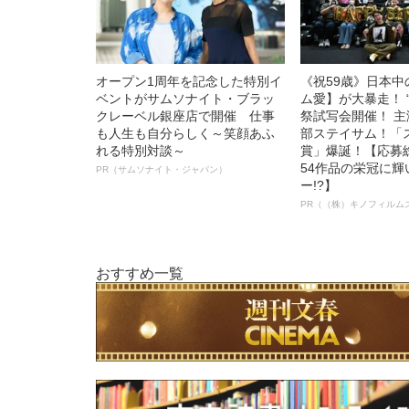
オープン1周年を記念した特別イ
《祝59歳》日本
ベントがサムソナイト・ブラッ
ム愛】が大暴走！ 
クレーベル銀座店で開催 仕事
祭試写会開催！ 
も人生も自分らしく～笑顔あふ
部ステイサム！「
れる特別対談～
賞」爆誕！【応募総
54作品の栄冠に
PR（サムソナイト・ジャパン）
ー!?】
PR（（株）キノフィルム
おすすめ一覧