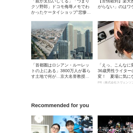
「親が支払いしてる」「つまり
【苦情殺到】楽天
クソ野郎」ドコモ侮辱メモでわ
がらない」のはワ
かったケータイショップ“悲惨な
接客現場”
「首都圏はロシアン・ルーレッ
「えっ、こんなに
トの上にある」3800万人が暮ら
36歳男性ライタ
す土地で何が…京大名誉教授が
変！ 夏場に気に
解説する「首都直下地震」のメ
オイ”や“ベタつき
PR（株式会社スヴェンソ
カニズム
る、“ウィッグの
ト”が生み出した
Recommended for you