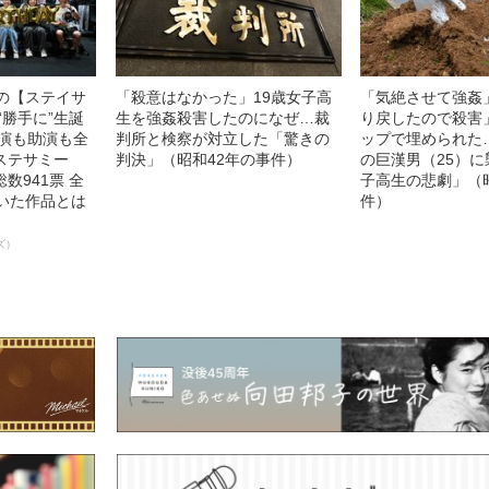
中の【ステイサ
「殺意はなかった」19歳女子高
「気絶させて強姦
“勝手に”生誕
生を強姦殺害したのになぜ…裁
り戻したので殺害
主演も助演も全
判所と検察が対立した「驚きの
ップで埋められた…
ステサミー
判決」（昭和42年の事件）
の巨漢男（25）
数941票 全
子高生の悲劇」（
輝いた作品とは
件）
ズ）