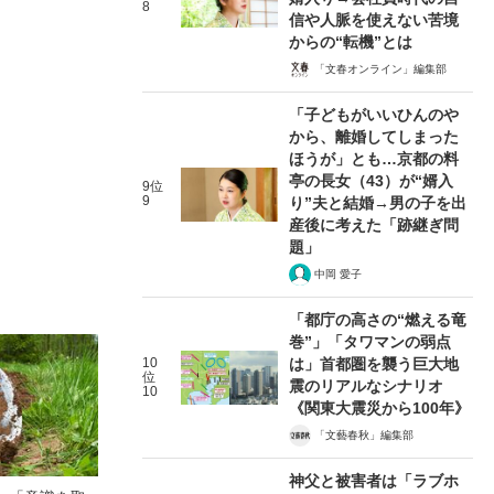
8
信や人脈を使えない苦境
からの“転機”とは
「文春オンライン」編集部
「子どもがいいひんのや
から、離婚してしまった
ほうが」とも…京都の料
亭の長女（43）が“婿入
9位
9
り”夫と結婚→男の子を出
産後に考えた「跡継ぎ問
題」
中岡 愛子
「都庁の高さの“燃える竜
巻”」「タワマンの弱点
10
は」首都圏を襲う巨大地
位
震のリアルなシナリオ
10
《関東大震災から100年》
「文藝春秋」編集部
神父と被害者は「ラブホ