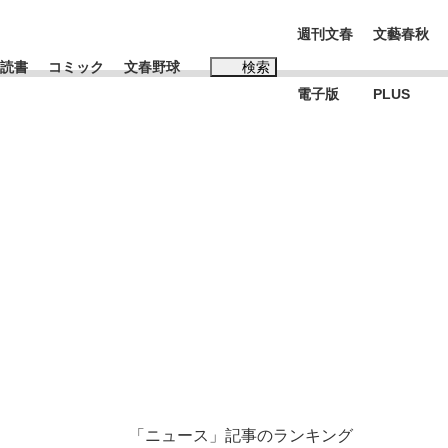
週刊文春
文藝春秋
読書
コミック
文春野球
検索
電子版
PLUS
インタビュー
読書
#松田聖子
む将棋
BC日本代表“敗戦”の真実 選手が明かす...
「ニュース」記事のランキング