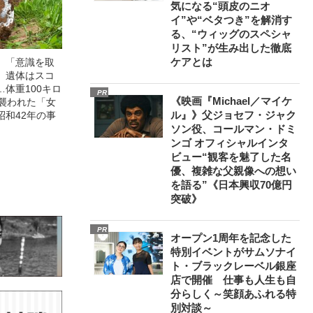
気になる“頭皮のニオ
イ”や“ベタつき”を解消す
る、“ウィッグのスペシャ
リスト”が生み出した徹底
ケアとは
」「意識を取
」遺体はスコ
体重100キロ
PR
《映画『Michael／マイケ
に襲われた「女
ル』》父ジョセフ・ジャク
昭和42年の事
ソン役、コールマン・ドミ
ンゴ オフィシャルインタ
ビュー“観客を魅了した名
優、複雑な父親像への想い
を語る”《日本興収70億円
突破》
PR
オープン1周年を記念した
特別イベントがサムソナイ
ト・ブラックレーベル銀座
店で開催 仕事も人生も自
分らしく～笑顔あふれる特
別対談～