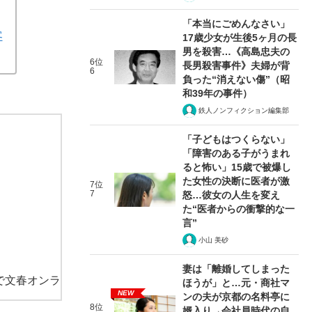
「本当にごめんなさい」
客
17歳少女が生後5ヶ月の長
男を殺害…《高島忠夫の
6位
長男殺害事件》夫婦が背
6
負った“消えない傷”（昭
和39年の事件）
鉄人ノンフィクション編集部
「子どもはつくらない」
「障害のある子がうまれ
ると怖い」15歳で被爆し
た女性の決断に医者が激
7位
7
怒…彼女の人生を変え
た“医者からの衝撃的な一
言”
小山 美砂
妻は「離婚してしまった
で文春オンラ
ほうが」と…元・商社マ
NEW
ンの夫が京都の名料亭に
8位
婿入り→会社員時代の自