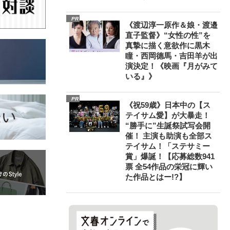
PR
《渡辺淳一原作＆娘・渡邉
直子監督》“女性の性”を
真摯に描く意欲作に黒木
瞳・西岡德馬・吉田羊が出
演決定！《映画『月がみて
いる』》
PR
《祝59歳》日本中の【ス
テイサム愛】が大暴走！
“勝手に”生誕祭試写会開
催！ 主演も助演も全部ス
テイサム！「ステサミー
賞」爆誕！【応募総数941
票 全54作品の栄冠に輝い
た作品とはー!?】