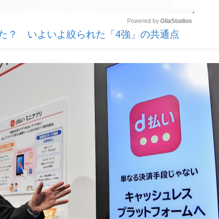
Powered by 
GliaStudios
した？ いよいよ絞られた「4強」の共通点
いまさら聞け
Mute
手が証言した“NPB聞...
「クマが悪者扱いされているの
もっと見る
カー日本代表・森保一監督...