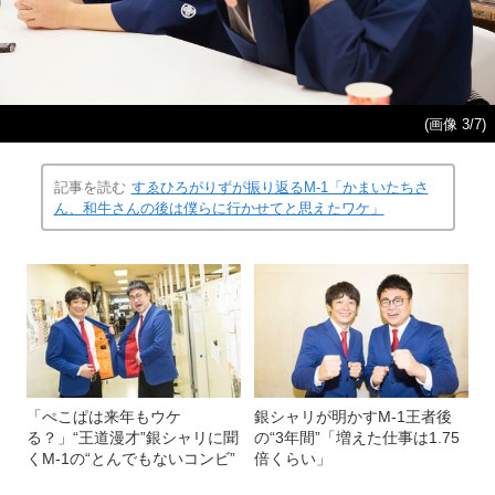
(画像 3/7)
記事を読む
すゑひろがりずが振り返るM-1「かまいたちさ
ん、和牛さんの後は僕らに行かせてと思えたワケ」
「ぺこぱは来年もウケ
銀シャリが明かすM-1王者後
る？」“王道漫才”銀シャリに聞
の“3年間”「増えた仕事は1.75
くM-1の“とんでもないコンビ”
倍くらい」