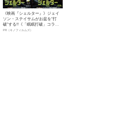
《映画『シェルター』》ジェイ
ソン・ステイサムがお盆を“打
破”する!!《「眠眠打破」コラ
ボ》
PR（キノフィルムズ）