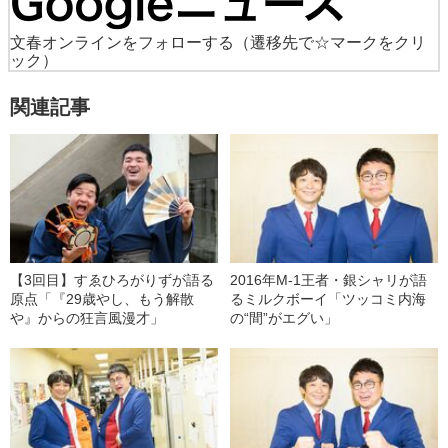
文春オンラインをフォローする
（遷移先で☆マークをクリ
ック）
関連記事
【3回目】すゑひろがりずが語る
2016年M-1王者・銀シャリが語
原点「『29歳やし、もう解散
るミルクボーイ「ツッコミ内海
や』からの狂言風漫才」
の“間”がエグい」