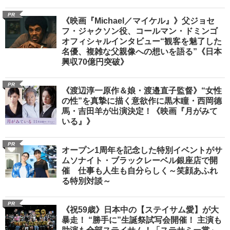
PR
《映画『Michael／マイケル』》父ジョセ
フ・ジャクソン役、コールマン・ドミンゴ
オフィシャルインタビュー“観客を魅了した
名優、複雑な父親像への想いを語る”《日本
興収70億円突破》
PR
《渡辺淳一原作＆娘・渡邉直子監督》“女性
の性”を真摯に描く意欲作に黒木瞳・西岡德
馬・吉田羊が出演決定！《映画『月がみて
いる』》
PR
オープン1周年を記念した特別イベントがサ
ムソナイト・ブラックレーベル銀座店で開
催 仕事も人生も自分らしく～笑顔あふれ
る特別対談～
PR
《祝59歳》日本中の【ステイサム愛】が大
暴走！ “勝手に”生誕祭試写会開催！ 主演も