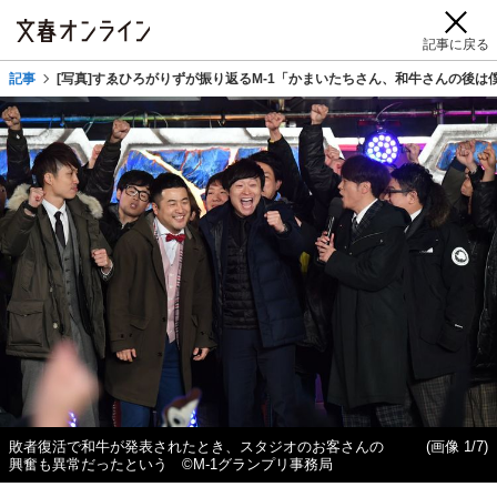
記事に戻る
記事
[写真]すゑひろがりずが振り返るM-1「かまいたちさん、和牛さんの後
敗者復活で和牛が発表されたとき、スタジオのお客さんの
(画像 1/7)
興奮も異常だったという ©M-1グランプリ事務局