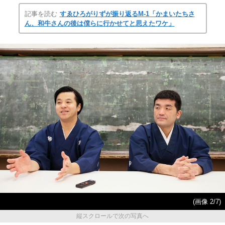
記事を読む
すゑひろがりずが振り返るM-1「かまいたちさ
ん、和牛さんの後は僕らに行かせてと思えたワケ」
(画像 2/7)
縦スクロールで次の写真へ