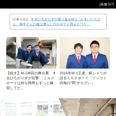
(画像 5/7)
記事を読む
すゑひろがりずが振り返るM-1「かまいたちさ
ん、和牛さんの後は僕らに行かせてと思えたワケ」
【続き】M-1神回の舞台裏 す
2016年M-1王者・銀シャリが
ゑひろがりずが目撃 「ミルク
語るミルクボーイ「ツッコミ
ボーイは待ち時間もずっと練
内海の“間”がエグい」
習してた」