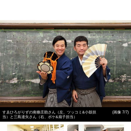
すゑひろがりずの南條庄助さん（左、ツッコミ&小鼓担
(画像 7/7)
当）と三島達矢さん（右、ボケ&扇子担当）