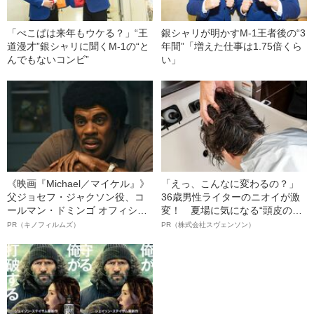
「ぺこぱは来年もウケる？」“王
銀シャリが明かすM-1王者後の“3
道漫才”銀シャリに聞くM-1の“と
年間”「増えた仕事は1.75倍くら
んでもないコンビ”
い」
《映画『Michael／マイケル』》
「えっ、こんなに変わるの？」
父ジョセフ・ジャクソン役、コ
36歳男性ライターのニオイが激
ールマン・ドミンゴ オフィシャ
変！ 夏場に気になる“頭皮のニ
ルインタビュー“観客を魅了した
オイ”や“ベタつき”を解消す
PR（キノフィルムズ）
PR（株式会社スヴェンソン）
名優、複雑な父親像への想いを
る、“ウィッグのスペシャリス
語る”《日本興収70億円突破》
ト”が生み出した徹底ケアとは