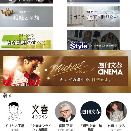
著者
ドリヤス工場
「文春オンライ
保阪 正康
「週刊文春」編
佐藤 ちひろ
ン」編集部
集部
漫画家
昭和史研究家
ライター