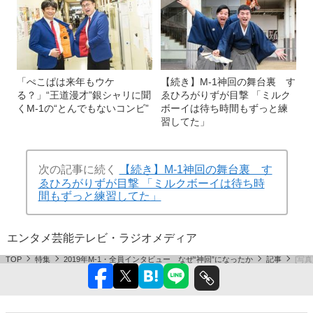
「ぺこぱは来年もウケ
【続き】M-1神回の舞台裏 す
る？」“王道漫才”銀シャリに聞
ゑひろがりずが目撃 「ミルク
くM-1の“とんでもないコンビ”
ボーイは待ち時間もずっと練
習してた」
次の記事に続く
【続き】M-1神回の舞台裏 す
ゑひろがりずが目撃 「ミルクボーイは待ち時
間もずっと練習してた」
エンタメ
芸能
テレビ・ラジオ
メディア
TOP
特集
2019年M-1・全員インタビュー なぜ“神回”になったか
記事
[写