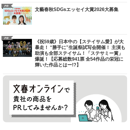
PR
文藝春秋SDGsエッセイ大賞2026大募集
PR
《祝59歳》日本中の【ステイサム愛】が大
暴走！ “勝手に”生誕祭試写会開催！ 主演も
助演も全部ステイサム！「ステサミー賞」
爆誕！【応募総数941票 全54作品の栄冠に
輝いた作品とはー!?】