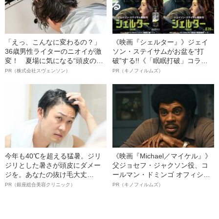
「えっ、こんなに変わるの？」
《映画『シェルター』》ジェイ
36歳男性ライターのニオイが激
ソン・ステイサムがお盆を“打
変！ 夏場に気になる“頭皮のニ
破”する!!《「眠眠打破」コラ
オイ”や“ベタつき”を解消す
ボ》
PR（株式会社スヴェンソン）
PR（キノフィルムズ）
る、“ウィッグのスペシャリス
ト”が生み出した徹底ケアとは
今年も40℃を超える猛暑。ジリ
《映画『Michael／マイケル』》
ジリとした暑さが頭皮にダメー
父ジョセフ・ジャクソン役、コ
ジを。あなたの抜け毛大丈
ールマン・ドミンゴ オフィシャ
夫！？
ルインタビュー“観客を魅了した
PR（銀座総合美容クリニック）
PR（キノフィルムズ）
名優、複雑な父親像への想いを
語る”《日本興収70億円突破》