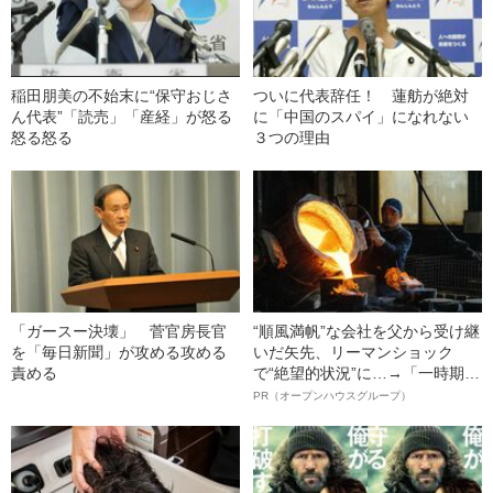
稲田朋美の不始末に“保守おじさ
ついに代表辞任！ 蓮舫が絶対
ん代表”「読売」「産経」が怒る
に「中国のスパイ」になれない
怒る怒る
３つの理由
「ガースー決壊」 菅官房長官
“順風満帆”な会社を父から受け継
を「毎日新聞」が攻める攻める
いだ矢先、リーマンショック
責める
で“絶望的状況”に…→「一時期は
納品3年待ち」のヒット商品を生
PR（オープンハウスグループ）
んで危機を脱した四代目社長が
明かす、“逆転の戦術”