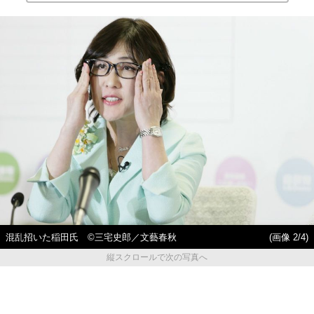
混乱招いた稲田氏 ©三宅史郎／文藝春秋
(画像 2/4)
縦スクロールで次の写真へ