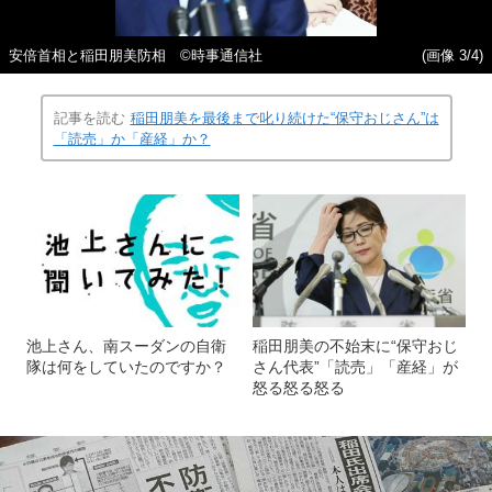
安倍首相と稲田朋美防相 ©時事通信社
(画像 3/4)
記事を読む
稲田朋美を最後まで叱り続けた“保守おじさん”は
「読売」か「産経」か？
池上さん、南スーダンの自衛
稲田朋美の不始末に“保守おじ
隊は何をしていたのですか？
さん代表”「読売」「産経」が
怒る怒る怒る