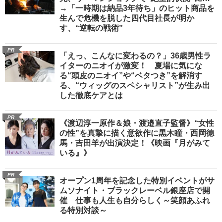
→「一時期は納品3年待ち」のヒット商品を
生んで危機を脱した四代目社長が明か
す、“逆転の戦術”
PR
「えっ、こんなに変わるの？」36歳男性ラ
イターのニオイが激変！ 夏場に気にな
る“頭皮のニオイ”や“ベタつき”を解消す
る、“ウィッグのスペシャリスト”が生み出
した徹底ケアとは
PR
《渡辺淳一原作＆娘・渡邉直子監督》“女性
の性”を真摯に描く意欲作に黒木瞳・西岡德
馬・吉田羊が出演決定！《映画『月がみて
いる』》
PR
オープン1周年を記念した特別イベントがサ
ムソナイト・ブラックレーベル銀座店で開
催 仕事も人生も自分らしく～笑顔あふれ
る特別対談～