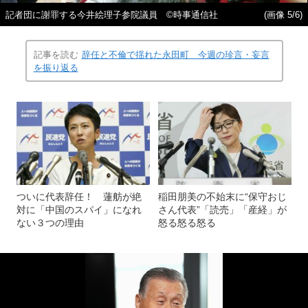
記者団に謝罪する今井絵理子参院議員 ©時事通信社
(画像 5/6)
記事を読む
辞任と不倫で揺れた永田町 今週の珍言・妄言
を振り返る
ついに代表辞任！ 蓮舫が絶
稲田朋美の不始末に“保守おじ
対に「中国のスパイ」になれ
さん代表”「読売」「産経」が
ない３つの理由
怒る怒る怒る