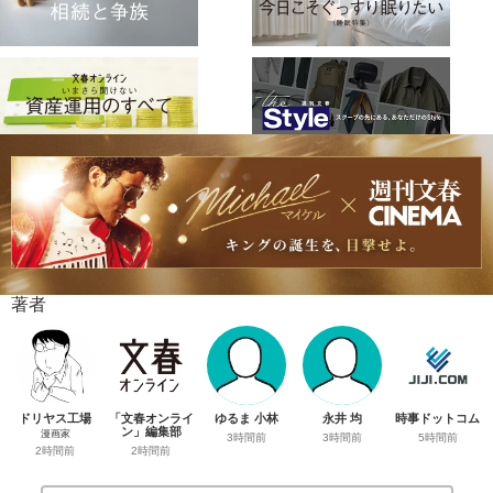
著者
ドリヤス工場
「文春オンライ
ゆるま 小林
永井 均
時事ドットコム
ン」編集部
漫画家
3時間前
3時間前
5時間前
2時間前
2時間前