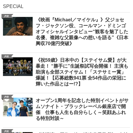
SPECIAL
PR
《映画『Michael／マイケル』》父ジョセ
フ・ジャクソン役、コールマン・ドミンゴ
オフィシャルインタビュー“観客を魅了した
名優、複雑な父親像への想いを語る”《日本
興収70億円突破》
PR
《祝59歳》日本中の【ステイサム愛】が大
暴走！ “勝手に”生誕祭試写会開催！ 主演も
助演も全部ステイサム！「ステサミー賞」
爆誕！【応募総数941票 全54作品の栄冠に
輝いた作品とはー!?】
PR
オープン1周年を記念した特別イベントがサ
ムソナイト・ブラックレーベル銀座店で開
催 仕事も人生も自分らしく～笑顔あふれ
る特別対談～
PR