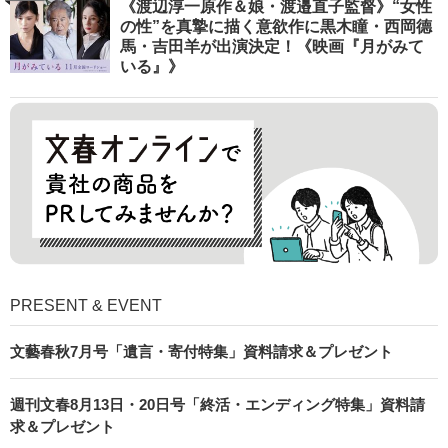
《渡辺淳一原作＆娘・渡邉直子監督》“女性
の性”を真摯に描く意欲作に黒木瞳・西岡德
馬・吉田羊が出演決定！《映画『月がみて
いる』》
PRESENT & EVENT
文藝春秋7月号「遺言・寄付特集」資料請求＆プレゼント
週刊文春8月13日・20日号「終活・エンディング特集」資料請
求＆プレゼント