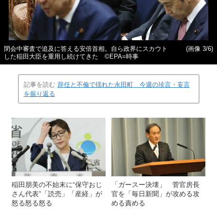
閉会中審査で追及に答える安倍首相。自ら政界にスカウト
(画像 3/6)
した稲田大臣を重用し続けてきた ©EPA=時事
記事を読む
辞任と不倫で揺れた永田町 今週の珍言・妄言
を振り返る
稲田朋美の不始末に“保守おじ
「ガースー決壊」 菅官房長
さん代表”「読売」「産経」が
官を「毎日新聞」が攻める攻
怒る怒る怒る
める責める