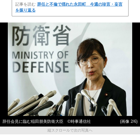
記事を読む
辞任と不倫で揺れた永田町 今週の珍言・妄言
を振り返る
辞任会見に臨む稲田朋美防衛大臣 ©時事通信社
(画像 2/6)
縦スクロールで次の写真へ