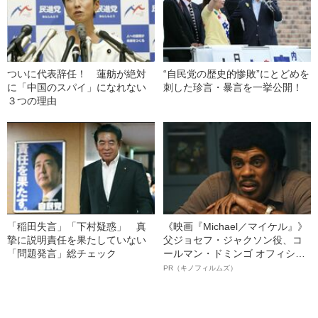
ついに代表辞任！ 蓮舫が絶対
“自民党の歴史的惨敗”にとどめを
に「中国のスパイ」になれない
刺した珍言・暴言を一挙公開！
３つの理由
「稲田失言」「下村疑惑」 真
《映画『Michael／マイケル』》
摯に説明責任を果たしていない
父ジョセフ・ジャクソン役、コ
「問題発言」総チェック
ールマン・ドミンゴ オフィシャ
ルインタビュー“観客を魅了した
PR（キノフィルムズ）
名優、複雑な父親像への想いを
語る”《日本興収70億円突破》