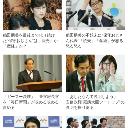
稲田朋美を最後まで叱り続け
稲田朋美の不始末に“保守おじさ
た“保守おじさん”は「読売」か
ん代表”「読売」「産経」が怒る
「産経」か？
怒る怒る
「ガースー決壊」 菅官房長官
「あしたなんて説明しよう」
を「毎日新聞」が攻める攻める
安倍政権“疑惑大臣ツートップ”の
責める
説明を振り返る