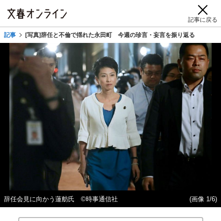
記事に戻る
記事
[写真]辞任と不倫で揺れた永田町 今週の珍言・妄言を振り返る
辞任会見に向かう蓮舫氏 ©時事通信社
(画像 1/6)