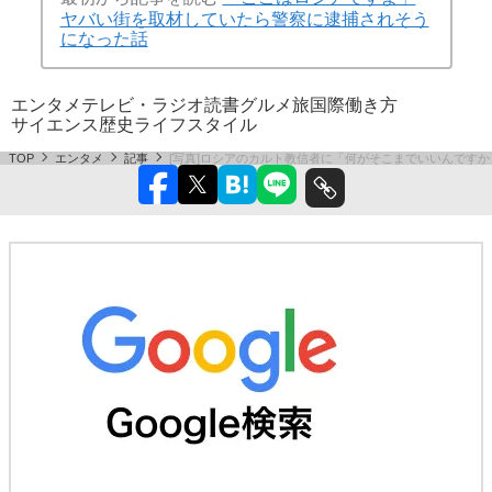
ヤバい街を取材していたら警察に逮捕されそう
になった話
エンタメ
テレビ・ラジオ
読書
グルメ
旅
国際
働き方
サイエンス
歴史
ライフスタイル
TOP
エンタメ
記事
[写真]ロシアのカルト教信者に「何がそこまでいいんです