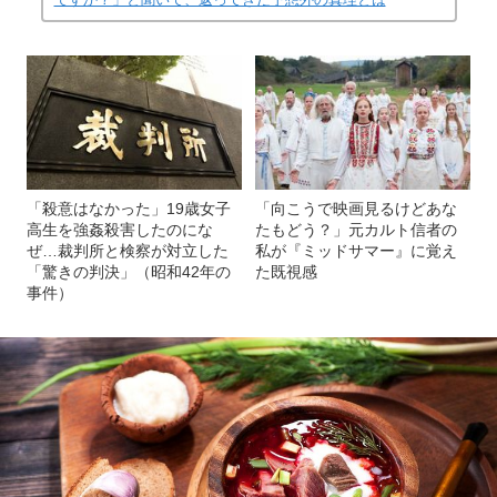
「殺意はなかった」19歳女子
「向こうで映画見るけどあな
高生を強姦殺害したのにな
たもどう？」元カルト信者の
ぜ…裁判所と検察が対立した
私が『ミッドサマー』に覚え
「驚きの判決」（昭和42年の
た既視感
事件）