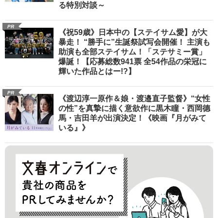
る特別対談～
PR
《祝59歳》日本中の【ステイサム愛】が大
暴走！ “勝手に”生誕祭試写会開催！ 主演も
助演も全部ステイサム！「ステサミー賞」
爆誕！【応募総数941票 全54作品の栄冠に
輝いた作品とはー!?】
PR
《渡辺淳一原作＆娘・渡邉直子監督》“女性
の性”を真摯に描く意欲作に黒木瞳・西岡德
馬・吉田羊が出演決定！《映画『月がみて
いる』》