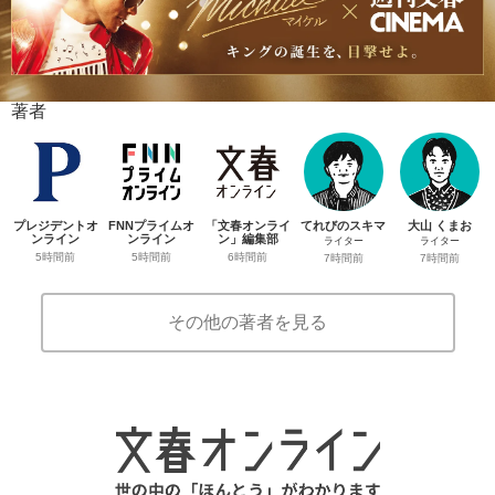
著者
プレジデントオ
FNNプライムオ
「文春オンライ
てれびのスキマ
大山 くまお
ンライン
ンライン
ン」編集部
ライター
ライター
5時間前
5時間前
6時間前
7時間前
7時間前
その他の著者を見る