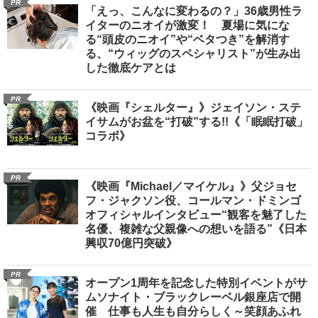
PR
「えっ、こんなに変わるの？」36歳男性ラ
イターのニオイが激変！ 夏場に気にな
る“頭皮のニオイ”や“ベタつき”を解消す
る、“ウィッグのスペシャリスト”が生み出
した徹底ケアとは
PR
《映画『シェルター』》ジェイソン・ステ
イサムがお盆を“打破”する!!《「眠眠打破」
コラボ》
PR
《映画『Michael／マイケル』》父ジョセ
フ・ジャクソン役、コールマン・ドミンゴ
オフィシャルインタビュー“観客を魅了した
名優、複雑な父親像への想いを語る”《日本
興収70億円突破》
PR
オープン1周年を記念した特別イベントがサ
ムソナイト・ブラックレーベル銀座店で開
催 仕事も人生も自分らしく～笑顔あふれ