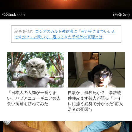
©iStock.com
(画像 3/6)
記事を読む
ロシアのカルト教信者に「何がそこまでいいん
ですか？」と聞いて、返ってきた予想外の真理とは
「日本人の人肉が一番うま
自殺か、孤独死か？ 事故物
い」パプアニューギニアの人
件住みます芸人が語る「トイ
食い洞窟を訪ねてみた
レに漂う異臭で分かった“前入
居者の死因”」