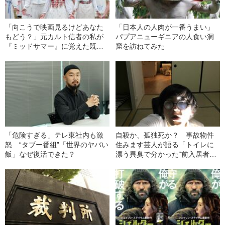
「向こうで映画見るけどあなた
「日本人の人肉が一番うまい」
もどう？」元カルト信者の私が
パプアニューギニアの人食い洞
『ミッドサマー』に覚えた既視
窟を訪ねてみた
感
「危険すぎる」テレ東社内も激
自殺か、孤独死か？ 事故物件
怒 “タブー番組”「世界のヤバい
住みます芸人が語る「トイレに
飯」なぜ復活できた？
漂う異臭で分かった“前入居者の
死因”」