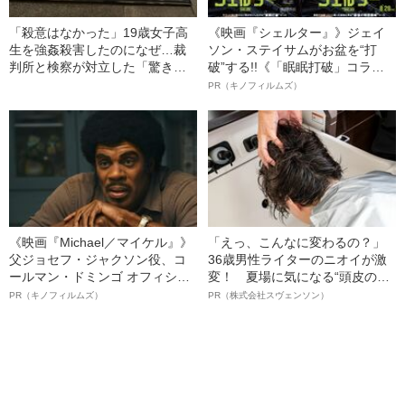
「殺意はなかった」19歳女子高
《映画『シェルター』》ジェイ
生を強姦殺害したのになぜ…裁
ソン・ステイサムがお盆を“打
判所と検察が対立した「驚きの
破”する!!《「眠眠打破」コラ
判決」（昭和42年の事件）
ボ》
PR（キノフィルムズ）
《映画『Michael／マイケル』》
「えっ、こんなに変わるの？」
父ジョセフ・ジャクソン役、コ
36歳男性ライターのニオイが激
ールマン・ドミンゴ オフィシャ
変！ 夏場に気になる“頭皮のニ
ルインタビュー“観客を魅了した
オイ”や“ベタつき”を解消す
PR（キノフィルムズ）
PR（株式会社スヴェンソン）
名優、複雑な父親像への想いを
る、“ウィッグのスペシャリス
語る”《日本興収70億円突破》
ト”が生み出した徹底ケアとは