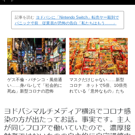
イート
記事を読む
ヨドバシに「Nintendo Switch」転売ヤー殺到で
パニック寸前 従業員が恐怖の告白「私たちはもう……」
ゲス不倫・パチンコ・風俗通
マスクだけじゃない……新型
い……身バレして「社会的に
コロナ ネットで5倍、10倍売
死ぬ」新型コロナの恐怖
れている「意外なもの」たち