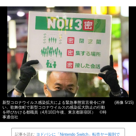
新型コロナウイルス感染拡大による緊急事態宣言発令に伴
(画像 5/15)
い、歌舞伎町で新型コロナウイルスの感染拡大防止の行動
を呼びかける都職員（4月10日午後、東京都新宿区） ©時
事通信社
記事を読む
ヨドバシに「Nintendo Switch」転売ヤー殺到で