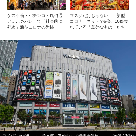
ゲス不倫・パチンコ・風俗通
マスクだけじゃない……新型
い……身バレして「社会的に
コロナ ネットで5倍、10倍売
死ぬ」新型コロナの恐怖
れている「意外なもの」たち