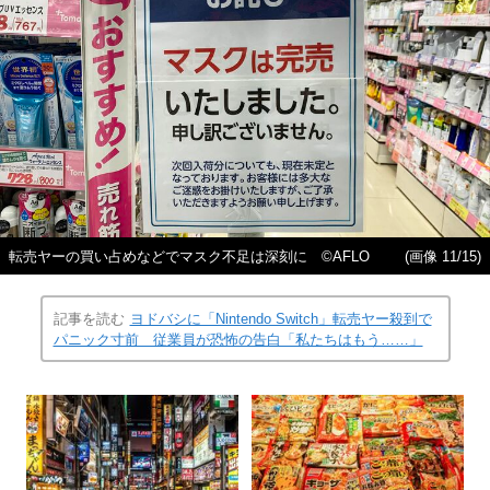
転売ヤーの買い占めなどでマスク不足は深刻に ©AFLO
(画像 11/15)
記事を読む
ヨドバシに「Nintendo Switch」転売ヤー殺到で
パニック寸前 従業員が恐怖の告白「私たちはもう……」