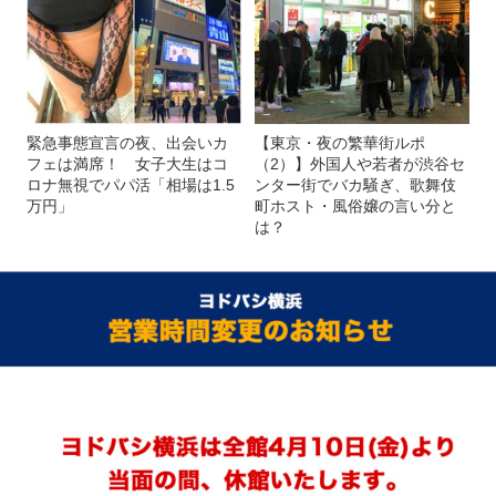
緊急事態宣言の夜、出会いカ
【東京・夜の繁華街ルポ
フェは満席！ 女子大生はコ
（2）】外国人や若者が渋谷セ
ロナ無視でパパ活「相場は1.5
ンター街でバカ騒ぎ、歌舞伎
万円」
町ホスト・風俗嬢の言い分と
は？