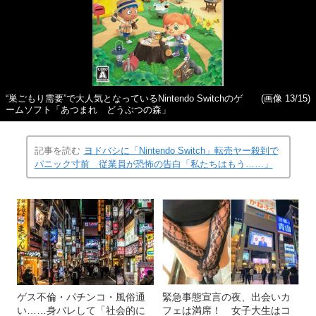
“巣ごもり需要”で大人気となっているNintendo Switchのゲ
(画像 13/15)
ームソフト「あつまれ どうぶつの森」
記事を読む
ヨドバシに「Nintendo Switch」転売ヤー殺到で
パニック寸前 従業員が恐怖の告白「私たちはもう……」
ゲス不倫・パチンコ・風俗通
緊急事態宣言の夜、出会いカ
い……身バレして「社会的に
フェは満席！ 女子大生はコ