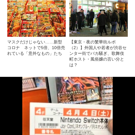
マスクだけじゃない……新型
【東京・夜の繁華街ルポ
コロナ ネットで5倍、10倍売
（2）】外国人や若者が渋谷セ
れている「意外なもの」たち
ンター街でバカ騒ぎ、歌舞伎
町ホスト・風俗嬢の言い分と
は？