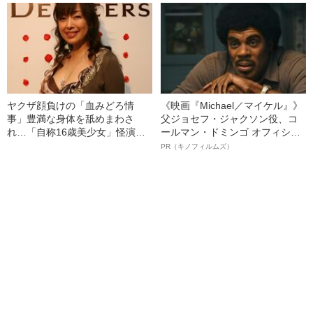
外国人や若者が渋谷センター街
活、相席居酒屋、カラオケバ
でバカ騒ぎ、歌舞伎町ホスト・
ー…新型コロナ“感染拡大”最前線
風俗嬢の言い分とは？
のいま
ヤクザ顔負けの「血みどろ情
《映画『Michael／マイケル』》
事」豊満な身体を舐めまわさ
父ジョセフ・ジャクソン役、コ
れ…「自称16歳美少女」怪演
ールマン・ドミンゴ オフィシャ
中、かたせ梨乃（69）の美しす
ルインタビュー“観客を魅了した
PR（キノフィルムズ）
ぎる“熟れ方”
名優、複雑な父親像への想いを
語る”《日本興収70億円突破》