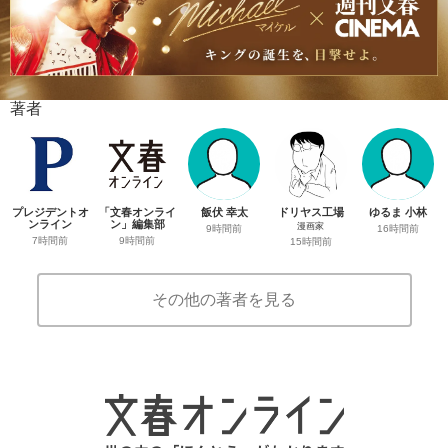
著者
プレジデントオ
「文春オンライ
飯伏 幸太
ドリヤス工場
ゆるま 小林
ンライン
ン」編集部
漫画家
9時間前
16時間前
7時間前
9時間前
15時間前
その他の著者を見る