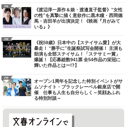
名優、複雑な父親像への想いを語る”《日本
興収70億円突破》
PR
《渡辺淳一原作＆娘・渡邉直子監督》“女性
の性”を真摯に描く意欲作に黒木瞳・西岡德
馬・吉田羊が出演決定！《映画『月がみて
いる』》
PR
《祝59歳》日本中の【ステイサム愛】が大
暴走！ “勝手に”生誕祭試写会開催！ 主演も
助演も全部ステイサム！「ステサミー賞」
爆誕！【応募総数941票 全54作品の栄冠に
輝いた作品とはー!?】
PR
オープン1周年を記念した特別イベントがサ
ムソナイト・ブラックレーベル銀座店で開
催 仕事も人生も自分らしく～笑顔あふれ
る特別対談～