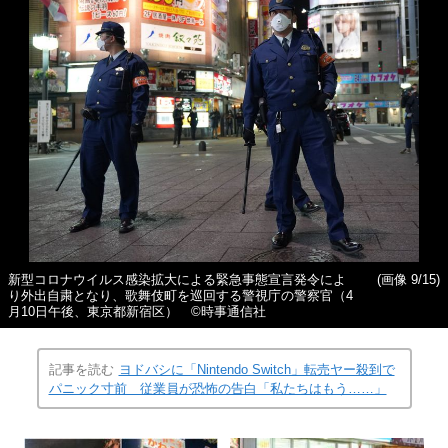
新型コロナウイルス感染拡大による緊急事態宣言発令によ
(画像 9/15)
り外出自粛となり、歌舞伎町を巡回する警視庁の警察官（4
月10日午後、東京都新宿区） ©時事通信社
記事を読む
ヨドバシに「Nintendo Switch」転売ヤー殺到で
パニック寸前 従業員が恐怖の告白「私たちはもう……」