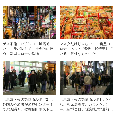
【ヨドバシ”超3密”状態でパニッ
緊急事態宣言の夜、出会いカフ
ク寸前、警察沙汰も】転売ヤー
ェは満席！ 女子大生はコロナ
の目的はマスクではなく……
無視でパパ活「相場は1.5万円」
ゲス不倫・パチンコ・風俗通
マスクだけじゃない……新型コ
い……身バレして「社会的に死
ロナ ネットで5倍、10倍売れて
ぬ」新型コロナの恐怖
いる「意外なもの」たち
【東京・夜の繁華街ルポ（2）】
【東京・夜の繁華街ルポ】パパ