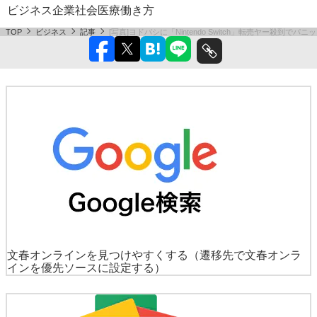
ーの目的はマスクではなく……
ビジネス
企業
社会
医療
働き方
TOP
ビジネス
記事
[写真]ヨドバシに「Nintendo Switch」転売ヤー殺
文春オンラインを見つけやすくする
（遷移先で文春オンラ
インを優先ソースに設定する）