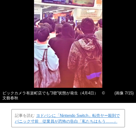
ビックカメラ有楽町店でも”3密”状態が発生（4月4日） ©
(画像 7/15)
文藝春秋
記事を読む
ヨドバシに「Nintendo Switch」転売ヤー殺到で
パニック寸前 従業員が恐怖の告白「私たちはもう……」