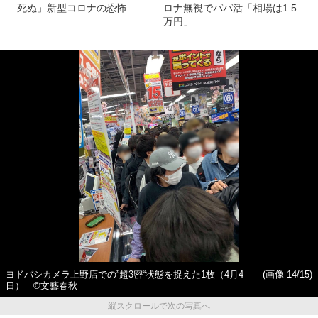
死ぬ」新型コロナの恐怖
ロナ無視でパパ活「相場は1.5
万円」
ヨドバシカメラ上野店での”超3密“状態を捉えた1枚（4月4
(画像 14/15)
日） ©文藝春秋
縦スクロールで次の写真へ