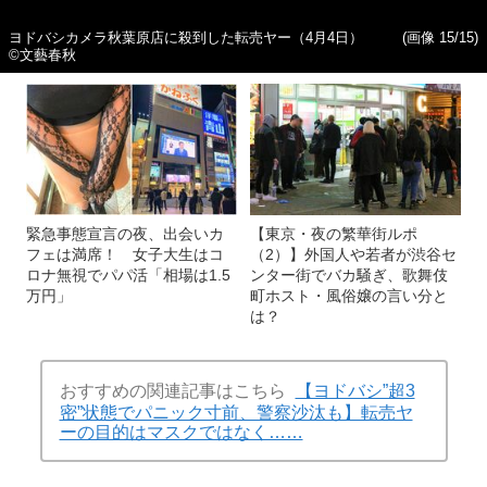
ヨドバシカメラ秋葉原店に殺到した転売ヤー（4月4日）
(画像 15/15)
©文藝春秋
緊急事態宣言の夜、出会いカ
【東京・夜の繁華街ルポ
フェは満席！ 女子大生はコ
（2）】外国人や若者が渋谷セ
ロナ無視でパパ活「相場は1.5
ンター街でバカ騒ぎ、歌舞伎
万円」
町ホスト・風俗嬢の言い分と
は？
おすすめの関連記事はこちら
【ヨドバシ”超3
密”状態でパニック寸前、警察沙汰も】転売ヤ