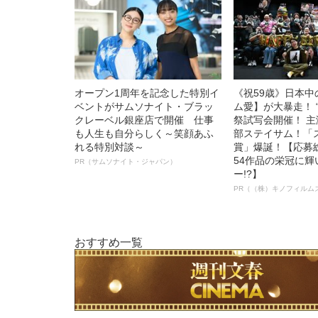
オープン1周年を記念した特別イ
《祝59歳》日本
ベントがサムソナイト・ブラッ
ム愛】が大暴走！ 
クレーベル銀座店で開催 仕事
祭試写会開催！ 
も人生も自分らしく～笑顔あふ
部ステイサム！「
れる特別対談～
賞」爆誕！【応募総
54作品の栄冠に
PR（サムソナイト・ジャパン）
ー!?】
PR（（株）キノフィルム
おすすめ一覧