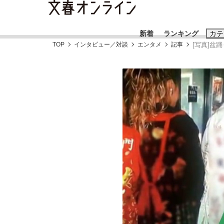
新着
ランキング
カテ
TOP
インタビュー／対談
エンタメ
記事
[写真]盆
スクープ
ニュー
おすすめのキ
#藤田晋
#三
#玉木雄一郎
《BTS厳戒トーキョー滞在記》RM→渋谷で飲
終戦から81年