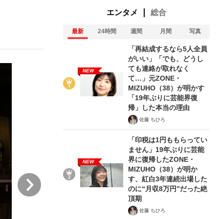
エンタメ
総合
最新
24時間
週間
月間
写真
む将棋
「再結成するなら5人全員
がいい」「でも、どうし
ても連絡が取れなく
NEW
て…」元ZONE・
った」侍ジャパン選手が証言した“NPB聞...
MIZUHO（38）が明かす
「19年ぶりに芸能界復
帰」した本当の理由
佐藤 ちひろ
「印税は1円ももらってい
ません」19年ぶりに芸能
界に復帰したZONE・
NEW
MIZUHO（38）が明か
次
す、紅白3年連続出場した
のに“月収8万円”だった絶
頂期
佐藤 ちひろ