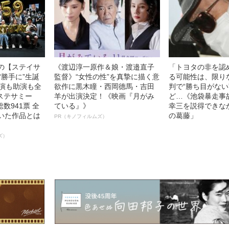
中の【ステイサ
《渡辺淳一原作＆娘・渡邉直子
「トヨタの非を認
“勝手に”生誕
監督》“女性の性”を真摯に描く意
る可能性は、限り
主演も助演も全
欲作に黒木瞳・西岡德馬・吉田
判で“勝ち目がない
ステサミー
羊が出演決定！《映画『月がみ
ど…《池袋暴走事
数941票 全
ている』》
幸三を説得できな
輝いた作品とは
の葛藤」
PR（キノフィルムズ）
ズ）