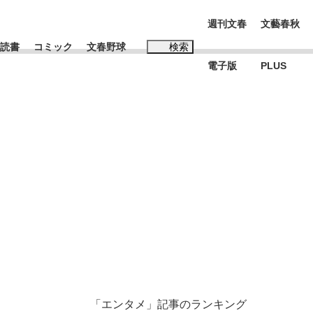
週刊文春
文藝春秋
読書
コミック
文春野球
検索
電子版
PLUS
インタビュー
読書
#松田聖子
本田圭佑が初めて明かした日本代表監督に...
K-POPアイドルたち
「エンタメ」記事のランキング