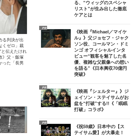
る、“ウィッグのスペシャ
リスト”が生み出した徹底
ケアとは
PR
《映画『Michael／マイケ
ル』》父ジョセフ・ジャク
める判決が出
ソン役、コールマン・ドミ
なくゼロ」裁
ンゴ オフィシャルインタ
”と伝えたけれ
ビュー“観客を魅了した名
故》父・飯塚
優、複雑な父親像への想い
かった「長男
を語る”《日本興収70億円
突破》
PR
《映画『シェルター』》ジ
ェイソン・ステイサムがお
盆を“打破”する!!《「眠眠
打破」コラボ》
PR
《祝59歳》日本中の【ス
テイサム愛】が大暴走！