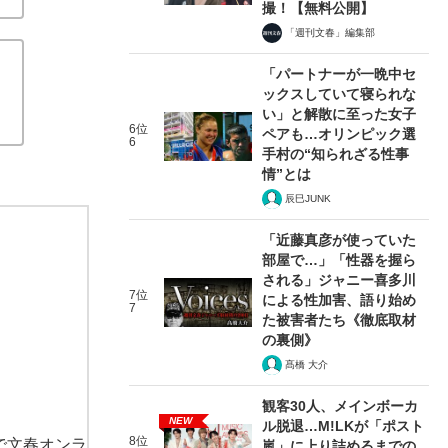
撮！【無料公開】
「週刊文春」編集部
「パートナーが一晩中セ
ックスしていて寝られな
い」と解散に至った女子
6位
ペアも…オリンピック選
6
手村の“知られざる性事
情”とは
辰巳JUNK
「近藤真彦が使っていた
部屋で…」「性器を握ら
される」ジャニー喜多川
7位
による性加害、語り始め
7
た被害者たち《徹底取材
の裏側》
髙橋 大介
観客30人、メインボーカ
NEW
ル脱退…M!LKが「ポスト
8位
で文春オンラ
嵐」に上り詰めるまでの