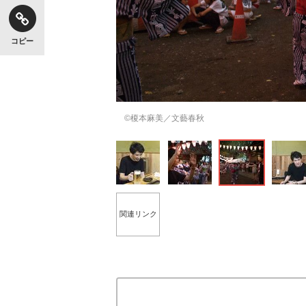
コピー
©榎本麻美／文藝春秋
関連リンク