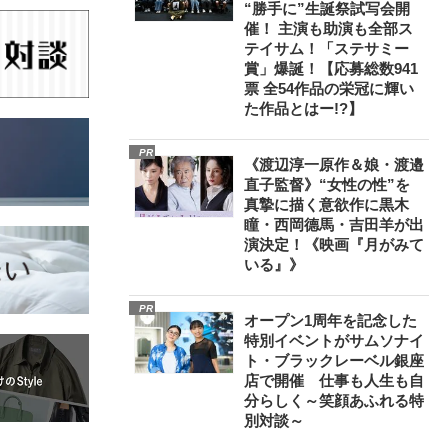
“勝手に”生誕祭試写会開
催！ 主演も助演も全部ス
テイサム！「ステサミー
賞」爆誕！【応募総数941
票 全54作品の栄冠に輝い
た作品とはー!?】
PR
《渡辺淳一原作＆娘・渡邉
直子監督》“女性の性”を
真摯に描く意欲作に黒木
瞳・西岡德馬・吉田羊が出
演決定！《映画『月がみて
いる』》
PR
オープン1周年を記念した
特別イベントがサムソナイ
ト・ブラックレーベル銀座
店で開催 仕事も人生も自
分らしく～笑顔あふれる特
別対談～