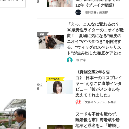
8
12年《ブレイク秘話》
「週刊文春」編集部
「えっ、こんなに変わるの？」
36歳男性ライターのニオイが激
PR
変！ 夏場に気になる“頭皮の
ニオイ”や“ベタつき”を解消す
る、“ウィッグのスペシャリス
ト”が生み出した徹底ケアとは
二瓶 仁志
《真剣交際2年を告
白》“日本一のコスプレイ
SCOOP!
ヤー”えなこに直撃インタ
9位
9
ビュー「彼がメンタルを
支えてくれました」
「文春オンライン」特集班
ヌードも不倫も厭わず、
離婚後も市川海老蔵や勝
地涼と浮名を…「離婚し
10