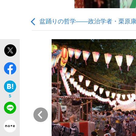
盆踊りの哲学――政治学者・栗原康
「最悪の空気のまま解散」WBC日本代表“敗戦
私のあのとき、私のいま
5
前
「クマが悪者扱いされているのが悲しい」『北
キングの誕生を、目撃せよ。