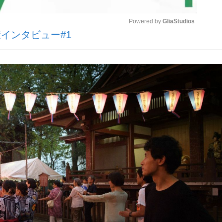
Powered by 
GliaStudios
インタビュー#1
観る将棋、読
Mute
”の真実 選手が明かす...
「敗因分析は一切聞かれなか
の国から』倉本聰氏（91...