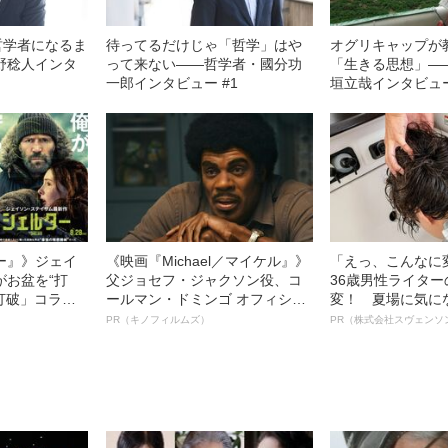
哲学者になるま
待ってるだけじゃ「哲学」はや
オグリキャップが
野稔人インタ
って来ない――哲学者・國分功
「生きる思想」―
一郎インタビュー #1
垣立哉インタビュー
ー』》ジェイ
《映画『Michael／マイケル』》
「えっ、こんなに
がお盆を“打
父ジョセフ・ジャクソン役、コ
36歳男性ライタ
眠打破」コラ
ールマン・ドミンゴ オフィシャ
変！ 夏場に気に
ルインタビュー“観客を魅了した
オイ”や“ベタつき
PR（キノフィルムズ）
PR（株式会社スヴェンソ
名優、複雑な父親像への想いを
る、“ウィッグの
語る”《日本興収70億円突破》
ト”が生み出した