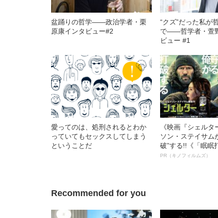
盆踊りの哲学――政治学者・栗
“クズ”だった私が
原康インタビュー#2
で――哲学者・萱
ビュー #1
愛ってのは、処刑されるとわか
《映画『シェルタ
っていてもセックスしてしまう
ソン・ステイサム
ということだ
破”する!!《「眠
ボ》
PR（キノフィルムズ）
Recommended for you