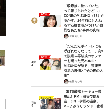
「収録後に泣いていた、
って報じられたけど…」
NEW
ZONEのMIZUHO（38）が
明かす、24年前にとんね
るず石橋貴明がつけた“強
4/11
烈なあだ名”事件の真相
佐藤 ちひろ
「だんだんボイトレにも
呼ばれなくなって…」高3
で脱退→再結成のオファ
NEW
ーも断った元ZONE・
4位
4
MIZUHOが語る、芸能界
引退の裏側と“その後の人
生”
佐藤 ちひろ
《BTS厳戒トーキョー滞
在記》RM→渋谷で飲み
SCOOP!
会、JIN→伊豆の温泉、
5位
5
V→よみうりランド…密着