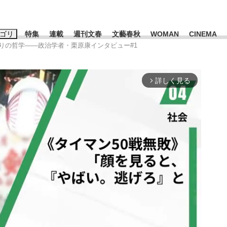
ゴリ
特集
連載
週刊文春
文藝春秋
WOMAN
CINEMA
踊りの哲学――政治学者・栗原康インタビュー#1
キーワード入力
ス
エンタメ
ライフ
ビジネス
詳しく見る
arrow_forward_ios
ーワードタグ一覧
山凌輝
#高市早苗
#後藤真希
#森岡毅
#城彰二
#内田有紀
#亀和田武
み会、JIN→伊豆の...
「90%は失敗する。でも…」
日本生まれの