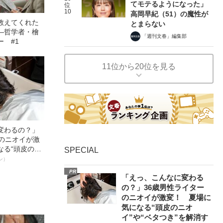
てモテるようになった」
位
10
高岡早紀（51）の魔性が
教えてくれた
とまらない
―哲学者・檜
「週刊文春」編集部
 #1
11位から20位を見る
変わるの？」
ーのニオイが激
なる“頭皮のニ
SPECIAL
”を解消す
ン）
スペシャリス
PR
徹底ケアとは
「えっ、こんなに変わる
の？」36歳男性ライター
のニオイが激変！ 夏場に
気になる“頭皮のニオ
イ”や“ベタつき”を解消す