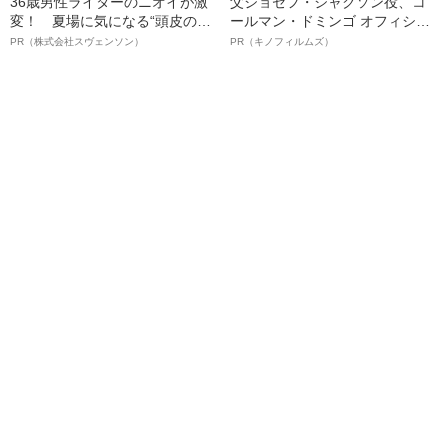
36歳男性ライターのニオイが激
父ジョセフ・ジャクソン役、コ
変！ 夏場に気になる“頭皮のニ
ールマン・ドミンゴ オフィシャ
オイ”や“ベタつき”を解消す
ルインタビュー“観客を魅了した
PR（株式会社スヴェンソン）
PR（キノフィルムズ）
る、“ウィッグのスペシャリス
名優、複雑な父親像への想いを
ト”が生み出した徹底ケアとは
語る”《日本興収70億円突破》