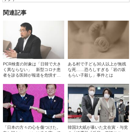
関連記事
PCR検査の対象は「日韓で大き
ある村で子ども30人以上が無残
く異ならない」 新型コロナ患
な死……恐ろしすぎる「岩の坂
者を診る医師が報道を危惧する
もらい子殺し」事件とは
理由
「日本の方々の心を傷つけた。
韓国3大紙が暴いた文在寅・与党