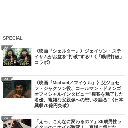
SPECIAL
PR
《映画『シェルター』》ジェイソン・ステ
イサムがお盆を“打破”する!!《「眠眠打破」
コラボ》
PR
《映画『Michael／マイケル』》父ジョセ
フ・ジャクソン役、コールマン・ドミンゴ
オフィシャルインタビュー“観客を魅了した
名優、複雑な父親像への想いを語る”《日本
興収70億円突破》
PR
「えっ、こんなに変わるの？」36歳男性ラ
イターのニオイが激変！ 夏場に気にな