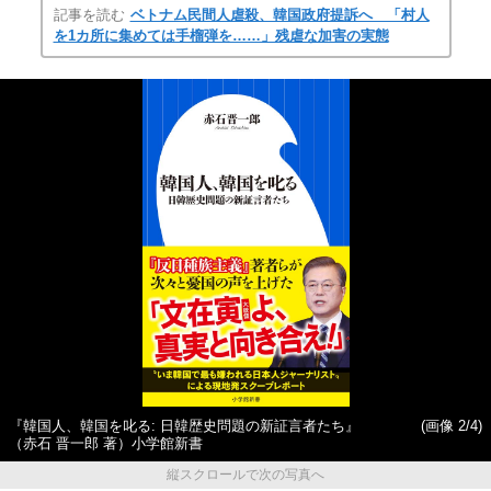
記事を読む
ベトナム民間人虐殺、韓国政府提訴へ 「村人
を1カ所に集めては手榴弾を……」残虐な加害の実態
『韓国人、韓国を叱る: 日韓歴史問題の新証言者たち』
(画像 2/4)
（赤石 晋一郎 著）小学館新書
縦スクロールで次の写真へ