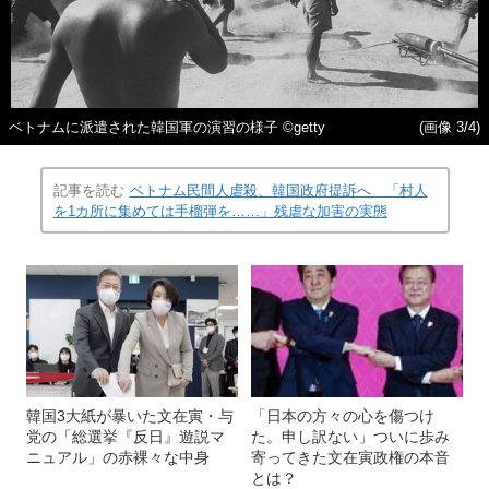
ベトナムに派遣された韓国軍の演習の様子 ©getty
(画像 3/4)
記事を読む
ベトナム民間人虐殺、韓国政府提訴へ 「村人
を1カ所に集めては手榴弾を……」残虐な加害の実態
韓国3大紙が暴いた文在寅・与
「日本の方々の心を傷つけ
党の「総選挙『反日』遊説マ
た。申し訳ない」ついに歩み
ニュアル」の赤裸々な中身
寄ってきた文在寅政権の本音
とは？