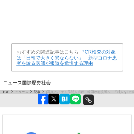
おすすめの関連記事はこちら
PCR検査の対象
は「日韓で大きく異ならない」 新型コロナ患
者を診る医師が報道を危惧する理由
ニュース
国際
歴史
社会
TOP
ニュース
記事
[写真]ベトナム民間人虐殺、韓国政府提訴へ 「村人を1