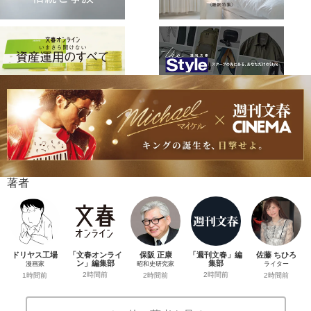
著者
ドリヤス工場
「文春オンライ
保阪 正康
「週刊文春」編
佐藤 ちひろ
ン」編集部
集部
漫画家
昭和史研究家
ライター
2時間前
2時間前
1時間前
2時間前
2時間前