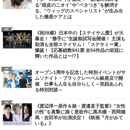
る“頭皮のニオイ”や“ベタつき”を解消す
る、“ウィッグのスペシャリスト”が生み出
した徹底ケアとは
PR
《祝59歳》日本中の【ステイサム愛】が大
暴走！ “勝手に”生誕祭試写会開催！ 主演も
助演も全部ステイサム！「ステサミー賞」
爆誕！【応募総数941票 全54作品の栄冠に
輝いた作品とはー!?】
PR
オープン1周年を記念した特別イベントがサ
ムソナイト・ブラックレーベル銀座店で開
催 仕事も人生も自分らしく～笑顔あふれ
る特別対談～
PR
《渡辺淳一原作＆娘・渡邉直子監督》“女性
の性”を真摯に描く意欲作に黒木瞳・西岡德
馬・吉田羊が出演決定！《映画『月がみて
いる』》