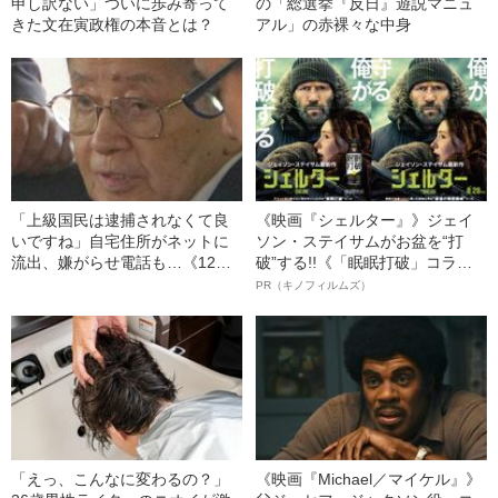
申し訳ない」ついに歩み寄って
の「総選挙『反日』遊説マニュ
きた文在寅政権の本音とは？
アル」の赤裸々な中身
「上級国民は逮捕されなくて良
《映画『シェルター』》ジェイ
いですね」自宅住所がネットに
ソン・ステイサムがお盆を“打
流出、嫌がらせ電話も…《12人
破”する!!《「眠眠打破」コラ
死傷の池袋暴走事故》飯塚幸三
ボ》
PR（キノフィルムズ）
の長男が直面した「加害者家族
への暴力」
「えっ、こんなに変わるの？」
《映画『Michael／マイケル』》