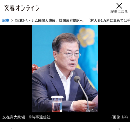
記事に戻る
記事
[写真]ベトナム民間人虐殺、韓国政府提訴へ 「村人を1カ所に集めては
文在寅大統領 ©時事通信社
(画像 1/4)