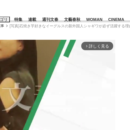
ゴリ
特集
連載
週刊文春
文藝春秋
WOMAN
CINEMA
記事
[写真]石焼き芋好きなイーグルスの新外国人シャギワが必ず活躍する理
キーワード入力
ス
エンタメ
ライフ
ビジネス
詳しく見る
arrow_forward_ios
ーワードタグ一覧
山凌輝
#高市早苗
#後藤真希
#森岡毅
#城彰二
#内田有紀
観る将棋、読
#亀和田武
て明かした日本代表監督に...
「最悪の空気のまま解散」W