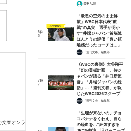
我妻 弘崇
「最悪の空気のまま解
散」WBC日本代表“敗
SCOOP!
戦”の真実 選手が明か
6位
す“井端ジャパン”首脳陣
6
ほんとうの評価「良い距
離感だったコーチは…」
「週刊文春」編集部
《WBCの裏側》大谷翔平
「幻の登板計画」、侍ジ
ャパンが語る「井口新監
7位
督」「井端ジャパンの総
7
括」…「週刊文春」が報
じたWBC2026スクープ
「週刊文春」編集部
「生理が来ないの」チョ
コバナナをくわえ、自ら
で文春オンラ
の経血を…“狂気すぎる
JK”を熱演、旧ジャニーズ