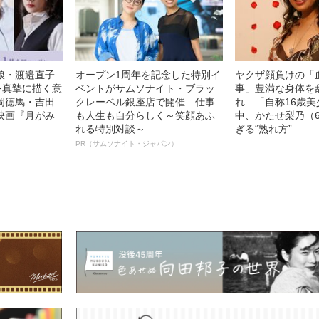
娘・渡邉直子
オープン1周年を記念した特別イ
ヤクザ顔負けの「
を真摯に描く意
ベントがサムソナイト・ブラッ
事」豊満な身体を
岡德馬・吉田
クレーベル銀座店で開催 仕事
れ…「自称16歳
映画『月がみ
も人生も自分らしく～笑顔あふ
中、かたせ梨乃（
れる特別対談～
ぎる“熟れ方”
PR（サムソナイト・ジャパン）