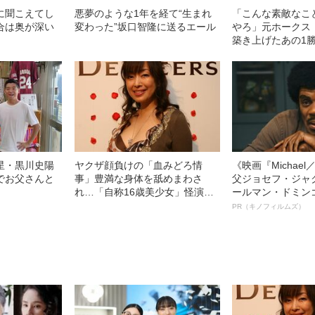
に聞こえてし
悪夢のような1年を経て“生まれ
「こんな素敵なこ
合は奥が深い
変わった”坂口智隆に送るエール
やろ」元ホークス
築き上げたあの1
星・黒川史陽
ヤクザ顔負けの「血みどろ情
《映画『Michae
でお父さんと
事」豊満な身体を舐めまわさ
父ジョセフ・ジャ
れ…「自称16歳美少女」怪演
ールマン・ドミン
中、かたせ梨乃（69）の美しす
ルインタビュー“
PR（キノフィルムズ）
ぎる“熟れ方”
名優、複雑な父親
語る”《日本興収7