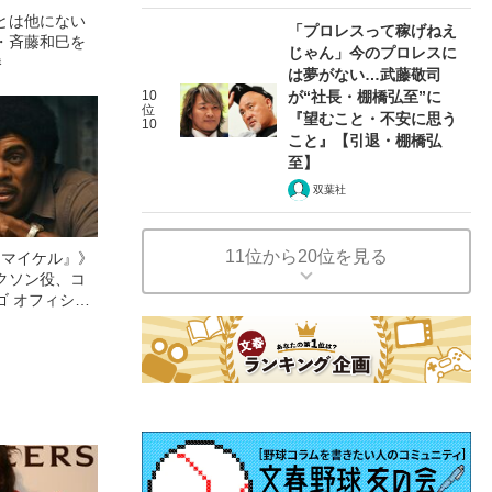
とは他にない
「プロレスって稼げねえ
・斉藤和巳を
じゃん」今のプロレスに
勝
は夢がない…武藤敬司
10
が“社長・棚橋弘至”に
位
『望むこと・不安に思う
10
こと』【引退・棚橋弘
至】
双葉社
11位から20位を見る
l／マイケル』》
クソン役、コ
ゴ オフィシャ
観客を魅了した
像への想いを
0億円突破》