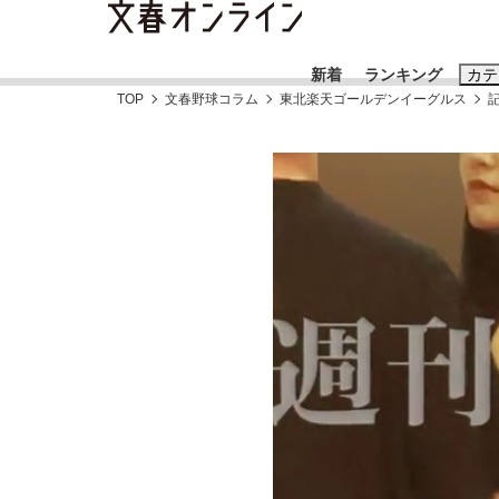
新着
ランキング
カテ
TOP
文春野球コラム
東北楽天ゴールデンイーグルス
スクープ
ニュー
おすすめのキ
#藤田晋
#三
#玉木雄一郎
「90%は失敗する。でも…」本田圭佑が初め
終戦から81年