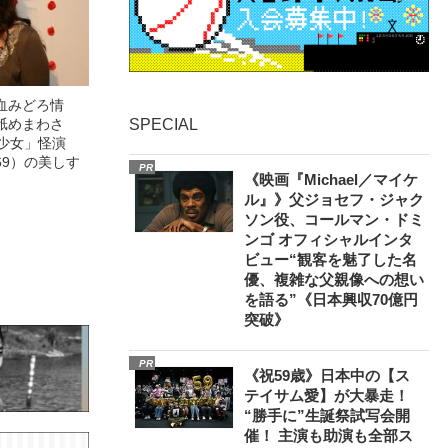
血みどろ情
舐めまわさ
SPECIAL
美少女」怪演
69）の美しす
PR
《映画『Michael／マイケ
ル』》父ジョセフ・ジャク
ソン役、コールマン・ドミ
ンゴ オフィシャルインタ
ビュー“観客を魅了した名
優、複雑な父親像への想い
を語る”《日本興収70億円
突破》
PR
《祝59歳》日本中の【ス
テイサム愛】が大暴走！
“勝手に”生誕祭試写会開
催！ 主演も助演も全部ス