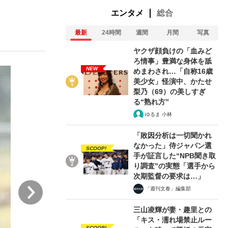
エンタメ
総合
最新
24時間
週間
月間
写真
ない資産運用のすべて
ヤクザ顔負けの「血みど
ろ情事」豊満な身体を舐
NEW
めまわされ…「自称16歳
美少女」怪演中、かたせ
が悲しい」『北の国から』倉本聰氏（91...
梨乃（69）の美しすぎ
る“熟れ方”
ゆるま 小林
「敗因分析は一切聞かれ
なかった」侍ジャパン選
SCOOP!
手が証言した“NPB聞き取
り調査”の実態「選手から
次期監督の要求は…」
次
「週刊文春」編集部
三山凌輝が妻・趣里との
「キス・濡れ場禁止ルー
SCOOP!