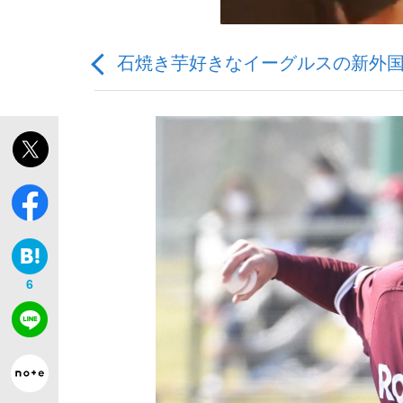
石焼き芋好きなイーグルスの新外
「敗因分析は一切聞かれなかった」侍ジャパン選
キングの誕生を、目撃せよ。
6
the Style
「目標達成できなかったからと言って…」サッ