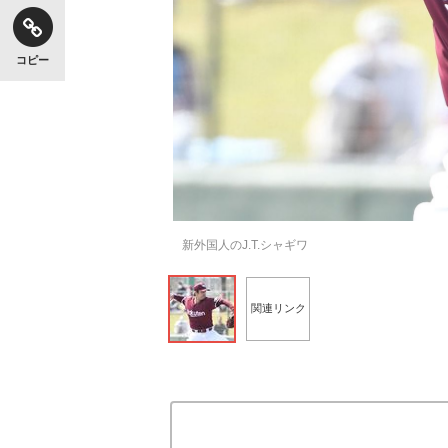
コピー
新外国人のJ.T.シャギワ
関連リンク