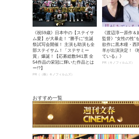
《祝59歳》日本中の【ステイサ
《渡辺淳一原作＆
ム愛】が大暴走！ “勝手に”生誕
監督》“女性の性”
祭試写会開催！ 主演も助演も全
欲作に黒木瞳・西
部ステイサム！「ステサミー
羊が出演決定！《
賞」爆誕！【応募総数941票 全
ている』》
54作品の栄冠に輝いた作品とは
PR（キノフィルムズ）
ー!?】
PR（（株）キノフィルムズ）
おすすめ一覧