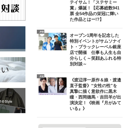
テイサム！「ステサミー
賞」爆誕！【応募総数941
票 全54作品の栄冠に輝い
た作品とはー!?】
PR
オープン1周年を記念した
特別イベントがサムソナイ
ト・ブラックレーベル銀座
店で開催 仕事も人生も自
分らしく～笑顔あふれる特
別対談～
PR
《渡辺淳一原作＆娘・渡邉
直子監督》“女性の性”を
真摯に描く意欲作に黒木
瞳・西岡德馬・吉田羊が出
演決定！《映画『月がみて
いる』》