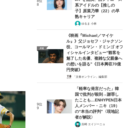
8位
8
系アイドルの【推しの
子】原菜乃華（22）の早
熟キャリア
ゆるま 小林
《映画『Michael／マイケ
ル』》父ジョセフ・ジャクソン
役、コールマン・ドミンゴ オフ
PR
ィシャルインタビュー“観客を
魅了した名優、複雑な父親像へ
の想いを語る”《日本興収70億
円突破》
「文春オンライン」編集部
「軽率な発言だった」韓
国で批判が殺到→謝罪し
たことも…ENHYPEN日本
9位
人メンバー・ニキ（19）
9
の“本当の評判”〈現地記
者が解説〉
吉崎 エイジーニョ