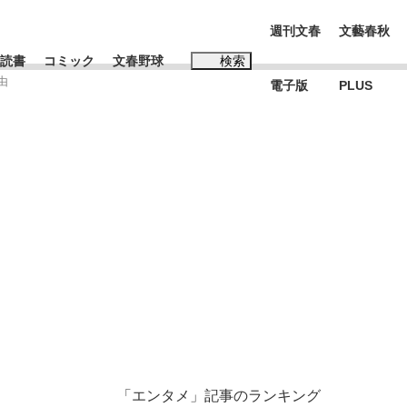
週刊文春
文藝春秋
読書
コミック
文春野球
検索
由
電子版
PLUS
インタビュー
読書
#松田聖子
む将棋
BC日本代表“敗戦”の真実 選手が明かす...
「エンタメ」記事のランキング