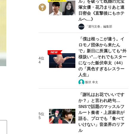
ル」を破って既婚の元宝
塚女優・花乃まりあと連
日密会《直撃後にもホテ
ルへ…》
「週刊文春」編集部
「僕は根っこが違う。イ
ロモノ団体から来たん
石焼き芋好きなイーグルスの新外国人シ
で」新日に所属しても“外
NEW
様扱い”…それでもスター
4位
文春野球コラム Cリーグ2020
2020/06/0
4
になった飯伏幸太（44）
の「異色すぎるレスラー
人生」
関連記事
飯伏 幸太
香川出身の熱くない自分が、カープファンになった理由
「謝礼はお花でいいです
観客試合は奥が深い
悪夢のような1年を経て“生まれ変わ
か？」と言われ絶句…
SNSで話題のマッスルフ
ルート奏者・上原麻衣が
5位
5
語る、プロでも「食べて
いけない」音楽界のリア
ル