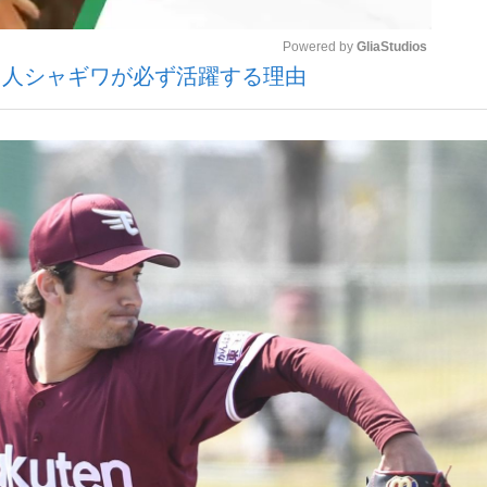
Powered by 
GliaStudios
国人シャギワが必ず活躍する理由
いまさら聞け
Mute
手が証言した“NPB聞...
「クマが悪者扱いされているの
もっと見る
カー日本代表・森保一監督...