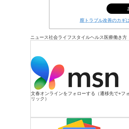
膣トラブル改善のカギ
ニュース
社会
ライフスタイル
ヘルス
医療
働き方
文春オンラインをフォローする
（遷移先で+フ
リック）