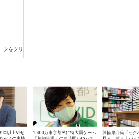
ークをクリ
0キロ以上やせ
1,400万東京都民に特大罰ゲーム
箕輪厚介氏「セク
それぞれの事情
『都知事選』のお時間がやって
見る、成り上がり