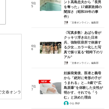
ント高島忠夫から「長男
5位
5
を奪った」17歳家政婦の
闇深さ（昭和39年の事
件）
「文春オンライン」編集部
〈写真多数〉あばら骨が
クッキリ浮き出た日本
兵、強制収容所で体操す
6位
る少女…カラー化した写
6
真で振り返る“戦時下のリ
アル”
「文春オンライン」編集部
妊娠発覚後、医者と義母
から「絶対に奇形の子が
NEW
うまれる」と…9歳で“広
7位
島原爆”を体験した女性が
7
で文春オンラ
明かす、それでも「う
む」と決めた理由
小山 美砂