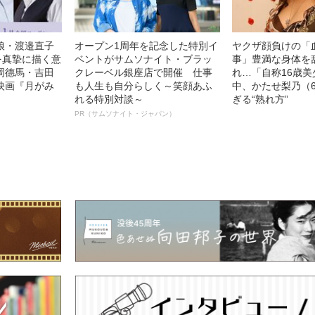
娘・渡邉直子
オープン1周年を記念した特別イ
ヤクザ顔負けの「
を真摯に描く意
ベントがサムソナイト・ブラッ
事」豊満な身体を
岡德馬・吉田
クレーベル銀座店で開催 仕事
れ…「自称16歳
映画『月がみ
も人生も自分らしく～笑顔あふ
中、かたせ梨乃（
れる特別対談～
ぎる“熟れ方”
PR（サムソナイト・ジャパン）