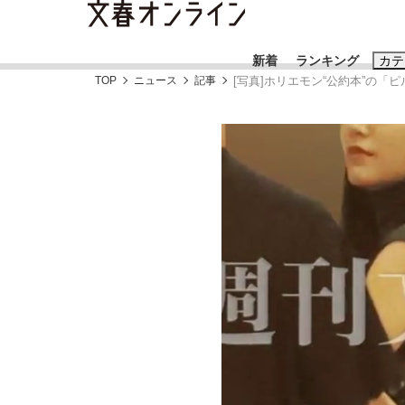
新着
ランキング
カテ
TOP
ニュース
記事
[写真]ホリエモン“公約本”の
スクープ
ニュー
おすすめのキ
#藤田晋
#三
#玉木雄一郎
「90%は失敗する。でも…」本田圭佑が初め
終戦から81年