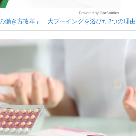
Powered by 
GliaStudios
性の働き方改革」 大ブーイングを浴びた2つの理由
Mute
手が証言した“NPB聞...
「クマが悪者扱いされているの
カー日本代表・森保一監督...