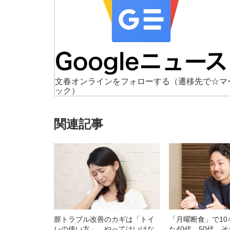
文春オンラインをフォローする
（遷移先で☆マ
ック）
関連記事
膣トラブル改善のカギは「トイ
「月曜断食」で1
レの使い方」 やってはいけな
た40代、50代、