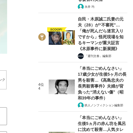
永井 均
自民・木原誠二氏妻の元
夫（28）が“不審死”…
SCOOP!
「俺が死んだら迷宮入り
2/10
ですから」怪死現場を知
るキーマンが重大証言
《木原事件に新展開》
「週刊文春」編集部
「本当にごめんなさい」
17歳少女が生後5ヶ月の長
男を殺害…《高島忠夫の
ンク
4位
長男殺害事件》夫婦が背
4
負った“消えない傷”（昭
和39年の事件）
鉄人ノンフィクション編集部
「本当にごめんなさい」
生後5ヵ月の赤ん坊を風呂
に沈めて殺害…人気タレ