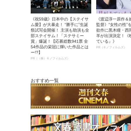
《祝59歳》日本中の【ステイサ
《渡辺淳一原作＆
ム愛】が大暴走！ “勝手に”生誕
監督》“女性の性”
祭試写会開催！ 主演も助演も全
欲作に黒木瞳・西
部ステイサム！「ステサミー
羊が出演決定！《
賞」爆誕！【応募総数941票 全
ている』》
54作品の栄冠に輝いた作品とは
PR（キノフィルムズ）
ー!?】
PR（（株）キノフィルムズ）
おすすめ一覧