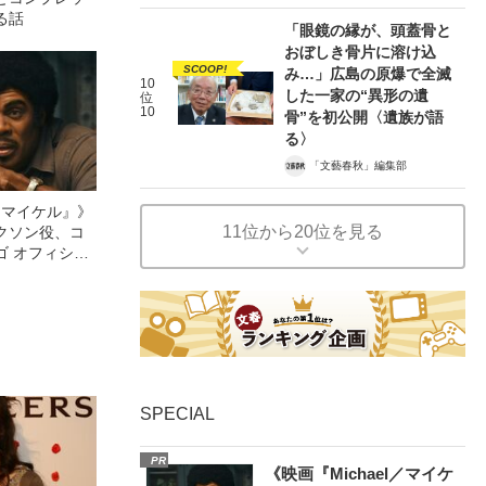
る話
「眼鏡の縁が、頭蓋骨と
おぼしき骨片に溶け込
SCOOP!
み…」広島の原爆で全滅
10
した一家の“異形の遺
位
10
骨”を初公開〈遺族が語
る〉
「文藝春秋」編集部
l／マイケル』》
11位から20位を見る
クソン役、コ
ゴ オフィシャ
観客を魅了した
像への想いを
0億円突破》
SPECIAL
PR
《映画『Michael／マイケ