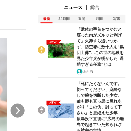
ニュース
総合
最新
24時間
週間
月間
写真
「遺体の手首をつかむと
腐った肉がズルッと剥げ
て」火葬すら追いつか
NEW
ず、防空壕に数十人を“集
が悲しい」『北の国から』倉本聰氏（91...
団土葬”…この世の地獄を
見た少年兵が明かした“過
酷すぎる任務”とは
永井 均
「死にたくないんです。
切ってください」麻酔な
しで腕を切断した少女、
瞼も唇も真っ黒に腫れあ
NEW
次
がり「この仇、討って下
さい」と息絶えた少年…
原爆投下直後に“広島の離
島で起きていた知られざ
る被害の実情