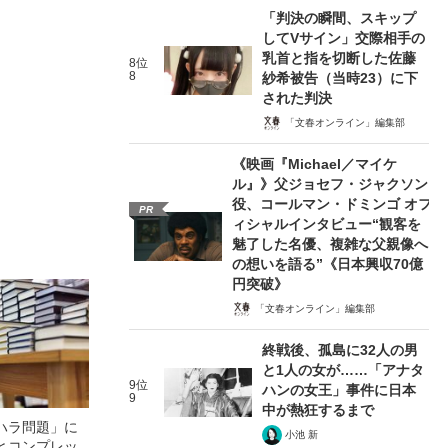
「判決の瞬間、スキップ
してVサイン」交際相手の
乳首と指を切断した佐藤
8位
8
紗希被告（当時23）に下
された判決
「文春オンライン」編集部
《映画『Michael／マイケ
ル』》父ジョセフ・ジャクソン
役、コールマン・ドミンゴ オフ
PR
ィシャルインタビュー“観客を
魅了した名優、複雑な父親像へ
の想いを語る”《日本興収70億
円突破》
「文春オンライン」編集部
終戦後、孤島に32人の男
と1人の女が……「アナタ
9位
ハンの女王」事件に日本
9
中が熱狂するまで
ハラ問題」に
小池 新
とコンプレッ