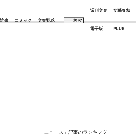
週刊文春
文藝春秋
読書
コミック
文春野球
検索
電子版
PLUS
インタビュー
読書
#松田聖子
む将棋
BC日本代表“敗戦”の真実 選手が明かす...
「ニュース」記事のランキング