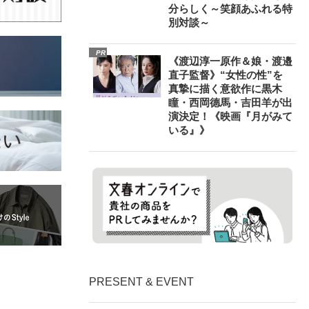
分らしく～笑顔あふれる特
別対談～
PR
《渡辺淳一原作＆娘・渡邉
直子監督》“女性の性”を
真摯に描く意欲作に黒木
瞳・西岡德馬・吉田羊が出
演決定！《映画『月がみて
いる』》
PRESENT & EVENT