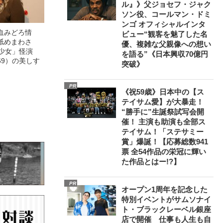
ル』》父ジョセフ・ジャク
ソン役、コールマン・ドミ
ンゴ オフィシャルインタ
血みどろ情
ビュー“観客を魅了した名
舐めまわさ
優、複雑な父親像への想い
美少女」怪演
を語る”《日本興収70億円
69）の美しす
突破》
PR
《祝59歳》日本中の【ス
テイサム愛】が大暴走！
“勝手に”生誕祭試写会開
催！ 主演も助演も全部ス
テイサム！「ステサミー
賞」爆誕！【応募総数941
票 全54作品の栄冠に輝い
た作品とはー!?】
PR
オープン1周年を記念した
特別イベントがサムソナイ
ト・ブラックレーベル銀座
店で開催 仕事も人生も自