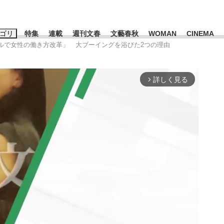
ゴリ
特集
連載
週刊文春
文藝春秋
WOMAN
CINEMA
「ピルで女性の働き方改革」 大ブーイングを浴びた2つの理由
キーワード入力
ス
エンタメ
ライフ
ビジネス
詳しく見る
arrow_forward_ios
ーワードタグ一覧
山凌輝
#高市早苗
#後藤真希
#森岡毅
#城彰二
#内田有紀
観る将棋、読
#亀和田武
て明かした日本代表監督に...
「最悪の空気のまま解散」W