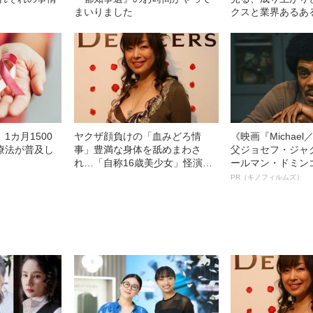
まいりました
クスと業界あるあ
1カ月1500
ヤクザ顔負けの「血みどろ情
《映画『Michae
療法が普及し
事」豊満な身体を舐めまわさ
父ジョセフ・ジャ
れ…「自称16歳美少女」怪演
ールマン・ドミン
中、かたせ梨乃（69）の美しす
ルインタビュー“
PR（キノフィルムズ）
ぎる“熟れ方”
名優、複雑な父親
語る”《日本興収7