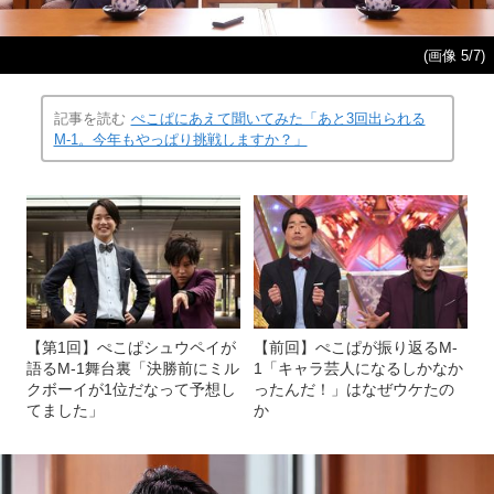
(画像 5/7)
記事を読む
ぺこぱにあえて聞いてみた「あと3回出られる
M-1。今年もやっぱり挑戦しますか？」
【第1回】ぺこぱシュウペイが
【前回】ぺこぱが振り返るM-
語るM-1舞台裏「決勝前にミル
1「キャラ芸人になるしかなか
クボーイが1位だなって予想し
ったんだ！」はなぜウケたの
てました」
か