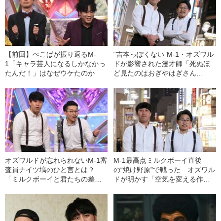
【前回】ぺこぱが振り返るM-
“吉本っぽくない”M-1・オズワル
1「キャラ芸人になるしかなかっ
ドが影響された漫才師「死ぬほ
たんだ！」はなぜウケたのか
ど見たのはおぎやはぎさん
と……」
オズワルドが忘れられないM-1審
M-1最高点ミルクボーイ直後
査員ナイツ塙のひと言とは？
の“焼け野原”で戦った オズワル
「ミルクボーイと君たちの差
ドが明かす「空気を変える作
は……」
戦」