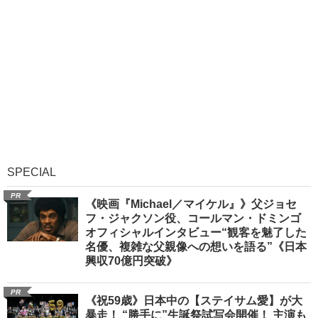
SPECIAL
PR
《映画『Michael／マイケル』》父ジョセ
フ・ジャクソン役、コールマン・ドミンゴ
オフィシャルインタビュー“観客を魅了した
名優、複雑な父親像への想いを語る”《日本
興収70億円突破》
PR
《祝59歳》日本中の【ステイサム愛】が大
暴走！ “勝手に”生誕祭試写会開催！ 主演も