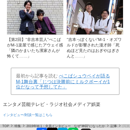
【第2回】“非吉本芸人”ぺこぱ
“吉本っぽくない”M-1・オズワ
がM-1楽屋で感じたアウェイ感
ルドが影響された漫才師「死
「隣のかまいたち濱家さんが
ぬほど見たのはおぎやはぎさ
怖くて……」
んと……」
最初から記事を読む
ぺこぱシュウペイが語る
M-1舞台裏「じつは決勝前にミルクボーイが1
位だなって予想してた」
エンタメ
芸能
テレビ・ラジオ
社会
メディア
娯楽
インタビュー/対談一覧はこちら
TOP
特集
2019年M-1・全員インタビュー なぜ“神回”になったか
記事
[写