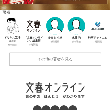
著者
ドリヤス工場
「文春オンライ
ゆるま 小林
永井 均
時事ドットコム
ン」編集部
漫画家
5時間前
5時間前
7時間前
5時間前
4時間前
その他の著者を見る