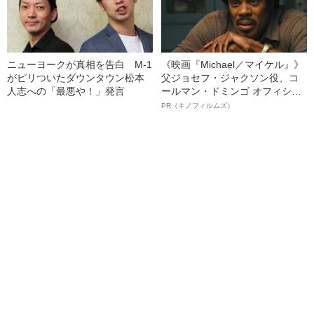
ニューヨークが真相を告白 M-1
《映画『Michael／マイケル』》
がピリついたダウンタウン松本
父ジョセフ・ジャクソン役、コ
人志への「最悪や！」発言
ールマン・ドミンゴ オフィシャ
ルインタビュー“観客を魅了した
PR（キノフィルムズ）
名優、複雑な父親像への想いを
語る”《日本興収70億円突破》