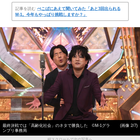
記事を読む
ぺこぱにあえて聞いてみた「あと3回出られる
M-1。今年もやっぱり挑戦しますか？」
最終決戦では「高齢化社会」のネタで勝負した ©M-1グラ
(画像 2/7)
ンプリ事務局
縦スクロールで次の写真へ