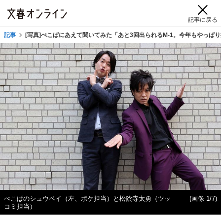
記事に戻る
記事
[写真]ぺこぱにあえて聞いてみた「あと3回出られるM-1。今年もやっぱ
ぺこぱのシュウペイ（左、ボケ担当）と松陰寺太勇（ツッ
(画像 1/7)
コミ担当）