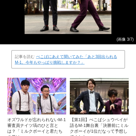
(画像 3/7)
記事を読む
ぺこぱにあえて聞いてみた「あと3回出られる
M-1。今年もやっぱり挑戦しますか？」
オズワルドが忘れられないM-1
【第1回】ぺこぱシュウペイが
審査員ナイツ塙のひと言と
語るM-1舞台裏「決勝前にミル
は？「ミルクボーイと君たち
クボーイが1位だなって予想し