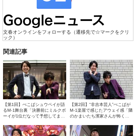
文春オンラインをフォローする
（遷移先で☆マークをクリ
ック）
関連記事
【第1回】ぺこぱシュウペイが語
【第2回】“非吉本芸人”ぺこぱが
るM-1舞台裏「決勝前にミルクボ
M-1楽屋で感じたアウェイ感「隣
ーイが1位だなって予想してまし
のかまいたち濱家さんが怖く
た」
て……」