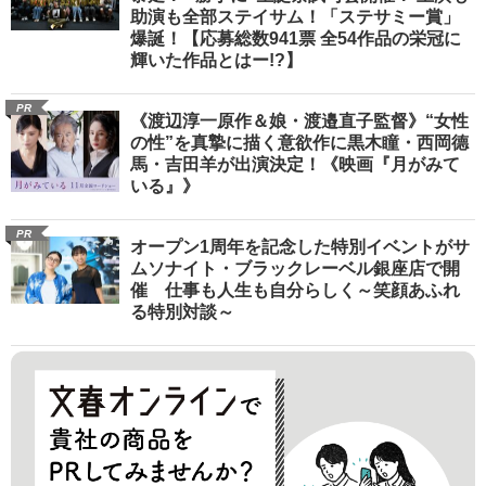
助演も全部ステイサム！「ステサミー賞」
爆誕！【応募総数941票 全54作品の栄冠に
輝いた作品とはー!?】
PR
《渡辺淳一原作＆娘・渡邉直子監督》“女性
の性”を真摯に描く意欲作に黒木瞳・西岡德
馬・吉田羊が出演決定！《映画『月がみて
いる』》
PR
オープン1周年を記念した特別イベントがサ
ムソナイト・ブラックレーベル銀座店で開
催 仕事も人生も自分らしく～笑顔あふれ
る特別対談～