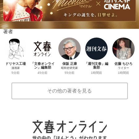
著者
ドリヤス工場
「文春オンライ
保阪 正康
「週刊文春」編
佐藤 ちひろ
ン」編集部
集部
漫画家
昭和史研究家
ライター
45分前
1時間前
5分前
55分前
1時間前
その他の著者を見る