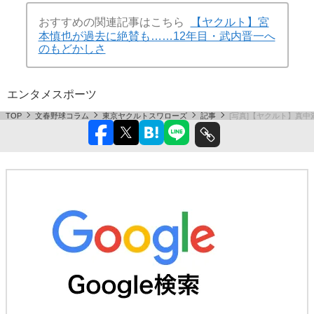
おすすめの関連記事はこちら
【ヤクルト】宮
本慎也が過去に絶賛も……12年目・武内晋一へ
のもどかしさ
エンタメ
スポーツ
TOP
文春野球コラム
東京ヤクルトスワローズ
記事
[写真]【ヤクルト】真