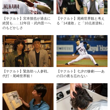
【ヤクルト】宮本慎也が過去に
【ヤクルト】尾崎世界観と考え
絶賛も……12年目・武内晋一へ
る「14連敗」と「10点差逆転」
のもどかしさ
【ヤクルト】緊急助っ人参戦。
【ヤクルト】七夕の惨劇――あ
代打・尾崎世界観！
の日の夜を忘れない