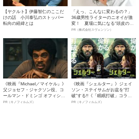
【ヤクルト】伊藤智仁のここだ
「えっ、こんなに変わるの？」
けの話 小川泰弘のストッパー
36歳男性ライターのニオイが激
転向の経緯とは
変！ 夏場に気になる“頭皮のニ
オイ”や“ベタつき”を解消す
PR（株式会社スヴェンソン）
る、“ウィッグのスペシャリス
ト”が生み出した徹底ケアとは
《映画『Michael／マイケル』》
《映画『シェルター』》ジェイ
父ジョセフ・ジャクソン役、コ
ソン・ステイサムがお盆を“打
ールマン・ドミンゴ オフィシャ
破”する!!《「眠眠打破」コラ
ルインタビュー“観客を魅了した
ボ》
PR（キノフィルムズ）
PR（キノフィルムズ）
名優、複雑な父親像への想いを
語る”《日本興収70億円突破》