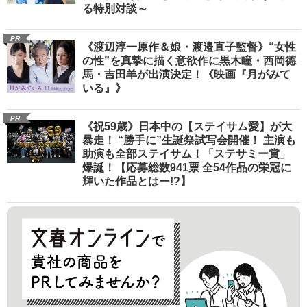
る特別対談～
PR
《渡辺淳一原作＆娘・渡邉直子監督》“女性
の性”を真摯に描く意欲作に黒木瞳・西岡德
馬・吉田羊が出演決定！《映画『月がみて
いる』》
PR
《祝59歳》日本中の【ステイサム愛】が大
暴走！ “勝手に”生誕祭試写会開催！ 主演も
助演も全部ステイサム！「ステサミー賞」
爆誕！【応募総数941票 全54作品の栄冠に
輝いた作品とはー!?】