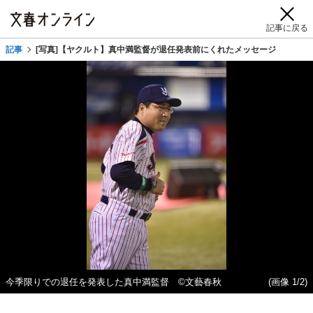
記事に戻る
記事
[写真]【ヤクルト】真中満監督が退任発表前にくれたメッセージ
今季限りでの退任を発表した真中満監督 ©文藝春秋
(画像 1/2)