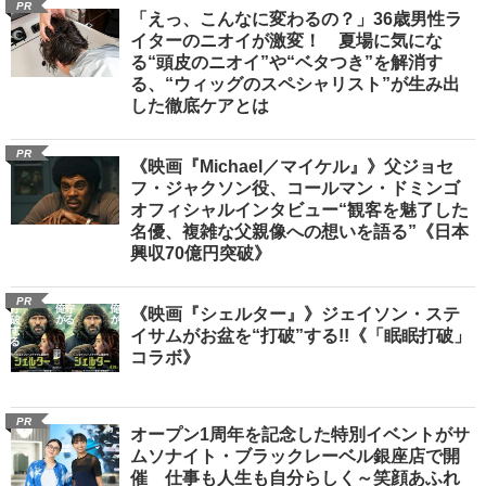
PR
「えっ、こんなに変わるの？」36歳男性ラ
イターのニオイが激変！ 夏場に気にな
る“頭皮のニオイ”や“ベタつき”を解消す
る、“ウィッグのスペシャリスト”が生み出
した徹底ケアとは
PR
《映画『Michael／マイケル』》父ジョセ
フ・ジャクソン役、コールマン・ドミンゴ
オフィシャルインタビュー“観客を魅了した
名優、複雑な父親像への想いを語る”《日本
興収70億円突破》
PR
《映画『シェルター』》ジェイソン・ステ
イサムがお盆を“打破”する!!《「眠眠打破」
コラボ》
PR
オープン1周年を記念した特別イベントがサ
ムソナイト・ブラックレーベル銀座店で開
催 仕事も人生も自分らしく～笑顔あふれ