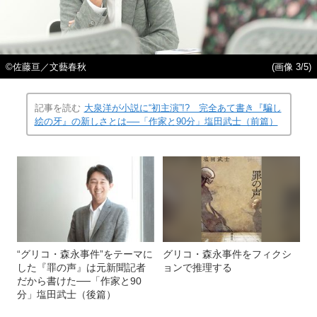
©佐藤亘／文藝春秋
(画像 3/5)
記事を読む
大泉洋が小説に“初主演”!? 完全あて書き『騙し
絵の牙』の新しさとは──「作家と90分」塩田武士（前篇）
“グリコ・森永事件”をテーマに
グリコ・森永事件をフィクシ
した『罪の声』は元新聞記者
ョンで推理する
だから書けた──「作家と90
分」塩田武士（後篇）