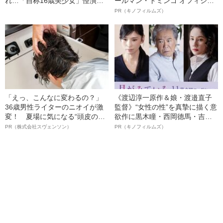
れ…「自称16歳美少女」怪演
ールマン・ドミンゴ オフィシャ
中、かたせ梨乃（69）の美しす
ルインタビュー“観客を魅了した
PR（キノフィルムズ）
ぎる“熟れ方”
名優、複雑な父親像への想いを
語る”《日本興収70億円突破》
「えっ、こんなに変わるの？」
《渡辺淳一原作＆娘・渡邉直子
36歳男性ライターのニオイが激
監督》“女性の性”を真摯に描く意
変！ 夏場に気になる“頭皮のニ
欲作に黒木瞳・西岡德馬・吉田
オイ”や“ベタつき”を解消す
羊が出演決定！《映画『月がみ
PR（株式会社スヴェンソン）
PR（キノフィルムズ）
る、“ウィッグのスペシャリス
ている』》
ト”が生み出した徹底ケアとは