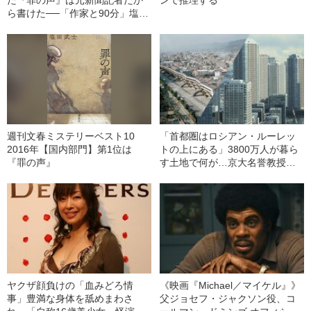
た『罪の声』は元新聞記者だか
ンで推理する
ら書けた──「作家と90分」塩田
武士（後篇）
週刊文春ミステリーベスト10
「首都圏はロシアン・ルーレッ
2016年【国内部門】第1位は
トの上にある」3800万人が暮ら
『罪の声』
す土地で何が…京大名誉教授が
解説する「首都直下地震」のメ
カニズム
ヤクザ顔負けの「血みどろ情
《映画『Michael／マイケル』》
事」豊満な身体を舐めまわさ
父ジョセフ・ジャクソン役、コ