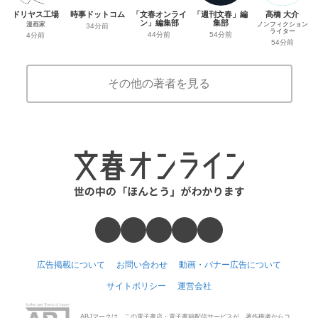
ドリヤス工場
時事ドットコム
「文春オンライ
「週刊文春」編
髙橋 大介
ン」編集部
集部
漫画家
ノンフィクション
34分前
ライター
44分前
54分前
4分前
54分前
その他の著者を見る
広告掲載について
お問い合わせ
動画・バナー広告について
サイトポリシー
運営会社
ABJマークは、この電子書店・電子書籍配信サービスが、著作権者からコ