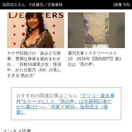
塩田武士さん ©佐藤亘／文藝春秋
(画像 5/5)
ヤクザ顔負けの「血みどろ情
週刊文春ミステリーベスト
事」豊満な身体を舐めまわさ
10 2016年【国内部門】第1
れ…「自称16歳美少女」怪演
位は『罪の声』
中、かたせ梨乃（69）の美し
すぎる“熟れ方”
おすすめの関連記事はこちら
“グリコ・森永事
件”をテーマにした『罪の声』は元新聞記者だ
から書けた──「作家と90分」塩田武士（後
篇）
エンタメ
読書