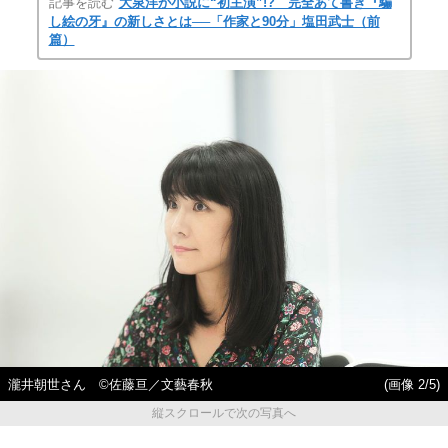
記事を読む
大泉洋が小説に“初主演”!? 完全あて書き『騙
し絵の牙』の新しさとは──「作家と90分」塩田武士（前
篇）
瀧井朝世さん ©佐藤亘／文藝春秋
(画像 2/5)
縦スクロールで次の写真へ