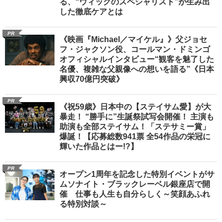
る、“ウィッグのスペシャリスト”が生み出
した徹底ケアとは
PR
《映画『Michael／マイケル』》父ジョセ
フ・ジャクソン役、コールマン・ドミンゴ
オフィシャルインタビュー“観客を魅了した
名優、複雑な父親像への想いを語る”《日本
興収70億円突破》
PR
《祝59歳》日本中の【ステイサム愛】が大
暴走！ “勝手に”生誕祭試写会開催！ 主演も
助演も全部ステイサム！「ステサミー賞」
爆誕！【応募総数941票 全54作品の栄冠に
輝いた作品とはー!?】
PR
オープン1周年を記念した特別イベントがサ
ムソナイト・ブラックレーベル銀座店で開
催 仕事も人生も自分らしく～笑顔あふれ
る特別対談～