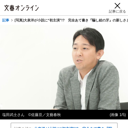
記事に戻る
記事
[写真]大泉洋が小説に“初主演”!? 完全あて書き『騙し絵の牙』の新しさ
塩田武士さん ©佐藤亘／文藝春秋
(画像 1/5)