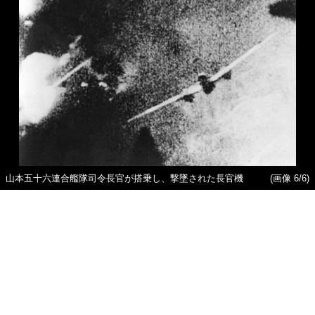
山本五十六連合艦隊司令長官が搭乗し、撃墜された長官機
(画像 6/6)