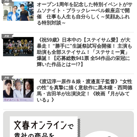
PR
オープン1周年を記念した特別イベントがサ
ムソナイト・ブラックレーベル銀座店で開
催 仕事も人生も自分らしく～笑顔あふれ
る特別対談～
PR
《祝59歳》日本中の【ステイサム愛】が大
暴走！ “勝手に”生誕祭試写会開催！ 主演も
助演も全部ステイサム！「ステサミー賞」
爆誕！【応募総数941票 全54作品の栄冠に
輝いた作品とはー!?】
PR
《渡辺淳一原作＆娘・渡邉直子監督》“女性
の性”を真摯に描く意欲作に黒木瞳・西岡德
馬・吉田羊が出演決定！《映画『月がみて
いる』》