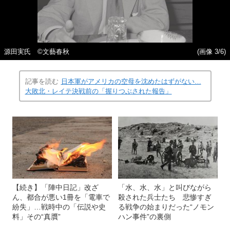
源田実氏 ©文藝春秋
(画像 3/6)
記事を読む
日本軍がアメリカの空母を沈めたはずがない…
大敗北・レイテ決戦前の「握りつぶされた報告」
【続き】「陣中日記」改ざ
「水、水、水」と叫びながら
ん、都合が悪い1冊を「電車で
殺された兵士たち 悲惨すぎ
紛失」…戦時中の「伝説や史
る戦争の始まりだった“ノモン
料」その“真贋”
ハン事件”の裏側