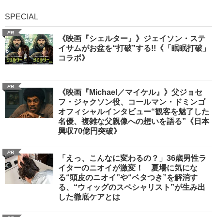
SPECIAL
PR
《映画『シェルター』》ジェイソン・ステ
イサムがお盆を“打破”する!!《「眠眠打破」
コラボ》
PR
《映画『Michael／マイケル』》父ジョセ
フ・ジャクソン役、コールマン・ドミンゴ
オフィシャルインタビュー“観客を魅了した
名優、複雑な父親像への想いを語る”《日本
興収70億円突破》
PR
「えっ、こんなに変わるの？」36歳男性ラ
イターのニオイが激変！ 夏場に気にな
る“頭皮のニオイ”や“ベタつき”を解消す
る、“ウィッグのスペシャリスト”が生み出
した徹底ケアとは