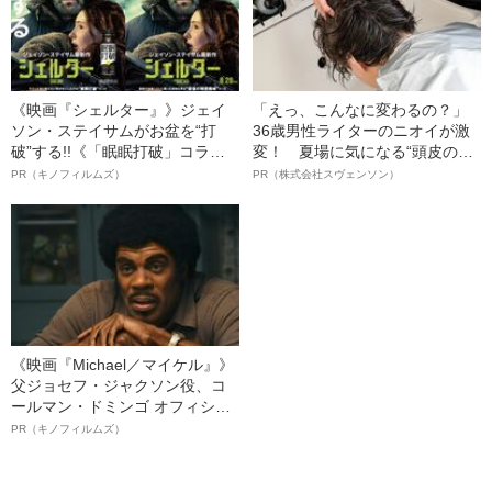
《映画『シェルター』》ジェイ
「えっ、こんなに変わるの？」
ソン・ステイサムがお盆を“打
36歳男性ライターのニオイが激
破”する!!《「眠眠打破」コラ
変！ 夏場に気になる“頭皮のニ
ボ》
オイ”や“ベタつき”を解消す
PR（キノフィルムズ）
PR（株式会社スヴェンソン）
る、“ウィッグのスペシャリス
ト”が生み出した徹底ケアとは
《映画『Michael／マイケル』》
父ジョセフ・ジャクソン役、コ
ールマン・ドミンゴ オフィシャ
ルインタビュー“観客を魅了した
PR（キノフィルムズ）
名優、複雑な父親像への想いを
語る”《日本興収70億円突破》