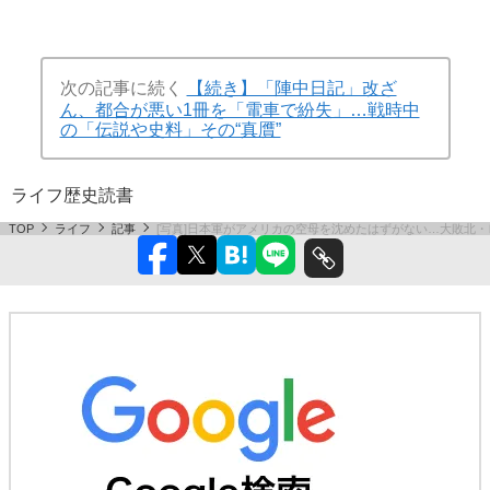
次の記事に続く
【続き】「陣中日記」改ざ
ん、都合が悪い1冊を「電車で紛失」…戦時中
の「伝説や史料」その“真贋”
ライフ
歴史
読書
TOP
ライフ
記事
[写真]日本軍がアメリカの空母を沈めたはずがない…大敗北