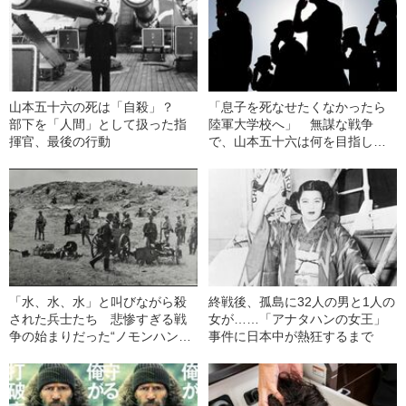
山本五十六の死は「自殺」？
「息子を死なせたくなかったら
部下を「人間」として扱った指
陸軍大学校へ」 無謀な戦争
揮官、最後の行動
で、山本五十六は何を目指した
か
「水、水、水」と叫びながら殺
終戦後、孤島に32人の男と1人の
された兵士たち 悲惨すぎる戦
女が……「アナタハンの女王」
争の始まりだった“ノモンハン事
事件に日本中が熱狂するまで
件”の裏側