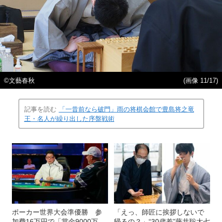
©文藝春秋
(画像 11/17)
記事を読む
「一昔前なら破門」雨の将棋会館で豊島将之竜
王・名人が繰り出した序盤戦術
ポーカー世界大会準優勝 参
「えっ、師匠に挨拶しないで
加費16万円で「賞金9000万
帰るの？」“30歳差”藤井聡太七