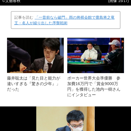
©文藝春秋
(画像 15/17)
記事を読む
「一昔前なら破門」雨の将棋会館で豊島将之竜
王・名人が繰り出した序盤戦術
藤井聡太は「見た目と能力が
ポーカー世界大会準優勝 参
違いすぎる『驚きの少年』」
加費16万円で「賞金9000万
だった
円」を獲得した池内一樹さん
にインタビュー