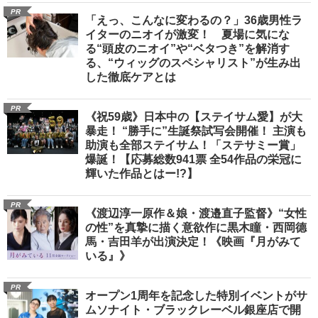
PR
「えっ、こんなに変わるの？」36歳男性ラ
イターのニオイが激変！ 夏場に気にな
る“頭皮のニオイ”や“ベタつき”を解消す
る、“ウィッグのスペシャリスト”が生み出
した徹底ケアとは
PR
《祝59歳》日本中の【ステイサム愛】が大
暴走！ “勝手に”生誕祭試写会開催！ 主演も
助演も全部ステイサム！「ステサミー賞」
爆誕！【応募総数941票 全54作品の栄冠に
輝いた作品とはー!?】
PR
《渡辺淳一原作＆娘・渡邉直子監督》“女性
の性”を真摯に描く意欲作に黒木瞳・西岡德
馬・吉田羊が出演決定！《映画『月がみて
いる』》
PR
オープン1周年を記念した特別イベントがサ
ムソナイト・ブラックレーベル銀座店で開