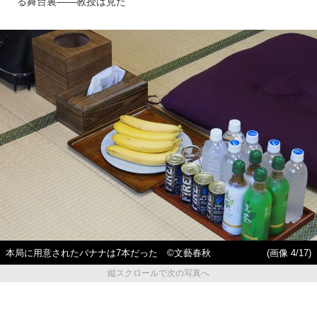
る舞台裏――教授は見た
本局に用意されたバナナは7本だった ©文藝春秋
(画像 4/17)
縦スクロールで次の写真へ