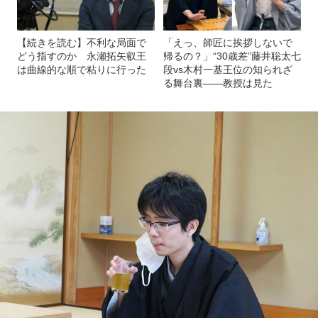
【続きを読む】不利な局面で
「えっ、師匠に挨拶しないで
どう指すのか 永瀬拓矢叡王
帰るの？」“30歳差”藤井聡太七
は曲線的な順で粘りに行った
段vs木村一基王位の知られざ
る舞台裏――教授は見た