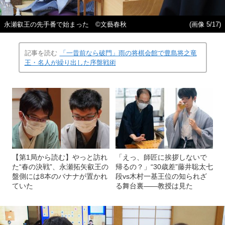
永瀬叡王の先手番で始まった ©文藝春秋
(画像 5/17)
記事を読む
「一昔前なら破門」雨の将棋会館で豊島将之竜
王・名人が繰り出した序盤戦術
【第1局から読む】やっと訪れ
「えっ、師匠に挨拶しないで
た“春の決戦”、永瀬拓矢叡王の
帰るの？」“30歳差”藤井聡太七
盤側には8本のバナナが置かれ
段vs木村一基王位の知られざ
ていた
る舞台裏――教授は見た