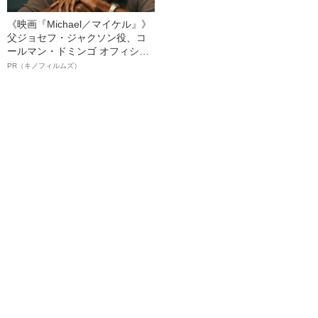
《映画『Michael／マイケル』》
父ジョセフ・ジャクソン役、コ
ールマン・ドミンゴ オフィシャ
ルインタビュー“観客を魅了した
PR（キノフィルムズ）
名優、複雑な父親像への想いを
語る”《日本興収70億円突破》