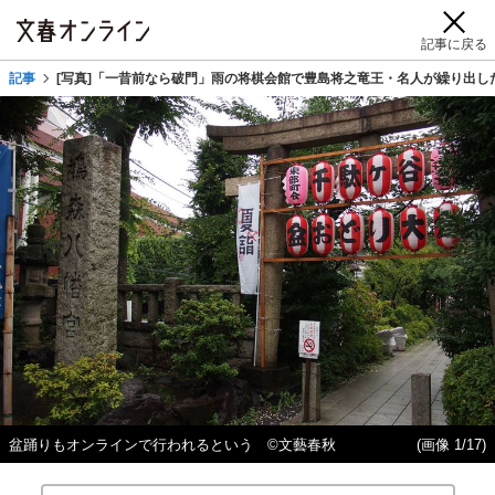
記事に戻る
記事
[写真]「一昔前なら破門」雨の将棋会館で豊島将之竜王・名人が繰り出し
盆踊りもオンラインで行われるという ©文藝春秋
(画像 1/17)