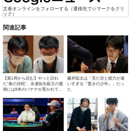
文春オンラインをフォローする
（遷移先で☆マークをクリ
ック）
関連記事
【第1局から読む】やっと訪れ
藤井聡太は「見た目と能力が違
た“春の決戦”、永瀬拓矢叡王の盤
いすぎる『驚きの少年』」だっ
側には8本のバナナが置かれてい
た
た