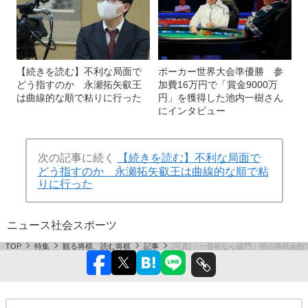
【続きを読む】不利な局面で
ポーカー世界大会準優勝 参
どう指すのか 永瀬拓矢叡王
加費16万円で「賞金9000万
は曲線的な順で粘りに行った
円」を獲得した池内一樹さん
にインタビュー
次の記事に続く
【続きを読む】不利な局面で
どう指すのか 永瀬拓矢叡王は曲線的な順で粘
りに行った
ニュース
社会
スポーツ
TOP
特集
観る将棋、読む将棋
記事
[写真]「一昔前なら破門」雨の将棋会