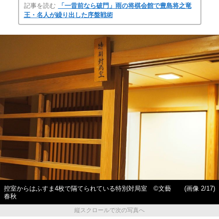
記事を読む
「一昔前なら破門」雨の将棋会館で豊島将之竜
王・名人が繰り出した序盤戦術
控室からはふすま4枚で隔てられている特別対局室 ©文藝
(画像 2/17)
春秋
縦スクロールで次の写真へ