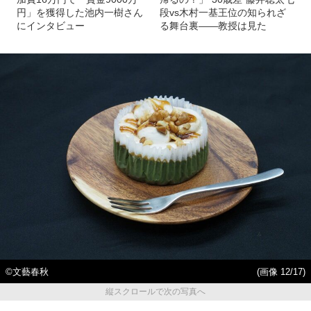
円」を獲得した池内一樹さん
段vs木村一基王位の知られざ
にインタビュー
る舞台裏――教授は見た
©文藝春秋
(画像 12/17)
縦スクロールで次の写真へ