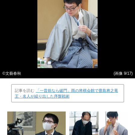
©文藝春秋
(画像 9/17)
記事を読む
「一昔前なら破門」雨の将棋会館で豊島将之竜
王・名人が繰り出した序盤戦術