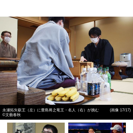
永瀬拓矢叡王（左）に豊島将之竜王・名人（右）が挑む
(画像 17/17)
©文藝春秋