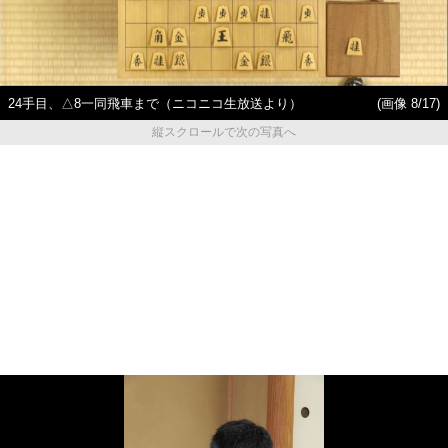
24手目、△8一同飛車まで（ニコニコ生放送より）
(画像 8/17)
縦スクロールで次の写真へ