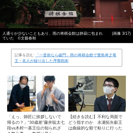
人通りが少ないこともあり、雨の将棋会館は静寂に包まれ
(画像 3/17)
ていた ©文藝春秋
記事を読む
「一昔前なら破門」雨の将棋会館で豊島将之竜
王・名人が繰り出した序盤戦術
「えっ、師匠に挨拶しないで
【続きを読む】不利な局面で
帰るの？」“30歳差”藤井聡太七
どう指すのか 永瀬拓矢叡王
段vs木村一基王位の知られざ
は曲線的な順で粘りに行った