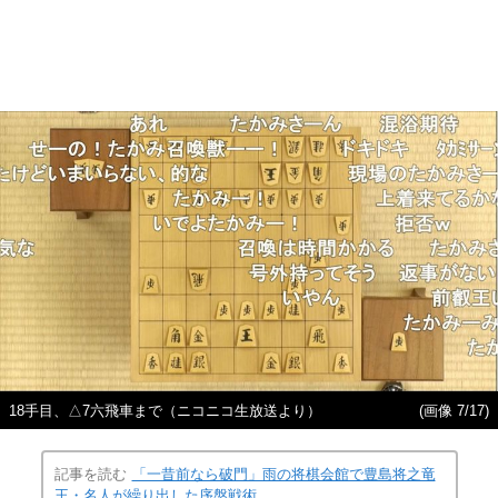
18手目、△7六飛車まで（ニコニコ生放送より）
(画像 7/17)
記事を読む
「一昔前なら破門」雨の将棋会館で豊島将之竜
王・名人が繰り出した序盤戦術