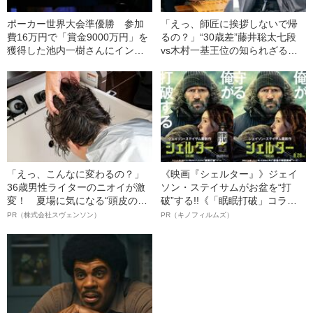
ポーカー世界大会準優勝 参加
「えっ、師匠に挨拶しないで帰
費16万円で「賞金9000万円」を
るの？」“30歳差”藤井聡太七段
獲得した池内一樹さんにインタ
vs木村一基王位の知られざる舞
ビュー
台裏――教授は見た
「えっ、こんなに変わるの？」
《映画『シェルター』》ジェイ
36歳男性ライターのニオイが激
ソン・ステイサムがお盆を“打
変！ 夏場に気になる“頭皮のニ
破”する!!《「眠眠打破」コラ
オイ”や“ベタつき”を解消す
ボ》
PR（株式会社スヴェンソン）
PR（キノフィルムズ）
る、“ウィッグのスペシャリス
ト”が生み出した徹底ケアとは