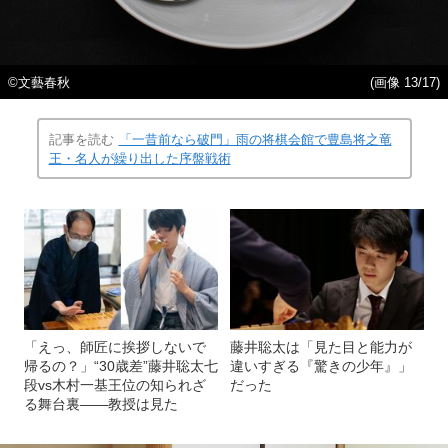
©文藝春秋
(画像 13/17)
記事を読む
「一昔前なら破門」雨の将棋会館で豊島将之竜
王・名人が繰り出した序盤戦術
「えっ、師匠に挨拶しないで
藤井聡太は「見た目と能力が
帰るの？」“30歳差”藤井聡太七
違いすぎる『驚きの少年』」
段vs木村一基王位の知られざ
だった
る舞台裏――教授は見た