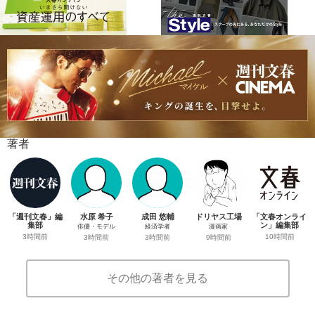
著者
「週刊文春」編
水原 希子
成田 悠輔
ドリヤス工場
「文春オンライ
集部
ン」編集部
俳優・モデル
経済学者
漫画家
3時間前
10時間前
3時間前
3時間前
9時間前
その他の著者を見る