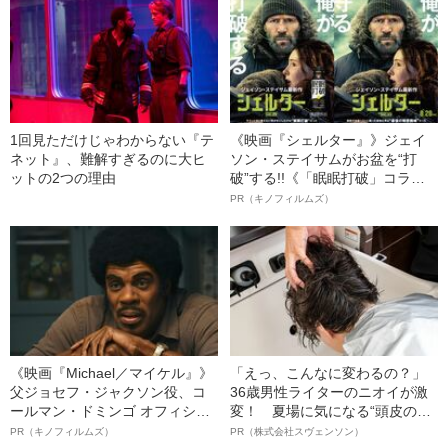
1回見ただけじゃわからない『テ
《映画『シェルター』》ジェイ
ネット』、難解すぎるのに大ヒ
ソン・ステイサムがお盆を“打
ットの2つの理由
破”する!!《「眠眠打破」コラ
ボ》
PR（キノフィルムズ）
《映画『Michael／マイケル』》
「えっ、こんなに変わるの？」
父ジョセフ・ジャクソン役、コ
36歳男性ライターのニオイが激
ールマン・ドミンゴ オフィシャ
変！ 夏場に気になる“頭皮のニ
ルインタビュー“観客を魅了した
オイ”や“ベタつき”を解消す
PR（キノフィルムズ）
PR（株式会社スヴェンソン）