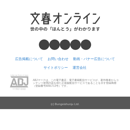
広告掲載について
お問い合わせ
動画・バナー広告について
サイトポリシー
運営会社
ABJマークは、この電子書店・電子書籍配信サービスが、著作権者からコ
ンテンツ使用許諾を得た正規版配信サービスであることを示す登録商標
（登録番号6091713号）です。
(c) Bungeishunju Ltd.
Number Web
CREA WEB
本の話