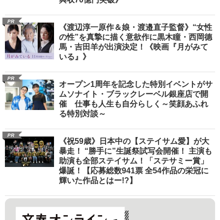
PR
《渡辺淳一原作＆娘・渡邉直子監督》“女性
の性”を真摯に描く意欲作に黒木瞳・西岡德
馬・吉田羊が出演決定！《映画『月がみて
いる』》
PR
オープン1周年を記念した特別イベントがサ
ムソナイト・ブラックレーベル銀座店で開
催 仕事も人生も自分らしく～笑顔あふれ
る特別対談～
PR
《祝59歳》日本中の【ステイサム愛】が大
暴走！ “勝手に”生誕祭試写会開催！ 主演も
助演も全部ステイサム！「ステサミー賞」
爆誕！【応募総数941票 全54作品の栄冠に
輝いた作品とはー!?】