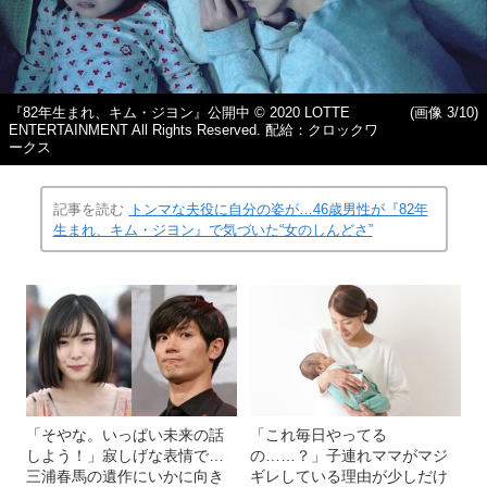
『82年生まれ、キム・ジヨン』公開中 © 2020 LOTTE
(画像 3/10)
ENTERTAINMENT All Rights Reserved. 配給：クロックワ
ークス
記事を読む
トンマな夫役に自分の姿が…46歳男性が『82年
生まれ、キム・ジヨン』で気づいた“女のしんどさ”
「そやな。いっぱい未来の話
「これ毎日やってる
しよう！」寂しげな表情で…
の……？」子連れママがマジ
三浦春馬の遺作にいかに向き
ギレしている理由が少しだけ