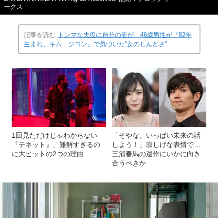
ークス
記事を読む
トンマな夫役に自分の姿が…46歳男性が『82年
生まれ、キム・ジヨン』で気づいた“女のしんどさ”
1回見ただけじゃわからない
「そやな。いっぱい未来の話
『テネット』、難解すぎるの
しよう！」寂しげな表情で…
に大ヒットの2つの理由
三浦春馬の遺作にいかに向き
合うべきか