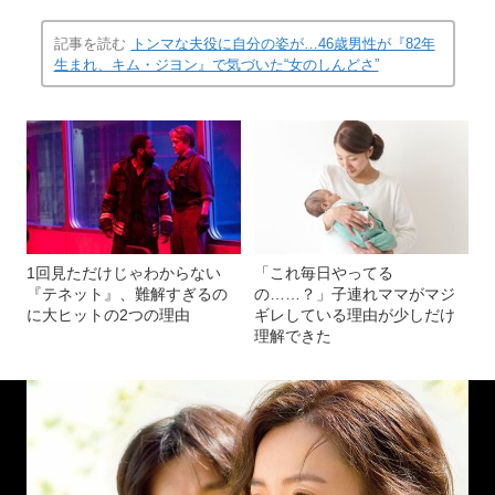
記事を読む
トンマな夫役に自分の姿が…46歳男性が『82年
生まれ、キム・ジヨン』で気づいた“女のしんどさ”
1回見ただけじゃわからない
「これ毎日やってる
『テネット』、難解すぎるの
の……？」子連れママがマジ
に大ヒットの2つの理由
ギレしている理由が少しだけ
理解できた