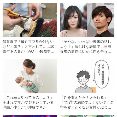
保育園で「最近ママ見かけない
「そやな。いっぱい未来の話し
けど元気？」と言われて……10
よう！」寂しげな表情で…三浦
歳年下の妻が「がん」46歳男の
春馬の遺作にいかに向き合うべ
惨めさ
きか
「これ毎日やってるの……？」
「姓を変えたらナメられる」
子連れママがマジギレしている
「“普通”の結婚でよくない？」名
理由が少しだけ理解できた
字を変えたくない女性がぶつか
った壁