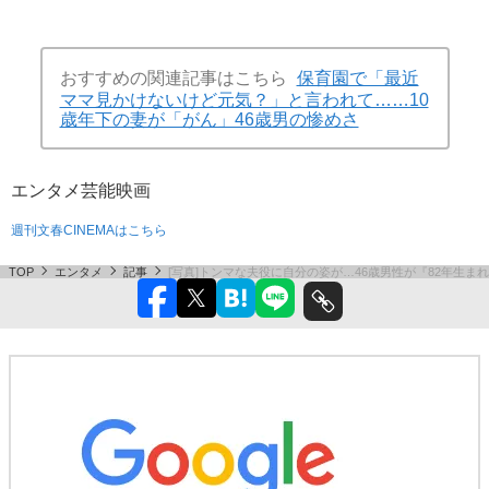
おすすめの関連記事はこちら
保育園で「最近
ママ見かけないけど元気？」と言われて……10
歳年下の妻が「がん」46歳男の惨めさ
エンタメ
芸能
映画
週刊文春CINEMAはこちら
TOP
エンタメ
記事
[写真]トンマな夫役に自分の姿が…46歳男性が『82年生ま