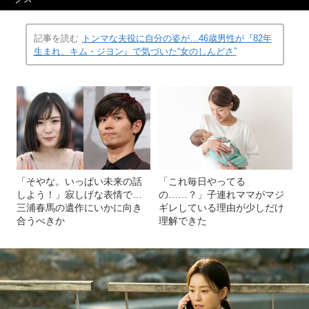
記事を読む
トンマな夫役に自分の姿が…46歳男性が『82年
生まれ、キム・ジヨン』で気づいた“女のしんどさ”
「そやな。いっぱい未来の話
「これ毎日やってる
しよう！」寂しげな表情で…
の……？」子連れママがマジ
三浦春馬の遺作にいかに向き
ギレしている理由が少しだけ
合うべきか
理解できた