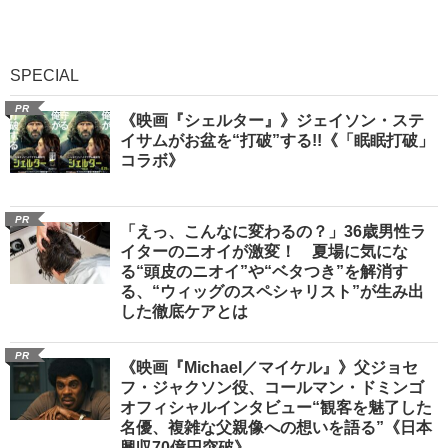
SPECIAL
PR
《映画『シェルター』》ジェイソン・ステ
イサムがお盆を“打破”する!!《「眠眠打破」
コラボ》
PR
「えっ、こんなに変わるの？」36歳男性ラ
イターのニオイが激変！ 夏場に気にな
る“頭皮のニオイ”や“ベタつき”を解消す
る、“ウィッグのスペシャリスト”が生み出
した徹底ケアとは
PR
《映画『Michael／マイケル』》父ジョセ
フ・ジャクソン役、コールマン・ドミンゴ
オフィシャルインタビュー“観客を魅了した
名優、複雑な父親像への想いを語る”《日本
興収70億円突破》