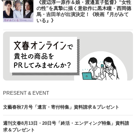
《渡辺淳一原作＆娘・渡邉直子監督》“女性
の性”を真摯に描く意欲作に黒木瞳・西岡德
馬・吉田羊が出演決定！《映画『月がみて
いる』》
PRESENT & EVENT
文藝春秋7月号「遺言・寄付特集」資料請求＆プレゼント
週刊文春8月13日・20日号「終活・エンディング特集」資料請
求＆プレゼント