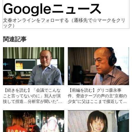
文春オンラインをフォローする
（遷移先で☆マークをクリ
ック）
関連記事
【続きを読む】「会議でこんな
【前編を読む】グリコ森永事
こと言ってないのに」別人が演
件、脅迫テープの声の主“京都の
技して捏造…分析官が聞いた“驚
少女”に父はここまで接近してい
くべき音声たち”
た