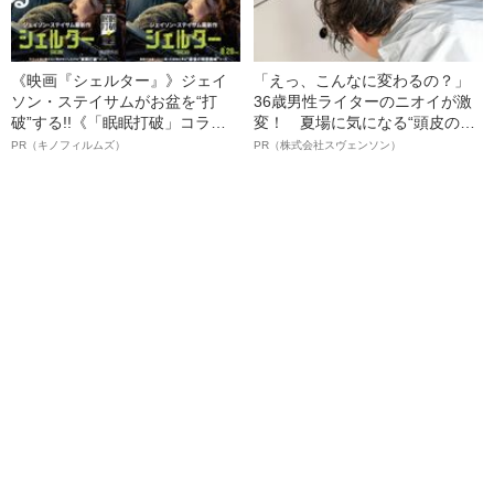
《映画『シェルター』》ジェイ
「えっ、こんなに変わるの？」
ソン・ステイサムがお盆を“打
36歳男性ライターのニオイが激
破”する!!《「眠眠打破」コラ
変！ 夏場に気になる“頭皮のニ
ボ》
オイ”や“ベタつき”を解消す
PR（キノフィルムズ）
PR（株式会社スヴェンソン）
る、“ウィッグのスペシャリス
ト”が生み出した徹底ケアとは