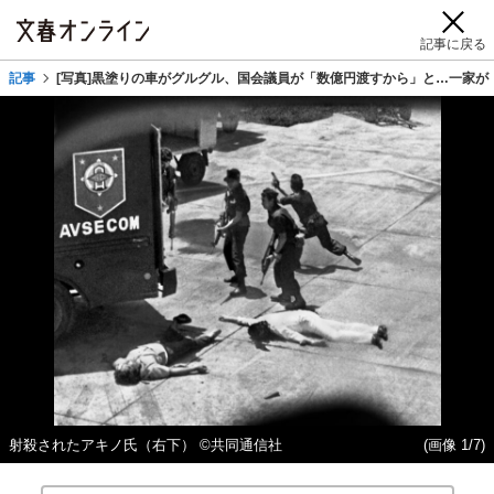
記事に戻る
記事
[写真]黒塗りの車がグルグル、国会議員が「数億円渡すから」と…一家が
射殺されたアキノ氏（右下） ©共同通信社
(画像 1/7)