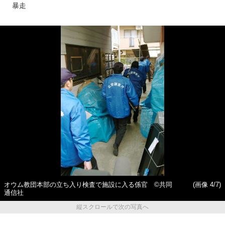
暴走
オウム教団本部の立ち入り検査で施設に入る係官 ©共同
(画像 4/7)
通信社
縦スクロールで次の写真へ