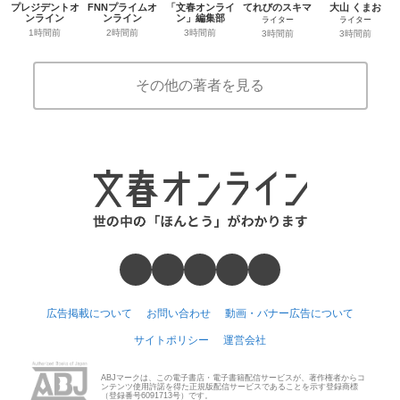
プレジデントオ
FNNプライムオ
「文春オンライ
てれびのスキマ
大山 くまお
ンライン
ンライン
ン」編集部
ライター
ライター
1時間前
2時間前
3時間前
3時間前
3時間前
その他の著者を見る
広告掲載について
お問い合わせ
動画・バナー広告について
サイトポリシー
運営会社
ABJマークは、この電子書店・電子書籍配信サービスが、著作権者からコ
ンテンツ使用許諾を得た正規版配信サービスであることを示す登録商標
（登録番号6091713号）です。