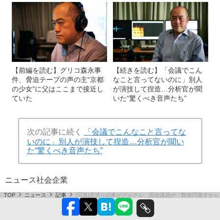
【前編を読む】グリコ森永事
【続きを読む】「会議でこん
件、脅迫テープの声の主“京都
なこと言ってないのに」別人
の少女”に父はここまで接近し
が演技して捏造…分析官が聞
ていた
いた“驚くべき音声たち”
次の記事に続く
「会議でこんなこと言ってな
いのに」別人が演技して捏造…分析官が聞い
た“驚くべき音声たち”
ニュース
社会
企業
TOP
ニュース
記事
[写真]黒塗りの車がグルグル、国会議員が「数億円渡すか