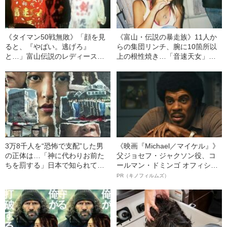
《タイマン50戦無敗》「顔を見
《富山・伝説の暴走族》11人か
ると、『やばい。逃げろ』
らの集団リンチ、腕に10箇所以
と…」富山伝説のレディース初
上の根性焼き…「音速天女」初
代総長（36）が語る、ギャルサ
代総長しおりさん（36）が明か
ー制圧と朝までのバイク暴走
す、過酷すぎる10代
3万8千人を“恐怖で支配”した男
《映画『Michael／マイケル』》
の正体は…「神に代わりお前た
父ジョセフ・ジャクソン役、コ
ちを罰する」日本で知られてい
ールマン・ドミンゴ オフィシャ
ない“韓国版アウシュビッツ”の不
ルインタビュー“観客を魅了した
PR（キノフィルムズ）
条理な結末
名優、複雑な父親像への想いを
語る”《日本興収70億円突破》