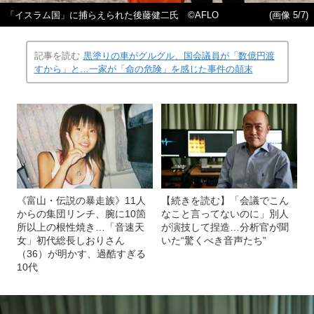
「イスラム国」に捕らえられた後藤健二氏 ©AFLO
(画像 5/7)
記事を読む
黒塗りの車がグルグル、国会議員が「数億円渡
すから」と…一家が「命の危険」を感じた事件の顛末
《富山・伝説の暴走族》11人
【続きを読む】「会議でこん
からの集団リンチ、腕に10箇
なこと言ってないのに」別人
所以上の根性焼き…「音速天
が演技して捏造…分析官が聞
女」初代総長しおりさん
いた“驚くべき音声たち”
（36）が明かす、過酷すぎる
10代