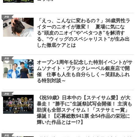
PR
「えっ、こんなに変わるの？」36歳男性ラ
イターのニオイが激変！ 夏場に気にな
る“頭皮のニオイ”や“ベタつき”を解消す
る、“ウィッグのスペシャリスト”が生み出
した徹底ケアとは
PR
オープン1周年を記念した特別イベントがサ
ムソナイト・ブラックレーベル銀座店で開
催 仕事も人生も自分らしく～笑顔あふれ
る特別対談～
PR
《祝59歳》日本中の【ステイサム愛】が大
暴走！ “勝手に”生誕祭試写会開催！ 主演も
助演も全部ステイサム！「ステサミー賞」
爆誕！【応募総数941票 全54作品の栄冠に
輝いた作品とはー!?】
PR