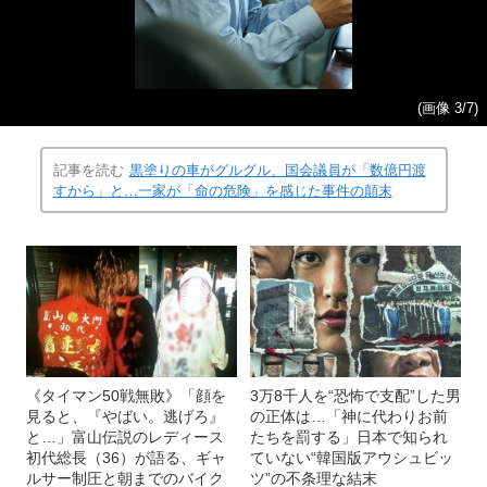
(画像 3/7)
記事を読む
黒塗りの車がグルグル、国会議員が「数億円渡
すから」と…一家が「命の危険」を感じた事件の顛末
《タイマン50戦無敗》「顔を
3万8千人を“恐怖で支配”した男
見ると、『やばい。逃げろ』
の正体は…「神に代わりお前
と…」富山伝説のレディース
たちを罰する」日本で知られ
初代総長（36）が語る、ギャ
ていない“韓国版アウシュビッ
ルサー制圧と朝までのバイク
ツ”の不条理な結末