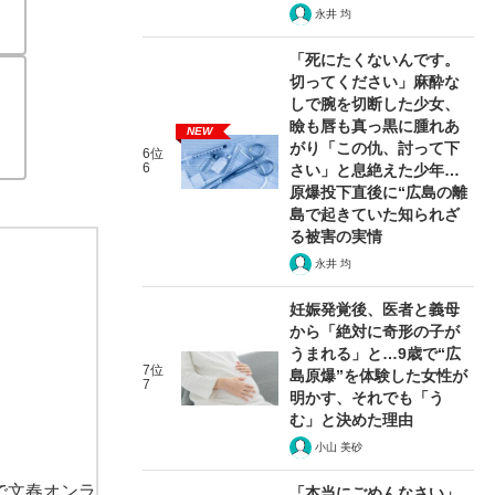
永井 均
「死にたくないんです。
切ってください」麻酔な
しで腕を切断した少女、
瞼も唇も真っ黒に腫れあ
NEW
がり「この仇、討って下
6位
6
さい」と息絶えた少年…
原爆投下直後に“広島の離
島で起きていた知られざ
る被害の実情
永井 均
妊娠発覚後、医者と義母
から「絶対に奇形の子が
うまれる」と…9歳で“広
7位
島原爆”を体験した女性が
7
明かす、それでも「う
む」と決めた理由
小山 美砂
で文春オンラ
「本当にごめんなさい」