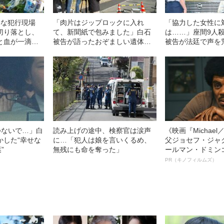
惨な犯行現場
「肉片はジップロックに入れ
「協力した女性に
切り落とし、
て、新聞紙で包みました」白石
は……」座間9人
と血が一滴ず
被告が語ったおぞましい遺体解
被告が法廷で声を
体の実態
つないで…」白
読み上げの途中、検察官は涙声
《映画『Michae
かした“幸せな
に…「犯人は娘を言いくるめ、
父ジョセフ・ジャ
”
無残にも命を奪った」
ールマン・ドミン
ルインタビュー“
PR（キノフィルムズ）
名優、複雑な父親
語る”《日本興収7