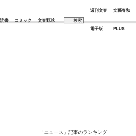
週刊文春
文藝春秋
読書
コミック
文春野球
検索
電子版
PLUS
インタビュー
読書
#松田聖子
む将棋
BC日本代表“敗戦”の真実 選手が明かす...
「ニュース」記事のランキング