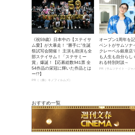
《祝59歳》日本中の【ステイサ
オープン1周年を
ム愛】が大暴走！ “勝手に”生誕
ベントがサムソナ
祭試写会開催！ 主演も助演も全
クレーベル銀座店
部ステイサム！「ステサミー
も人生も自分らし
賞」爆誕！【応募総数941票 全
れる特別対談～
54作品の栄冠に輝いた作品とは
PR（サムソナイト・ジャ
ー!?】
PR（（株）キノフィルムズ）
おすすめ一覧