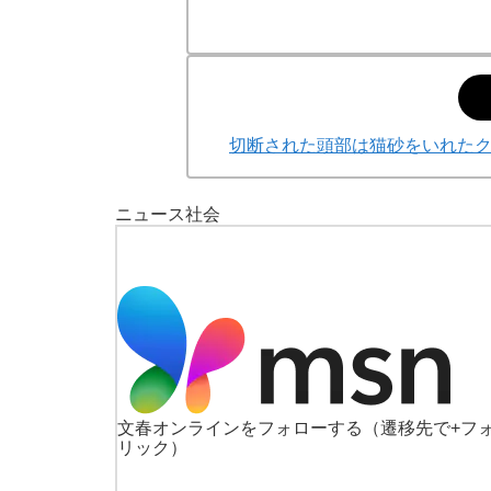
切断された頭部は猫砂をいれた
ニュース
社会
文春オンラインをフォローする
（遷移先で+フ
リック）