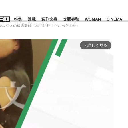
ゴリ
特集
連載
週刊文春
文藝春秋
WOMAN
CINEMA
された9人の被害者は「本当に死にたかったのか」
キーワード入力
ス
エンタメ
ライフ
ビジネス
詳しく見る
arrow_forward_ios
ーワードタグ一覧
山凌輝
#高市早苗
#後藤真希
#森岡毅
#城彰二
#内田有紀
観る将棋、読
#亀和田武
て明かした日本代表監督に...
「最悪の空気のまま解散」W