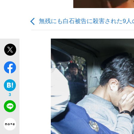
無残にも白石被告に殺害された9人
「敗因分析は一切聞かれなかった」侍ジャパン選
キングの誕生を、目撃せよ。
3
the Style
「目標達成できなかったからと言って…」サッ