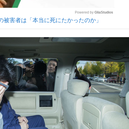
Powered by 
GliaStudios
の被害者は「本当に死にたかったのか」
いまさら聞け
Mute
手が証言した“NPB聞...
「クマが悪者扱いされているの
もっと見る
カー日本代表・森保一監督...