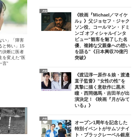
PR
《映画『Michael／マイケ
ル』》父ジョセフ・ジャク
ソン役、コールマン・ドミ
ンゴ オフィシャルインタ
ビュー“観客を魅了した名
ない」「障害
優、複雑な父親像への想い
ると怖い」15
を語る”《日本興収70億円
の決断に医者
生を変えた“医
突破》
一言”
PR
《渡辺淳一原作＆娘・渡邉
直子監督》“女性の性”を
真摯に描く意欲作に黒木
瞳・西岡德馬・吉田羊が出
演決定！《映画『月がみて
いる』》
PR
オープン1周年を記念した
特別イベントがサムソナイ
ト・ブラックレーベル銀座