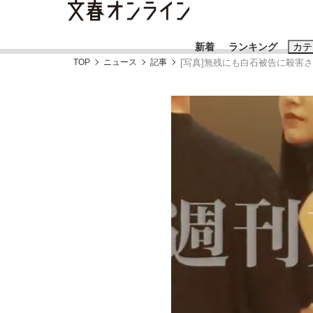
新着
ランキング
カテ
TOP
ニュース
記事
[写真]無残にも白石被告に殺害
スクープ
ニュー
おすすめのキ
#藤田晋
#三
#玉木雄一郎
「90%は失敗する。でも…」本田圭佑が初め
終戦から81年