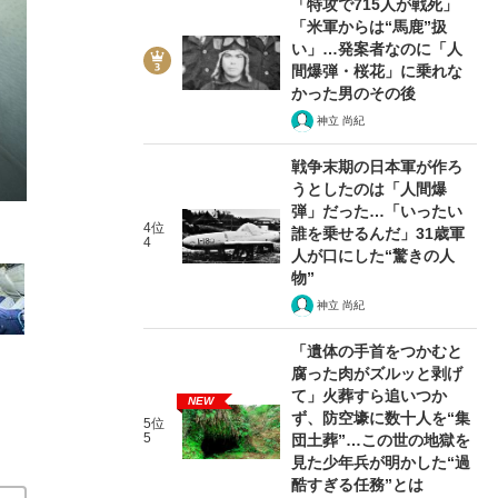
「特攻で715人が戦死」
「米軍からは“馬鹿”扱
い」…発案者なのに「人
間爆弾・桜花」に乗れな
かった男のその後
神立 尚紀
2/12
戦争末期の日本軍が作ろ
うとしたのは「人間爆
弾」だった…「いったい
4位
誰を乗せるんだ」31歳軍
4
人が口にした“驚きの人
物”
神立 尚紀
「遺体の手首をつかむと
腐った肉がズルッと剥げ
て」火葬すら追いつか
NEW
ず、防空壕に数十人を“集
5位
5
団土葬”…この世の地獄を
見た少年兵が明かした“過
酷すぎる任務”とは