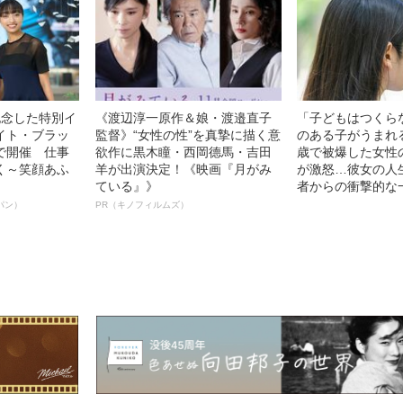
記念した特別イ
《渡辺淳一原作＆娘・渡邉直子
「子どもはつくら
イト・ブラッ
監督》“女性の性”を真摯に描く意
のある子がうまれ
で開催 仕事
欲作に黒木瞳・西岡德馬・吉田
歳で被爆した女性
く～笑顔あふ
羊が出演決定！《映画『月がみ
が激怒…彼女の人
ている』》
者からの衝撃的な
パン）
PR（キノフィルムズ）