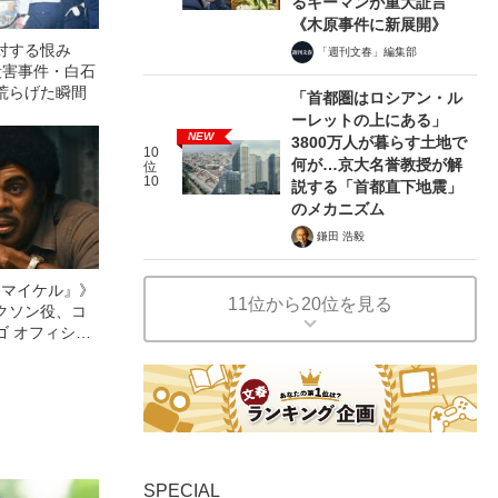
るキーマンが重大証言
《木原事件に新展開》
対する恨み
「週刊文春」編集部
殺害事件・白石
荒らげた瞬間
「首都圏はロシアン・ル
ーレットの上にある」
NEW
3800万人が暮らす土地で
10
何が…京大名誉教授が解
位
10
説する「首都直下地震」
のメカニズム
鎌田 浩毅
l／マイケル』》
11位から20位を見る
クソン役、コ
ゴ オフィシャ
観客を魅了した
像への想いを
0億円突破》
SPECIAL