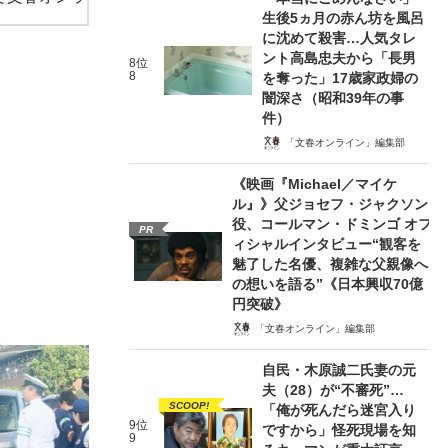
生後5ヵ月の赤ん坊を風呂
に沈めて殺害…人気タレ
ント高島忠夫から「長男
8位
8
を奪った」17歳家政婦の
闇深さ（昭和39年の事
件）
「文春オンライン」編集部
《映画『Michael／マイケ
ル』》父ジョセフ・ジャクソン
役、コールマン・ドミンゴ オフ
PR
ィシャルインタビュー“観客を
魅了した名優、複雑な父親像へ
の想いを語る”《日本興収70億
円突破》
「文春オンライン」編集部
自民・木原誠二氏妻の元
夫（28）が“不審死”…
SCOOP!
「俺が死んだら迷宮入り
9位
ですから」怪死現場を知
9