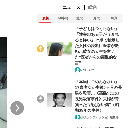
ニュース
総合
最新
24時間
週間
月間
写真
ない資産運用のすべて
「子どもはつくらない」
「障害のある子がうまれ
ると怖い」15歳で被爆し
た女性の決断に医者が激
が悲しい」『北の国から』倉本聰氏（91...
怒…彼女の人生を変え
た“医者からの衝撃的な一
言”
小山 美砂
「本当にごめんなさい」
17歳少女が生後5ヶ月の長
男を殺害…《高島忠夫の
長男殺害事件》夫婦が背
次
負った“消えない傷”（昭
和39年の事件）
鉄人ノンフィクション編集部