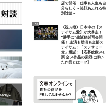
店で開催 仕事も人生も自
分らしく～笑顔あふれる特
別対談～
PR
《祝59歳》日本中の【ス
テイサム愛】が大暴走！
“勝手に”生誕祭試写会開
催！ 主演も助演も全部ス
テイサム！「ステサミー
賞」爆誕！【応募総数941
票 全54作品の栄冠に輝い
た作品とはー!?】