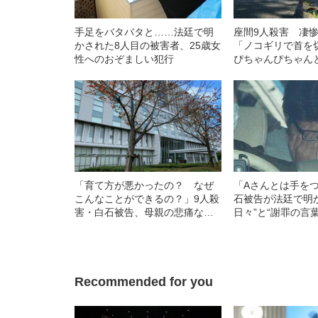
手足をバタバタと……法廷で明
座間9人殺害 凄
かされた8人目の被害者、25歳女
「ノコギリで首を
性へのおぞましい犯行
ぴちゃんぴちゃん
つ落ちて…」
「育て方が悪かったの？ なぜ
「Aさんとは手を
こんなことができるの？」9人殺
石被告が法廷で明
害・白石被告、母親の悲痛な叫
日々”と“謝罪の言葉
び
Recommended for you