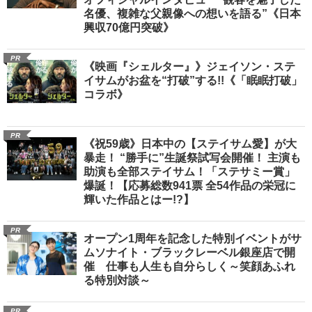
名優、複雑な父親像への想いを語る”《日本
興収70億円突破》
PR
《映画『シェルター』》ジェイソン・ステ
イサムがお盆を“打破”する!!《「眠眠打破」
コラボ》
PR
《祝59歳》日本中の【ステイサム愛】が大
暴走！ “勝手に”生誕祭試写会開催！ 主演も
助演も全部ステイサム！「ステサミー賞」
爆誕！【応募総数941票 全54作品の栄冠に
輝いた作品とはー!?】
PR
オープン1周年を記念した特別イベントがサ
ムソナイト・ブラックレーベル銀座店で開
催 仕事も人生も自分らしく～笑顔あふれ
る特別対談～
PR