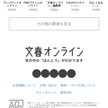
プレジデントオ
FNNプライムオ
「文春オンライ
てれびのスキマ
大山 くまお
ンライン
ンライン
ン」編集部
ライター
ライター
5時間前
5時間前
7時間前
7時間前
7時間前
その他の著者を見る
広告掲載について
お問い合わせ
動画・バナー広告について
サイトポリシー
運営会社
ABJマークは、この電子書店・電子書籍配信サービスが、著作権者からコ
ンテンツ使用許諾を得た正規版配信サービスであることを示す登録商標
（登録番号6091713号）です。