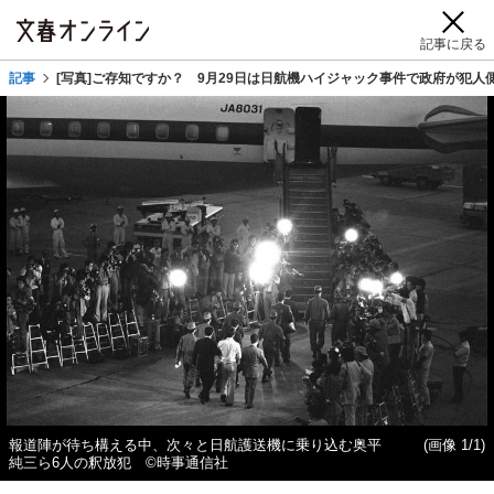
記事に戻る
記事
[写真]ご存知ですか？ 9月29日は日航機ハイジャック事件で政府が犯人
報道陣が待ち構える中、次々と日航護送機に乗り込む奥平
(画像 1/1)
純三ら6人の釈放犯 ©時事通信社