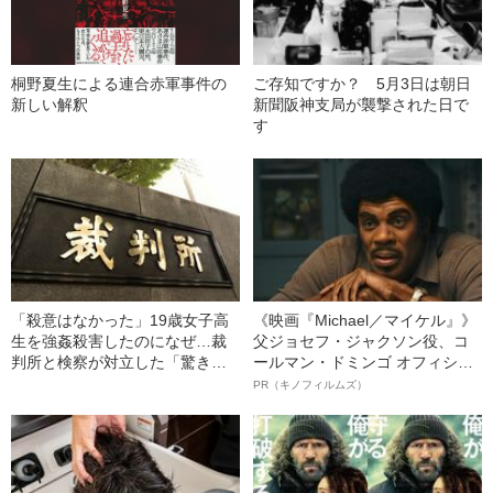
桐野夏生による連合赤軍事件の
ご存知ですか？ 5月3日は朝日
新しい解釈
新聞阪神支局が襲撃された日で
す
「殺意はなかった」19歳女子高
《映画『Michael／マイケル』》
生を強姦殺害したのになぜ…裁
父ジョセフ・ジャクソン役、コ
判所と検察が対立した「驚きの
ールマン・ドミンゴ オフィシャ
判決」（昭和42年の事件）
ルインタビュー“観客を魅了した
PR（キノフィルムズ）
名優、複雑な父親像への想いを
語る”《日本興収70億円突破》