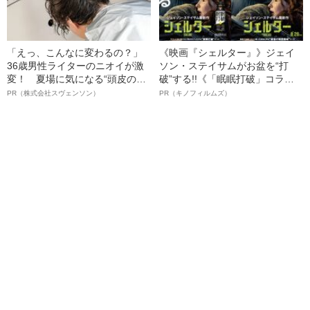
「えっ、こんなに変わるの？」
《映画『シェルター』》ジェイ
36歳男性ライターのニオイが激
ソン・ステイサムがお盆を“打
変！ 夏場に気になる“頭皮のニ
破”する!!《「眠眠打破」コラ
オイ”や“ベタつき”を解消す
ボ》
PR（株式会社スヴェンソン）
PR（キノフィルムズ）
る、“ウィッグのスペシャリス
ト”が生み出した徹底ケアとは