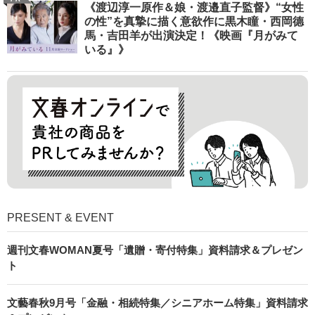
《渡辺淳一原作＆娘・渡邉直子監督》“女性
の性”を真摯に描く意欲作に黒木瞳・西岡德
馬・吉田羊が出演決定！《映画『月がみて
いる』》
PRESENT & EVENT
週刊文春WOMAN夏号「遺贈・寄付特集」資料請求＆プレゼン
ト
文藝春秋9月号「金融・相続特集／シニアホーム特集」資料請求