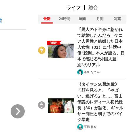
ライフ
総合
最新
24時間
週間
月間
写真
動
む将棋
「黒人の下半身に惹かれ
て結婚したんだろ」ケニ
ア人男性と結婚した日本
NEW
人女性（31）に“誹謗中
った」侍ジャパン選手が証言した“NPB聞...
傷”殺到…本人が語る、日
本で感じる“外国人差
別”のリアル
小泉 なつみ
《タイマン50戦無敗》
「顔を見ると、『やば
い。逃げろ』と…」富山
伝説のレディース初代総
次
長（36）が語る、ギャル
サー制圧と朝までのバイ
ク暴走
平田 裕介