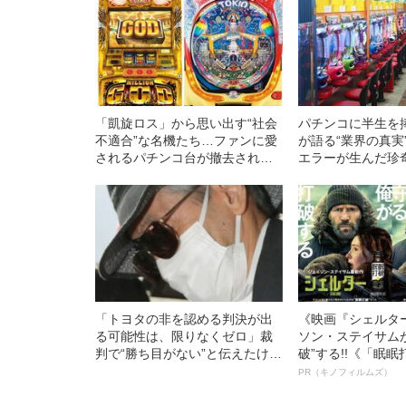
「凱旋ロス」から思い出す“社会
パチンコに半生を
不適合”な名機たち…ファンに愛
が語る“業界の真実
されるパチンコ台が撤去されて
エラーが生んだ珍
しまう“謎”の理由とは？
「トヨタの非を認める判決が出
《映画『シェルタ
る可能性は、限りなくゼロ」裁
ソン・ステイサム
判で“勝ち目がない”と伝えたけれ
破”する!!《「眠
ど…《池袋暴走事故》父・飯塚
ボ》
PR（キノフィルムズ）
幸三を説得できなかった「長男
の葛藤」