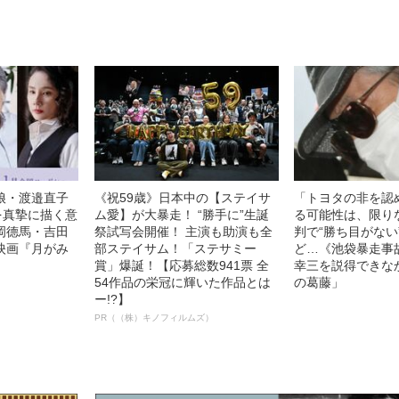
娘・渡邉直子
《祝59歳》日本中の【ステイサ
「トヨタの非を認
を真摯に描く意
ム愛】が大暴走！ “勝手に”生誕
る可能性は、限り
岡德馬・吉田
祭試写会開催！ 主演も助演も全
判で“勝ち目がない
映画『月がみ
部ステイサム！「ステサミー
ど…《池袋暴走事
賞」爆誕！【応募総数941票 全
幸三を説得できな
54作品の栄冠に輝いた作品とは
の葛藤」
ー!?】
PR（（株）キノフィルムズ）