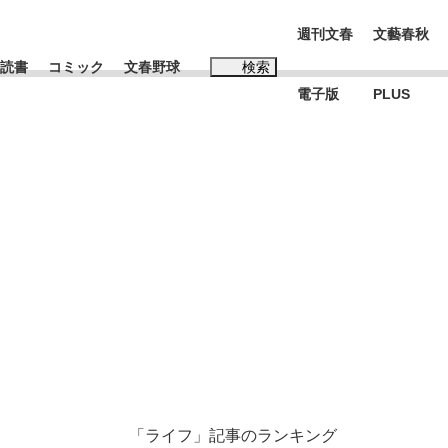
週刊文春
文藝春秋
読書
コミック
文春野球
検索
電子版
PLUS
インタビュー
読書
#松田聖子
本田圭佑が初めて明かした日本代表監督に...
年
「ライフ」記事のランキング