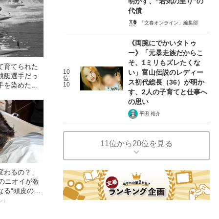
明かす、“若気の至り”の
代償
「文春オンライン」編集部
《両腕にでかいタトゥ
ー》「元暴走族だからこ
そ、1ミリもズレたくな
て育てられた
10
い」富山伝説のレディー
競艇選手だっ
位
ス初代総長（36）が明か
手を染めた理
10
す、2人の子育てと仕事へ
の思い
平田 裕介
11位から20位を見る
変わるの？」
ーのニオイが激
なる“頭皮のニ
”を解消す
ン）
スペシャリス
徹底ケアとは