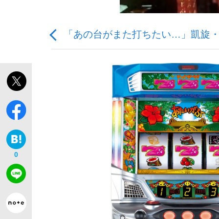
「あの台がまた打ちたい…」凱旋・
「最悪の空気のまま解散」WBC日本代表“敗戦
私のあのとき、私のいま
0
「クマが悪者扱いされているのが悲しい」『北
キングの誕生を、目撃せよ。