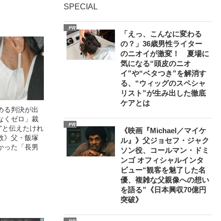
SPECIAL
PR
「えっ、こんなに変わる
の？」36歳男性ライター
のニオイが激変！ 夏場に
気になる“頭皮のニオ
イ”や“ベタつき”を解消す
る、“ウィッグのスペシャ
リスト”が生み出した徹底
ケアとは
める判決が出
なくゼロ」裁
PR
”と伝えたけれ
《映画『Michael／マイケ
故》父・飯塚
ル』》父ジョセフ・ジャク
かった「長男
ソン役、コールマン・ドミ
ンゴ オフィシャルインタ
ビュー“観客を魅了した名
優、複雑な父親像への想い
を語る”《日本興収70億円
突破》