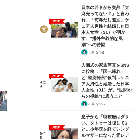
日本の若者から突然「大
麻売ってない？」と言わ
れ…「侮辱だし差別」ケ
NEW
ニア人男性と結婚した日
本人女性（31）が明か
2/13
す、“排外主義的な風
潮”への苦悩
小泉 なつみ
入園式の家族写真をSNS
に投稿→「国へ帰れ」
NEW
と“差別発言”殺到…ケニ
4位
ア人男性と結婚した日本
4
人女性（31）が、“世間か
らの視線”に思うこと
小泉 なつみ
息子から「特攻服はダサ
い。タトゥーは隠して」
NEW
と…少年院を経てシング
5位
ルマザーになった元レデ
5