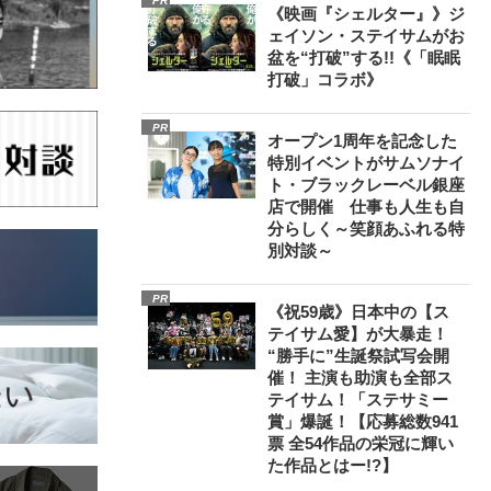
PR
《映画『シェルター』》ジ
ェイソン・ステイサムがお
盆を“打破”する!!《「眠眠
打破」コラボ》
PR
オープン1周年を記念した
特別イベントがサムソナイ
ト・ブラックレーベル銀座
店で開催 仕事も人生も自
分らしく～笑顔あふれる特
別対談～
PR
《祝59歳》日本中の【ス
テイサム愛】が大暴走！
“勝手に”生誕祭試写会開
催！ 主演も助演も全部ス
テイサム！「ステサミー
賞」爆誕！【応募総数941
票 全54作品の栄冠に輝い
た作品とはー!?】