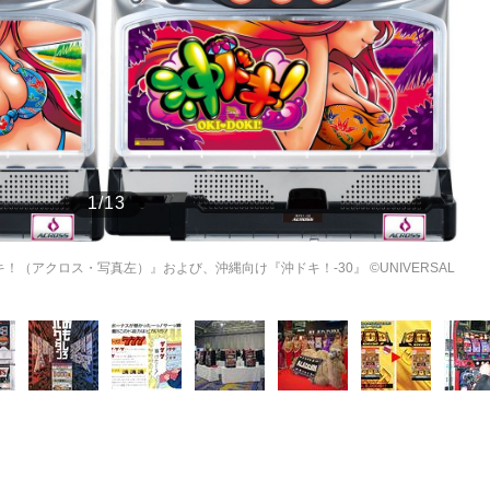
もっと見る
もっと見る
1/13
（アクロス・写真左）』および、沖縄向け『沖ドキ！-30』 ©UNIVERSAL