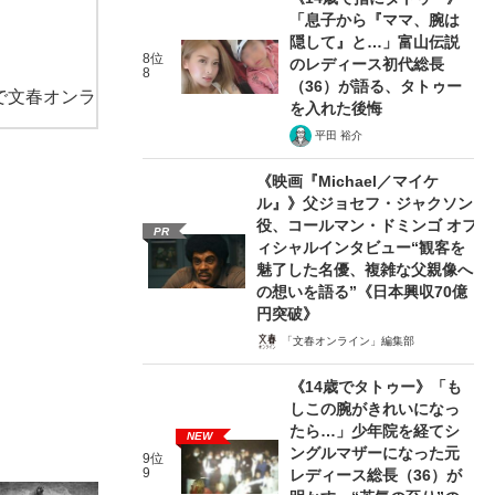
「息子から『ママ、腕は
隠して』と…」富山伝説
8位
のレディース初代総長
8
（36）が語る、タトゥー
で文春オンラ
を入れた後悔
平田 裕介
《映画『Michael／マイケ
ル』》父ジョセフ・ジャクソン
役、コールマン・ドミンゴ オフ
PR
ィシャルインタビュー“観客を
魅了した名優、複雑な父親像へ
の想いを語る”《日本興収70億
円突破》
「文春オンライン」編集部
《14歳でタトゥー》「も
しこの腕がきれいになっ
たら…」少年院を経てシ
NEW
ングルマザーになった元
9位
9
レディース総長（36）が