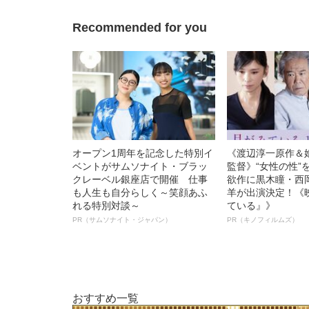
Recommended for you
オープン1周年を記念した特別イ
《渡辺淳一原作＆
ベントがサムソナイト・ブラッ
監督》“女性の性”
クレーベル銀座店で開催 仕事
欲作に黒木瞳・西
も人生も自分らしく～笑顔あふ
羊が出演決定！《
れる特別対談～
ている』》
PR（サムソナイト・ジャパン）
PR（キノフィルムズ）
おすすめ一覧