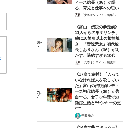
ィース総長（36）が語
る、育児と仕事への思い
「文春オンライン」編集部
《富山・伝説の暴走族》
11人からの集団リンチ、
腕に10箇所以上の根性焼
6位
き…「音速天女」初代総
6
長しおりさん（36）が明
かす、過酷すぎる10代
ま
「文春オンライン」編集部
《17歳で逮捕》「入って
いなければ人を殺してい
た」富山の伝説的レディ
ース初代総長（36）が告
7位
7
白する、女子少年院での
独房生活と“ヤンキーの更
生”
平田 裕介
《14歳で指にタトゥー》