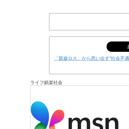
「凱旋ロス」から思い出す“社会不
ライフ
娯楽
社会