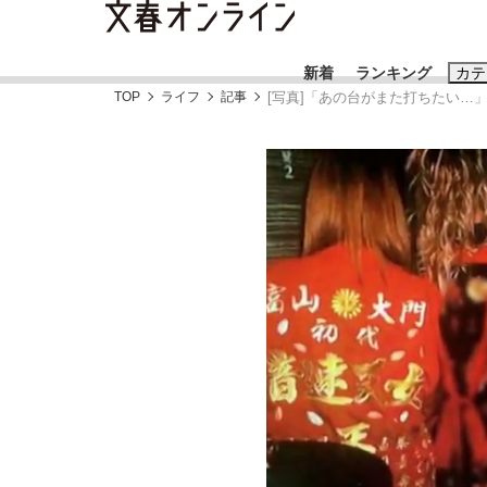
新着
ランキング
カテ
TOP
ライフ
記事
[写真]「あの台がまた打ちたい…
スクープ
ニュー
おすすめのキ
#藤田晋
#三
#玉木雄一郎
《BTS厳戒トーキョー滞在記》RM→渋谷で飲
日本生まれのK-POPアイドルたち