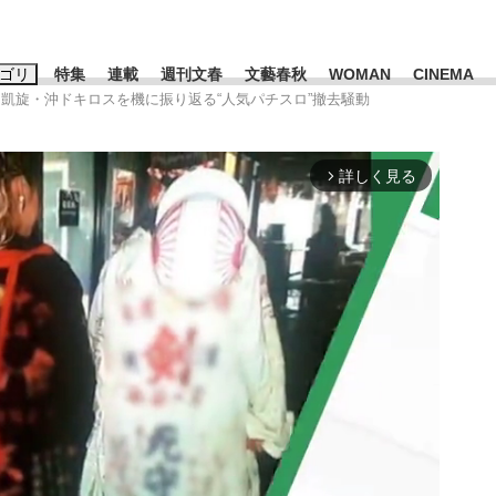
ゴリ
特集
連載
週刊文春
文藝春秋
WOMAN
CINEMA
」凱旋・沖ドキロスを機に振り返る“人気パチスロ”撤去騒動
キーワード入力
ス
エンタメ
ライフ
ビジネス
詳しく見る
arrow_forward_ios
ーワードタグ一覧
山凌輝
#高市早苗
#後藤真希
#森岡毅
#城彰二
#内田有紀
#亀和田武
み会、JIN→伊豆の...
「90%は失敗する。でも…」
終戦から81