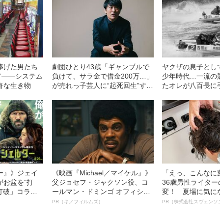
捧げた男たち
劇団ひとり43歳「ギャンブルで
ヤクザの息子とし
”――システム
負けて、サラ金で借金200万…」
少年時代…一流の
奇な生き物
が売れっ子芸人に“起死回生”する
たオレが八百長に
まで
由
ー』》ジェイ
《映画『Michael／マイケル』》
「えっ、こんなに
がお盆を“打
父ジョセフ・ジャクソン役、コ
36歳男性ライタ
眠打破」コラ
ールマン・ドミンゴ オフィシャ
変！ 夏場に気に
ルインタビュー“観客を魅了した
オイ”や“ベタつき
PR（キノフィルムズ）
PR（株式会社スヴェンソ
名優、複雑な父親像への想いを
る、“ウィッグの
語る”《日本興収70億円突破》
ト”が生み出した