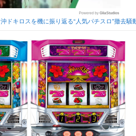
Powered by 
GliaStudios
沖ドキロスを機に振り返る“人気パチスロ”撤去騒
観る将棋、読
Mute
”の真実 選手が明かす...
「敗因分析は一切聞かれなか
の国から』倉本聰氏（91...