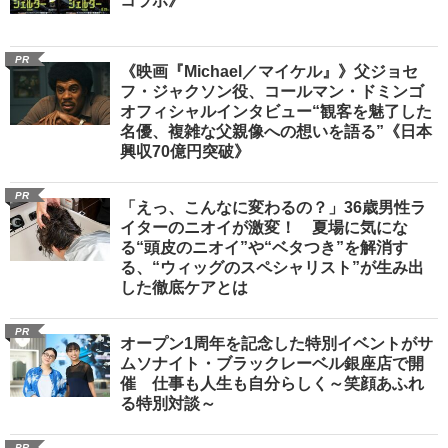
コラボ》
PR
《映画『Michael／マイケル』》父ジョセ
フ・ジャクソン役、コールマン・ドミンゴ
オフィシャルインタビュー“観客を魅了した
名優、複雑な父親像への想いを語る”《日本
興収70億円突破》
PR
「えっ、こんなに変わるの？」36歳男性ラ
イターのニオイが激変！ 夏場に気にな
る“頭皮のニオイ”や“ベタつき”を解消す
る、“ウィッグのスペシャリスト”が生み出
した徹底ケアとは
PR
オープン1周年を記念した特別イベントがサ
ムソナイト・ブラックレーベル銀座店で開
催 仕事も人生も自分らしく～笑顔あふれ
る特別対談～
PR