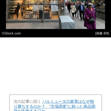
©️iStock.com
(画像 8/8)
次の記事に続く
バルミューダの家電はなぜ独
り勝ちするのか？ “市場調査”に頼った商品開
発が失敗するワケ