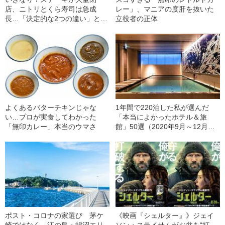
店、ニトリとくら寿司は急成
レー」、マニアの度肝を抜いた
長…「決定的な2つの違い」と
立役者の正体
は？
よくあるバターチキンじゃな
1年間で220泊した私が選んだ
い…プロが実食してわかった
「本当によかったホテル＆旅
「無印カレー」本当のウマさ
館」50選（2020年9月～12月
編）
ポスト・コロナの家選び 茅ケ
《映画『シェルター』》ジェイ
崎ではなく、江の島・鵠沼エリ
ソン・ステイサムがお盆を“打