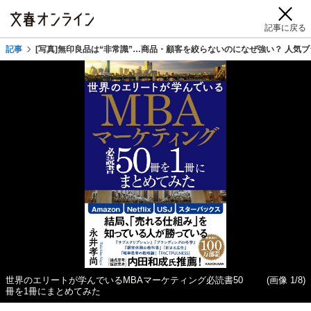
記事に戻る
記事
[写真]無印良品は“非常識”…商品・顧客を絞らないのになぜ強い？ 人気ブ
世界のエリートが学んでいるMBAマーケティング必読書50
(画像 1/8)
冊を1冊にまとめてみた