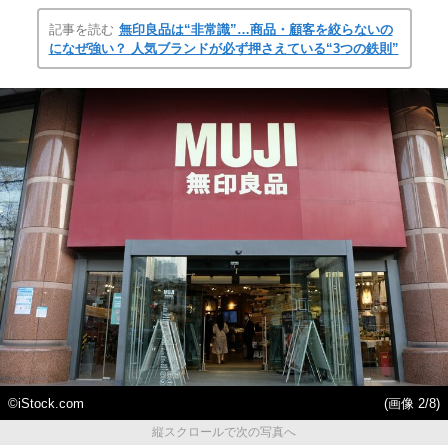
記事を読む
無印良品は“非常識”…商品・顧客を絞らないの
になぜ強い？ 人気ブランドが必ず押さえている“3つの鉄則”
©️iStock.com
(画像 2/8)
縦スクロールで次の写真へ