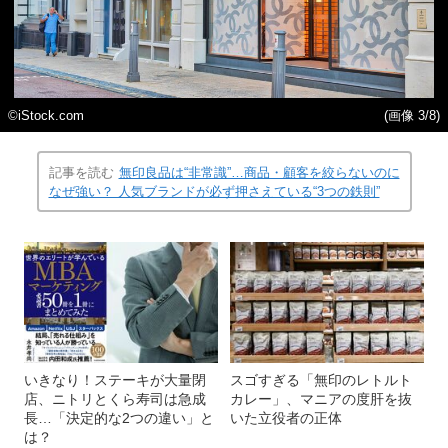
©️iStock.com
(画像 3/8)
記事を読む
無印良品は“非常識”…商品・顧客を絞らないのに
なぜ強い？ 人気ブランドが必ず押さえている“3つの鉄則”
いきなり！ステーキが大量閉
スゴすぎる「無印のレトルト
店、ニトリとくら寿司は急成
カレー」、マニアの度肝を抜
長…「決定的な2つの違い」と
いた立役者の正体
は？