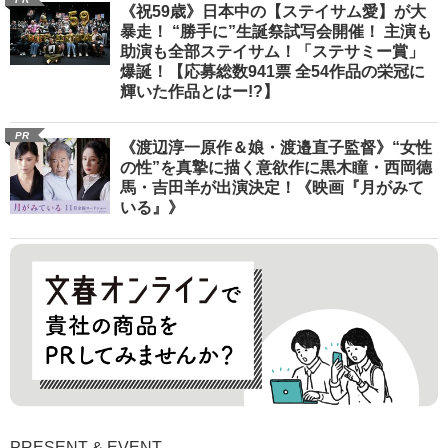
《祝59歳》日本中の【ステイサム愛】が大
暴走！ “勝手に”生誕祭試写会開催！ 主演も
助演も全部ステイサム！「ステサミー賞」
爆誕！【応募総数941票 全54作品の栄冠に
輝いた作品とはー!?】
PR
《渡辺淳一原作＆娘・渡邉直子監督》“女性
の性”を真摯に描く意欲作に黒木瞳・西岡德
馬・吉田羊が出演決定！《映画『月がみて
いる』》
PRESENT & EVENT