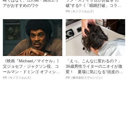
アがおすすめのワケ
破”する!!《「眠眠打破」コラ
ボ》
PR（キノフィルムズ）
《映画『Michael／マイケル』》
「えっ、こんなに変わるの？」
父ジョセフ・ジャクソン役、コ
36歳男性ライターのニオイが激
ールマン・ドミンゴ オフィシャ
変！ 夏場に気になる“頭皮のニ
ルインタビュー“観客を魅了した
オイ”や“ベタつき”を解消す
PR（キノフィルムズ）
PR（株式会社スヴェンソン）
名優、複雑な父親像への想いを
る、“ウィッグのスペシャリス
語る”《日本興収70億円突破》
ト”が生み出した徹底ケアとは