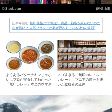
©️iStock.com
(画像 5/8)
記事を読む
無印良品は“非常識”…商品・顧客を絞らないのに
なぜ強い？ 人気ブランドが必ず押さえている“3つの鉄則”
よくあるバターチキンじゃな
スゴすぎる「無印のレトルト
い…プロが実食してわかった
カレー」、マニアの度肝を抜
「無印カレー」本当のウマさ
いた立役者の正体