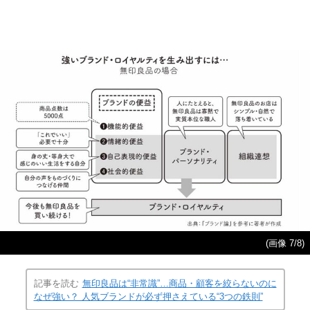
(画像 7/8)
記事を読む
無印良品は“非常識”…商品・顧客を絞らないのに
なぜ強い？ 人気ブランドが必ず押さえている“3つの鉄則”