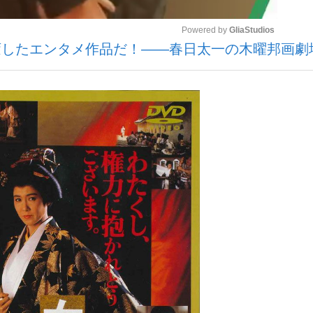
Powered by 
GliaStudios
変したエンタメ作品だ！――春日太一の木曜邦画劇
いまさら聞け
Mute
手が証言した“NPB聞...
「クマが悪者扱いされているの
もっと見る
カー日本代表・森保一監督...