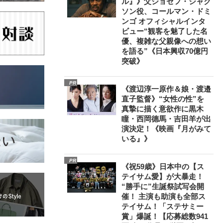
ル』》父ジョセフ・ジャク
ソン役、コールマン・ドミ
ンゴ オフィシャルインタ
ビュー“観客を魅了した名
優、複雑な父親像への想い
を語る”《日本興収70億円
突破》
PR
《渡辺淳一原作＆娘・渡邉
直子監督》“女性の性”を
真摯に描く意欲作に黒木
瞳・西岡德馬・吉田羊が出
演決定！《映画『月がみて
いる』》
PR
《祝59歳》日本中の【ス
テイサム愛】が大暴走！
“勝手に”生誕祭試写会開
催！ 主演も助演も全部ス
テイサム！「ステサミー
賞」爆誕！【応募総数941