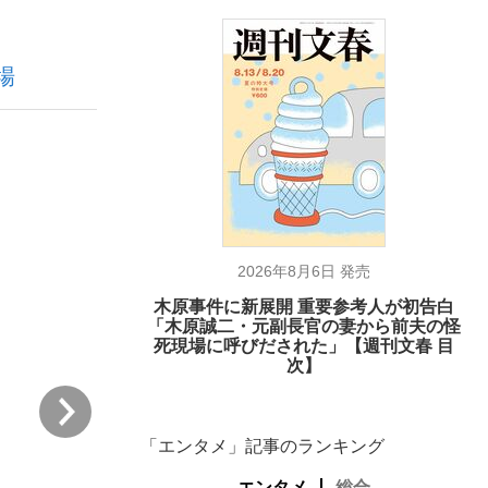
場
ない資産運用のすべて
が悲しい」『北の国から』倉本聰氏（91...
2026年8月6日 発売
木原事件に新展開 重要参考人が初告白
「木原誠二・元副長官の妻から前夫の怪
死現場に呼びだされた」【週刊文春 目
次】
次
「エンタメ」記事のランキング
エンタメ
総合