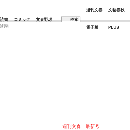
週刊文春
文藝春秋
読書
コミック
文春野球
検索
画劇場
電子版
PLUS
インタビュー
読書
#松田聖子
む将棋
BC日本代表“敗戦”の真実 選手が明かす...
週刊文春 最新号