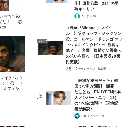
子】原菜乃華（22）の早
熟キャリア
は仲代に憧れ
ゆるま 小林
闘だ！――春
劇場
《映画『Michael／マイケ
ル』》父ジョセフ・ジャクソン
役、コールマン・ドミンゴ オフ
PR
ィシャルインタビュー“観客を
魅了した名優、複雑な父親像へ
の想いを語る”《日本興収70億
円突破》
「文春オンライン」編集部
l／マイケル』》
「軽率な発言だった」韓
クソン役、コ
国で批判が殺到→謝罪し
ゴ オフィシャ
たことも…ENHYPEN日本
観客を魅了した
9位
人メンバー・ニキ（19）
像への想いを
9
の“本当の評判”〈現地記
0億円突破》
者が解説〉
吉崎 エイジーニョ