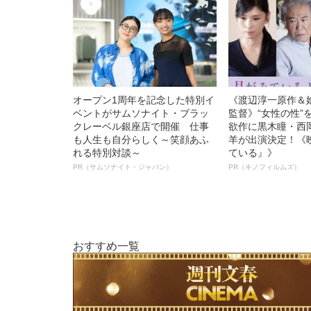
オープン1周年を記念した特別イ
《渡辺淳一原作＆
ベントがサムソナイト・ブラッ
監督》“女性の性”
クレーベル銀座店で開催 仕事
欲作に黒木瞳・西
も人生も自分らしく～笑顔あふ
羊が出演決定！《
れる特別対談～
ている』》
PR（サムソナイト・ジャパン）
PR（キノフィルムズ）
おすすめ一覧