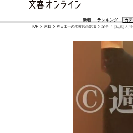
新着
ランキング
カテ
TOP
連載
春日太一の木曜邦画劇場
記事
[写真]大
スクープ
ニュー
おすすめのキ
#藤田晋
#三
#玉木雄一郎
「90%は失敗する。でも…」本田圭佑が初め
終戦から81年