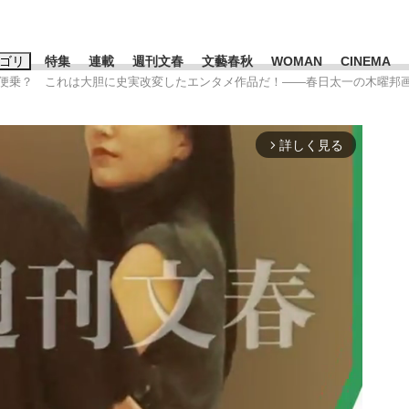
ゴリ
特集
連載
週刊文春
文藝春秋
WOMAN
CINEMA
河便乗？ これは大胆に史実改変したエンタメ作品だ！――春日太一の木曜邦
キーワード入力
ス
エンタメ
ライフ
ビジネス
詳しく見る
arrow_forward_ios
ーワードタグ一覧
山凌輝
#高市早苗
#後藤真希
#森岡毅
#城彰二
#内田有紀
観る将棋、読
#亀和田武
て明かした日本代表監督に...
「最悪の空気のまま解散」W