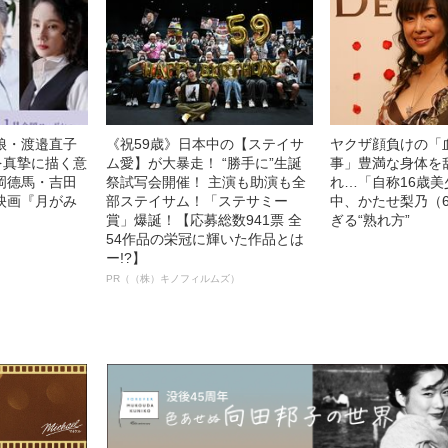
娘・渡邉直子
《祝59歳》日本中の【ステイサ
ヤクザ顔負けの「
を真摯に描く意
ム愛】が大暴走！ “勝手に”生誕
事」豊満な身体を
岡德馬・吉田
祭試写会開催！ 主演も助演も全
れ…「自称16歳
映画『月がみ
部ステイサム！「ステサミー
中、かたせ梨乃（
賞」爆誕！【応募総数941票 全
ぎる“熟れ方”
54作品の栄冠に輝いた作品とは
ー!?】
PR（（株）キノフィルムズ）