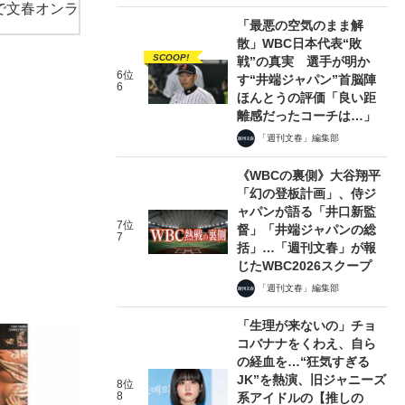
で文春オンラ
「最悪の空気のまま解
散」WBC日本代表“敗
SCOOP!
戦”の真実 選手が明か
6位
す“井端ジャパン”首脳陣
6
ほんとうの評価「良い距
離感だったコーチは…」
「週刊文春」編集部
《WBCの裏側》大谷翔平
「幻の登板計画」、侍ジ
ャパンが語る「井口新監
7位
督」「井端ジャパンの総
7
括」…「週刊文春」が報
じたWBC2026スクープ
「週刊文春」編集部
「生理が来ないの」チョ
コバナナをくわえ、自ら
の経血を…“狂気すぎる
JK”を熱演、旧ジャニーズ
8位
8
系アイドルの【推しの