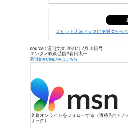
大ヒット大河ドラマに絶対欠かせな
source :
週刊文春 2021年2月18日号
エンタメ
映画
芸能
#春日太一
週刊文春CINEMAはこちら
文春オンラインをフォローする
（遷移先で+フ
リック）