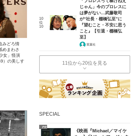
「プロレスって稼げねえ
じゃん」今のプロレスに
は夢がない…武藤敬司
10
が“社長・棚橋弘至”に
位
『望むこと・不安に思う
10
こと』【引退・棚橋弘
至】
血みどろ情
双葉社
舐めまわさ
美少女」怪演
69）の美しす
11位から20位を見る
SPECIAL
PR
《映画『Michael／マイケ