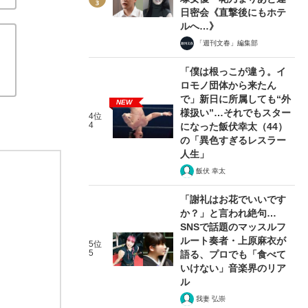
日密会《直撃後にもホテ
ルへ…》
「週刊文春」編集部
「僕は根っこが違う。イ
ロモノ団体から来たん
で」新日に所属しても“外
NEW
様扱い”…それでもスター
4位
4
になった飯伏幸太（44）
の「異色すぎるレスラー
人生」
飯伏 幸太
「謝礼はお花でいいです
か？」と言われ絶句…
SNSで話題のマッスルフ
ルート奏者・上原麻衣が
5位
5
語る、プロでも「食べて
いけない」音楽界のリア
ル
我妻 弘崇