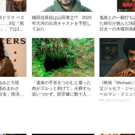
河ドラマ ベス
織田信長役は山田孝之!? 2020
鬼政との一騎打ち
表……3位『篤
年大河の出演キャストを予想し
た綿引が挑んだ決
伝』、では1位
てみた
日太一の木曜邦画
血みどろ情
「遺体の手首をつかむと腐った
《映画『Michae
舐めまわさ
肉がズルッと剥げて」火葬すら
父ジョセフ・ジャ
少女」怪演
追いつかず、防空壕に数十人
ールマン・ドミン
69）の美しす
を“集団土葬”…この世の地獄を見
ルインタビュー“
PR（キノフィルムズ）
た少年兵が明かした“過酷すぎる
名優、複雑な父親
任務”とは
語る”《日本興収7