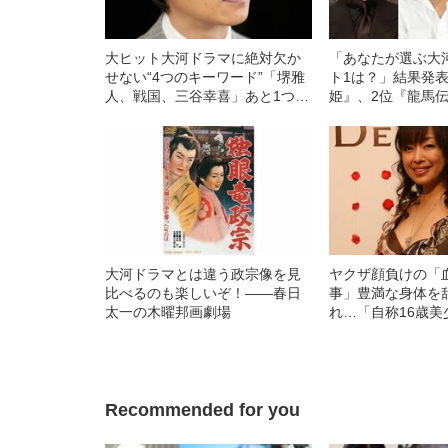
大ヒット大河ドラマに絶対欠か
「あなたが選ぶ大
せない“4つのキーワード”「堺雅
ト1は？」結果発
人、戦国、三谷幸喜」あと1つ
姫』、2位『龍馬
は？
は？
大河ドラマとは違う政宗像を見
ヤクザ顔負けの「
比べるのも楽しいぞ！――春日
事」豊満な身体を
太一の木曜邦画劇場
れ…「自称16歳美
中、かたせ梨乃（
ぎる“熟れ方”
Recommended for you