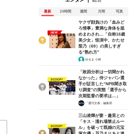
最新
24時間
週間
月間
写真
ヤクザ顔負けの「血みど
ろ情事」豊満な身体を舐
NEW
めまわされ…「自称16歳
美少女」怪演中、かたせ
梨乃（69）の美しすぎ
大河便乗？ これは大胆に史実改変したエンタメ
る“熟れ方”
『女帝 春日局』
2021/02/16
ゆるま 小林
「敗因分析は一切聞かれ
関連記事
なかった」侍ジャパン選
SCOOP!
手が証言した“NPB聞き取
り調査”の実態「選手から
大ヒット大河ドラマに絶対欠かせない“4つのキーワード
次期監督の要求は…」
「あなたが選ぶ大河ドラマ ベスト1は？」結果発表……
「週刊文春」編集部
は？
織田信長役は山田孝之!? 2020年大河の出演キャ
三山凌輝が妻・趣里との
「キス・濡れ場禁止ルー
SCOOP!
ル」を破って既婚の元宝
塚女優・花乃まりあと連