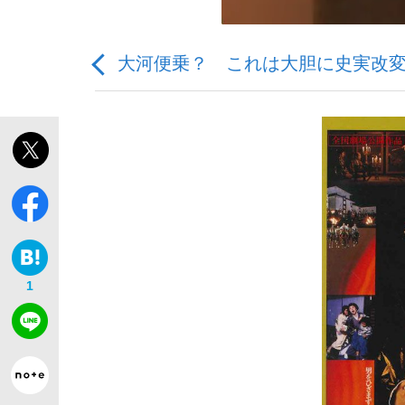
大河便乗？ これは大胆に史実改
「敗因分析は一切聞かれなかった」侍ジャパン選
キングの誕生を、目撃せよ。
1
the Style
「目標達成できなかったからと言って…」サッ