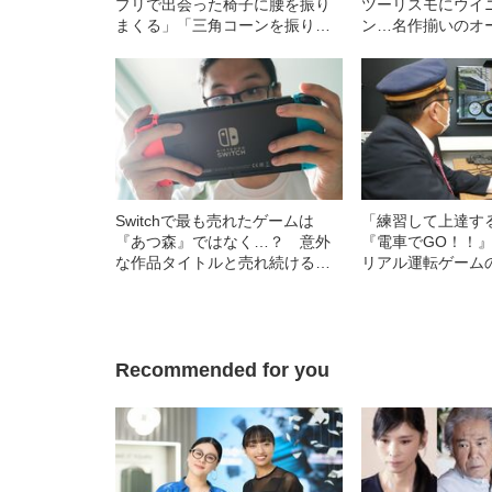
プリで出会った椅子に腰を振り
ツーリスモにウイ
まくる」「三角コーンを振り回
ン…名作揃いのオ
す“木村拓哉”」突き抜けすぎた奇
「もう一度やりた
跡のゲーム
ゲーム」1位の行方
Switchで最も売れたゲームは
「練習して上達
『あつ森』ではなく…？ 意外
『電車でGO！！
な作品タイトルと売れ続ける理
リアル運転ゲーム
由
Recommended for you