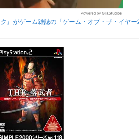
Powered by 
GliaStudios
ク』がゲーム雑誌の「ゲーム・オブ・ザ・イヤー2
いまさら聞け
Mute
手が証言した“NPB聞...
「クマが悪者扱いされているの
もっと見る
カー日本代表・森保一監督...