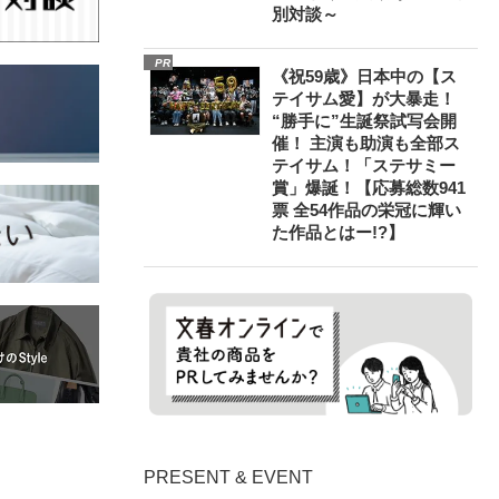
別対談～
PR
《祝59歳》日本中の【ス
テイサム愛】が大暴走！
“勝手に”生誕祭試写会開
催！ 主演も助演も全部ス
テイサム！「ステサミー
賞」爆誕！【応募総数941
票 全54作品の栄冠に輝い
た作品とはー!?】
PRESENT & EVENT