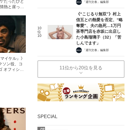
の“たったひと
「週刊文春」編集部
る情熱と崖っぷ
《“こじるり無双”》村上
信五との熱愛を否定、“略
奪愛”、夫の急死…1万円
10
茶専門店を赤坂に出店し
位
10
た小島瑠璃子（32）「苦
しんでます」
「週刊文春」編集部
l／マイケル』》
クソン役、コ
11位から20位を見る
ゴ オフィシャ
観客を魅了した
像への想いを
0億円突破》
SPECIAL
PR