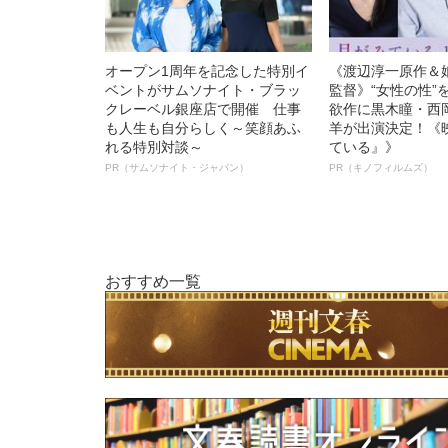
オープン1周年を記念した特別イ
《渡辺淳一原作＆
ベントがサムソナイト・ブラッ
監督》“女性の性”
クレーベル銀座店で開催 仕事
欲作に黒木瞳・西
も人生も自分らしく～笑顔あふ
羊が出演決定！《
れる特別対談～
ている』》
PR（サムソナイト・ジャパン）
PR（キノフィルムズ）
おすすめ一覧