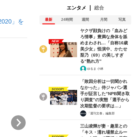
エンタメ
総合
最新
24時間
週間
月間
写真
020」を
ない資産運用のすべて
ヤクザ顔負けの「血みど
ろ情事」豊満な身体を舐
NEW
めまわされ…「自称16歳
美少女」怪演中、かたせ
が悲しい」『北の国から』倉本聰氏（91...
梨乃（69）の美しすぎ
る“熟れ方”
ゆるま 小林
「敗因分析は一切聞かれ
なかった」侍ジャパン選
SCOOP!
手が証言した“NPB聞き取
り調査”の実態「選手から
次期監督の要求は…」
「週刊文春」編集部
次
三山凌輝が妻・趣里との
「キス・濡れ場禁止ルー
SCOOP!