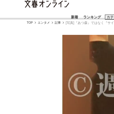
新着
ランキング
カテ
TOP
エンタメ
記事
[写真]『あつ森』ではなく『サ
スクープ
ニュー
おすすめのキ
#藤田晋
#三
#玉木雄一郎
「90%は失敗する。でも…」本田圭佑が初め
終戦から81年