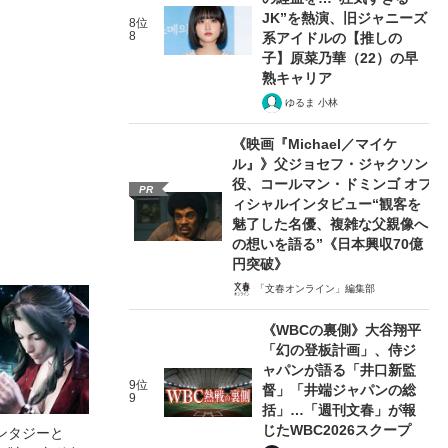
JK”を熱演、旧ジャニーズ
8位
8
系アイドルの【推しの
子】原菜乃華（22）の早
熟キャリア
ゆるま 小林
《映画『Michael／マイケ
ル』》父ジョセフ・ジャクソン
役、コールマン・ドミンゴ オフ
PR
ィシャルインタビュー“観客を
魅了した名優、複雑な父親像へ
の想いを語る”《日本興収70億
円突破》
「文春オンライン」編集部
《WBCの裏側》大谷翔平
「幻の登板計画」、侍ジ
ャパンが語る「井口新監
9位
督」「井端ジャパンの総
9
括」…「週刊文春」が報
じたWBC2026スクープ
ンタジーと