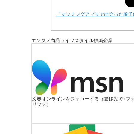
「マッチングアプリで出会った椅子
エンタメ
商品
ライフスタイル
娯楽
企業
文春オンラインをフォローする
（遷移先で+フ
リック）