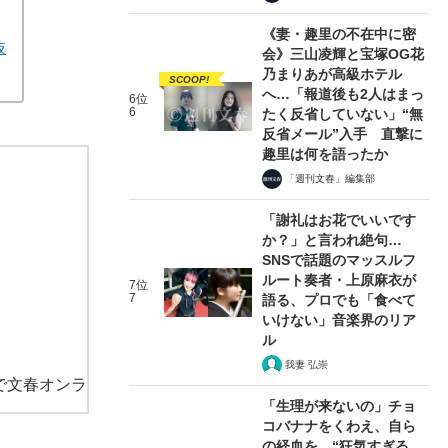
《妻・趣里の不在中に密
抜
会》三山凌輝と宝塚OG花
乃まりあが高級ホテル
SCOOP!
へ…「報道後も2人はまっ
6位
6
たく反省していない」“無
反省メール”入手 直撃に
趣里は何を語ったか
「週刊文春」編集部
「謝礼はお花でいいです
か？」と言われ絶句…
SNSで話題のマッスルフ
ルート奏者・上原麻衣が
7位
7
語る、プロでも「食べて
いけない」音楽界のリア
ル
我妻 弘崇
で文春オンラ
「生理が来ないの」チョ
コバナナをくわえ、自ら
の経血を…“狂気すぎる