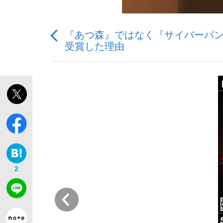
『あつ森』ではなく『サイバーパン
受賞した理由
「敗因分析は一切聞かれなかった」侍ジャパン選
キングの誕生を、目撃せよ。
the Style
2
前
「目標達成できなかったからと言って…」サッ