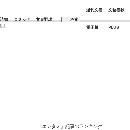
週刊文春
文藝春秋
読書
コミック
文春野球
検索
理由
電子版
PLUS
インタビュー
読書
#松田聖子
む将棋
BC日本代表“敗戦”の真実 選手が明かす...
「エンタメ」記事のランキング