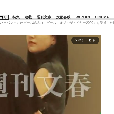
ゴリ
特集
連載
週刊文春
文藝春秋
WOMAN
CINEMA
イバーパンク』がゲーム雑誌の「ゲーム・オブ・ザ・イヤー2020」を受賞した
キーワード入力
ス
エンタメ
ライフ
ビジネス
詳しく見る
arrow_forward_ios
ーワードタグ一覧
山凌輝
#高市早苗
#後藤真希
#森岡毅
#城彰二
#内田有紀
観る将棋、読
#亀和田武
て明かした日本代表監督に...
「最悪の空気のまま解散」W