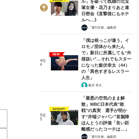
ル」を破って既婚の元宝
塚女優・花乃まりあと連
日密会《直撃後にもホテ
ルへ…》
「週刊文春」編集部
「僕は根っこが違う。イ
4/6
ロモノ団体から来たん
で」新日に所属しても“外
NEW
様扱い”…それでもスター
4位
4
になった飯伏幸太（44）
の「異色すぎるレスラー
人生」
飯伏 幸太
「最悪の空気のまま解
散」WBC日本代表“敗
SCOOP!
戦”の真実 選手が明か
5位
す“井端ジャパン”首脳陣
5
ほんとうの評価「良い距
離感だったコーチは…」
「週刊文春」編集部