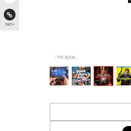
コピー
『THE 落武者』