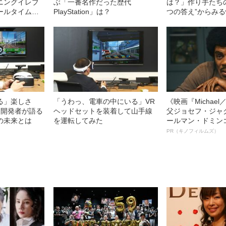
ニングイレブ
ぶ「一番名作だった歴代
は？」作り手たち
ールタイム
PlayStation」は？
つの答え”からみ
い！プレステ
ちからの逆転
は!?
する」楽しさ
「うわっ、電車の中にいる」VR
《映画『Michae
』開発者が語る
ヘッドセットを装着して山手線
父ジョセフ・ジャ
の未来とは
を運転してみた
ールマン・ドミン
ルインタビュー“
PR（キノフィルムズ）
名優、複雑な父親
語る”《日本興収7