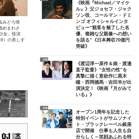
《映画『Michael／マイケ
ル』》父ジョセフ・ジャク
ソン役、コールマン・ドミ
ンゴ オフィシャルインタ
血みどろ情
ビュー“観客を魅了した名
舐めまわさ
優、複雑な父親像への想い
美少女」怪演
69）の美しす
を語る”《日本興収70億円
突破》
PR
《渡辺淳一原作＆娘・渡邉
直子監督》“女性の性”を
真摯に描く意欲作に黒木
瞳・西岡德馬・吉田羊が出
演決定！《映画『月がみて
いる』》
PR
オープン1周年を記念した
特別イベントがサムソナイ
ト・ブラックレーベル銀座
店で開催 仕事も人生も自
分らしく～笑顔あふれる特