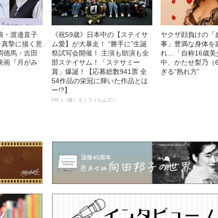
娘・渡邉直子
《祝59歳》日本中の【ステイサ
ヤクザ顔負けの「
を真摯に描く意
ム愛】が大暴走！ “勝手に”生誕
事」豊満な身体を
岡德馬・吉田
祭試写会開催！ 主演も助演も全
れ…「自称16歳
映画『月がみ
部ステイサム！「ステサミー
中、かたせ梨乃（
賞」爆誕！【応募総数941票 全
ぎる“熟れ方”
54作品の栄冠に輝いた作品とは
ー!?】
PR（（株）キノフィルムズ）