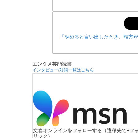
「やめると言い出したとき、相方
エンタメ
芸能
読書
インタビュー/対談一覧はこちら
文春オンラインをフォローする
（遷移先で+フ
リック）