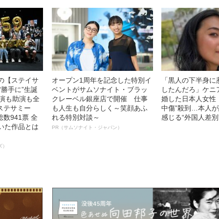
中の【ステイサ
オープン1周年を記念した特別イ
「黒人の下半身に
“勝手に”生誕
ベントがサムソナイト・ブラッ
したんだろ」ケニ
主演も助演も全
クレーベル銀座店で開催 仕事
婚した日本人女性（
ステサミー
も人生も自分らしく～笑顔あふ
中傷”殺到…本人
数941票 全
れる特別対談～
感じる“外国人差別
輝いた作品とは
PR（サムソナイト・ジャパン）
ズ）