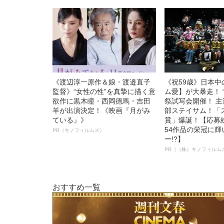
《渡辺淳一原作＆娘・渡邉直子
《祝59歳》日本
監督》“女性の性”を真摯に描く意
ム愛】が大暴走！ 
欲作に黒木瞳・西岡德馬・吉田
祭試写会開催！ 
羊が出演決定！《映画『月がみ
部ステイサム！「
ている』》
賞」爆誕！【応募総
54作品の栄冠に
PR（キノフィルムズ）
ー!?】
PR（（株）キノフィルム
おすすめ一覧