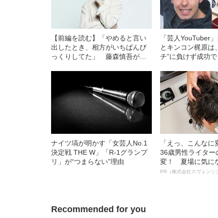
【前編を読む】「やめると言い
「芸人YouTube
出したとき、相方がいちばんび
とキンコン梶原は
っくりしてた」 藤森慎吾が語
チ”に負けず成功
る、吉本をやめないと叶わな
い“目標”とは
ナイツ塙が明かす「女芸人No.1
「えっ、こんなに
決定戦 THE W」「R-1グランプ
36歳男性ライタ
リ」が“つまらない”理由
変！ 夏場に気に
オイ”や“ベタつき
PR（株式会社スヴェンソ
る、“ウィッグの
ト”が生み出した
Recommended for you