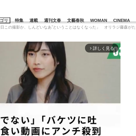
ゴリ
特集
連載
週刊文春
文藝春秋
WOMAN
CINEMA
“今日この撮影か、しんどいなあ”ということはなくなった」 オリラジ藤森がた
キーワード入力
ス
エンタメ
ライフ
ビジネス
詳しく見る
arrow_forward_ios
ーワードタグ一覧
山凌輝
#高市早苗
#後藤真希
#森岡毅
#城彰二
#内田有紀
#亀和田武
て明かした日本代表監督に...
「最悪の空気のまま解散」W
私のあのとき