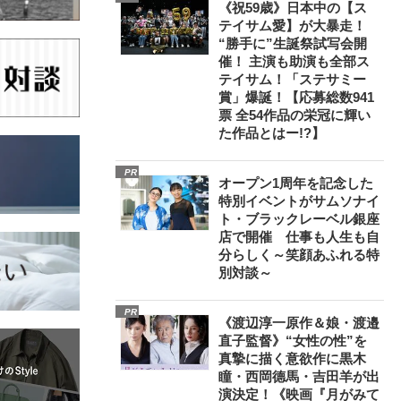
《祝59歳》日本中の【ス
テイサム愛】が大暴走！
“勝手に”生誕祭試写会開
催！ 主演も助演も全部ス
テイサム！「ステサミー
賞」爆誕！【応募総数941
票 全54作品の栄冠に輝い
た作品とはー!?】
PR
オープン1周年を記念した
特別イベントがサムソナイ
ト・ブラックレーベル銀座
店で開催 仕事も人生も自
分らしく～笑顔あふれる特
別対談～
PR
《渡辺淳一原作＆娘・渡邉
直子監督》“女性の性”を
真摯に描く意欲作に黒木
瞳・西岡德馬・吉田羊が出
演決定！《映画『月がみて