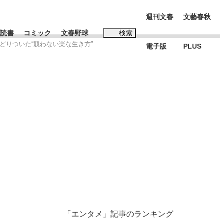
週刊文春
文藝春秋
読書
コミック
文春野球
検索
どりついた“競わない楽な生き方”
電子版
PLUS
インタビュー
読書
#松田聖子
BC日本代表“敗戦”の真実 選手が明かす...
、私のいま
「エンタメ」記事のランキング