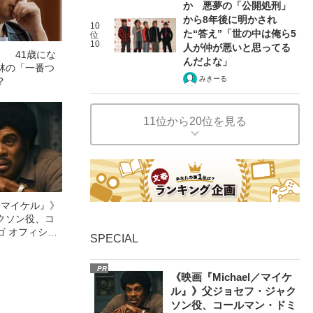
か 悪夢の「公開処刑」
から8年後に明かされ
10
た“答え”「世の中は俺ら5
位
10
人が仲が悪いと思ってる
」 41歳にな
んだよな」
林の「一番つ
みきーる
？
11位から20位を見る
l／マイケル』》
クソン役、コ
ゴ オフィシャ
SPECIAL
観客を魅了した
像への想いを
PR
0億円突破》
《映画『Michael／マイケ
ル』》父ジョセフ・ジャク
ソン役、コールマン・ドミ