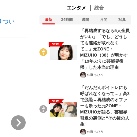
エンタメ
総合
最新
24時間
週間
月間
写真
りつい
「再結成するなら5人全員
がいい」「でも、どうし
ても連絡が取れなく
NEW
て…」元ZONE・
が悲しい」『北の国から』倉本聰氏（91...
を、目撃せよ。
MIZUHO（38）が明かす
「19年ぶりに芸能界復
帰」した本当の理由
佐藤 ちひろ
「だんだんボイトレにも
呼ばれなくなって…」高3
で脱退→再結成のオファ
NEW
ーも断った元ZONE・
MIZUHOが語る、芸能界
引退の裏側と“その後の人
次
生”
佐藤 ちひろ