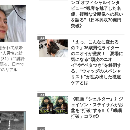
ンゴ オフィシャルインタ
ビュー“観客を魅了した名
優、複雑な父親像への想い
を語る”《日本興収70億円
突破》
PR
「えっ、こんなに変わる
惹かれて結婚
の？」36歳男性ライター
ア人男性と結
のニオイが激変！ 夏場に
31）に“誹謗
気になる“頭皮のニオ
が語る、日本で
イ”や“ベタつき”を解消す
”のリアル
る、“ウィッグのスペシャ
リスト”が生み出した徹底
ケアとは
PR
《映画『シェルター』》ジ
ェイソン・ステイサムがお
盆を“打破”する!!《「眠眠
打破」コラボ》
PR