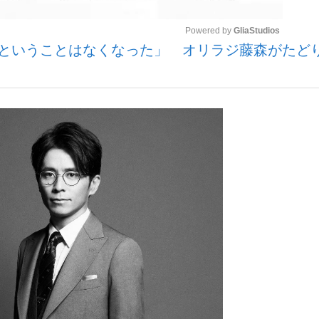
Powered by 
GliaStudios
”ということはなくなった」 オリラジ藤森がたど
Mute
手が証言した“NPB聞...
「クマが悪者扱いされているの
キングの誕生
もっと見る
カー日本代表・森保一監督...