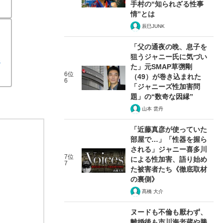
手村の“知られざる性事
情”とは
辰巳JUNK
「父の通夜の晩、息子を
狙うジャニー氏に気づい
い
た」元SMAP草彅剛
6位
（49）が巻き込まれた
6
「ジャニーズ性加害問
題」の“数奇な因縁”
山本 雲丹
「近藤真彦が使っていた
部屋で…」「性器を握ら
される」ジャニー喜多川
7位
による性加害、語り始め
7
た被害者たち《徹底取材
の裏側》
髙橋 大介
ヌードも不倫も厭わず、
離婚後も市川海老蔵や勝