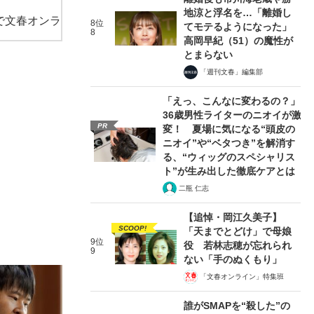
地涼と浮名を…「離婚し
で文春オンラ
8位
てモテるようになった」
8
高岡早紀（51）の魔性が
とまらない
「週刊文春」編集部
「えっ、こんなに変わるの？」
36歳男性ライターのニオイが激
PR
変！ 夏場に気になる“頭皮の
ニオイ”や“ベタつき”を解消す
る、“ウィッグのスペシャリス
ト”が生み出した徹底ケアとは
二瓶 仁志
【追悼・岡江久美子】
SCOOP!
「天までとどけ」で母娘
9位
役 若林志穂が忘れられ
9
ない「手のぬくもり」
「文春オンライン」特集班
誰がSMAPを“殺した”の