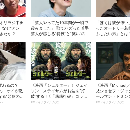
r」オリラジ中田
「芸人やってた10年間が一瞬で
「ぼくは彼が怖い
、なぜ“アン
霞みました」 歌でバズった若手
ったオードリー若
できたか？
芸人が感じる“特技”と“笑い”の境
ぶしたい男」とは
界線
変わるの？」
《映画『シェルター』》ジェイ
《映画『Michae
ーのニオイが激
ソン・ステイサムがお盆を“打
父ジョセフ・ジャ
なる“頭皮のニ
破”する!!《「眠眠打破」コラ
ールマン・ドミン
”を解消す
ボ》
ルインタビュー“
ン）
PR（キノフィルムズ）
PR（キノフィルムズ）
スペシャリス
名優、複雑な父親
徹底ケアとは
語る”《日本興収7