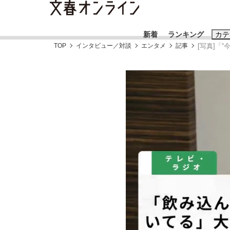
新着
ランキング
カテ
TOP
インタビュー／対談
エンタメ
記事
[写真]「
スクープ
ニュー
おすすめのキ
#藤田晋
#三
#玉木雄一郎
「90%は失敗する。でも…」本田圭佑が初め
終戦から81年