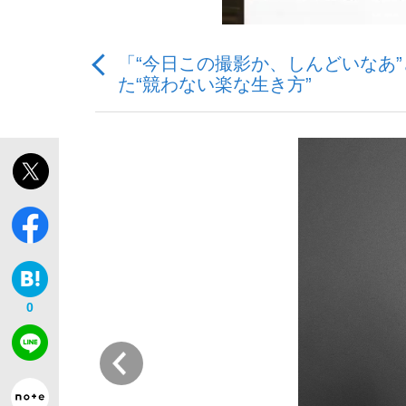
「“今日この撮影か、しんどいなあ
観る将棋、読む将棋
た“競わない楽な生き方”
「敗因分析は一切聞かれなかった」侍ジャパン選
いまさら聞けない資産運用のすべて
0
前
「目標達成できなかったからと言って…」サッ