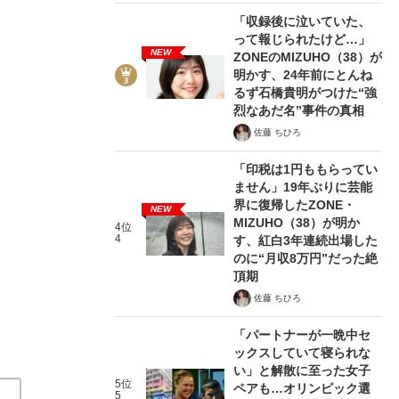
「収録後に泣いていた、
って報じられたけど…」
NEW
ZONEのMIZUHO（38）が
明かす、24年前にとんね
るず石橋貴明がつけた“強
烈なあだ名”事件の真相
4/6
佐藤 ちひろ
「印税は1円ももらってい
ません」19年ぶりに芸能
界に復帰したZONE・
NEW
MIZUHO（38）が明か
4位
4
す、紅白3年連続出場した
のに“月収8万円”だった絶
頂期
佐藤 ちひろ
「パートナーが一晩中セ
ックスしていて寝られな
い」と解散に至った女子
5位
ペアも…オリンピック選
5