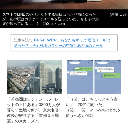
スマホでLINEのやりとりをする毎日は当たり前になった
(画像 5/6)
が、あの頃はガラケーでメールを送っていた。今もその余
波が残っている……？ ©iStock.com
記事を読む
Re:Re:Re:Re:…あなたもずっと“返信メール”で
送った？ 今も残るガラケーの空気とあの頃のメール
「首都圏はロシアン・ルーレ
「（笑）は、ちょっともう古
ットの上にある」3800万人が
い」 20代に聞いた、
暮らす土地で何が…京大名誉
（笑）・笑・w・wwwのどれを
教授が解説する「首都直下地
使うべきか問題
震」のメカニズム