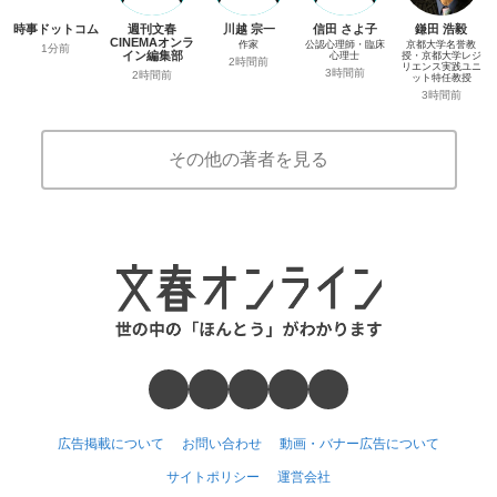
時事ドットコム
週刊文春
川越 宗一
信田 さよ子
鎌田 浩毅
CINEMAオンラ
作家
公認心理師・臨床
京都大学名誉教
1分前
イン編集部
心理士
授・京都大学レジ
2時間前
リエンス実践ユニ
3時間前
2時間前
ット特任教授
3時間前
その他の著者を見る
広告掲載について
お問い合わせ
動画・バナー広告について
サイトポリシー
運営会社