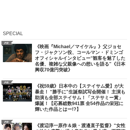
SPECIAL
PR
《映画『Michael／マイケル』》父ジョセ
フ・ジャクソン役、コールマン・ドミンゴ
オフィシャルインタビュー“観客を魅了した
名優、複雑な父親像への想いを語る”《日本
興収70億円突破》
PR
《祝59歳》日本中の【ステイサム愛】が大
暴走！ “勝手に”生誕祭試写会開催！ 主演も
助演も全部ステイサム！「ステサミー賞」
爆誕！【応募総数941票 全54作品の栄冠に
輝いた作品とはー!?】
PR
《渡辺淳一原作＆娘・渡邉直子監督》“女性