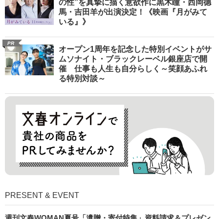
の性”を真摯に描く意欲作に黒木瞳・西岡德
馬・吉田羊が出演決定！《映画『月がみて
いる』》
PR
オープン1周年を記念した特別イベントがサ
ムソナイト・ブラックレーベル銀座店で開
催 仕事も人生も自分らしく～笑顔あふれ
る特別対談～
PRESENT & EVENT
週刊文春WOMAN夏号「遺贈・寄付特集」資料請求＆プレゼン