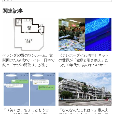
関連記事
ベランダ50畳のワンルーム、玄
《テレホーダイ25周年》ネット
関開けたら0秒でトイレ…日本で
の世界が「健康と引き換え」だ
続々「ナゾの間取り」が生まれ
った90年代の“あのヤバいサービ
るワケ
ス”
「（笑）は、ちょっともう古
「なんなんだこれは？」素人夫