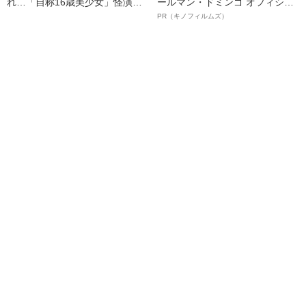
れ…「自称16歳美少女」怪演
ールマン・ドミンゴ オフィシャ
中、かたせ梨乃（69）の美しす
ルインタビュー“観客を魅了した
PR（キノフィルムズ）
ぎる“熟れ方”
名優、複雑な父親像への想いを
語る”《日本興収70億円突破》