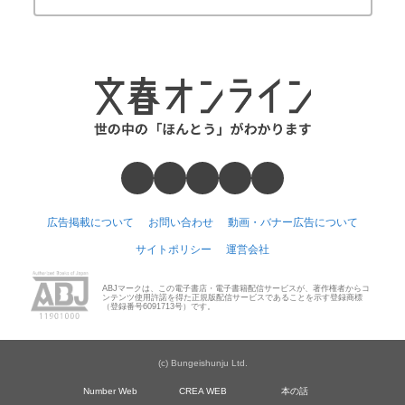
広告掲載について
お問い合わせ
動画・バナー広告について
サイトポリシー
運営会社
ABJマークは、この電子書店・電子書籍配信サービスが、著作権者からコ
ンテンツ使用許諾を得た正規版配信サービスであることを示す登録商標
（登録番号6091713号）です。
(c) Bungeishunju Ltd.
Number Web
CREA WEB
本の話