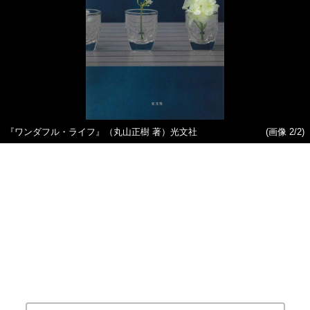
『ワンダフル・ライフ』（丸山正樹 著）光文社
(画像 2/2)