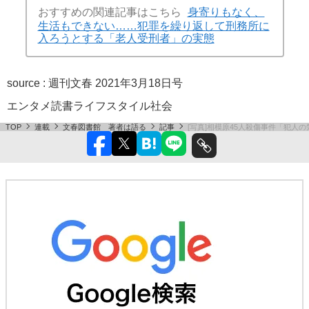
おすすめの関連記事はこちら
身寄りもなく、
生活もできない……犯罪を繰り返して刑務所に
入ろうとする「老人受刑者」の実態
source :
週刊文春 2021年3月18日号
エンタメ
読書
ライフスタイル
社会
TOP
連載
文春図書館 著者は語る
記事
[写真]相模原45人殺傷事件「犯人