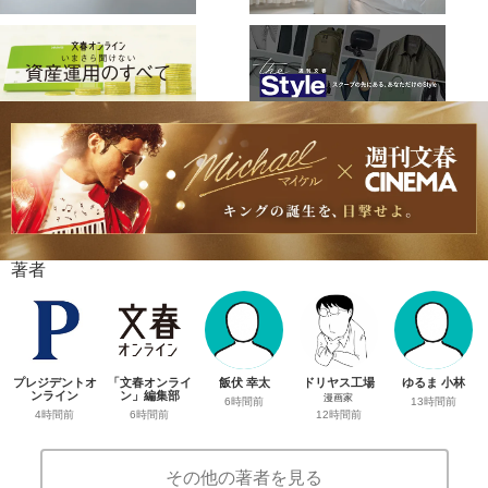
著者
プレジデントオ
「文春オンライ
飯伏 幸太
ドリヤス工場
ゆるま 小林
ンライン
ン」編集部
漫画家
6時間前
13時間前
4時間前
6時間前
12時間前
その他の著者を見る