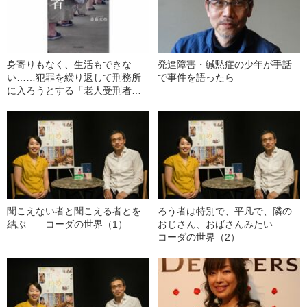
身寄りもなく、生活もできな
発達障害・緘黙症の少年が手話
い……犯罪を繰り返して刑務所
で事件を語ったら
に入ろうとする「老人受刑者」
の実態
聞こえない者と聞こえる者とを
ろう者は特別で、平凡で、隣の
結ぶ――コーダの世界（1）
おじさん、おばさんみたい――
コーダの世界（2）