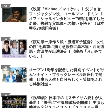
PR
《映画『Michael／マイケル』》父ジョセ
フ・ジャクソン役、コールマン・ドミンゴ
オフィシャルインタビュー“観客を魅了した
名優、複雑な父親像への想いを語る”《日本
興収70億円突破》
PR
《渡辺淳一原作＆娘・渡邉直子監督》“女性
の性”を真摯に描く意欲作に黒木瞳・西岡德
馬・吉田羊が出演決定！《映画『月がみて
いる』》
PR
オープン1周年を記念した特別イベントがサ
ムソナイト・ブラックレーベル銀座店で開
催 仕事も人生も自分らしく～笑顔あふれ
る特別対談～
PR
《祝59歳》日本中の【ステイサム愛】が大
暴走！ “勝手に”生誕祭試写会開催！ 主演も
助演も全部ステイサム！「ステサミー賞」