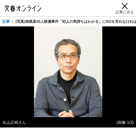
記事に戻る
記事
[写真]相模原45人殺傷事件「犯人の気持ちはわかる」にNOを言わなけれ
丸山正樹さん
(画像 1/2)