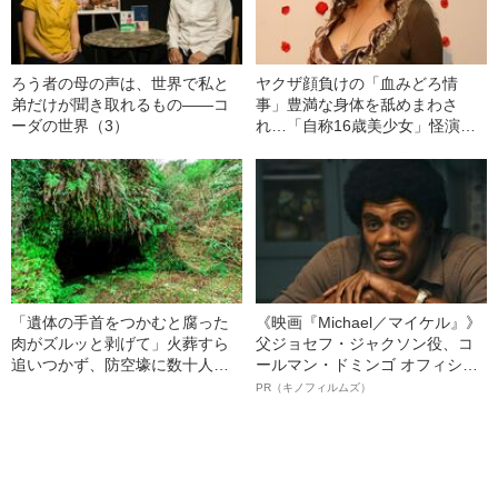
ろう者の母の声は、世界で私と
ヤクザ顔負けの「血みどろ情
弟だけが聞き取れるもの――コ
事」豊満な身体を舐めまわさ
ーダの世界（3）
れ…「自称16歳美少女」怪演
中、かたせ梨乃（69）の美しす
ぎる“熟れ方”
「遺体の手首をつかむと腐った
《映画『Michael／マイケル』》
肉がズルッと剥げて」火葬すら
父ジョセフ・ジャクソン役、コ
追いつかず、防空壕に数十人
ールマン・ドミンゴ オフィシャ
を“集団土葬”…この世の地獄を見
ルインタビュー“観客を魅了した
PR（キノフィルムズ）
た少年兵が明かした“過酷すぎる
名優、複雑な父親像への想いを
任務”とは
語る”《日本興収70億円突破》