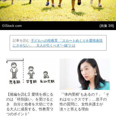
©iStock.com
(画像 3/8)
記事を読む
子どもへの性教育 「スカートめくりを愛情表現
にさせない」 大人が引くべき“一線”とは
【後編を読む】愛情を感じる
「“体内受精”もあるの？」「そ
のは「特別扱い」を受けると
れはセックスです」…息子の
き 自分と他者を大切にでき
性の質問に、女性弁護士が
る大人に成長する、性教育“2
淡々と答える理由
つのポイント”