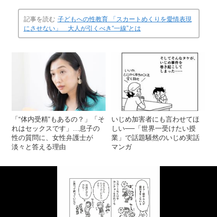
記事を読む
子どもへの性教育 「スカートめくりを愛情表現
にさせない」 大人が引くべき“一線”とは
「“体内受精”もあるの？」「そ
いじめ加害者にも言わせてほ
れはセックスです」…息子の
しい──「世界一受けたい授
性の質問に、女性弁護士が
業」で話題騒然のいじめ実話
淡々と答える理由
マンガ