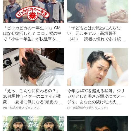
「ピッカピカの一年生～♪」CM
「子どもとはお風呂に入らな
はなぜ復活した？ コロナ禍の中
い」元JJモデル・高垣麗子
で『小学一年生』が快進撃を続
（41） 読者の憧れであり続け
ける意外なワケ
るための壮絶すぎる“シングルマ
ザーライフ”
「えっ、こんなに変わるの？」
今年も40℃を超える猛暑。ジリ
36歳男性ライターのニオイが激
ジリとした暑さが頭皮にダメー
変！ 夏場に気になる“頭皮のニ
ジを。あなたの抜け毛大丈
オイ”や“ベタつき”を解消す
夫！？
PR（株式会社スヴェンソン）
PR（銀座総合美容クリニック）
る、“ウィッグのスペシャリス
ト”が生み出した徹底ケアとは