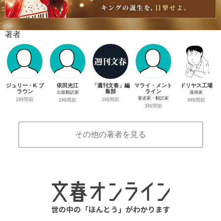
著者
ジュリー・K ブ
依田光江
「週刊文春」編
マライ・メント
ドリヤス工場
ラウン
集部
ライン
出版翻訳家
漫画家
著述家・翻訳家
2時間前
2時間前
2時間前
8時間前
3時間前
その他の著者を見る