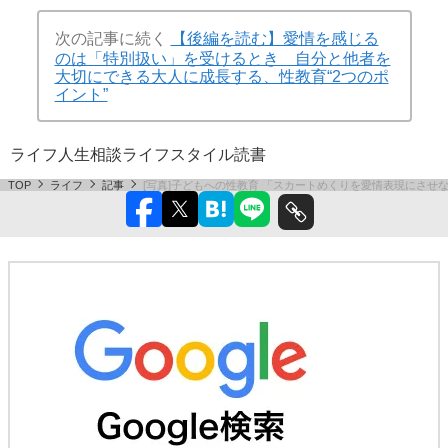
次の記事に続く
【後編を読む】愛情を感じる
のは「特別扱い」を受けるとき 自分と他者を
大切にできる大人に成長する、性教育“2つのポ
イント”
ライフ
人生相談
ライフスタイル
読書
TOP
ライフ
記事
[写真]子どもへの性教育 「スカートめくりを愛情表現にさせ