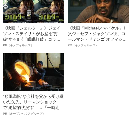
《映画『シェルター』》ジェイ
《映画『Michael／マイケル』》
ソン・ステイサムがお盆を“打
父ジョセフ・ジャクソン役、コ
破”する!!《「眠眠打破」コラ
ールマン・ドミンゴ オフィシャ
ボ》
ルインタビュー“観客を魅了した
PR（キノフィルムズ）
PR（キノフィルムズ）
名優、複雑な父親像への想いを
語る”《日本興収70億円突破》
“順風満帆”な会社を父から受け継
いだ矢先、リーマンショック
で“絶望的状況”に…→「一時期は
納品3年待ち」のヒット商品を生
PR（オープンハウスグループ）
んで危機を脱した四代目社長が
明かす、“逆転の戦術”