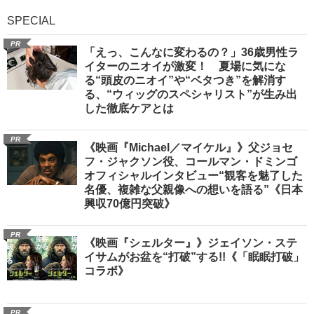
SPECIAL
PR
「えっ、こんなに変わるの？」36歳男性ラ
イターのニオイが激変！ 夏場に気にな
る“頭皮のニオイ”や“ベタつき”を解消す
る、“ウィッグのスペシャリスト”が生み出
した徹底ケアとは
PR
《映画『Michael／マイケル』》父ジョセ
フ・ジャクソン役、コールマン・ドミンゴ
オフィシャルインタビュー“観客を魅了した
名優、複雑な父親像への想いを語る”《日本
興収70億円突破》
PR
《映画『シェルター』》ジェイソン・ステ
イサムがお盆を“打破”する!!《「眠眠打破」
コラボ》
PR