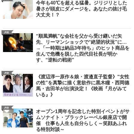
今年も40℃を超える猛暑。ジリジリとした
暑さが頭皮にダメージを。あなたの抜け毛
大丈夫！？
PR
“順風満帆”な会社を父から受け継いだ矢
先、リーマンショックで“絶望的状況”に…
→「一時期は納品3年待ち」のヒット商品を
生んで危機を脱した四代目社長が明か
す、“逆転の戦術”
PR
《渡辺淳一原作＆娘・渡邉直子監督》“女性
の性”を真摯に描く意欲作に黒木瞳・西岡德
馬・吉田羊が出演決定！《映画『月がみて
いる』》
PR
オープン1周年を記念した特別イベントがサ
ムソナイト・ブラックレーベル銀座店で開
催 仕事も人生も自分らしく～笑顔あふれ
る特別対談～