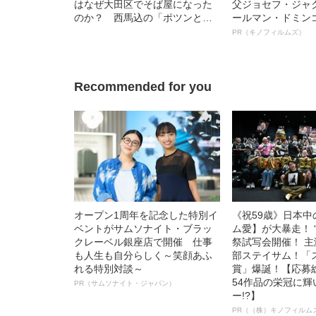
はなぜ大田区でそば屋になった
父ジョセフ・ジャ
のか？ 西馬込の「ポツンと一
ールマン・ドミン
軒そば屋」で聞いてみた
ルインタビュー“
PR（キノフィルムズ）
名優、複雑な父親
語る”《日本興収7
Recommended for you
オープン1周年を記念した特別イ
《祝59歳》日本
ベントがサムソナイト・ブラッ
ム愛】が大暴走！ 
クレーベル銀座店で開催 仕事
祭試写会開催！ 
も人生も自分らしく～笑顔あふ
部ステイサム！「
れる特別対談～
賞」爆誕！【応募総
54作品の栄冠に
PR（サムソナイト・ジャパン）
ー!?】
PR（（株）キノフィルム