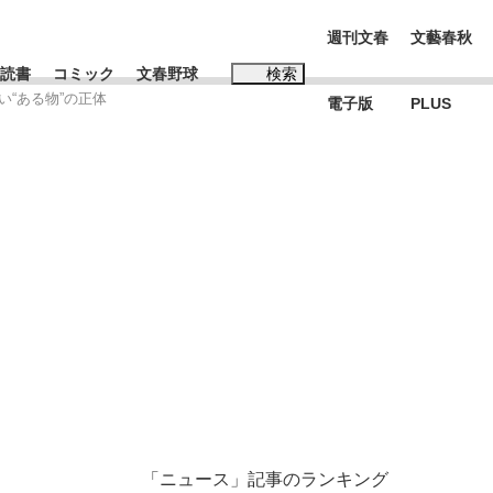
週刊文春
文藝春秋
読書
コミック
文春野球
検索
“ある物”の正体
電子版
PLUS
インタビュー
読書
#松田聖子
む将棋
BC日本代表“敗戦”の真実 選手が明かす...
「ニュース」記事のランキング