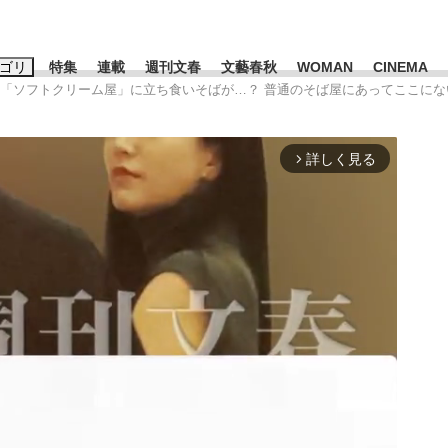
ゴリ
特集
連載
週刊文春
文藝春秋
WOMAN
CINEMA
の「ソフトクリーム屋」に立ち食いそばが…？ 普通のそば屋にあってここにない
キーワード入力
ス
エンタメ
ライフ
ビジネス
詳しく見る
arrow_forward_ios
ーワードタグ一覧
山凌輝
#高市早苗
#後藤真希
#森岡毅
#城彰二
#内田有紀
観る将棋、読
#亀和田武
て明かした日本代表監督に...
「最悪の空気のまま解散」W