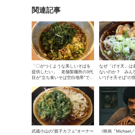
関連記事
「〇がつくような美しいそばを
なぜ「げそ天」は
提供したい」 老舗製麺所の3代
ないのか？ みん
目が“立ち食いそば空白地帯”で店
い“げそ天そば”の
をはじめたワケ
武蔵小山の“親子カフェ”オーナー
《映画『Michae