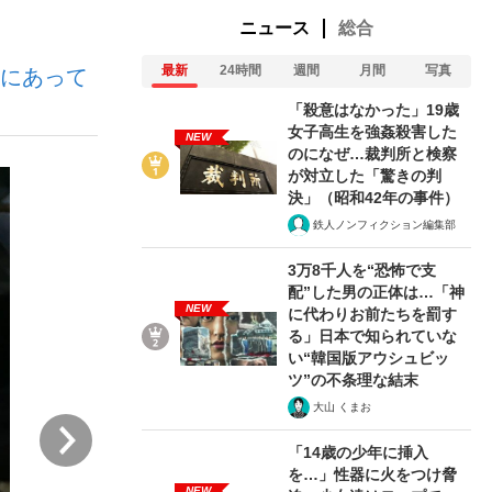
ニュース
総合
最新
24時間
週間
月間
写真
屋にあって
ない資産運用のすべて
「殺意はなかった」19歳
女子高生を強姦殺害した
NEW
のになぜ…裁判所と検察
が対立した「驚きの判
が悲しい」『北の国から』倉本聰氏（91...
決」（昭和42年の事件）
鉄人ノンフィクション編集部
3万8千人を“恐怖で支
配”した男の正体は…「神
NEW
に代わりお前たちを罰す
る」日本で知られていな
い“韓国版アウシュビッ
ツ”の不条理な結末
大山 くまお
次
「14歳の少年に挿入
を…」性器に火をつけ脅
NEW