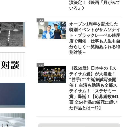
演決定！《映画『月がみて
いる』》
PR
オープン1周年を記念した
特別イベントがサムソナイ
ト・ブラックレーベル銀座
店で開催 仕事も人生も自
分らしく～笑顔あふれる特
別対談～
PR
《祝59歳》日本中の【ス
テイサム愛】が大暴走！
“勝手に”生誕祭試写会開
催！ 主演も助演も全部ス
テイサム！「ステサミー
賞」爆誕！【応募総数941
票 全54作品の栄冠に輝い
た作品とはー!?】