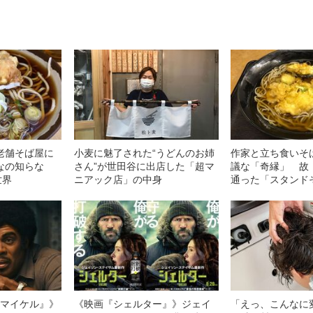
老舗そば屋に
小麦に魅了された“うどんのお姉
作家と立ち食いそ
なの知らな
さん”が世田谷に出店した「超マ
議な「奇縁」 故
世界
ニアック店」の中身
通った「スタンド
l／マイケル』》
《映画『シェルター』》ジェイ
「えっ、こんなに