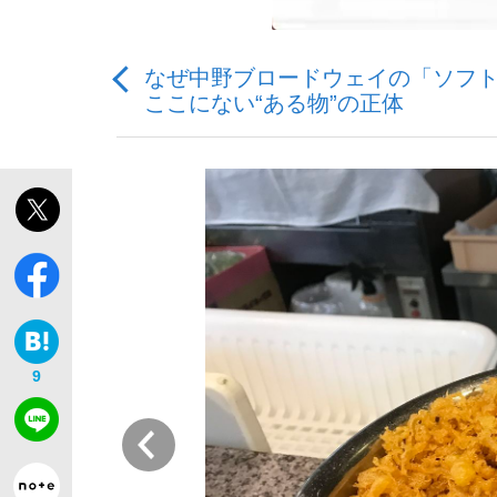
なぜ中野ブロードウェイの「ソフト
ここにない“ある物”の正体
「敗因分析は一切聞かれなかった」侍ジャパン選
キングの誕生を、目撃せよ。
the Style
9
前
「目標達成できなかったからと言って…」サッ