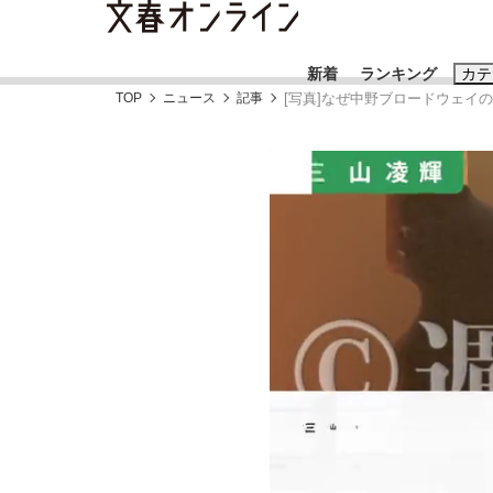
新着
ランキング
カテ
TOP
ニュース
記事
[写真]なぜ中野ブロードウェイ
スクープ
ニュー
おすすめのキ
#藤田晋
#三
#玉木雄一郎
「90%は失敗する。でも…」本田圭佑が初め
終戦から81年