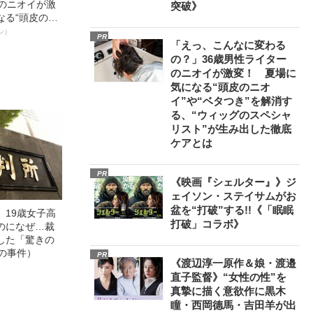
ーのニオイが激
突破》
なる“頭皮のニ
”を解消す
ン）
PR
スペシャリス
「えっ、こんなに変わる
徹底ケアとは
の？」36歳男性ライター
のニオイが激変！ 夏場に
気になる“頭皮のニオ
イ”や“ベタつき”を解消す
る、“ウィッグのスペシャ
リスト”が生み出した徹底
ケアとは
PR
《映画『シェルター』》ジ
ェイソン・ステイサムがお
盆を“打破”する!!《「眠眠
」19歳女子高
打破」コラボ》
のになぜ…裁
した「驚きの
の事件）
PR
《渡辺淳一原作＆娘・渡邉
直子監督》“女性の性”を
真摯に描く意欲作に黒木
瞳・西岡德馬・吉田羊が出