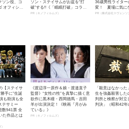
クソン役、コ
ソン・ステイサムがお盆を“打
36歳男性ライタ
ゴ オフィシャ
破”する!!《「眠眠打破」コラ
変！ 夏場に気に
観客を魅了した
ボ》
オイ”や“ベタつき
PR（キノフィルムズ）
PR（株式会社スヴェンソ
像への想いを
る、“ウィッグの
0億円突破》
ト”が生み出した
中の【ステイサ
《渡辺淳一原作＆娘・渡邉直子
「殺意はなかった
“勝手に”生誕
監督》“女性の性”を真摯に描く意
生を強姦殺害した
主演も助演も全
欲作に黒木瞳・西岡德馬・吉田
判所と検察が対立
ステサミー
羊が出演決定！《映画『月がみ
判決」（昭和42年
数941票 全
ている』》
輝いた作品とは
PR（キノフィルムズ）
ズ）