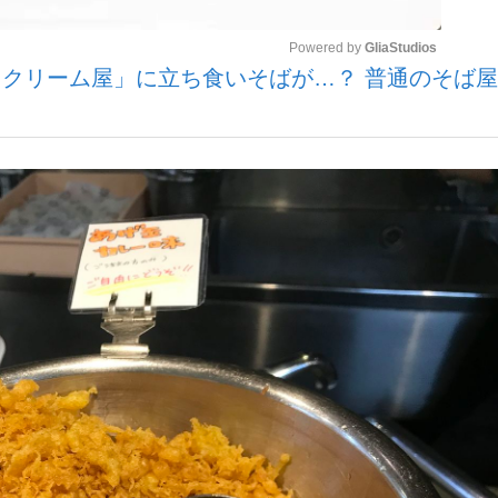
Powered by 
GliaStudios
クリーム屋」に立ち食いそばが…？ 普通のそば
いまさら聞け
Mute
手が証言した“NPB聞...
「クマが悪者扱いされているの
もっと見る
カー日本代表・森保一監督...