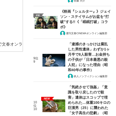
佐藤 大介
《映画『シェルター』》ジェイ
PR
ソン・ステイサムがお盆を“打
破”する!!《「眠眠打破」コラ
ボ》
週刊文春CINEMAオンライン編集部
で文春オンラ
「逮捕のきっかけは腐乱
した男性遺体」わずか1ヶ
月半で8人殺害…お金持ち
9位
の子供が「日本最悪の殺
9
人犯」になった理由（昭
和40年の事件）
鉄人ノンフィクション編集部
「気絶させて強姦」「意
識を取り戻したので殺
害」遺体はスコップで埋
NEW
10
められた…体重100キロの
位
巨漢男（25）に襲われた
10
「女子高生の悲劇」（昭