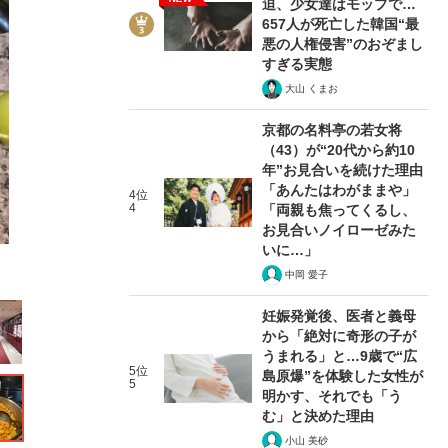
迫、少女達はモップで…
657人が死亡した韓国“最
悪の人権侵害”のおぞまし
すぎる実態
大山 くまお
京都の名料亭の若女将
21/27
（43）が“20代から約10
年”お見合いを続けた理由
「あんたはわがままや」
4位
4
「両親も焦ってくるし、
お見合いノイローゼみた
いに…」
中岡 愛子
妊娠発覚後、医者と義母
から「絶対に奇形の子が
うまれる」と…9歳で“広
5位
島原爆”を体験した女性が
5
明かす、それでも「う
む」と決めた理由
小山 美砂