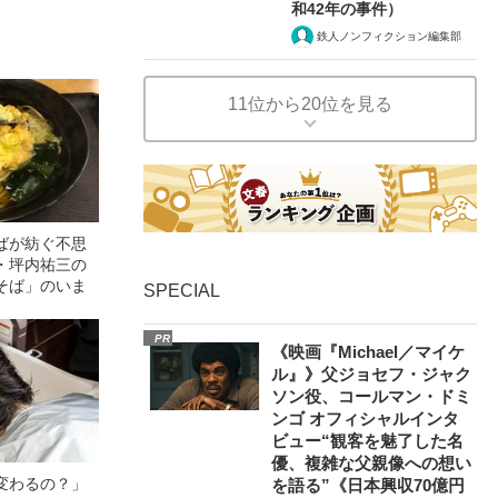
和42年の事件）
鉄人ノンフィクション編集部
11位から20位を見る
ばが紡ぐ不思
・坪内祐三の
そば」のいま
SPECIAL
PR
《映画『Michael／マイケ
ル』》父ジョセフ・ジャク
ソン役、コールマン・ドミ
ンゴ オフィシャルインタ
ビュー“観客を魅了した名
優、複雑な父親像への想い
変わるの？」
を語る”《日本興収70億円