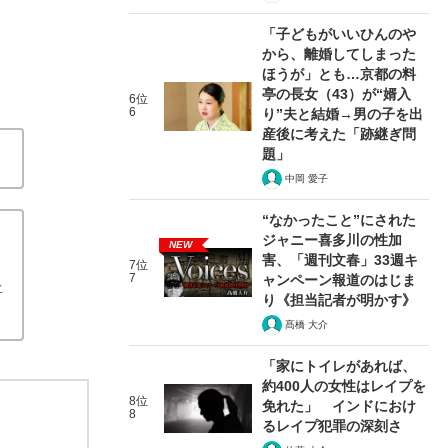
「子どもがいいひんのや
から、離婚してしまった
ほうが」とも…京都の料
亭の長女（43）が“婿入
6位
6
り”夫と結婚→男の子を出
産後に考えた「跡継ぎ問
題」
中岡 愛子
“なかったこと”にされた
ジャニー喜多川の性加
NEW
害、「週刊文春」33週キ
7位
7
ャンペーン報道のはじま
を
り《担当記者が明かす》
髙橋 大介
「家にトイレがあれば、
約400人の女性はレイプを
8位
免れた」 インドにおけ
8
るレイプ犯罪の深刻さ