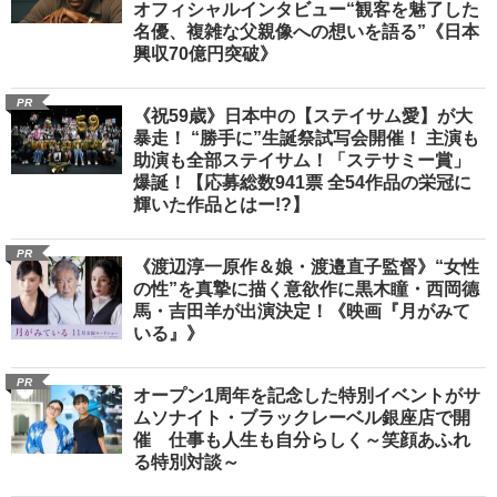
オフィシャルインタビュー“観客を魅了した
名優、複雑な父親像への想いを語る”《日本
興収70億円突破》
PR
《祝59歳》日本中の【ステイサム愛】が大
暴走！ “勝手に”生誕祭試写会開催！ 主演も
助演も全部ステイサム！「ステサミー賞」
爆誕！【応募総数941票 全54作品の栄冠に
輝いた作品とはー!?】
PR
《渡辺淳一原作＆娘・渡邉直子監督》“女性
の性”を真摯に描く意欲作に黒木瞳・西岡德
馬・吉田羊が出演決定！《映画『月がみて
いる』》
PR
オープン1周年を記念した特別イベントがサ
ムソナイト・ブラックレーベル銀座店で開
催 仕事も人生も自分らしく～笑顔あふれ
る特別対談～