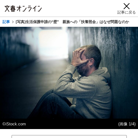
記事に戻る
記事
[写真]生活保護申請の“壁” 親族への「扶養照会」はなぜ問題なのか
©iStock.com
(画像 1/4)