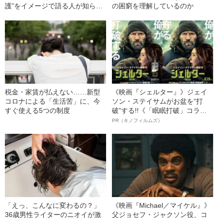
護”をイメージで語る人が知らな
の困窮を理解しているのか
いこと
税金・家賃が払えない……新型
《映画『シェルター』》ジェイ
コロナによる「生活苦」に、今
ソン・ステイサムがお盆を“打
すぐ使える5つの制度
破”する!!《「眠眠打破」コラ
ボ》
PR（キノフィルムズ）
「えっ、こんなに変わるの？」
《映画『Michael／マイケル』》
36歳男性ライターのニオイが激
父ジョセフ・ジャクソン役、コ