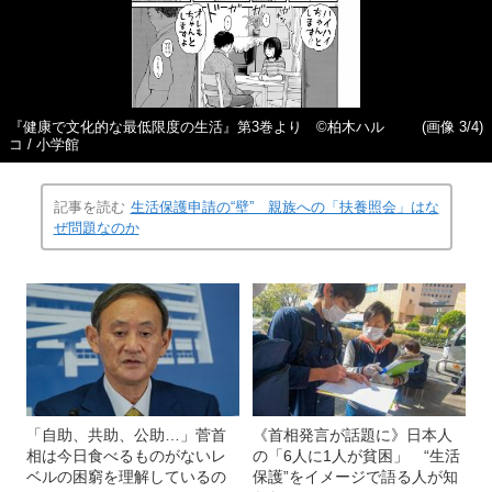
『健康で文化的な最低限度の生活』第3巻より ©柏木ハル
(画像 3/4)
コ / 小学館
記事を読む
生活保護申請の“壁” 親族への「扶養照会」はな
ぜ問題なのか
「自助、共助、公助…」菅首
《首相発言が話題に》日本人
相は今日食べるものがないレ
の「6人に1人が貧困」 “生活
ベルの困窮を理解しているの
保護”をイメージで語る人が知