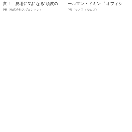
変！ 夏場に気になる“頭皮のニ
ールマン・ドミンゴ オフィシャ
オイ”や“ベタつき”を解消す
ルインタビュー“観客を魅了した
PR（株式会社スヴェンソン）
PR（キノフィルムズ）
る、“ウィッグのスペシャリス
名優、複雑な父親像への想いを
ト”が生み出した徹底ケアとは
語る”《日本興収70億円突破》