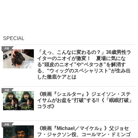
SPECIAL
PR
「えっ、こんなに変わるの？」36歳男性ラ
イターのニオイが激変！ 夏場に気にな
る“頭皮のニオイ”や“ベタつき”を解消す
る、“ウィッグのスペシャリスト”が生み出
した徹底ケアとは
PR
《映画『シェルター』》ジェイソン・ステ
イサムがお盆を“打破”する!!《「眠眠打破」
コラボ》
PR
《映画『Michael／マイケル』》父ジョセ
フ・ジャクソン役、コールマン・ドミンゴ