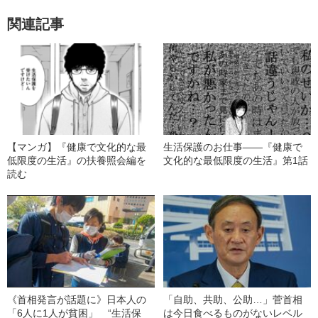
関連記事
【マンガ】『健康で文化的な最
生活保護のお仕事――『健康で
低限度の生活』の扶養照会編を
文化的な最低限度の生活』第1話
読む
《首相発言が話題に》日本人の
「自助、共助、公助…」菅首相
「6人に1人が貧困」 “生活保
は今日食べるものがないレベル