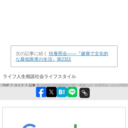
次の記事に続く
扶養照会――『健康で文化的
な最低限度の生活』第23話
ライフ
人生相談
社会
ライフスタイル
TOP
ライフ
記事
[写真]生活保護申請の“壁” 親族への「扶養照会」はなぜ問題