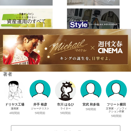
著者
ドリヤス工場
井手 裕彦
市川 はるひ
宮武 和多哉
フリート横田
漫画家
ジャーナリスト
ライター
文筆家・ノンフィ
5時間前
クション作家
4時間前
5時間前
5時間前
5時間前