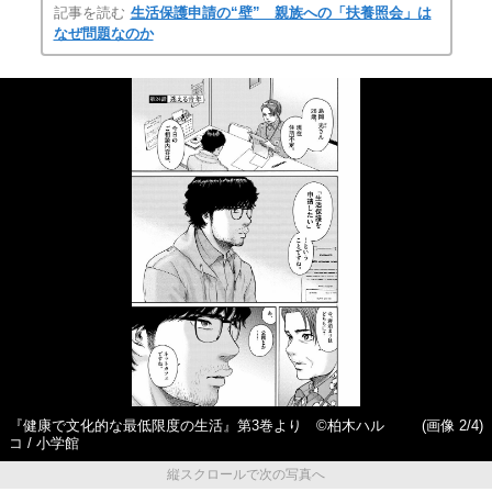
記事を読む
生活保護申請の“壁” 親族への「扶養照会」は
なぜ問題なのか
『健康で文化的な最低限度の生活』第3巻より ©柏木ハル
(画像 2/4)
コ / 小学館
縦スクロールで次の写真へ